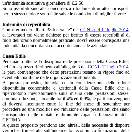
un'indennità sostitutiva giornaliera di €.2,50.
Sono assorbiti sino alla concorrenza i trattamenti in atto corrisposti
per lo stesso titolo e sono fatte salve le condizioni di miglior favore.
Indennità di reperibilità
Con riferimento all’art. 38 lettera “e” del
CCNL del 1° luglio 2014
,
ai lavoratori cui viene richiesto per iscritto di essere reperibili al di
fuori dell’orario normalmente praticato, dovrà essere corrisposta una
indennità da concordarsi con accordo sindacale aziendale.
Cassa Edile
Per quanto attiene la disciplina delle prestazioni della Cassa Edile,
nel fare espresso riferimento all’allegato 3 del
CCNL 1° luglio 2014
,
le parti convengono che dette prestazioni restano in vigore fino ad
eventuali modifiche delle organizzazioni stipulanti.
A questo proposito, tuttavia, ed in considerazione delle ridotte
disponibilità economiche e gestionali della Cassa Edile che si
ripercuotono inevitabilmente sulla misura delle prestazioni stesse,
con una riduzione, stimabile tra il 4% ed il 9%, le parti convengono
di doversi incontrare entro la fine del mese di settembre per
procedere ad una modifica e/o riduzione delle prestazioni che siano
corrispondenti alle mutate e diminuite capacità finanziarie della
CETIMA.
A questo proposito prendono atto, altresì, della necessità di disporre
verifiche trimestrali sull’andamento economico-fìnanziario della