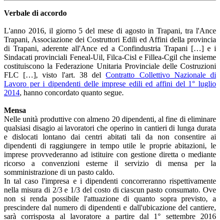
Verbale di accordo
L'anno 2016, il giorno 5 del mese di agosto in Trapani, tra l'Ance
Trapani, Associazione dei Costruttori Edili ed Affini della provincia
di Trapani, aderente all'Ance ed a Confindustria Trapani […] e i
Sindacati provinciali Feneal-Uil, Filca-Cisl e Fillea-Cgil che insieme
costituiscono la Federazione Unitaria Provinciale delle Costruzioni
FLC […], visto l'art. 38 del
Contratto Collettivo Nazionale di
Lavoro per i dipendenti delle imprese edili ed affini del 1° luglio
2014
, hanno concordato quanto segue.
Mensa
Nelle unità produttive con almeno 20 dipendenti, al fine di eliminare
qualsiasi disagio ai lavoratori che operino in cantieri di lunga durata
e dislocati lontano dai centri abitati tali da non consentire ai
dipendenti di raggiungere in tempo utile le proprie abitazioni, le
imprese provvederanno ad istituire con gestione diretta o mediante
ricorso a convenzioni esterne il servizio di mensa per la
somministrazione di un pasto caldo.
In tal caso l'impresa e i dipendenti concorreranno rispettivamente
nella misura di 2/3 e 1/3 del costo di ciascun pasto consumato. Ove
non si renda possibile l'attuazione di quanto sopra previsto, a
prescindere dal numero di dipendenti e dall'ubicazione del cantiere,
sarà corrisposta al lavoratore a partire dal 1° settembre 2016