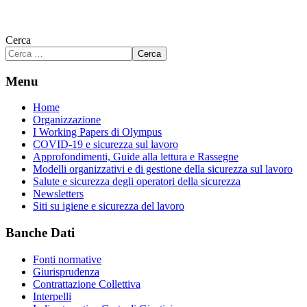
Cerca
Cerca
Menu
Home
Organizzazione
I Working Papers di Olympus
COVID-19 e sicurezza sul lavoro
Approfondimenti, Guide alla lettura e Rassegne
Modelli organizzativi e di gestione della sicurezza sul lavoro
Salute e sicurezza degli operatori della sicurezza
Newsletters
Siti su igiene e sicurezza del lavoro
Banche Dati
Fonti normative
Giurisprudenza
Contrattazione Collettiva
Interpelli