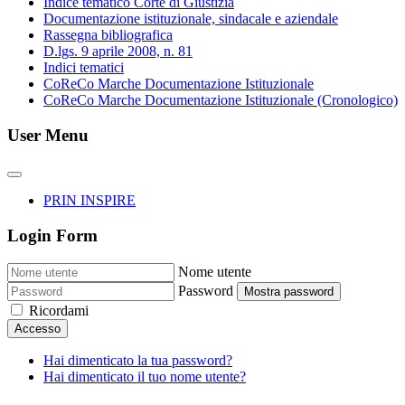
Indice tematico Corte di Giustizia
Documentazione istituzionale, sindacale e aziendale
Rassegna bibliografica
D.lgs. 9 aprile 2008, n. 81
Indici tematici
CoReCo Marche Documentazione Istituzionale
CoReCo Marche Documentazione Istituzionale (Cronologico)
User Menu
PRIN INSPIRE
Login Form
Nome utente
Password
Mostra password
Ricordami
Accesso
Hai dimenticato la tua password?
Hai dimenticato il tuo nome utente?