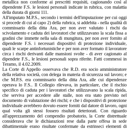
metallica non conforme ai prescritti requisiti, cagionando così al
dipendente F.S. le lesioni personali indicate in rubrica, con malattia
della durata di giorni 111.
All'imputato M.P.S., secondo i termini dell'imputazione per cui oggi
si procede di cui al capo 2) della rubrica, si addebita - nella qualità di
commissario della ditta Ara, per non aver valutato i rischi da
scivolamento e caduta dei lavoratori che utilizzavano la scala fissa a
gradini che immette nella sala di mungitura, per non aver fornito al
dipendente F.S. i necessari dispositivi di protezione individuale,
quali le scarpe antinfortunistiche e per non aver formato il lavoratore
circa i rischi derivanti dalle mansioni svolte - di aver cagionato al
dipendete F.S., le lesioni personali sopra riferite. Fatti commessi in
Teramo, il 4.02.2009.
La Corte di Appello osservava che R.D. era socio amministratore
della relativa società, con delega in materia di sicurezza sul lavoro; e
che M.P.S. era commissario della ditta Ara, alle cui dipendenze
operava lo F.S.. Il Collegio rilevava, in particolare, che il rischio
specifico di caduta per i lavoratori che utilizzavano la scala ripida,
che serviva per accedere alle stalle, non era stato previsto nel
documento di valutazione dei rischi; e che i dispositivi di protezione
individuale avrebbero dovuto essere forniti dal datore di lavoro, ogni
qual volta gli stessi fossero risultati deteriorati. Con riguardo
all'apprezzamento del compendio probatorio, la Corte distrettuale
considerava che le dichiarazioni rese dalla parte offesa in sede
dibattimentale erano risultate confermate da estrinseci elementi di