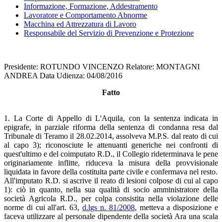
Informazione, Formazione, Addestramento
Lavoratore e Comportamento Abnorme
Macchina ed Attrezzatura di Lavoro
Responsabile del Servizio di Prevenzione e Protezione
Presidente: ROTUNDO VINCENZO Relatore: MONTAGNI
ANDREA Data Udienza: 04/08/2016
Fatto
1. La Corte di Appello di L'Aquila, con la sentenza indicata in
epigrafe, in parziale riforma della sentenza di condanna resa dal
Tribunale di Teramo il 28.02.2014, assolveva M.P.S. dal reato di cui
al capo 3); riconosciute le attenuanti generiche nei confronti di
quest'ultimo e del coimputato R.D., il Collegio rideterminava le pene
originariamente inflitte, riduceva la misura della provvisionale
liquidata in favore della costituita parte civile e confermava nel resto.
All'imputato R.D. si ascrive il reato di lesioni colpose di cui al capo
1): ciò in quanto, nella sua qualità di socio amministratore della
società Agricola R.D., per colpa consistita nella violazione delle
norme di cui all'art. 63,
d.lgs n. 81/2008
, metteva a disposizione e
faceva utilizzare al personale dipendente della società Ara una scala