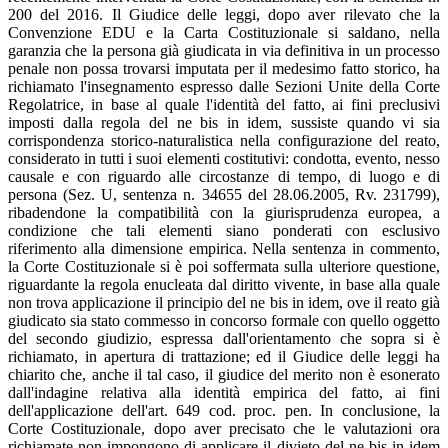
200 del 2016. Il Giudice delle leggi, dopo aver rilevato che la
Convenzione EDU e la Carta Costituzionale si saldano, nella
garanzia che la persona già giudicata in via definitiva in un processo
penale non possa trovarsi imputata per il medesimo fatto storico, ha
richiamato l'insegnamento espresso dalle Sezioni Unite della Corte
Regolatrice, in base al quale l'identità del fatto, ai fini preclusivi
imposti dalla regola del ne bis in idem, sussiste quando vi sia
corrispondenza storico-naturalistica nella configurazione del reato,
considerato in tutti i suoi elementi costitutivi: condotta, evento, nesso
causale e con riguardo alle circostanze di tempo, di luogo e di
persona (Sez. U, sentenza n. 34655 del 28.06.2005, Rv. 231799),
ribadendone la compatibilità con la giurisprudenza europea, a
condizione che tali elementi siano ponderati con esclusivo
riferimento alla dimensione empirica. Nella sentenza in commento,
la Corte Costituzionale si è poi soffermata sulla ulteriore questione,
riguardante la regola enucleata dal diritto vivente, in base alla quale
non trova applicazione il principio del ne bis in idem, ove il reato già
giudicato sia stato commesso in concorso formale con quello oggetto
del secondo giudizio, espressa dall'orientamento che sopra si è
richiamato, in apertura di trattazione; ed il Giudice delle leggi ha
chiarito che, anche il tal caso, il giudice del merito non è esonerato
dall'indagine relativa alla identità empirica del fatto, ai fini
dell'applicazione dell'art. 649 cod. proc. pen. In conclusione, la
Corte Costituzionale, dopo aver precisato che le valutazioni ora
richiamate non impongono di applicare il divieto del ne bis in idem