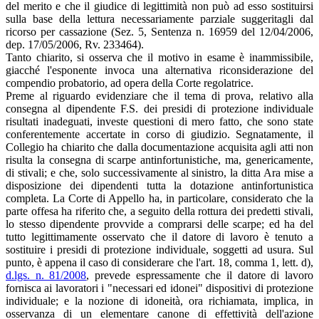
del merito e che il giudice di legittimità non può ad esso sostituirsi
sulla base della lettura necessariamente parziale suggeritagli dal
ricorso per cassazione (Sez. 5, Sentenza n. 16959 del 12/04/2006,
dep. 17/05/2006, Rv. 233464).
Tanto chiarito, si osserva che il motivo in esame è inammissibile,
giacché l'esponente invoca una alternativa riconsiderazione del
compendio probatorio, ad opera della Corte regolatrice.
Preme al riguardo evidenziare che il tema di prova, relativo alla
consegna al dipendente F.S. dei presidi di protezione individuale
risultati inadeguati, investe questioni di mero fatto, che sono state
conferentemente accertate in corso di giudizio. Segnatamente, il
Collegio ha chiarito che dalla documentazione acquisita agli atti non
risulta la consegna di scarpe antinfortunistiche, ma, genericamente,
di stivali; e che, solo successivamente al sinistro, la ditta Ara mise a
disposizione dei dipendenti tutta la dotazione antinfortunistica
completa. La Corte di Appello ha, in particolare, considerato che la
parte offesa ha riferito che, a seguito della rottura dei predetti stivali,
lo stesso dipendente provvide a comprarsi delle scarpe; ed ha del
tutto legittimamente osservato che il datore di lavoro è tenuto a
sostituire i presidi di protezione individuale, soggetti ad usura. Sul
punto, è appena il caso di considerare che l'art. 18, comma 1, lett. d),
d.lgs. n. 81/2008
, prevede espressamente che il datore di lavoro
fornisca ai lavoratori i "necessari ed idonei" dispositivi di protezione
individuale; e la nozione di idoneità, ora richiamata, implica, in
osservanza di un elementare canone di effettività dell'azione