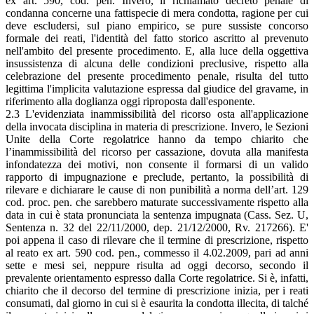
ex art. 590, cod. pen. Invero, il richiamato decreto penale di
condanna concerne una fattispecie di mera condotta, ragione per cui
deve escludersi, sul piano empirico, se pure sussiste concorso
formale dei reati, l'identità del fatto storico ascritto al prevenuto
nell'ambito del presente procedimento. E, alla luce della oggettiva
insussistenza di alcuna delle condizioni preclusive, rispetto alla
celebrazione del presente procedimento penale, risulta del tutto
legittima l'implicita valutazione espressa dal giudice del gravame, in
riferimento alla doglianza oggi riproposta dall'esponente.
2.3 L'evidenziata inammissibilità del ricorso osta all'applicazione
della invocata disciplina in materia di prescrizione. Invero, le Sezioni
Unite della Corte regolatrice hanno da tempo chiarito che
l’inammissibilità del ricorso per cassazione, dovuta alla manifesta
infondatezza dei motivi, non consente il formarsi di un valido
rapporto di impugnazione e preclude, pertanto, la possibilità di
rilevare e dichiarare le cause di non punibilità a norma dell’art. 129
cod. proc. pen. che sarebbero maturate successivamente rispetto alla
data in cui è stata pronunciata la sentenza impugnata (Cass. Sez. U,
Sentenza n. 32 del 22/11/2000, dep. 21/12/2000, Rv. 217266). E'
poi appena il caso di rilevare che il termine di prescrizione, rispetto
al reato ex art. 590 cod. pen., commesso il 4.02.2009, pari ad anni
sette e mesi sei, neppure risulta ad oggi decorso, secondo il
prevalente orientamento espresso dalla Corte regolatrice. Si è, infatti,
chiarito che il decorso del termine di prescrizione inizia, per i reati
consumati, dal giorno in cui si è esaurita la condotta illecita, di talché