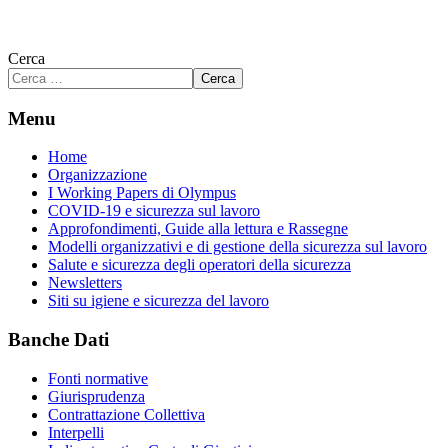
Cerca
Cerca
Menu
Home
Organizzazione
I Working Papers di Olympus
COVID-19 e sicurezza sul lavoro
Approfondimenti, Guide alla lettura e Rassegne
Modelli organizzativi e di gestione della sicurezza sul lavoro
Salute e sicurezza degli operatori della sicurezza
Newsletters
Siti su igiene e sicurezza del lavoro
Banche Dati
Fonti normative
Giurisprudenza
Contrattazione Collettiva
Interpelli