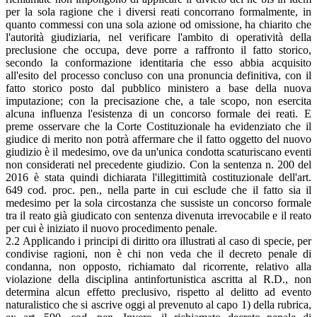
per la sola ragione che i diversi reati concorrano formalmente, in
quanto commessi con una sola azione od omissione, ha chiarito che
l'autorità giudiziaria, nel verificare l'ambito di operatività della
preclusione che occupa, deve porre a raffronto il fatto storico,
secondo la conformazione identitaria che esso abbia acquisito
all'esito del processo concluso con una pronuncia definitiva, con il
fatto storico posto dal pubblico ministero a base della nuova
imputazione; con la precisazione che, a tale scopo, non esercita
alcuna influenza l'esistenza di un concorso formale dei reati. E
preme osservare che la Corte Costituzionale ha evidenziato che il
giudice di merito non potrà affermare che il fatto oggetto del nuovo
giudizio è il medesimo, ove da un'unica condotta scaturiscano eventi
non considerati nel precedente giudizio. Con la sentenza n. 200 del
2016 è stata quindi dichiarata l'illegittimità costituzionale dell'art.
649 cod. proc. pen., nella parte in cui esclude che il fatto sia il
medesimo per la sola circostanza che sussiste un concorso formale
tra il reato già giudicato con sentenza divenuta irrevocabile e il reato
per cui è iniziato il nuovo procedimento penale.
2.2 Applicando i principi di diritto ora illustrati al caso di specie, per
condivise ragioni, non è chi non veda che il decreto penale di
condanna, non opposto, richiamato dal ricorrente, relativo alla
violazione della disciplina antinfortunistica ascritta al R.D., non
determina alcun effetto preclusivo, rispetto al delitto ad evento
naturalistico che si ascrive oggi al prevenuto al capo 1) della rubrica,