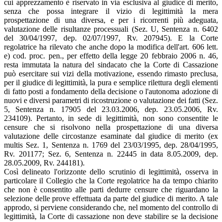
cui apprezzamento è riservato in via esclusiva al giudice di merito,
senza che possa integrare il vizio di legittimità la mera
prospettazione di una diversa, e per i ricorrenti più adeguata,
valutazione delle risultanze processuali (Sez. U, Sentenza n. 6402
del 30/04/1997, dep. 02/07/1997, Rv. 207945). E la Corte
regolatrice ha rilevato che anche dopo la modifica dell'art. 606 lett.
e) cod. proc. pen., per effetto della legge 20 febbraio 2006 n. 46,
resta immutata la natura del sindacato che la Corte di Cassazione
può esercitare sui vizi della motivazione, essendo rimasto preclusa,
per il giudice di legittimità, la pura e semplice rilettura degli elementi
di fatto posti a fondamento della decisione o l'autonoma adozione di
nuovi e diversi parametri di ricostruzione o valutazione dei fatti (Sez.
5, Sentenza n. 17905 del 23.03.2006, dep. 23.05.2006, Rv.
234109). Pertanto, in sede di legittimità, non sono consentite le
censure che si risolvono nella prospettazione di una diversa
valutazione delle circostanze esaminate dal giudice di merito (ex
multis Sez. 1, Sentenza n. 1769 del 23/03/1995, dep. 28/04/1995,
Rv. 201177; Sez. 6, Sentenza n. 22445 in data 8.05.2009, dep.
28.05.2009, Rv. 244181).
Così delineato l'orizzonte dello scrutinio di legittimità, osserva in
particolare il Collegio che la Corte regolatrice ha da tempo chiarito
che non è consentito alle parti dedurre censure che riguardano la
selezione delle prove effettuata da parte del giudice di merito. A tale
approdo, si perviene considerando che, nel momento del controllo di
legittimità, la Corte di cassazione non deve stabilire se la decisione