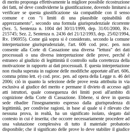
di merito proponga effettivamente la migliore possibile ricostruzione
dei fatti, né deve condividerne la giustificazione, dovendo limitarsi a
verificare se questa giustificazione sia compatibile con il senso
comune e con "i limiti di una plausibile opinabilità di
apprezzamento", secondo una formula giurisprudenziale ricorrente
(Sez. 5, Sentenza n. 1004 del 30/11/1999, dep. 31/01/2000, Rv.
215745; Sez. 2, Sentenza n. 2436 del 21/12/1993, dep. 25/02/1994,
Rv. 196955). Come già sopra si è considerato, secondo la comune
interpretazione giurisprudenziale, l'art. 606 cod. proc. pen. non
consente alla Corte di Cassazione una diversa "lettura" dei dati
processuali o una diversa interpretazione delle prove, perché è
estraneo al giudizio di legittimità il controllo sulla correttezza della
motivazione in rapporto ai dati processuali. E questa interpretazione
non risulta superata in ragione delle modifiche apportate all'art. 606,
comma primo lett. e) cod. proc. pen. ad opera della Legge n. 46 del
2006; ciò in quanto la selezione delle prove resta attribuita in via
esclusiva al giudice del merito e permane il divieto di accesso agli
atti istruttori, quale conseguenza dei limiti posti all'ambito di
cognizione della Corte di Cassazione. Ebbene, si deve in questa
sede ribadire l'insegnamento espresso dalla giurisprudenza di
legittimità, per condivise ragioni, in base al quale si è rilevato che
nessuna prova, in realtà, ha un significato isolato, slegato dal
contesto in cui è inserita; che occorre necessariamente procedere ad
una valutazione complessiva di tutto il materiale probatorio
disponibile; che il significato delle prove lo deve stabilire il giudice