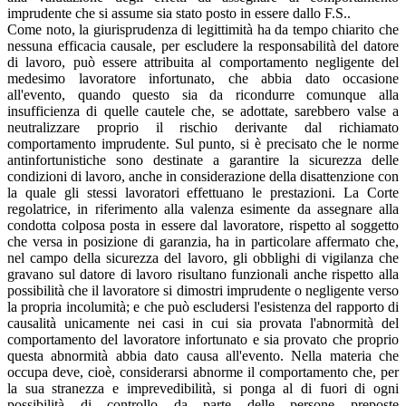
imprudente che si assume sia stato posto in essere dallo F.S..
Come noto, la giurisprudenza di legittimità ha da tempo chiarito che
nessuna efficacia causale, per escludere la responsabilità del datore
di lavoro, può essere attribuita al comportamento negligente del
medesimo lavoratore infortunato, che abbia dato occasione
all'evento, quando questo sia da ricondurre comunque alla
insufficienza di quelle cautele che, se adottate, sarebbero valse a
neutralizzare proprio il rischio derivante dal richiamato
comportamento imprudente. Sul punto, si è precisato che le norme
antinfortunistiche sono destinate a garantire la sicurezza delle
condizioni di lavoro, anche in considerazione della disattenzione con
la quale gli stessi lavoratori effettuano le prestazioni. La Corte
regolatrice, in riferimento alla valenza esimente da assegnare alla
condotta colposa posta in essere dal lavoratore, rispetto al soggetto
che versa in posizione di garanzia, ha in particolare affermato che,
nel campo della sicurezza del lavoro, gli obblighi di vigilanza che
gravano sul datore di lavoro risultano funzionali anche rispetto alla
possibilità che il lavoratore si dimostri imprudente o negligente verso
la propria incolumità; e che può escludersi l'esistenza del rapporto di
causalità unicamente nei casi in cui sia provata l'abnormità del
comportamento del lavoratore infortunato e sia provato che proprio
questa abnormità abbia dato causa all'evento. Nella materia che
occupa deve, cioè, considerarsi abnorme il comportamento che, per
la sua stranezza e imprevedibilità, si ponga al di fuori di ogni
possibilità di controllo da parte delle persone preposte