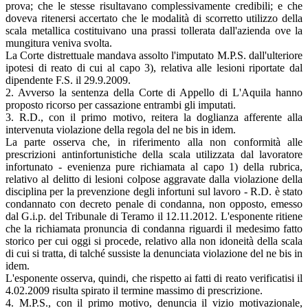
prova; che le stesse risultavano complessivamente credibili; e che
doveva ritenersi accertato che le modalità di scorretto utilizzo della
scala metallica costituivano una prassi tollerata dall'azienda ove la
mungitura veniva svolta.
La Corte distrettuale mandava assolto l'imputato M.P.S. dall'ulteriore
ipotesi di reato di cui al capo 3), relativa alle lesioni riportate dal
dipendente F.S. il 29.9.2009.
2. Avverso la sentenza della Corte di Appello di L'Aquila hanno
proposto ricorso per cassazione entrambi gli imputati.
3. R.D., con il primo motivo, reitera la doglianza afferente alla
intervenuta violazione della regola del ne bis in idem.
La parte osserva che, in riferimento alla non conformità alle
prescrizioni antinfortunistiche della scala utilizzata dal lavoratore
infortunato - evenienza pure richiamata al capo 1) della rubrica,
relativo al delitto di lesioni colpose aggravate dalla violazione della
disciplina per la prevenzione degli infortuni sul lavoro - R.D. è stato
condannato con decreto penale di condanna, non opposto, emesso
dal G.i.p. del Tribunale di Teramo il 12.11.2012. L'esponente ritiene
che la richiamata pronuncia di condanna riguardi il medesimo fatto
storico per cui oggi si procede, relativo alla non idoneità della scala
di cui si tratta, di talché sussiste la denunciata violazione del ne bis in
idem.
L'esponente osserva, quindi, che rispetto ai fatti di reato verificatisi il
4.02.2009 risulta spirato il termine massimo di prescrizione.
4. M.P.S., con il primo motivo, denuncia il vizio motivazionale,