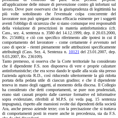
all'applicazione delle misure di prevenzione contro gli infortuni sul
lavoro. Deve pure osservarsi che la giurisprudenza di legittimità ha
più volte sottolineato che l'eventuale colpa concorrente del
lavoratore non può spiegare alcuna efficacia esimente per i soggetti
aventi l'obbligo di sicurezza che si siano comunque resi responsabili
della violazione di prescrizioni in materia antinfortunistica (cfr.
Cass., sez. 4, sentenza n. 3580 del 14.12.1999, dep. il 20.03.2000,
Rv. 215686); e ciò con specifico riferimento alle ipotesi in cui il
comportamento del lavoratore - come certamente è avvenuto nel
caso di specie - rientri pienamente nelle attribuzioni specificamente
attribuitegli (Cass. Sez. 4, Sentenza n.
10121
del 23.01.2007, dep.
9.03.2007, Rv. 236109).
Tanto premesso, si osserva che la Corte territoriale ha considerato
che il dipendente F.S. non disponeva di vere e proprie calzature
antinfortunistiche; che era sceso dando le spalle alla scala sita presso
l'azienda agricola R.D., così riducendo ulteriormente la già ridotta
portata della pedata utile di ciascun gradino; e che il dipendente
teneva in mano degli oggetti, al momento della discesa. Il Collegio
ha considerato che detti comportamenti, se pure non prudenziali,
erano stati causati proprio dalle carenze formative ed informative
sopra evidenziate, riferibili al M.P.S. (si veda pag. 15 sentenza
impugnata), rispetto alle mansioni svolte dai dipendenti della società
Ara, anche presso aziende terze; con la precisazione che si trattava
di comportamenti posti in essere anche in precedenza, sia da F.S.