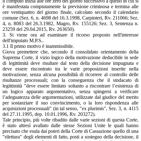
il computo inizia alle ore zero del giorno successivo a quello in cui si
è manifestata compiutamente la previsione criminosa e termina alle
ore ventiquattro del giorno finale, calcolato secondo il calendario
comune (Sez. 6, n. 4698 del 16.3.1998, Carpinteri, Rv. 211066; Sez.
4, n. 8083 del 26.3.1982, Magro, Rv. 155126; Sez. 3, Sentenza n.
23259 del 29.04.2015, Rv. 263650).
3. Si viene ora ad esaminare il ricorso proposto nell'interesse
dell'imputato M.P.S..
3.1 Il primo motivo è inammissibile.
Giova premettere che, secondo il consolidato orientamento della
Suprema Corte, il vizio logico della motivazione deducibile in sede
di legittimità deve risultare dal testo della decisione impugnata e
deve essere riscontrato tra le varie proposizioni inserite nella
motivazione, senza alcuna possibilità di ricorrere al controllo delle
risultanze processuali; con la conseguenza che il sindacato di
legittimità "deve essere limitato soltanto a riscontrare l’esistenza di
un logico apparato argomentativo, senza spingersi a verificare
l’adeguatezza delle argomentazioni, utilizzate dal giudice del merito
per sostanziare il suo convincimento, o la loro rispondenza alle
acquisizioni processuali" (in tal senso, "ex plurimis", Sez. 3, n. 4115
del 27.11.1995, dep. 10.01.1996, Rv. 203272).
Tale principio, più volte ribadito dalle varie sezioni di questa Corte,
è stato altresì avallato dalle stesse Sezioni Unite le quali hanno
precisato che esula dai poteri della Corte di Cassazione quello di una
"rilettura" degli elementi di fatto, posti a sostegno della decisione, il