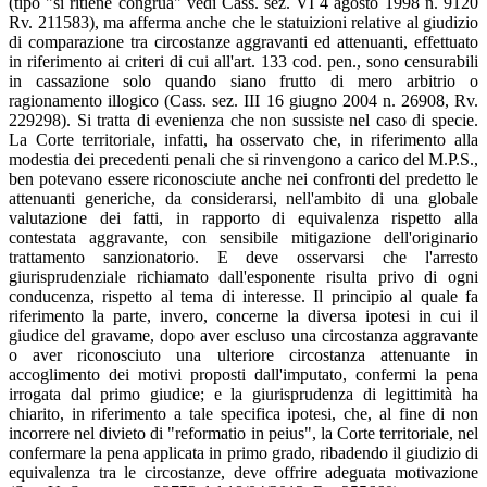
(tipo "si ritiene congrua" vedi Cass. sez. VI 4 agosto 1998 n. 9120
Rv. 211583), ma afferma anche che le statuizioni relative al giudizio
di comparazione tra circostanze aggravanti ed attenuanti, effettuato
in riferimento ai criteri di cui all'art. 133 cod. pen., sono censurabili
in cassazione solo quando siano frutto di mero arbitrio o
ragionamento illogico (Cass. sez. III 16 giugno 2004 n. 26908, Rv.
229298). Si tratta di evenienza che non sussiste nel caso di specie.
La Corte territoriale, infatti, ha osservato che, in riferimento alla
modestia dei precedenti penali che si rinvengono a carico del M.P.S.,
ben potevano essere riconosciute anche nei confronti del predetto le
attenuanti generiche, da considerarsi, nell'ambito di una globale
valutazione dei fatti, in rapporto di equivalenza rispetto alla
contestata aggravante, con sensibile mitigazione dell'originario
trattamento sanzionatorio. E deve osservarsi che l'arresto
giurisprudenziale richiamato dall'esponente risulta privo di ogni
conducenza, rispetto al tema di interesse. Il principio al quale fa
riferimento la parte, invero, concerne la diversa ipotesi in cui il
giudice del gravame, dopo aver escluso una circostanza aggravante
o aver riconosciuto una ulteriore circostanza attenuante in
accoglimento dei motivi proposti dall'imputato, confermi la pena
irrogata dal primo giudice; e la giurisprudenza di legittimità ha
chiarito, in riferimento a tale specifica ipotesi, che, al fine di non
incorrere nel divieto di "reformatio in peius", la Corte territoriale, nel
confermare la pena applicata in primo grado, ribadendo il giudizio di
equivalenza tra le circostanze, deve offrire adeguata motivazione