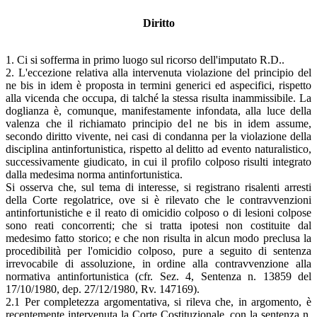
Diritto
1. Ci si sofferma in primo luogo sul ricorso dell'imputato R.D..
2. L'eccezione relativa alla intervenuta violazione del principio del
ne bis in idem è proposta in termini generici ed aspecifici, rispetto
alla vicenda che occupa, di talché la stessa risulta inammissibile. La
doglianza è, comunque, manifestamente infondata, alla luce della
valenza che il richiamato principio del ne bis in idem assume,
secondo diritto vivente, nei casi di condanna per la violazione della
disciplina antinfortunistica, rispetto al delitto ad evento naturalistico,
successivamente giudicato, in cui il profilo colposo risulti integrato
dalla medesima norma antinfortunistica.
Si osserva che, sul tema di interesse, si registrano risalenti arresti
della Corte regolatrice, ove si è rilevato che le contravvenzioni
antinfortunistiche e il reato di omicidio colposo o di lesioni colpose
sono reati concorrenti; che si tratta ipotesi non costituite dal
medesimo fatto storico; e che non risulta in alcun modo preclusa la
procedibilità per l'omicidio colposo, pure a seguito di sentenza
irrevocabile di assoluzione, in ordine alla contravvenzione alla
normativa antinfortunistica (cfr. Sez. 4, Sentenza n. 13859 del
17/10/1980, dep. 27/12/1980, Rv. 147169).
2.1 Per completezza argomentativa, si rileva che, in argomento, è
recentemente intervenuta la Corte Costituzionale, con la sentenza n.