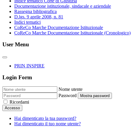
Indice tematico Corte di Giustizia
Documentazione istituzionale, sindacale e aziendale
Rassegna bibliografica
D.lgs. 9 aprile 2008, n. 81
Indici tematici
CoReCo Marche Documentazione Istituzionale
CoReCo Marche Documentazione Istituzionale (Cronologico)
User Menu
PRIN INSPIRE
Login Form
Nome utente
Password
Mostra password
Ricordami
Accesso
Hai dimenticato la tua password?
Hai dimenticato il tuo nome utente?