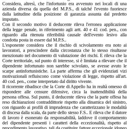
Considera, altresì, che l'infortunio era avvenuto nei locali di una
azienda diversa da quella del M.P.S., di talché l'evento fuoriesce
dalla latitudine della posizione di garanzia assunta dal predetto
imputato.
Con il secondo motivo il deducente rileva l'erronea applicazione
della legge penale, in riferimento agli artt. 40 e 41 cod. pen., con
riguardo alla ritenuta riferibilità causale dell'evento lesivo alla
condotta posta in essere dal M.P.S..
L'esponente considera che il rischio di scivolamento era noto ai
lavoratori, a prescindere dalla circostanza che lo stesso risultasse
menzionato nel documento di valutazione dei rischi. E rileva che la
Corte territoriale, sul punto di interesse, si è limitata a rilevare che il
dipendente infortunato non sarebbe scivolato, se avesse avuto le
scarpe antinfortunistiche. La parte afferma che gli evidenziati vizi
motivazionali refluiscono come violazione di legge, rispetto all'art.
40 cod. pen., come interpretato dal diritto vivente.
Il ricorrente ribadisce che la Corte di Appello ha in realtà omesso di
rispondere alle censure difensive, circa la inattendibilità della
persona offesa. Sul punto, il deducente rileva che la parte offesa ha
reso dichiarazioni contraddittorie rispetto alla dinamica del sinistro,
con riguardo ai profili di imprudenza che caratterizzano le modalità
di discesa dalla scala, da parte dello stesso F.S.. E rileva che il datore
di lavoro è esonerato da responsabilità, laddove il comportamento
del dipendente presenti i caratteri della eccezionalità, rispetto al
procedimento lavorativo, tali da costituire fattore eccezionale idoneo