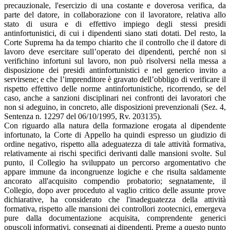
precauzionale, l'esercizio di una costante e doverosa verifica, da
parte del datore, in collaborazione con il lavoratore, relativa allo
stato di usura e di effettivo impiego degli stessi presidi
antinfortunistici, di cui i dipendenti siano stati dotati. Del resto, la
Corte Suprema ha da tempo chiarito che il controllo che il datore di
lavoro deve esercitare sull’operato dei dipendenti, perché non si
verifichino infortuni sul lavoro, non può risolversi nella messa a
disposizione dei presidi antinfortunistici e nel generico invito a
servirsene; e che l’imprenditore è gravato dell’obbligo di verificare il
rispetto effettivo delle norme antinfortunistiche, ricorrendo, se del
caso, anche a sanzioni disciplinari nei confronti dei lavoratori che
non si adeguino, in concreto, alle disposizioni prevenzionali (Sez. 4,
Sentenza n. 12297 del 06/10/1995, Rv. 203135).
Con riguardo alla natura della formazione erogata al dipendente
infortunato, la Corte di Appello ha quindi espresso un giudizio di
ordine negativo, rispetto alla adeguatezza di tale attività formativa,
relativamente ai rischi specifici derivanti dalle mansioni svolte. Sul
punto, il Collegio ha sviluppato un percorso argomentativo che
appare immune da incongruenze logiche e che risulta saldamente
ancorato all'acquisito compendio probatorio; segnatamente, il
Collegio, dopo aver proceduto al vaglio critico delle assunte prove
dichiarative, ha considerato che l'inadeguatezza della attività
formativa, rispetto alle mansioni dei controllori zootecnici, emergeva
pure dalla documentazione acquisita, comprendente generici
opuscoli informativi, consegnati ai dipendenti. Preme a questo punto