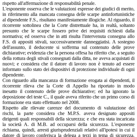
rispetto all'affermazione di responsabilità penale.
L'esponente osserva che le valutazioni espresse dei giudici di merito,
in riferimento alla mancata consegna delle scarpe antinfortunistiche
al dipendente F.S., risultano manifestamente illogiche. Al riguardo, il
ricorrente sottolinea che la Corte distrettuale ha, in realtà, soltanto
presunto che le scarpe fossero prive dei requisiti richiesti dalla
normativa; ed osserva che in atti risulta l'intervenuta consegna allo
F.S. di appositi stivali, successivamente danneggiatisi. A sostegno
dell'assunto, il deducente si sofferma sul contenuto delle prove
dichiarative; evidenzia che la persona offesa ha riferito che, a seguito
della rottura degli stivali consegnati dalla ditta, ne aveva acquistati di
nuovi; e considera che il datore di lavoro non è tenuto ad essere
informato sullo stato dei dispositivi di protezione individuale di ogni
dipendente.
Con riguardo alla mancanza di formazione erogata ai dipendenti, il
ricorrente rileva che la Corte di Appello ha riportato in modo
inesatto il contenuto delle prove dichiarative; ed ha ignorato la
deposizione del teste C., il quale aveva riferito che un primo corso di
formazione era stato effettuato nel 2008.
Rispetto alle rilevate carenze del documento di valutazione dei
rischi, la parte considera che M.P.S. aveva designato appositi
dirigenti quali responsabili della sicurezza; e che era stata incaricata
la società A. di M.B. ad occuparsi della sicurezza. L'esponente
richiama, quindi, arresti giurisprudenziali relativi all'ipotesi in cui il
datore di lavoro conferisca la delega a terzi in tema di sicurezza.