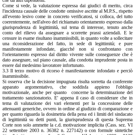
che da altri dipendenti.
Come si vede, la valutazione espressa dai giudici di merito, circa
l'incidenza causale delle condotte omissive ascritte al M.P.S., rispetto
all'evento lesivo come in concreto verificatosi, si colloca, del tutto
coerentemente, nell'alveo del richiamato orientamento espresso dalla
giurisprudenza di legittimità, sul tema di interesse, tenuto anche
conto del rilievo da assegnare a scorrette prassi aziendali. E le
censure in esame risultano inammissibili, in quanto volte a sollecitare
una riconsiderazione del fatto, in sede di legittimità; e pure
manifestamente infondate, giacché non si confrontano con
l'orientamento espresso dal diritto vivente sulle conseguenze che è
dato assegnare, sul piano causale, alla condotta imprudente posta in
essere dal medesimo lavoratore infortunato.
3.3 Il terzo motivo di ricorso è manifestamente infondato e perciò
inammissibile.
Si osserva che la decisione impugnata risulta sorretta da conferente
apparato argomentativo, che soddisfa appieno l'obbligo
motivazionale, anche per quanto concerne la determinazione del
trattamento sanzionatorio. E' appena il caso di considerare che in
tema di valutazione dei vari elementi per la concessione delle
attenuanti generiche, ovvero in ordine al giudizio di comparazione e
per quanto riguarda la dosimetria della pena ed i limiti del sindacato
di legittimità su detti punti, la giurisprudenza di questa Suprema
Corte non solo ammette la c.d. motivazione implicita (Cass. sez. VI
22 settembre 2003 n. 36382 n. 227142) o con formule sintetiche