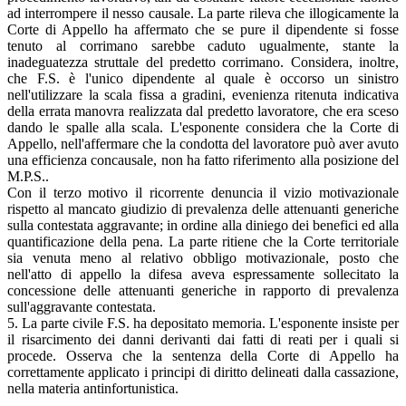
ad interrompere il nesso causale. La parte rileva che illogicamente la
Corte di Appello ha affermato che se pure il dipendente si fosse
tenuto al corrimano sarebbe caduto ugualmente, stante la
inadeguatezza struttale del predetto corrimano. Considera, inoltre,
che F.S. è l'unico dipendente al quale è occorso un sinistro
nell'utilizzare la scala fissa a gradini, evenienza ritenuta indicativa
della errata manovra realizzata dal predetto lavoratore, che era sceso
dando le spalle alla scala. L'esponente considera che la Corte di
Appello, nell'affermare che la condotta del lavoratore può aver avuto
una efficienza concausale, non ha fatto riferimento alla posizione del
M.P.S..
Con il terzo motivo il ricorrente denuncia il vizio motivazionale
rispetto al mancato giudizio di prevalenza delle attenuanti generiche
sulla contestata aggravante; in ordine alla diniego dei benefici ed alla
quantificazione della pena. La parte ritiene che la Corte territoriale
sia venuta meno al relativo obbligo motivazionale, posto che
nell'atto di appello la difesa aveva espressamente sollecitato la
concessione delle attenuanti generiche in rapporto di prevalenza
sull'aggravante contestata.
5. La parte civile F.S. ha depositato memoria. L'esponente insiste per
il risarcimento dei danni derivanti dai fatti di reati per i quali si
procede. Osserva che la sentenza della Corte di Appello ha
correttamente applicato i principi di diritto delineati dalla cassazione,
nella materia antinfortunistica.