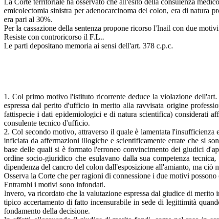
La Corte territoriale ha osservato che all'esito della consulenza medico-
emicolectomia sinistra per adenocarcinoma del colon, era di natura pro
era pari al 30%.
Per la cassazione della sentenza propone ricorso l'Inail con due motivi
Resiste con controricorso il F.L..
Le parti depositano memoria ai sensi dell'art. 378 c.p.c.
1. Col primo motivo l'istituto ricorrente deduce la violazione dell'art
espressa dal perito d'ufficio in merito alla ravvisata origine professi
fattispecie i dati epidemiologici e di natura scientifica) considerati a
consulente tecnico d'ufficio.
2. Col secondo motivo, attraverso il quale è lamentata l'insufficienza 
inficiata da affermazioni illogiche e scientificamente errate che si so
base delle quali si è formato l'erroneo convincimento dei giudici d'app
ordine socio-giuridico che esulavano dalla sua competenza tecnica, t
dipendenza del cancro del colon dall'esposizione all'amianto, ma ciò no
Osserva la Corte che per ragioni di connessione i due motivi possono
Entrambi i motivi sono infondati.
Invero, va ricordato che la valutazione espressa dal giudice di merito in
tipico accertamento di fatto incensurabile in sede di legittimità quand
fondamento della decisione.