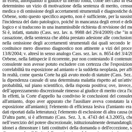
In effetti, allorquando il giudice di merito fondi, come nel caso in es
determinino un vizio di motivazione della sentenza di merito, censur
medica o di omissione degli accertamenti strumentali e diagnostiche da
Orbene, sotto questo specifico aspetto, non è sufficiente, per la sussis
l'incidenza del dato patologico, poiché in mancanza degli errori e del
logico e si traducono in una inammissibile richiesta di revisione del m
Si è, infatti, statuito (Cass. sez. lav. n. 9988 del 29/4/2009) che "in m
cassazione, della sentenza che abbia prestato adesione alle conclusioni 
nella omissione degli accertamenti strumentali dai quali secondo le 
costituisce mero dissenso diagnostico non attinente a vizi del proc
13/8/2004; v. altresì in senso analogo Cass. sez. lav. n. 8654 del 3/4/
Orbene, nella fattispecie il ricorrente, pur non contestando il contenuto d
consulente non avesse potuto escludere con certezza che l'esposizione
correlabilità tra esposizione ad amianto e la suddetta neoplasia, per aff
In realtà, come questa Corte ha già avuto modo di statuire (Cass. Sez.
la dipendenza causale di una determinata malattia rispetto ad un'attivi
probabilità, sul piano scientifico, della risposta positiva; ove, invece
dell’apprezzamento discrezionale rimesso al giudice di merito circa l'i
In effetti, la Corte d'appello ha condiviso le conclusioni del consulen
all'amianto, dopo aver appurato che l'ausiliare aveva constatato la 
esposizione all'amianto); l'elemento di efficienza lesiva (l'amianto er
dati riportati dalla letteratura); l'elemento di esclusione di altra causa
D'altra parte, si è affermato (Cass. Sez. 3, n. 4743 del 4.3.2005), ch
nell’esercizio del potere discrezionale, istituzionalmente demandatogli, d
idonei a dimostrare i fatti costitutivi della domanda o dell'eccezione,