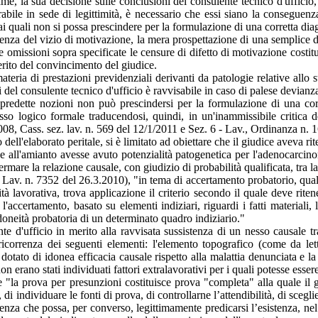
ame, la sua decisione sulle conclusioni del consulente tecnico d'ufficio
abile in sede di legittimità, è necessario che essi siano la conseguenz
i quali non si possa prescindere per la formulazione di una corretta dia
tenza del vizio di motivazione, la mera prospettazione di una semplice di
le omissioni sopra specificate le censure di difetto di motivazione costi
erito del convincimento del giudice.
ateria di prestazioni previdenziali derivanti da patologie relative allo s
del consulente tecnico d'ufficio è ravvisabile in caso di palese devianza
predette nozioni non può prescindersi per la formulazione di una corr
esso logico formale traducendosi, quindi, in un'inammissibile critica 
2008, Cass. sez. lav. n. 569 del 12/1/2011 e Sez. 6 - Lav., Ordinanza n. 
ell'elaborato peritale, si è limitato ad obiettare che il giudice aveva ritenu
 all'amianto avesse avuto potenzialità patogenetica per l'adenocarcinoma
ermare la relazione causale, con giudizio di probabilità qualificata, tra l
 Lav. n. 7352 del 26.3.2010), "in tema di accertamento probatorio, qualo
tà lavorativa, trova applicazione il criterio secondo il quale deve rite
, l'accertamento, basato su elementi indiziari, riguardi i fatti materiali
doneità probatoria di un determinato quadro indiziario."
te d'ufficio in merito alla ravvisata sussistenza di un nesso causale tra
ricorrenza dei seguenti elementi: l'elemento topografico (come da lette
a dotato di idonea efficacia causale rispetto alla malattia denunciata e l
 (non erano stati individuati fattori extralavorativi per i quali potesse ess
e "la prova per presunzioni costituisce prova "completa" alla quale il 
i individuare le fonti di prova, di controllarne l’attendibilità, di sceglie
 senza che possa, per converso, legittimamente predicarsi l’esistenza, nel