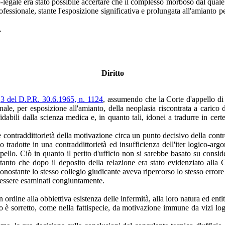
legale era stato possibile accertare che il complesso morboso dal quale era
fessionale, stante l'esposizione significativa e prolungata all'amianto 
.
Diritto
.
3 del D.P.R. 30.6.1965, n. 1124
, assumendo che la Corte d'appello di
onale, per esposizione all'amianto, della neoplasia riscontrata a carico d
ffidabili dalla scienza medica e, in quanto tali, idonei a tradurre in cert
e contraddittorietà della motivazione circa un punto decisivo della contro
no tradotte in una contraddittorietà ed insufficienza dell'iter logico-ar
ello. Ciò in quanto il perito d'ufficio non si sarebbe basato su consider
anto che dopo il deposito della relazione era stato evidenziato alla Co
nostante lo stesso collegio giudicante aveva ripercorso lo stesso errore 
 essere esaminati congiuntamente.
 ordine alla obbiettiva esistenza delle infermità, alla loro natura ed entit
o è sorretto, come nella fattispecie, da motivazione immune da vizi logi