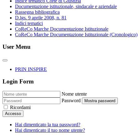
Indice tematico Corte di Giustizia
Documentazione istituzionale, sindacale e aziendale
Rassegna bibliografica
D.lgs. 9 aprile 2008, n. 81
Indici tematici
CoReCo Marche Documentazione Istituzionale
CoReCo Marche Documentazione Istituzionale (Cronologico)
User Menu
PRIN INSPIRE
Login Form
Nome utente
Password
Mostra password
Ricordami
Accesso
Hai dimenticato la tua password?
Hai dimenticato il tuo nome utente?