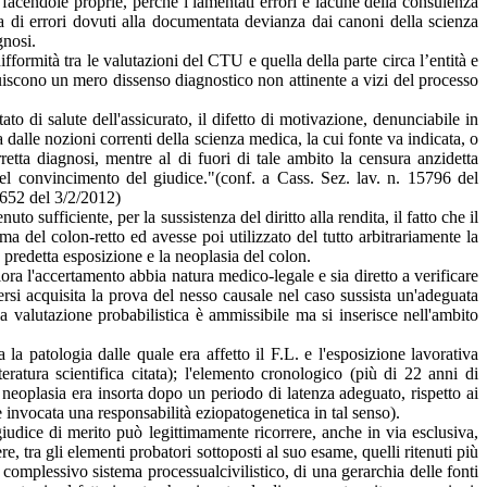
, facendole proprie, perché i lamentati errori e lacune della consulenza
a di errori dovuti alla documentata devianza dai canoni della scienza
gnosi.
fformità tra le valutazioni del CTU e quella della parte circa l’entità e
tuiscono un mero dissenso diagnostico non attinente a vizi del processo
tato di salute dell'assicurato, il difetto di motivazione, denunciabile in
 dalle nozioni correnti della scienza medica, la cui fonte va indicata, o
etta diagnosi, mentre al di fuori di tale ambito la censura anzidetta
del convincimento del giudice."(conf. a Cass. Sez. lav. n. 15796 del
1652 del 3/2/2012)
to sufficiente, per la sussistenza del diritto alla rendita, il fatto che il
 del colon-retto ed avesse poi utilizzato del tutto arbitrariamente la
a predetta esposizione e la neoplasia del colon.
ra l'accertamento abbia natura medico-legale e sia diretto a verificare
nersi acquisita la prova del nesso causale nel caso sussista un'adeguata
, la valutazione probabilistica è ammissibile ma si inserisce nell'ambito
 la patologia dalle quale era affetto il F.L. e l'esposizione lavorativa
ratura scientifica citata); l'elemento cronologico (più di 22 anni di
a neoplasia era insorta dopo un periodo di latenza adeguato, rispetto ai
ere invocata una responsabilità eziopatogenetica in tal senso).
giudice di merito può legittimamente ricorrere, anche in via esclusiva,
re, tra gli elementi probatori sottoposti al suo esame, quelli ritenuti più
 complessivo sistema processualcivilistico, di una gerarchia delle fonti