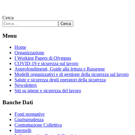
Cerca
Cerca
Menu
Home
Organizzazione
I Working Papers di Olympus
COVID-19 e sicurezza sul lavoro
Approfondimenti, Guide alla lettura e Rassegne
Modelli organizzativi e di gestione della sicurezza sul lavoro
Salute e sicurezza degli operatori della sicurezza
Newsletters
Siti su igiene e sicurezza del lavoro
Banche Dati
Fonti normative
Giurisprudenza
Contrattazione Collettiva
Interpelli