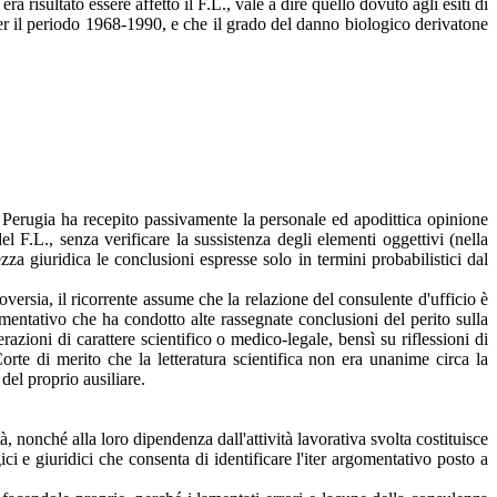
 risultato essere affetto il F.L., vale a dire quello dovuto agli esiti di
per il periodo 1968-1990, e che il grado del danno biologico derivatone
 Perugia ha recepito passivamente la personale ed apodittica opinione
el F.L., senza verificare la sussistenza degli elementi oggettivi (nella
ezza giuridica le conclusioni espresse solo in termini probabilistici dal
versia, il ricorrente assume che la relazione del consulente d'ufficio è
gomentativo che ha condotto alte rassegnate conclusioni del perito sulla
azioni di carattere scientifico o medico-legale, bensì su riflessioni di
rte di merito che la letteratura scientifica non era unanime circa la
del proprio ausiliare.
à, nonché alla loro dipendenza dall'attività lavorativa svolta costituisce
ci e giuridici che consenta di identificare l'iter argomentativo posto a