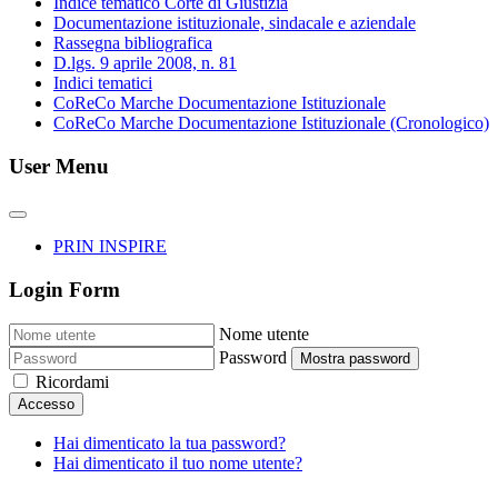
Indice tematico Corte di Giustizia
Documentazione istituzionale, sindacale e aziendale
Rassegna bibliografica
D.lgs. 9 aprile 2008, n. 81
Indici tematici
CoReCo Marche Documentazione Istituzionale
CoReCo Marche Documentazione Istituzionale (Cronologico)
User Menu
PRIN INSPIRE
Login Form
Nome utente
Password
Mostra password
Ricordami
Accesso
Hai dimenticato la tua password?
Hai dimenticato il tuo nome utente?