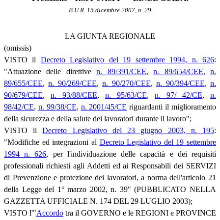
B.U.R. 15 dicembre 2007, n. 29
LA GIUNTA REGIONALE
(omissis)
VISTO il
Decreto Legislativo del 19 settembre 1994, n. 626
:
"Attuazione delle direttive
n. 89/391/CEE
,
n. 89/654/CEE
,
n.
89/655/CEE
,
n. 90/269/CEE
,
n. 90/270/CEE
,
n. 90/394/CEE
,
n.
90/679/CEE
,
n. 93/88/CEE
,
n. 95/63/CE
,
n. 97/ 42/CE
,
n.
98/42/CE
,
n. 99/38/CE
,
n. 2001/45/CE
riguardanti il miglioramento
della sicurezza e della salute dei lavoratori durante il lavoro";
VISTO il
Decreto Legislativo del 23 giugno 2003, n. 195
:
"Modifiche ed integrazioni al
Decreto Legislativo del 19 settembre
1994 n. 626
, per l'individuazione delle capacità e dei requisiti
professionali richiesti agli Addetti ed ai Responsabili dei SERVIZI
di Prevenzione e protezione dei lavoratori, a norma dell'articolo 21
della Legge del 1° marzo 2002, n. 39" (PUBBLICATO NELLA
GAZZETTA UFFICIALE N. 174 DEL 29 LUGLIO 2003);
VISTO l'"
Accordo
tra il GOVERNO e le REGIONI e PROVINCE