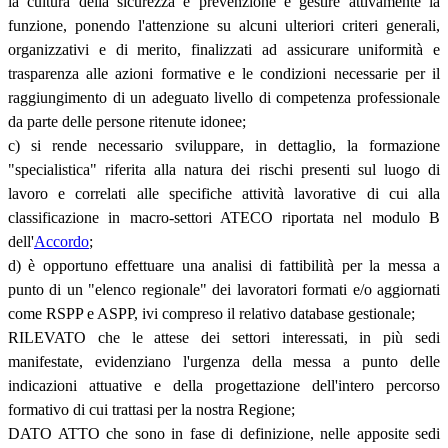
la cultura della sicurezza e prevenzione e gestire attivamente la
funzione, ponendo l'attenzione su alcuni ulteriori criteri generali,
organizzativi e di merito, finalizzati ad assicurare uniformità e
trasparenza alle azioni formative e le condizioni necessarie per il
raggiungimento di un adeguato livello di competenza professionale
da parte delle persone ritenute idonee;
c) si rende necessario sviluppare, in dettaglio, la formazione
"specialistica" riferita alla natura dei rischi presenti sul luogo di
lavoro e correlati alle specifiche attività lavorative di cui alla
classificazione in macro-settori ATECO riportata nel modulo B
dell'
Accordo
;
d) è opportuno effettuare una analisi di fattibilità per la messa a
punto di un "elenco regionale" dei lavoratori formati e/o aggiornati
come RSPP e ASPP, ivi compreso il relativo database gestionale;
RILEVATO che le attese dei settori interessati, in più sedi
manifestate, evidenziano l'urgenza della messa a punto delle
indicazioni attuative e della progettazione dell'intero percorso
formativo di cui trattasi per la nostra Regione;
DATO ATTO che sono in fase di definizione, nelle apposite sedi