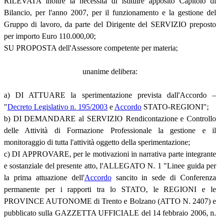
RILEVATA inoltre la necessità di istituire apposito Capitolo di
Bilancio, per l'anno 2007, per il funzionamento e la gestione del
Gruppo di lavoro, da parte del Dirigente del SERVIZIO preposto
per importo Euro 110.000,00;
SU PROPOSTA dell'Assessore competente per materia;
unanime delibera:
a) DI ATTUARE la sperimentazione prevista dall'Accordo –
"
Decreto Legislativo n. 195/2003
e
Accordo
STATO-REGIONI";
b) DI DEMANDARE al SERVIZIO Rendicontazione e Controllo
delle Attività di Formazione Professionale la gestione e il
monitoraggio di tutta l'attività oggetto della sperimentazione;
c) DI APPROVARE, per le motivazioni in narrativa parte integrante
e sostanziale del presente atto, l'ALLEGATO N. 1 "Linee guida per
la prima attuazione dell'
Accordo
sancito in sede di Conferenza
permanente per i rapporti tra lo STATO, le REGIONI e le
PROVINCE AUTONOME di Trento e Bolzano (ATTO N. 2407) e
pubblicato sulla GAZZETTA UFFICIALE del 14 febbraio 2006, n.