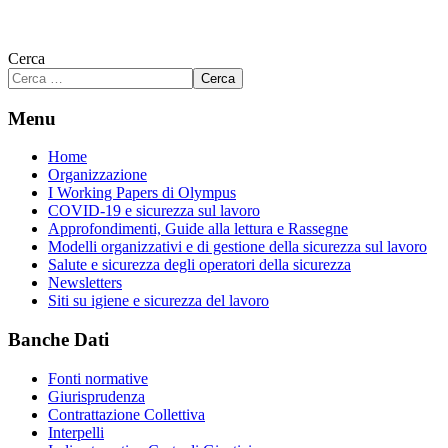
Cerca
Cerca
Menu
Home
Organizzazione
I Working Papers di Olympus
COVID-19 e sicurezza sul lavoro
Approfondimenti, Guide alla lettura e Rassegne
Modelli organizzativi e di gestione della sicurezza sul lavoro
Salute e sicurezza degli operatori della sicurezza
Newsletters
Siti su igiene e sicurezza del lavoro
Banche Dati
Fonti normative
Giurisprudenza
Contrattazione Collettiva
Interpelli