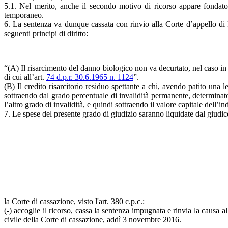
5.1. Nel merito, anche il secondo motivo di ricorso appare fondat
temporaneo.
6. La sentenza va dunque cassata con rinvio alla Corte d’appello di R
seguenti principi di diritto:
“(A) Il risarcimento del danno biologico non va decurtato, nel caso in 
di cui all’art.
74 d.p.r. 30.6.1965 n. 1124
”.
(B) Il credito risarcitorio residuo spettante a chi, avendo patito una
sottraendo dal grado percentuale di invalidità permanente, determinato
l’altro grado di invalidità, e quindi sottraendo il valore capitale dell’
7. Le spese del presente grado di giudizio saranno liquidate dal giudice
la Corte di cassazione, visto l'art. 380 c.p.c.:
(-) accoglie il ricorso, cassa la sentenza impugnata e rinvia la causa
civile della Corte di cassazione, addì 3 novembre 2016.