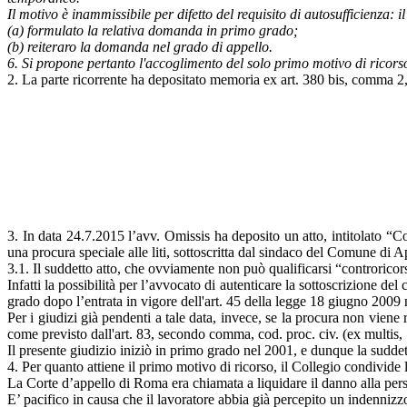
Il motivo è inammissibile per difetto del requisito di autosufficienza: il
(a) formulato la relativa domanda in primo grado;
(b) reiteraro la domanda nel grado di appello.
6. Si propone pertanto l'accoglimento del solo primo motivo di ricors
2. La parte ricorrente ha depositato memoria ex art. 380 bis, comma 2, 
3. In data 24.7.2015 l’avv. Omissis ha deposito un atto, intitolato “C
una procura speciale alle liti, sottoscritta dal sindaco del Comune di Ap
3.1. Il suddetto atto, che ovviamente non può qualificarsi “controricor
Infatti la possibilità per l’avvocato di autenticare la sottoscrizione del 
grado dopo l’entrata in vigore dell'art. 45 della legge 18 giugno 2009 
Per i giudizi già pendenti a tale data, invece, se la procura non viene
come previsto dall'art. 83, secondo comma, cod. proc. civ. (ex multi
Il presente giudizio iniziò in primo grado nel 2001, e dunque la sudde
4. Per quanto attiene il primo motivo di ricorso, il Collegio condivide
La Corte d’appello di Roma era chiamata a liquidare il danno alla pers
E’ pacifico in causa che il lavoratore abbia già percepito un indennizzo