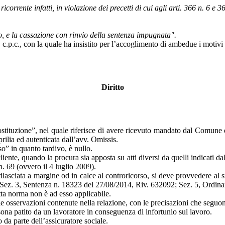
 ricorrente infatti, in violazione dei precetti di cui agli arti. 366 n. 6 e
o, e la cassazione con rinvio della sentenza impugnata".
c.p.c., con la quale ha insistito per l’accoglimento di ambedue i motivi 
Diritto
ostituzione”, nel quale riferisce di avere ricevuto mandato dal Comune d
rilia ed autenticata dall’avv. Omissis.
so” in quanto tardivo, è nullo.
cliente, quando la procura sia apposta su atti diversi da quelli indicati da
n. 69 (ovvero il 4 luglio 2009).
 rilasciata a margine od in calce al controricorso, si deve provvedere al 
s, Sez. 3, Sentenza n. 18323 del 27/08/2014, Riv. 632092; Sez. 5, Ordi
tta norma non è ad esso applicabile.
 le osservazioni contenute nella relazione, con le precisazioni che seguo
ona patito da un lavoratore in conseguenza di infortunio sul lavoro.
 da parte dell’assicuratore sociale.