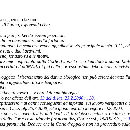
 la seguente relazione:
e di Latina, esponendo che:
a a pioli, subendo lesioni personali.
iti in conseguenza dell’infortunio.
domanda. La sentenza venne appellata in via principale da sig. A.G., ed
 tutti e due i gravami.
llo, fondato su due motivi.
uizione confermata dalla Corte d’appello - ha liquidato il danno biol
 accertato dall’lNAIL ai fini della corresponsione della rendita previst
d oggetto il risarcimento del danno biologico non può essere detratto l
lina applicabile ratione temporis.
996.
udine al lavoro ”, e non il danno biologico.
o per effetto dell’art.
13 del d. lgs. 23.2.2000 n. 38
.
licassero “ai danni conseguenti ad infortuni sul lavoro verificatisi a d
 sulla Gazz. uff. 25.7.2000, ed è quindi entrato in vigore il 9.8.2000.
non era indennizzato dall’lnail, ed il relativo credito risarcitorio n
o dalla Corte costituzionale (ex permultis, Corte cosi., 18-07-1991, n.
messa pronuncia. Deduce che la Corte d’appello non ha provveduto sulla