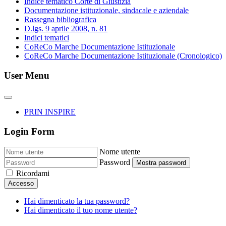
Indice tematico Corte di Giustizia
Documentazione istituzionale, sindacale e aziendale
Rassegna bibliografica
D.lgs. 9 aprile 2008, n. 81
Indici tematici
CoReCo Marche Documentazione Istituzionale
CoReCo Marche Documentazione Istituzionale (Cronologico)
User Menu
PRIN INSPIRE
Login Form
Nome utente
Password
Mostra password
Ricordami
Accesso
Hai dimenticato la tua password?
Hai dimenticato il tuo nome utente?