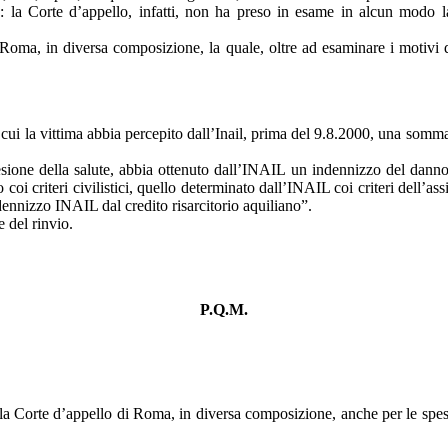
o: la Corte d’appello, infatti, non ha preso in esame in alcun modo
oma, in diversa composizione, la quale, oltre ad esaminare i motivi di 
cui la vittima abbia percepito dall’Inail, prima del 9.8.2000, una somma d
 lesione della salute, abbia ottenuto dall’INAIL un indennizzo del dann
 coi criteri civilistici, quello determinato dall’INAIL coi criteri dell
indennizzo INAIL dal credito risarcitorio aquiliano”.
 del rinvio.
P.Q.M.
 alla Corte d’appello di Roma, in diversa composizione, anche per le sp