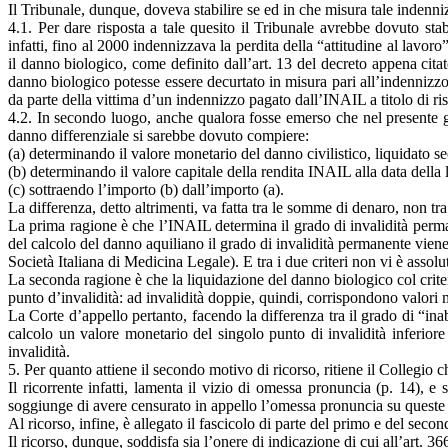
Il Tribunale, dunque, doveva stabilire se ed in che misura tale indenniz
4.1. Per dare risposta a tale quesito il Tribunale avrebbe dovuto stab
infatti, fino al 2000 indennizzava la perdita della “attitudine al lavoro”
il danno biologico, come definito dall’art. 13 del decreto appena citat
danno biologico potesse essere decurtato in misura pari all’indennizzo p
da parte della vittima d’un indennizzo pagato dall’INAIL a titolo di ris
4.2. In secondo luogo, anche qualora fosse emerso che nel presente giu
danno differenziale si sarebbe dovuto compiere:
(a) determinando il valore monetario del danno civilistico, liquidato sec
(b) determinando il valore capitale della rendita INAIL alla data della 
(c) sottraendo l’importo (b) dall’importo (a).
La differenza, detto altrimenti, va fatta tra le somme di denaro, non tra
La prima ragione è che l’INAIL determina il grado di invalidità permane
del calcolo del danno aquiliano il grado di invalidità permanente viene
Società Italiana di Medicina Legale). E tra i due criteri non vi è assol
La seconda ragione è che la liquidazione del danno biologico col criter
punto d’invalidità: ad invalidità doppie, quindi, corrispondono valori 
La Corte d’appello pertanto, facendo la differenza tra il grado di “inab
calcolo un valore monetario del singolo punto di invalidità inferiore 
invalidità.
5. Per quanto attiene il secondo motivo di ricorso, ritiene il Collegio 
Il ricorrente infatti, lamenta il vizio di omessa pronuncia (p. 14), 
soggiunge di avere censurato in appello l’omessa pronuncia su queste d
Al ricorso, infine, è allegato il fascicolo di parte del primo e del seco
Il ricorso, dunque, soddisfa sia l’onere di indicazione di cui all’art. 366,