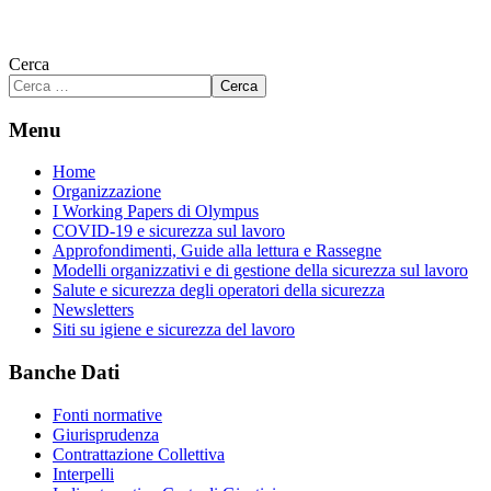
Cerca
Cerca
Menu
Home
Organizzazione
I Working Papers di Olympus
COVID-19 e sicurezza sul lavoro
Approfondimenti, Guide alla lettura e Rassegne
Modelli organizzativi e di gestione della sicurezza sul lavoro
Salute e sicurezza degli operatori della sicurezza
Newsletters
Siti su igiene e sicurezza del lavoro
Banche Dati
Fonti normative
Giurisprudenza
Contrattazione Collettiva
Interpelli