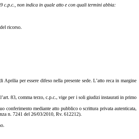
 369 c.p.c., non indica in quale atto e con quali termini abbia:
del ricorso.
i Aprilia per essere difeso nella presente sede. L’atto reca in margine
ll’art. 83, comma terzo, c.p.c., vige per i soli giudizi instaurati in primo
suo conferimento mediante atto pubblico o scrittura privata autenticata,
nanza n. 7241 del 26/03/2010, Rv. 612212).
no.