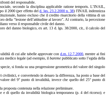
nfronti del responsabile.
e sociale, secondo la disciplina applicabile ratione temporis. L’INAIL,
o il 2000 (per effetto del
d. lgs. 23.2.2000 n. 38
) l'INAIL indennizza
tuzionale, hanno escluso che il credito risarcitorio della vittima di un
ro della “lesione dell’attitudine al lavoro”. Al contrario, la percezione
liano verso il responsabile civile del danno.
o del danno biologico, ex art. 13 d. lgs. 38/2000, cit., il calcolo del
alidità di cui alle tabelle approvate con
d.m. 12.7.2000
, mentre ai fini
enza medico legale (ad esempio, il
bareme
pubblicato sotto l’egida della
i specie, si fonda su una progressione geometrica del valore del singolo
i civilistici, e convertendo in denaro la differenza, ha posto a base del
l valore del 9° punto di invalidità, invece che quello del 25° punto di
 la proposta contenuta nella relazione preliminare.
e e di quello da invalidità biologica temporanea (p. 4 del ricorso); e