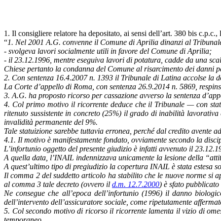
1. Il consigliere relatore ha depositato, ai sensi dell’art. 380 bis c.p.c.,
“
1. Nel 2001 A.G. convenne il Comune di Aprilia dinanzi al Tribunal
- svolgeva lavori socialmente utili in favore del Comune di Aprilia;
- il 23.12.1996, mentre eseguiva lavori di potatura, cadde da una scal
Chiese pertanto la condanna del Comune al risarcimento dei danni pat
2. Con sentenza 16.4.2007 n. 1393 il Tribunale di Latina accolse la 
La Corte d’appello di Roma, con sentenza 26.9.2014 n. 5869, respinse
3. A.G. ha proposto ricorso per cassazione avverso la sentenza d’appe
4. Col primo motivo il ricorrente deduce che il Tribunale — con stat
ritenuto sussistente in concreto (25%) il grado di inabilità lavorativa
invalidità permanente del 9%.
Tale statuizione sarebbe tuttavia erronea, perché dal credito avente a
4.1. Il motivo è manifestamente fondato, ovviamente secondo la discip
L’infortunio oggetto del presente giudizio è infatti avvenuto il 23.12.1
A quella data, l’INAIL indennizzava unicamente la lesione della “attit
A quest’ultimo tipo di pregiudizio la copertura INAIL è stata estesa sol
Il comma 2 del suddetto articolo ha stabilito che le nuove norme si app
al comma 3 tale decreto (ovvero il
d.m. 12.7.2000
) è sfato pubblicato
Ne consegue che all’epoca dell’infortunio (1996) il danno biologico 
dell’intervento dell’assicuratore sociale, come ripetutamente affermat
5. Col secondo motivo di ricorso il ricorrente lamenta il vizio di o
temporaneo.