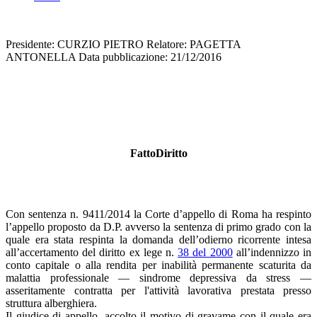
Presidente: CURZIO PIETRO Relatore: PAGETTA
ANTONELLA Data pubblicazione: 21/12/2016
FattoDiritto
Con sentenza n. 9411/2014 la Corte d’appello di Roma ha respinto
l’appello proposto da D.P. avverso la sentenza di primo grado con la
quale era stata respinta la domanda dell’odierno ricorrente intesa
all’accertamento del diritto ex lege n.
38 del 2000
all’indennizzo in
conto capitale o alla rendita per inabilità permanente scaturita da
malattia professionale — sindrome depressiva da stress —
asseritamente contratta per l'attività lavorativa prestata presso
struttura alberghiera.
Il giudice di appello, accolto il motivo di gravame con il quale era