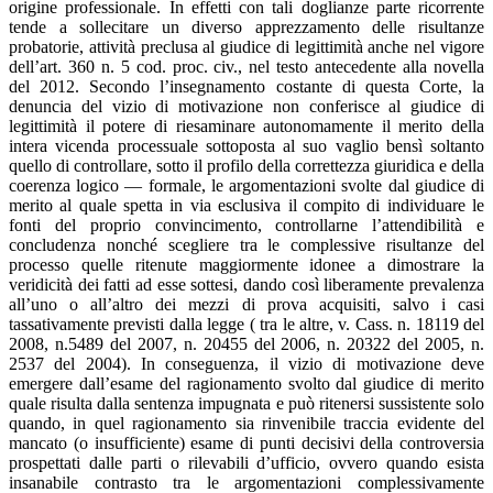
origine professionale. In effetti con tali doglianze parte ricorrente
tende a sollecitare un diverso apprezzamento delle risultanze
probatorie, attività preclusa al giudice di legittimità anche nel vigore
dell’art. 360 n. 5 cod. proc. civ., nel testo antecedente alla novella
del 2012. Secondo l’insegnamento costante di questa Corte, la
denuncia del vizio di motivazione non conferisce al giudice di
legittimità il potere di riesaminare autonomamente il merito della
intera vicenda processuale sottoposta al suo vaglio bensì soltanto
quello di controllare, sotto il profilo della correttezza giuridica e della
coerenza logico — formale, le argomentazioni svolte dal giudice di
merito al quale spetta in via esclusiva il compito di individuare le
fonti del proprio convincimento, controllarne l’attendibilità e
concludenza nonché scegliere tra le complessive risultanze del
processo quelle ritenute maggiormente idonee a dimostrare la
veridicità dei fatti ad esse sottesi, dando così liberamente prevalenza
all’uno o all’altro dei mezzi di prova acquisiti, salvo i casi
tassativamente previsti dalla legge ( tra le altre, v. Cass. n. 18119 del
2008, n.5489 del 2007, n. 20455 del 2006, n. 20322 del 2005, n.
2537 del 2004). In conseguenza, il vizio di motivazione deve
emergere dall’esame del ragionamento svolto dal giudice di merito
quale risulta dalla sentenza impugnata e può ritenersi sussistente solo
quando, in quel ragionamento sia rinvenibile traccia evidente del
mancato (o insufficiente) esame di punti decisivi della controversia
prospettati dalle parti o rilevabili d’ufficio, ovvero quando esista
insanabile contrasto tra le argomentazioni complessivamente