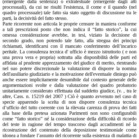
(emergente dalla sentenza) o extratestuale (emergente dagli atti
processuali), da cui ne risulti l'esistenza, il come e il quando (nel
quadro processuale) tale fatto sia stato oggetto di discussione tra le
parti, la decisività del fatto stesso.
Parte ricorrente non articola le proprie censure in maniera conforme
a tali prescrizioni posto che non indica il “fatto storico”, la cui
omessa considerazione avrebbe, in tesi, viziato la decisione di
secondo grado, non potendo tale fatto, alla stregua dei principi
richiamati, identificarsi con il mancato conferimento dell’incarico
peritale. La consulenza tecnica d' ufficio è mezzo istruttorio ( e non
una prova vera e propria) sottratta alla disponibilità delle parti ed
affidata al prudente apprezzamento del giudice di merito, rientrando
nel suo potere discrezionale la valutazione di disporre la nomina
dell'ausiliario giudiziario e la motivazione dell'eventuale diniego può
anche essere implicitamente desumibile dal contesto generale delle
argomentazioni svolte e dalla valutazione del quadro probatorio
unitariamente considerato effettuata dal suddetto giudice, (v. , tra le
altre, Cass. n. 15219 del 2007 ) Ciò è quanto avvenuto nel caso di
specie apparendo la scelta di non disporre consulenza tecnica
d’ufficio del tutto coerente con la rilevata carenza di prova dei fatti
alla base della pretesa azionata Parimenti non sono configurabili
come “fatto storico” né la considerazione della difficoltà di ricordo
del teste in ragione del tempo trascorso dagli accadimenti né la
ricostruzione del contenuto della deposizione testimoniale come
idonea a fondare l’assunto del ricorrente sulla esistenza di malattia di