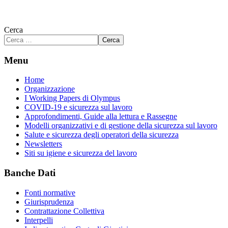
Cerca
Cerca
Menu
Home
Organizzazione
I Working Papers di Olympus
COVID-19 e sicurezza sul lavoro
Approfondimenti, Guide alla lettura e Rassegne
Modelli organizzativi e di gestione della sicurezza sul lavoro
Salute e sicurezza degli operatori della sicurezza
Newsletters
Siti su igiene e sicurezza del lavoro
Banche Dati
Fonti normative
Giurisprudenza
Contrattazione Collettiva
Interpelli