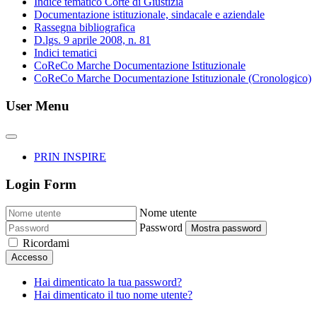
Indice tematico Corte di Giustizia
Documentazione istituzionale, sindacale e aziendale
Rassegna bibliografica
D.lgs. 9 aprile 2008, n. 81
Indici tematici
CoReCo Marche Documentazione Istituzionale
CoReCo Marche Documentazione Istituzionale (Cronologico)
User Menu
PRIN INSPIRE
Login Form
Nome utente
Password
Mostra password
Ricordami
Accesso
Hai dimenticato la tua password?
Hai dimenticato il tuo nome utente?