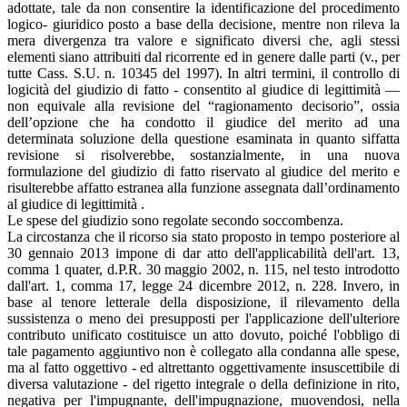
adottate, tale da non consentire la identificazione del procedimento
logico- giuridico posto a base della decisione, mentre non rileva la
mera divergenza tra valore e significato diversi che, agli stessi
elementi siano attribuiti dal ricorrente ed in genere dalle parti (v., per
tutte Cass. S.U. n. 10345 del 1997). In altri termini, il controllo di
logicità del giudizio di fatto - consentito al giudice di legittimità —
non equivale alla revisione del “ragionamento decisorio”, ossia
dell’opzione che ha condotto il giudice del merito ad una
determinata soluzione della questione esaminata in quanto siffatta
revisione si risolverebbe, sostanzialmente, in una nuova
formulazione del giudizio di fatto riservato al giudice del merito e
risulterebbe affatto estranea alla funzione assegnata dall’ordinamento
al giudice di legittimità .
Le spese del giudizio sono regolate secondo soccombenza.
La circostanza che il ricorso sia stato proposto in tempo posteriore al
30 gennaio 2013 impone di dar atto dell'applicabilità dell'art. 13,
comma 1 quater, d.P.R. 30 maggio 2002, n. 115, nel testo introdotto
dall'art. 1, comma 17, legge 24 dicembre 2012, n. 228. Invero, in
base al tenore letterale della disposizione, il rilevamento della
sussistenza o meno dei presupposti per l'applicazione dell'ulteriore
contributo unificato costituisce un atto dovuto, poiché l'obbligo di
tale pagamento aggiuntivo non è collegato alla condanna alle spese,
ma al fatto oggettivo - ed altrettanto oggettivamente insuscettibile di
diversa valutazione - del rigetto integrale o della definizione in rito,
negativa per l'impugnante, dell'impugnazione, muovendosi, nella