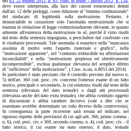
del
d.l. 22 giugno 2012, n. 83, conv. in legge 7 agosto 2012, n. 134
,
deve essere interpretata, alla luce dei canoni ermeneutici dettati
dall'art. 12 delle preleggi, come riduzione al "minimo costituzionale"
del sindacato di legittimità sulla motivazione. Pertanto, è
denunciabile in cassazione solo l'anomalia motivazionale che si
tramuta in violazione di legge costituzionalmente rilevante, in quanto
attinente all'esistenza della motivazione in sé, purché il vizio risulti
dal testo della sentenza impugnata, a prescindere dal confronto con
le risultanze processuali. Tale anomalia si esaurisce nella "mancanza
assoluta di motivi sotto l'aspetto materiale e grafico", nella
"motivazione apparente", nel "contrasto irriducibile tra affermazioni
inconciliabili" e nella "motivazione perplessa ed obiettivamente
incomprensibile", esclusa qualunque rilevanza del semplice difetto
di "sufficienza" della motivazione”. ( Cass. ss.uu. n.8053 del 2014)
In particolare è stato precisato che il controllo previsto dal nuovo n.
5) dell'art. 360 cod. proc. civ. concerne l'omesso esame di un fatto
storico, principale o secondario, la cui esistenza risulti dal testo della
sentenza (rilevanza del dato testuale) o dagli atti processuali
(rilevanza anche del dato extra testuale), che abbia costituito oggetto
di discussione e abbia carattere decisivo (vale a dire che se
esaminato avrebbe determinato un esito diverso della controversia).
In conseguenza la parte ricorrente sarà tenuta ad indicare, nel
rigoroso rispetto delle previsioni di cui agli artt. 366, primo comma ,
n. 6), cod. proc. civ. e 369, secondo comma, n. 4), cod. proc. civ. - il
fatto storico, il cui esame sia stato omesso, il dato, testuale