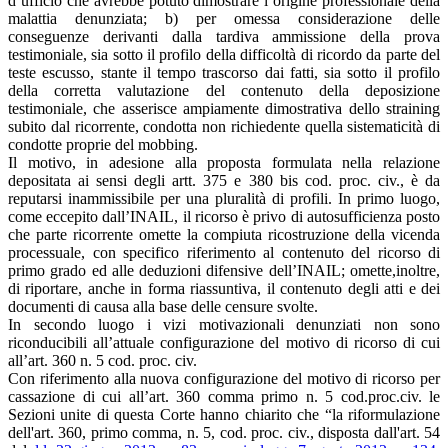
d’ufficio che avrebbe potuto dimostrare l’origine professionale della
malattia denunziata; b) per omessa considerazione delle
conseguenze derivanti dalla tardiva ammissione della prova
testimoniale, sia sotto il profilo della difficoltà di ricordo da parte del
teste escusso, stante il tempo trascorso dai fatti, sia sotto il profilo
della corretta valutazione del contenuto della deposizione
testimoniale, che asserisce ampiamente dimostrativa dello straining
subito dal ricorrente, condotta non richiedente quella sistematicità di
condotte proprie del mobbing.
Il motivo, in adesione alla proposta formulata nella relazione
depositata ai sensi degli artt. 375 e 380 bis cod. proc. civ., è da
reputarsi inammissibile per una pluralità di profili. In primo luogo,
come eccepito dall’INAIL, il ricorso è privo di autosufficienza posto
che parte ricorrente omette la compiuta ricostruzione della vicenda
processuale, con specifico riferimento al contenuto del ricorso di
primo grado ed alle deduzioni difensive dell’INAIL; omette,inoltre,
di riportare, anche in forma riassuntiva, il contenuto degli atti e dei
documenti di causa alla base delle censure svolte.
In secondo luogo i vizi motivazionali denunziati non sono
riconducibili all’attuale configurazione del motivo di ricorso di cui
all’art. 360 n. 5 cod. proc. civ.
Con riferimento alla nuova configurazione del motivo di ricorso per
cassazione di cui all’art. 360 comma primo n. 5 cod.proc.civ. le
Sezioni unite di questa Corte hanno chiarito che “la riformulazione
dell'art. 360, primo comma, n. 5, cod. proc. civ., disposta dall'art. 54