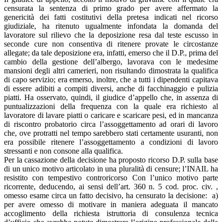
censurata la sentenza di primo grado per avere affermato la
genericità dei fatti costitutivi della pretesa indicati nel ricorso
giudiziale, ha ritenuto ugualmente infondata la domanda del
lavoratore sul rilievo che la deposizione resa dal teste escusso in
seconde cure non consentiva di ritenere provate le circostanze
allegate; da tale deposizione era, infatti, emerso che il D.P., prima del
cambio della gestione dell’albergo, lavorava con le medesime
mansioni degli altri camerieri, non risultando dimostrata la qualifica
di capo servizio; era emerso, inoltre, che a tutti i dipendenti capitava
di essere adibiti a compiti diversi, anche di facchinaggio e pulizia
piatti. Ha osservato, quindi, il giudice d’appello che, in assenza di
puntualizzazioni della frequenza con la quale era richiesto al
lavoratore di lavare piatti o caricare e scaricare pesi, ed in mancanza
di riscontro probatorio circa l’assoggettamento ad orari di lavoro
che, ove protratti nel tempo sarebbero stati certamente usuranti, non
era possibile ritenere l’assoggettamento a condizioni di lavoro
stressanti e non consone alla qualifica.
Per la cassazione della decisione ha proposto ricorso D.P. sulla base
di un unico motivo articolato in una pluralità di censure; l’INAIL ha
resistito con tempestivo controricorso Con l’unico motivo parte
ricorrente, deducendo, ai sensi dell’art. 360 n. 5 cod. proc. civ. ,
omesso esame circa un fatto decisivo, ha censurato la decisione: a)
per avere omesso di motivare in maniera adeguata il mancato
accoglimento della richiesta istruttoria di consulenza tecnica