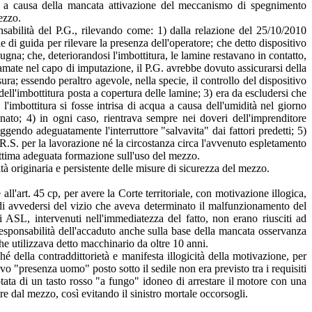
to, a causa della mancata attivazione del meccanismo di spegnimento
ezzo.
sabilità del P.G., rilevando come: 1) dalla relazione del 25/10/2010
le di guida per rilevare la presenza dell'operatore; che detto dispositivo
ugna; che, deteriorandosi l'imbottitura, le lamine restavano in contatto,
mate nel capo di imputazione, il P.G. avrebbe dovuto assicurarsi della
ra; essendo peraltro agevole, nella specie, il controllo del dispositivo
l'imbottitura posta a copertura delle lamine; 3) era da escludersi che
'imbottitura si fosse intrisa di acqua a causa dell'umidità nel giorno
gnato; 4) in ogni caso, rientrava sempre nei doveri dell'imprenditore
eggendo adeguatamente l'interruttore "salvavita" dai fattori predetti; 5)
R.S. per la lavorazione né la circostanza circa l'avvenuto espletamento
 vittima adeguata formazione sull'uso del mezzo.
tà originaria e persistente delle misure di sicurezza del mezzo.
 all'art. 45 cp, per avere la Corte territoriale, con motivazione illogica,
, di avvedersi del vizio che aveva determinato il malfunzionamento del
 ASL, intervenuti nell'immediatezza del fatto, non erano riusciti ad
responsabilità dell'accaduto anche sulla base della mancata osservanza
he utilizzava detto macchinario da oltre 10 anni.
hé della contraddittorietà e manifesta illogicità della motivazione, per
o "presenza uomo" posto sotto il sedile non era previsto tra i requisiti
tata di un tasto rosso "a fungo" idoneo di arrestare il motore con una
e dal mezzo, così evitando il sinistro mortale occorsogli.