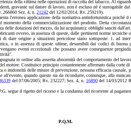
erienza della vittima nelle operazioni di raccolta del tabacco. Al riguard
nti, gravante sul datore di lavoro, non è escluso nè è surrogabile dal 
. 266860 Sez. 4, n.
21242
del 12/02/2014, Rv. 259219).
enta l'erronea applicazione della normativa antinfortunistica poiché il 
 momento della commercializzazione del prodotto. Detta circostanza no
 delle dotazioni del mezzo, da lui acquistato); obblighi sanciti dall'art
bbricanti ovvero, in assenza di queste, dalle pertinenti norme tecniche 
 di dare origine a situazioni pericolose siano sottoposte: 1. ad inter
ica, o in assenza di queste ultime, desumibili dai codici di buona pras
vengano eventi eccezionali che possano avere conseguenze pregiudizievo
tività".
 impugnata in ordine alla asserita abnormità del comportamento del la
el motore. Costituisce principio costantemente affermato dalla corte di
enza o inidoneità delle misure di prevenzione, nessuna efficacia causale, p
e all'evento, quando questo sia da ricondurre, comunque, alla mancanza 
36339
del 07/06/2005; Rv. 232227; Sez. 4, n.
16890
del 14/03/2012 Rv
P.G. segue il rigetto del ricorso e la condanna del ricorrente al pagament
P.Q.M.