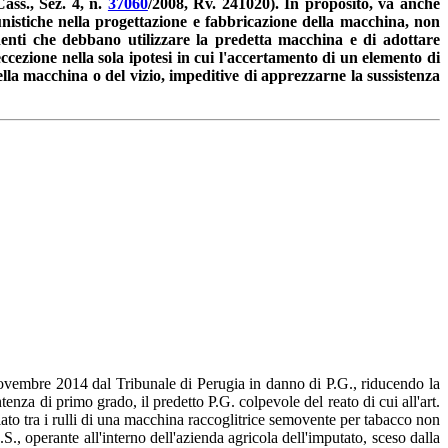
Cass., Sez. 4, n.
37060
/2008, Rv. 241020). In proposito, va anche
tunistiche nella progettazione e fabbricazione della macchina, non
ndenti che debbano utilizzare la predetta macchina e di adottare
eccezione nella sola ipotesi in cui l'accertamento di un elemento di
della macchina o del vizio, impeditive di apprezzarne la sussistenza
novembre 2014 dal Tribunale di Perugia in danno di P.G., riducendo la
nza di primo grado, il predetto P.G. colpevole del reato di cui all'art.
ato tra i rulli di una macchina raccoglitrice semovente per tabacco non
S., operante all'interno dell'azienda agricola dell'imputato, sceso dalla