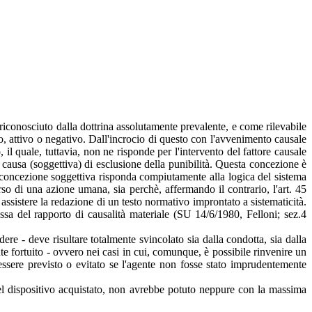
iconosciuto dalla dottrina assolutamente prevalente, e come rilevabile
 attivo o negativo. Dall'incrocio di questo con l'avvenimento causale
il quale, tuttavia, non ne risponde per l'intervento del fattore causale
e causa (soggettiva) di esclusione della punibilità. Questa concezione è
 la concezione soggettiva risponda compiutamente alla logica del sistema
rso di una azione umana, sia perchè, affermando il contrario, l'art. 45
assistere la redazione di un testo normativo improntato a sistematicità.
ssa del rapporto di causalità materiale (SU 14/6/1980, Felloni; sez.4
ere - deve risultare totalmente svincolato sia dalla condotta, sia dalla
 fortuito - ovvero nei casi in cui, comunque, è possibile rinvenire un
essere previsto o evitato se l'agente non fosse stato imprudentemente
 del dispositivo acquistato, non avrebbe potuto neppure con la massima