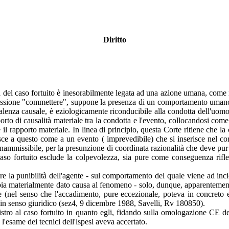
Diritto
a del caso fortuito è inesorabilmente legata ad una azione umana, come r
pressione "commettere", suppone la presenza di un comportamento umano,
lenza causale, è eziologicamente riconducibile alla condotta dell'uomo, 
orto di causalità materiale tra la condotta e l'evento, collocandosi com
e il rapporto materiale. In linea di principio, questa Corte ritiene che
erisce a questo come a un evento ( imprevedibile) che si inserisce nel co
 inammissibile, per la presunzione di coordinata razionalità che deve pur 
aso fortuito esclude la colpevolezza, sia pure come conseguenza rifle
e la punibilità dell'agente - sul comportamento del quale viene ad incid
bbia materialmente dato causa al fenomeno - solo, dunque, apparentemente
nte (nel senso che l'accadimento, pure eccezionale, poteva in concreto 
o in senso giuridico (sez4, 9 dicembre 1988, Savelli, Rv 180850).
 sinistro al caso fortuito in quanto egli, fidando sulla omologazione CE
 l'esame dei tecnici dell'lspesl aveva accertato.