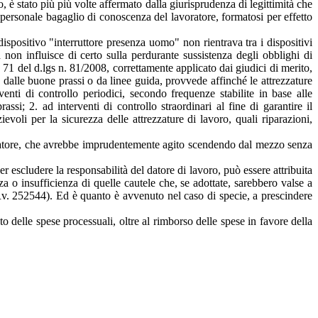
o, è stato più più volte affermato dalla giurisprudenza di legittimità che
personale bagaglio di conoscenza del lavoratore, formatosi per effetto
dispositivo "interruttore presenza uomo" non rientrava tra i dispositivi
n influisce di certo sulla perdurante sussistenza degli obblighi di
. 71 del d.lgs n. 81/2008, correttamente applicato dai giudici di merito,
o dalle buone prassi o da linee guida, provvede affinché le attrezzature
venti di controllo periodici, secondo frequenze stabilite in base alle
si; 2. ad interventi di controllo straordinari al fine di garantire il
li per la sicurezza delle attrezzature di lavoro, quali riparazioni,
voratore, che avrebbe imprudentemente agito scendendo dal mezzo senza
er escludere la responsabilità del datore di lavoro, può essere attribuita
o insufficienza di quelle cautele che, se adottate, sarebbero valse a
. 252544). Ed è quanto è avvenuto nel caso di specie, a prescindere
o delle spese processuali, oltre al rimborso delle spese in favore della