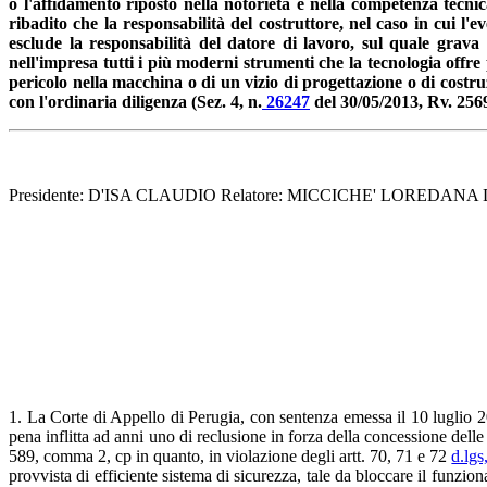
o l'affidamento riposto nella notorietà e nella competenza tecnic
ribadito che la responsabilità del costruttore, nel caso in cui l
esclude la responsabilità del datore di lavoro, sul quale grava
nell'impresa tutti i più moderni strumenti che la tecnologia offre 
pericolo nella macchina o di un vizio di progettazione o di costruz
con l'ordinaria diligenza (Sez. 4, n.
26247
del 30/05/2013, Rv. 2569
Presidente: D'ISA CLAUDIO Relatore: MICCICHE' LOREDANA Da
1. La Corte di Appello di Perugia, con sentenza emessa il 10 luglio 
pena inflitta ad anni uno di reclusione in forza della concessione dell
589, comma 2, cp in quanto, in violazione degli artt. 70, 71 e 72
d.lgs
provvista di efficiente sistema di sicurezza, tale da bloccare il funzio