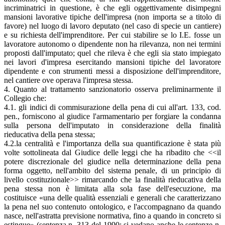
incriminatrici in questione, è che egli oggettivamente disimpegni
mansioni lavorative tipiche dell'impresa (non importa se a titolo di
favore) nel luogo di lavoro deputato (nel caso di specie un cantiere)
e su richiesta dell'imprenditore. Per cui stabilire se lo I.E. fosse un
lavoratore autonomo o dipendente non ha rilevanza, non nei termini
proposti dall'imputato; quel che rileva è che egli sia stato impiegato
nei lavori d'impresa esercitando mansioni tipiche del lavoratore
dipendente e con strumenti messi a disposizione dell'imprenditore,
nel cantiere ove operava l'impresa stessa.
4. Quanto al trattamento sanzionatorio osserva preliminarmente il
Collegio che:
4.1. gli indici di commisurazione della pena di cui all'art. 133, cod.
pen., forniscono al giudice l'armamentario per forgiare la condanna
sulla persona dell'imputato in considerazione della finalità
rieducativa della pena stessa;
4.2.la centralità e l'importanza della sua quantificazione è stata più
volte sottolineata dal Giudice delle leggi che ha ribadito che <<il
potere discrezionale del giudice nella determinazione della pena
forma oggetto, nell'ambito del sistema penale, di un principio di
livello costituzionale>> rimarcando che la finalità rieducativa della
pena stessa non è limitata alla sola fase dell'esecuzione, ma
costituisce «una delle qualità essenziali e generali che caratterizzano
la pena nel suo contenuto ontologico, e l'accompagnano da quando
nasce, nell'astratta previsione normativa, fino a quando in concreto si
estingue» (sentenza n. 313 del 1990; si vedano anche le sentenze n.