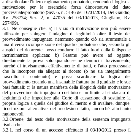
a disarticolare l'intero ragionamento probatorio, rendendo illogica la
motivazione per la essenziale forza dimostrativa del dato
processuale/probatorio (Sez. 6, n. 5146 del 16/01/2014, Del Gaudio,
Rv. 258774; Sez. 2, n. 47035 del 03/10/2013, Giugliano, Rv.
257499).
3.1. Ne consegue che: a) il vizio di motivazione non può essere
utilizzato per spingere l'indagine di legittimità oltre il testo del
provvedimento impugnato, nemmeno quando ciò sia strumentale a
una diversa ricomposizione del quadro probatorio che, secondo gli
auspici del ricorrente, possa condurre il fatto fuori dalla fattispecie
incriminatrice applicata; b) l'esame può avere ad oggetto
direttamente la prova solo quando se ne denunci il travisamento,
purché di travisamento effettivamente di tratti, e l'atto processuale
che la incorpora sia allegato al ricorso (o ne sia integralmente
trascritto il contenuto) e possa scardinare la logica del
provvedimento creando una insanabile frattura tra il giudizio e le sue
basi fattuali; c) la natura manifesta della illogicità della motivazione
del provvedimento impugnato costituisce un limite al sindacato di
legittimità che impedisce alla Corte di cassazione di sostituire la
propria logica a quella del giudice di merito e di avallare, dunque,
ricostruzioni alternative del medesimo fatto, ancorché altrettanto
ragionevoli.
3.2.Orbene, dal testo della motivazione della sentenza impugnata
risulta che:
3.2.1. nel corso di un accesso effettuato il 03/10/2012 presso il