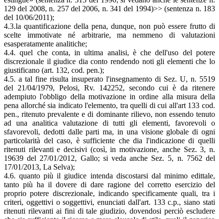
129 del 2008, n. 257 del 2006, n. 341 del 1994)>> (sentenza n. 183
del 10/06/2011);
4.3.la quantificazione della pena, dunque, non può essere frutto di
scelte immotivate né arbitrarie, ma nemmeno di valutazioni
esasperatamente analitiche;
4.4. quel che conta, in ultima analisi, è che dell'uso del potere
discrezionale il giudice dia conto rendendo noti gli elementi che lo
giustificano (art. 132, cod. pen.);
4.5. a tal fine risulta insuperato l'insegnamento di Sez. U, n. 5519
del 21/04/1979, Pelosi, Rv. 142252, secondo cui è da ritenere
adempiuto l'obbligo della motivazione in ordine alla misura della
pena allorché sia indicato l'elemento, tra quelli di cui all'art 133 cod.
pen., ritenuto prevalente e di dominante rilievo, non essendo tenuto
ad una analitica valutazione di tutti gli elementi, favorevoli o
sfavorevoli, dedotti dalle parti ma, in una visione globale di ogni
particolarità del caso, è sufficiente che dia l'indicazione di quelli
ritenuti rilevanti e decisivi (così, in motivazione, anche Sez. 3, n.
19639 del 27/01/2012, Gallo; si veda anche Sez. 5, n. 7562 del
17/01/2013, La Selva);
4.6. quanto più il giudice intenda discostarsi dal minimo edittale,
tanto più ha il dovere di dare ragione del corretto esercizio del
proprio potere discrezionale, indicando specificamente quali, tra i
criteri, oggettivi o soggettivi, enunciati dall'art. 133 c.p., siano stati
ritenuti rilevanti ai fini di tale giudizio, dovendosi perciò escludere