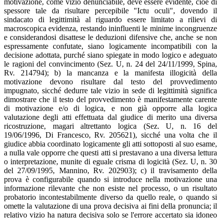
motivazione, come vizio denunciabile, deve essere evidente, cioè di
spessore tale da risultare percepibile "Ictu oculi", dovendo il
sindacato di legittimità al riguardo essere limitato a rilievi di
macroscopica evidenza, restando ininfluenti le minime incongruenze
e considerandosi disattese le deduzioni difensive che, anche se non
espressamente confutate, siano logicamente incompatibili con la
decisione adottata, purché siano spiegate in modo logico e adeguato
le ragioni del convincimento (Sez. U, n. 24 del 24/11/1999, Spina,
Rv. 214794); b) la mancanza e la manifesta illogicità della
motivazione devono risultare dal testo del provvedimento
impugnato, sicché dedurre tale vizio in sede di legittimità significa
dimostrare che il testo del provvedimento è manifestamente carente
di motivazione e/o di logica, e non già opporre alla logica
valutazione degli atti effettuata dal giudice di merito una diversa
ricostruzione, magari altrettanto logica (Sez. U, n. 16 del
19/06/1996, Di Francesco, Rv. 205621), sicché una volta che il
giudice abbia coordinato logicamente gli atti sottoposti al suo esame,
a nulla vale opporre che questi atti si prestavano a una diversa lettura
o interpretazione, munite di eguale crisma di logicità (Sez. U, n. 30
del 27/09/1995, Mannino, Rv. 202903); c) il travisamento della
prova è configurabile quando si introduce nella motivazione una
informazione rilevante che non esiste nel processo, o un risultato
probatorio incontestabilmente diverso da quello reale, o quando si
omette la valutazione di una prova decisiva ai fini della pronuncia; il
relativo vizio ha natura decisiva solo se l'errore accertato sia idoneo