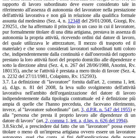
rapporto di lavoro subordinato deve essere considerato tale in
riferimento all'assenza di autonomia del lavoratore nella prestazione
dell'attività lavorativa e non già in relazione alla qualifica formale
assunta dal medesimo (Sez. 4, n.
12348
del 29/01/2008, Giorgi, Rv.
239251, che ha affermato il principio in un caso in cui il lavoratore,
pur formalmente titolare di una ditta artigiana, prestava in assenza di
autonomia la propria attività, ricevendo ordini dal datore di lavoro,
del quale utilizzava le attrezzature, Il mezzo di trasporto ed il
materiale) e che sono considerati lavoratori subordinati tutti coloro
che, indipendentemente dalla continuità e dall'onerosità del rapporto
prestano la loro attività fuori del proprio domicilio alle dipendenze e
sotto la direzione altrui (Sez. 4, n. 267 del 28/06/1988, Anorini, Rv.
180135), anche se l'attività è prestata a mero titolo di favore (Sez. 4,
n. 2232 del 27/11/1981, Colapinto, Rv. 152593).
3.7. La definizione di "lavoratore" fornita dall'art. 2, comma 1, lett.
a), d.lgs. n. 81 del 2008, fa leva sullo svolgimento dell'attività
lavorativa nell'ambito dell'organizzazione del datore di lavoro
indipendentemente dalla tipologia contrattuale ed è definizione più
ampia di quelle che l'hanno preceduta, che facevano riferimento,
invece, al "lavoratore subordinato" (art.
3, d.P.R. n. 547 del 1955
) e
alla "persona che presta il proprio lavoro alle dipendenze di un
datore di lavoro" (art.
2, comma 1, lett. a, d.lgs. n. 626 del 1994
).
3.8.Sicché, a prescindere dal fatto che un "lavoratore" possa essere
titolare o meno di un'impresa artigiana ovvero essere un lavoratore
autonomo, quel che conta, ai fini dell'applicazione delle norme