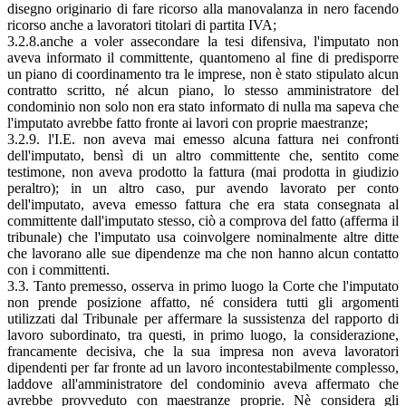
disegno originario di fare ricorso alla manovalanza in nero facendo
ricorso anche a lavoratori titolari di partita IVA;
3.2.8.anche a voler assecondare la tesi difensiva, l'imputato non
aveva informato il committente, quantomeno al fine di predisporre
un piano di coordinamento tra le imprese, non è stato stipulato alcun
contratto scritto, né alcun piano, lo stesso amministratore del
condominio non solo non era stato informato di nulla ma sapeva che
l'imputato avrebbe fatto fronte ai lavori con proprie maestranze;
3.2.9. l'I.E. non aveva mai emesso alcuna fattura nei confronti
dell'imputato, bensì di un altro committente che, sentito come
testimone, non aveva prodotto la fattura (mai prodotta in giudizio
peraltro); in un altro caso, pur avendo lavorato per conto
dell'imputato, aveva emesso fattura che era stata consegnata al
committente dall'imputato stesso, ciò a comprova del fatto (afferma il
tribunale) che l'imputato usa coinvolgere nominalmente altre ditte
che lavorano alle sue dipendenze ma che non hanno alcun contatto
con i committenti.
3.3. Tanto premesso, osserva in primo luogo la Corte che l'imputato
non prende posizione affatto, né considera tutti gli argomenti
utilizzati dal Tribunale per affermare la sussistenza del rapporto di
lavoro subordinato, tra questi, in primo luogo, la considerazione,
francamente decisiva, che la sua impresa non aveva lavoratori
dipendenti per far fronte ad un lavoro incontestabilmente complesso,
laddove all'amministratore del condominio aveva affermato che
avrebbe provveduto con maestranze proprie. Nè considera gli