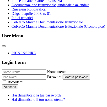
Indice tematico Corte di Giustizia
Documentazione istituzionale, sindacale e aziendale
Rassegna bibliografica
D.lgs. 9 aprile 2008, n. 81
Indici tematici
CoReCo Marche Documentazione Istituzionale
CoReCo Marche Documentazione Istituzionale (Cronologico)
User Menu
PRIN INSPIRE
Login Form
Nome utente
Password
Mostra password
Ricordami
Accesso
Hai dimenticato la tua password?
Hai dimenticato il tuo nome utente?