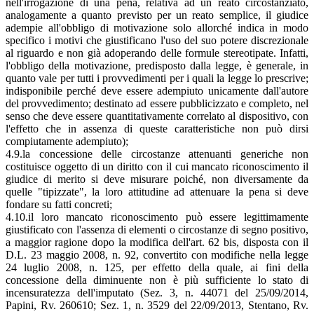
nell'irrogazione di una pena, relativa ad un reato circostanziato,
analogamente a quanto previsto per un reato semplice, il giudice
adempie all'obbligo di motivazione solo allorché indica in modo
specifico i motivi che giustificano l'uso del suo potere discrezionale
al riguardo e non già adoperando delle formule stereotipate. Infatti,
l'obbligo della motivazione, predisposto dalla legge, è generale, in
quanto vale per tutti i provvedimenti per i quali la legge lo prescrive;
indisponibile perché deve essere adempiuto unicamente dall'autore
del provvedimento; destinato ad essere pubblicizzato e completo, nel
senso che deve essere quantitativamente correlato al dispositivo, con
l'effetto che in assenza di queste caratteristiche non può dirsi
compiutamente adempiuto);
4.9.la concessione delle circostanze attenuanti generiche non
costituisce oggetto di un diritto con il cui mancato riconoscimento il
giudice di merito si deve misurare poiché, non diversamente da
quelle "tipizzate", la loro attitudine ad attenuare la pena si deve
fondare su fatti concreti;
4.10.il loro mancato riconoscimento può essere legittimamente
giustificato con l'assenza di elementi o circostanze di segno positivo,
a maggior ragione dopo la modifica dell'art. 62 bis, disposta con il
D.L. 23 maggio 2008, n. 92, convertito con modifiche nella legge
24 luglio 2008, n. 125, per effetto della quale, ai fini della
concessione della diminuente non è più sufficiente lo stato di
incensuratezza dell'imputato (Sez. 3, n. 44071 del 25/09/2014,
Papini, Rv. 260610; Sez. 1, n. 3529 del 22/09/2013, Stentano, Rv.