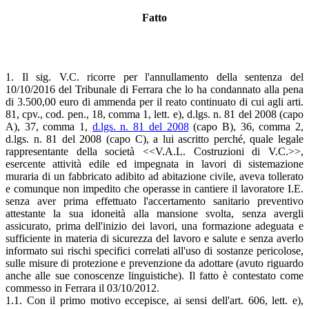
Fatto
1. Il sig. V.C. ricorre per l'annullamento della sentenza del
10/10/2016 del Tribunale di Ferrara che lo ha condannato alla pena
di 3.500,00 euro di ammenda per il reato continuato di cui agli arti.
81, cpv., cod. pen., 18, comma 1, lett. e), d.lgs. n. 81 del 2008 (capo
A), 37, comma 1,
d.lgs. n. 81 del 2008
(capo B), 36, comma 2,
d.lgs. n. 81 del 2008 (capo C), a lui ascritto perché, quale legale
rappresentante della società <<V.A.L. Costruzioni di V.C.>>,
esercente attività edile ed impegnata in lavori di sistemazione
muraria di un fabbricato adibito ad abitazione civile, aveva tollerato
e comunque non impedito che operasse in cantiere il lavoratore I.E.
senza aver prima effettuato l'accertamento sanitario preventivo
attestante la sua idoneità alla mansione svolta, senza avergli
assicurato, prima dell'inizio dei lavori, una formazione adeguata e
sufficiente in materia di sicurezza del lavoro e salute e senza averlo
informato sui rischi specifici correlati all'uso di sostanze pericolose,
sulle misure di protezione e prevenzione da adottare (avuto riguardo
anche alle sue conoscenze linguistiche). Il fatto è contestato come
commesso in Ferrara il 03/10/2012.
1.1. Con il primo motivo eccepisce, ai sensi dell'art. 606, lett. e),