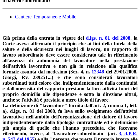
di lavoro subordinato?
Cantiere Temporaneo e Mobile
Già prima della entrata in vigore del
d.lgs. n. 81 del 2008
, la
Corte aveva affermato il principio che ai fini della tutela della
salute e della sicurezza nei luoghi di lavoro, un rapporto di
lavoro subordinato deve essere considerato tale in riferimento
all'assenza di autonomia del lavoratore nella prestazione
dell'attività lavorativa e non già in relazione alla qualifica
formale assunta dal medesimo (Sez. 4, n.
12348
del 29/01/2008,
Giorgi, Rv. 239251...) e che sono considerati lavoratori
subordinati tutti coloro che, indipendentemente dalla continuità
e dall'onerosità del rapporto prestano la loro attività fuori del
proprio domicilio alle dipendenze e sotto la direzione altrui,
anche se l'attività è prestata a mero titolo di favore.
La definizione di "lavoratore" fornita dall'art. 2, comma 1, lett.
a), d.lgs. n. 81 del 2008, fa leva sullo svolgimento dell'attività
lavorativa nell'ambito dell'organizzazione del datore di lavoro
indipendentemente dalla tipologia contrattuale ed è definizione
più ampia di quelle che l'hanno preceduta, che facevano
riferimento, invece, al "lavoratore subordinato" (art.
3, d.P.R.
n. 547 del 1955
) e alla "persona che presta il proprio lavoro alle