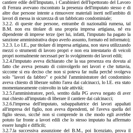
cantiere edile dell'Imputato, i Carabinieri dell'Ispettorato del Lavoro
di Ferrara avevano riscontrato la presenza dell'imputato stesso e di
altre due persone intente a rimuovere materiali inerti nell'ambito di
lavori di messa in sicurezza di un fabbricato condominiale;
3.2.2. di queste due persone, entrambe di nazionalità rumena, tal
B.M. non era titolare di una propria impresa artigiana, né era
dipendente di imprese terze (per lui, infatti, l'imputato ha pagato la
sanzione amministrativa dopo averlo assunto, formato ed informato);
3.2.3. Lo I.E., pur titolare di impresa artigiana, non stava utilizzando
mezzi o strumenti di lavoro propri e non era intestatario di veicoli
propri normalmente necessari per lo svolgimento dei lavori edili;
3.2.4.l'imputato aveva dichiarato che la sua presenza era dovuta al
fatto che aveva pensato di coinvolgerlo nei lavori e che tuttavia,
siccome si era deciso che non si poteva far nulla perché svolgeva
solo "lavori da fabbro" e poiché l'amministratore del condominio
aveva chiesto di liberare subito l'area dai calcinacci, lo I.E. era stato
momentaneamente coinvolto in tale attività;
3.2.5.l'amministratore, però, sentito dalla PG aveva negato di aver
mai chiesto all'imputato di liberare il cantiere dai calcinacci;
3.2.6.l'impresa dell'imputato, subappaltatrice dei lavori appaltati
all'impresa del figlio, non aveva dipendenti, né l'aveva quella del
figlio stesso, sicché non si comprende in che modo egli avrebbe
potuto far fronte a lavori edili che lo stesso imputato ha affermato
essere lunghi e difficili;
3.2.7.la successiva assunzione del B.M., poi licenziato, prova il