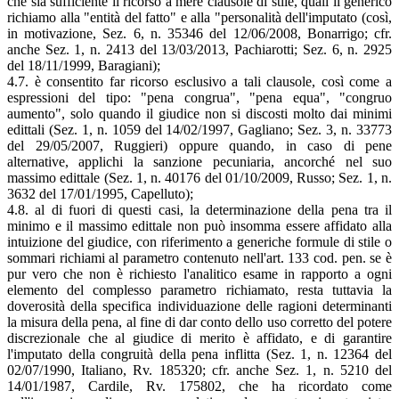
che sia sufficiente il ricorso a mere clausole di stile, quali il generico
richiamo alla "entità del fatto" e alla "personalità dell'imputato (così,
in motivazione, Sez. 6, n. 35346 del 12/06/2008, Bonarrigo; cfr.
anche Sez. 1, n. 2413 del 13/03/2013, Pachiarotti; Sez. 6, n. 2925
del 18/11/1999, Baragiani);
4.7. è consentito far ricorso esclusivo a tali clausole, così come a
espressioni del tipo: "pena congrua", "pena equa", "congruo
aumento", solo quando il giudice non si discosti molto dai minimi
edittali (Sez. 1, n. 1059 del 14/02/1997, Gagliano; Sez. 3, n. 33773
del 29/05/2007, Ruggieri) oppure quando, in caso di pene
alternative, applichi la sanzione pecuniaria, ancorché nel suo
massimo edittale (Sez. 1, n. 40176 del 01/10/2009, Russo; Sez. 1, n.
3632 del 17/01/1995, Capelluto);
4.8. al di fuori di questi casi, la determinazione della pena tra il
minimo e il massimo edittale non può insomma essere affidato alla
intuizione del giudice, con riferimento a generiche formule di stile o
sommari richiami al parametro contenuto nell'art. 133 cod. pen. se è
pur vero che non è richiesto l'analitico esame in rapporto a ogni
elemento del complesso parametro richiamato, resta tuttavia la
doverosità della specifica individuazione delle ragioni determinanti
la misura della pena, al fine di dar conto dello uso corretto del potere
discrezionale che al giudice di merito è affidato, e di garantire
l'imputato della congruità della pena inflitta (Sez. 1, n. 12364 del
02/07/1990, Italiano, Rv. 185320; cfr. anche Sez. 1, n. 5210 del
14/01/1987, Cardile, Rv. 175802, che ha ricordato come