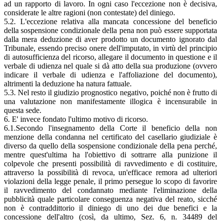
ad un rapporto di lavoro. In ogni caso l'eccezione non è decisiva,
considerate le altre ragioni (non contestate) del diniego.
5.2. L'eccezione relativa alla mancata concessione del beneficio
della sospensione condizionale della pena non può essere supportata
dalla mera deduzione di aver prodotto un documento ignorato dal
Tribunale, essendo preciso onere dell'imputato, in virtù del principio
di autosufficienza del ricorso, allegare il documento in questione e il
verbale di udienza nel quale si dà atto della sua produzione (ovvero
indicare il verbale di udienza e l'affoliazione del documento),
altrimenti la deduzione ha natura fattuale.
5.3. Nel resto il giudizio prognostico negativo, poiché non è frutto di
una valutazione non manifestamente illogica è incensurabile in
questa sede.
6. E' invece fondato l'ultimo motivo di ricorso.
6.1.Secondo l'insegnamento della Corte il beneficio della non
menzione della condanna nel certificato del casellario giudiziale è
diverso da quello della sospensione condizionale della pena perché,
mentre quest'ultima ha l'obiettivo di sottrarre alla punizione il
colpevole che presenti possibilità di ravvedimento e di costituire,
attraverso la possibilità di revoca, un'efficace remora ad ulteriori
violazioni della legge penale, il primo persegue lo scopo di favorire
il ravvedimento del condannato mediante l'eliminazione della
pubblicità quale particolare conseguenza negativa del reato, sicché
non è contraddittorio il diniego di uno dei due benefici e la
concessione dell'altro (così, da ultimo, Sez. 6, n. 34489 del