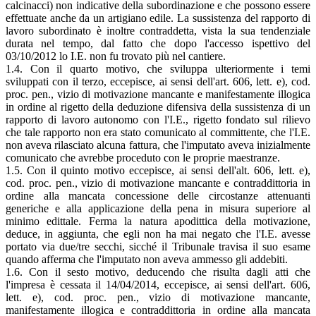
calcinacci) non indicative della subordinazione e che possono essere
effettuate anche da un artigiano edile. La sussistenza del rapporto di
lavoro subordinato è inoltre contraddetta, vista la sua tendenziale
durata nel tempo, dal fatto che dopo l'accesso ispettivo del
03/10/2012 lo I.E. non fu trovato più nel cantiere.
1.4. Con il quarto motivo, che sviluppa ulteriormente i temi
sviluppati con il terzo, eccepisce, ai sensi dell'art. 606, lett. e), cod.
proc. pen., vizio di motivazione mancante e manifestamente illogica
in ordine al rigetto della deduzione difensiva della sussistenza di un
rapporto di lavoro autonomo con l'I.E., rigetto fondato sul rilievo
che tale rapporto non era stato comunicato al committente, che l'I.E.
non aveva rilasciato alcuna fattura, che l'imputato aveva inizialmente
comunicato che avrebbe proceduto con le proprie maestranze.
1.5. Con il quinto motivo eccepisce, ai sensi dell'alt. 606, lett. e),
cod. proc. pen., vizio di motivazione mancante e contraddittoria in
ordine alla mancata concessione delle circostanze attenuanti
generiche e alla applicazione della pena in misura superiore al
minimo edittale. Ferma la natura apodittica della motivazione,
deduce, in aggiunta, che egli non ha mai negato che l'I.E. avesse
portato via due/tre secchi, sicché il Tribunale travisa il suo esame
quando afferma che l'imputato non aveva ammesso gli addebiti.
1.6. Con il sesto motivo, deducendo che risulta dagli atti che
l'impresa è cessata il 14/04/2014, eccepisce, ai sensi dell'art. 606,
lett. e), cod. proc. pen., vizio di motivazione mancante,
manifestamente illogica e contraddittoria in ordine alla mancata