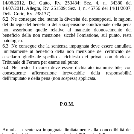
14/06/2012, Del Gatto, Rv. 253484; Sez. 4, n. 34380 del
14/07/2011, Allegra, Rv. 251509; Sez. 1, n. 45756 del 14/11/2007,
Della Corte, Rv. 238137).
6.2. Ne consegue che, stante la diversità dei presupposti, le ragioni
del diniego del beneficio della sospensione condizionale della pena
non assorbono quelle relative al mancato riconoscimento dei
beneficio della non menzione, sicché l'omissione, sul punto, resta
patologica.
6.3. Ne consegue che la sentenza impugnata deve essere annullata
limitatamente al beneficio della non menzione del certificato del
casellario giudiziale spedito a richiesta dei privati con rinvio al
Tribunale di Ferrara per esame sul punto.
6.4. Nel resto il ricorso deve essere dichiarato inammissibile, con
conseguente affermazione irrevocabile della responsabilità
dell'imputato e della pena (non sospesa) applicata.
P.Q.M.
Annulla la sentenza impugnata limitatamente alla concedibilità del