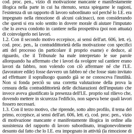
cod. proc. pen., vizio di motivazione mancante e manifestamente
illogica nella parte in cui ha ritenuto, senza spiegarne le ragioni,
l'esistenza di un rapporto di lavoro subordinato sol perché lo I.E. era
impegnato nella rimozione di alcuni calcinacci, non considerando
che questi si era solo sentito in dovere morale di aiutare l'imputato
che lo aveva condotto in cantiere nella prospettiva (poi non attuata)
di coinvolgerlo nei lavori.
1.2. Con il secondo motivo eccepisce, ai sensi dell'art. 606, lett. e),
cod. proc. pen., la contraddittorietà della motivazione con specifici
atti del processo (in particolare il proprio esame) e deduce, al
riguardo, che il Tribunale ha male interpretato le sue parole
allorquando ha affermato che i lavori da svolgere sul cantiere erano
lavori da fabbro, non volendo con ciò affermare né che l'I.E.
(lavoratore edile) fosse davvero un fabbro né che fosse stato invitato
ad effettuare il sopralluogo quando già se ne conosceva l'inutilità.
Non si fonda perciò su una corretta valutazione della prova la
censura della contraddittorietà delle dichiarazioni dell'imputato che
invece aveva giustificato la presenza dell'I.E. proprio sul rilievo che,
dovendo mettere in sicurezza l'edificio, non sapeva bene quali lavori
fossero necessari.
1.3. Con il terzo motivo, che riprende, sotto altro profilo, il tema del
primo, eccepisce, ai sensi dell'art. 606, lett. e), cod. proc. pen., vizio
di motivazione mancante e manifestamente illogica in ordine alla
sussistenza del rapporto di lavoro subordinato, irragionevolmente
desunto dal fatto che lo I.E. era impegnato in attività (la rimozione di