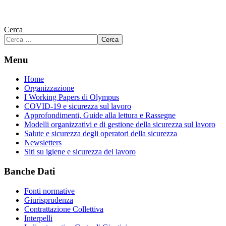
Cerca
Cerca
Menu
Home
Organizzazione
I Working Papers di Olympus
COVID-19 e sicurezza sul lavoro
Approfondimenti, Guide alla lettura e Rassegne
Modelli organizzativi e di gestione della sicurezza sul lavoro
Salute e sicurezza degli operatori della sicurezza
Newsletters
Siti su igiene e sicurezza del lavoro
Banche Dati
Fonti normative
Giurisprudenza
Contrattazione Collettiva
Interpelli