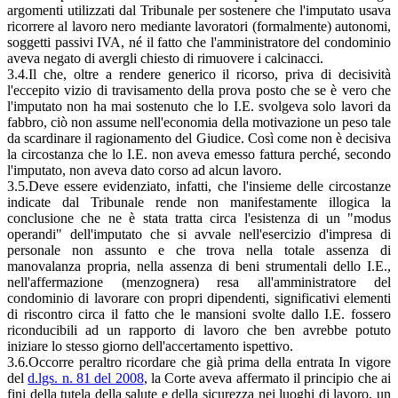
argomenti utilizzati dal Tribunale per sostenere che l'imputato usava
ricorrere al lavoro nero mediante lavoratori (formalmente) autonomi,
soggetti passivi IVA, né il fatto che l'amministratore del condominio
aveva negato di avergli chiesto di rimuovere i calcinacci.
3.4.Il che, oltre a rendere generico il ricorso, priva di decisività
l'eccepito vizio di travisamento della prova posto che se è vero che
l'imputato non ha mai sostenuto che lo I.E. svolgeva solo lavori da
fabbro, ciò non assume nell'economia della motivazione un peso tale
da scardinare il ragionamento del Giudice. Così come non è decisiva
la circostanza che lo I.E. non aveva emesso fattura perché, secondo
l'imputato, non aveva dato corso ad alcun lavoro.
3.5.Deve essere evidenziato, infatti, che l'insieme delle circostanze
indicate dal Tribunale rende non manifestamente illogica la
conclusione che ne è stata tratta circa l'esistenza di un "modus
operandi" dell'imputato che si avvale nell'esercizio d'impresa di
personale non assunto e che trova nella totale assenza di
manovalanza propria, nella assenza di beni strumentali dello I.E.,
nell'affermazione (menzognera) resa all'amministratore del
condominio di lavorare con propri dipendenti, significativi elementi
di riscontro circa il fatto che le mansioni svolte dallo I.E. fossero
riconducibili ad un rapporto di lavoro che ben avrebbe potuto
iniziare lo stesso giorno dell'accertamento ispettivo.
3.6.Occorre peraltro ricordare che già prima della entrata In vigore
del
d.lgs. n. 81 del 2008
, la Corte aveva affermato il principio che ai
fini della tutela della salute e della sicurezza nei luoghi di lavoro, un