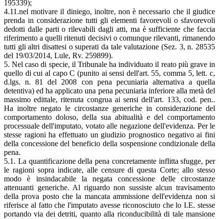
195339);
4.11.nel motivare il diniego, inoltre, non è necessario che il giudice
prenda in considerazione tutti gli elementi favorevoli o sfavorevoli
dedotti dalle parti o rilevabili dagli atti, ma è sufficiente che faccia
riferimento a quelli ritenuti decisivi o comunque rilevanti, rimanendo
tutti gli altri disattesi o superati da tale valutazione (Sez. 3, n. 28535
del 19/03/2014, Lule, Rv. 259899).
5. Nel caso di specie, il Tribunale ha individuato il reato più grave in
quello di cui al capo C (punito ai sensi dell'art. 55, comma 5, lett. c,
d.lgs. n. 81 del 2008 con pena pecuniaria alternativa a quella
detentiva) ed ha applicato una pena pecuniaria inferiore alla metà del
massimo edittale, ritenuta congrua ai sensi dell'art. 133, cod. pen..
Ha inoltre negato le circostanze generiche in considerazione del
comportamento doloso, della sua abitualità e del comportamento
processuale dell'imputato, votato alle negazione dell'evidenza. Per le
stesse ragioni ha effettuato un giudizio prognostico negativo ai fini
della concessione del beneficio della sospensione condizionale della
pena.
5.1. La quantificazione della pena concretamente inflitta sfugge, per
le ragioni sopra indicate, alle censure di questa Corte; allo stesso
modo è insindacabile la negata concessione delle circostanze
attenuanti generiche. Al riguardo non sussiste alcun travisamento
della prova posto che la mancata ammissione dell'evidenza non si
riferisce al fatto che l'imputato avesse riconosciuto che lo I.E. stesse
portando via dei detriti, quanto alla riconducibilità di tale mansione