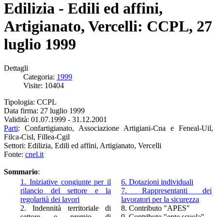
Edilizia - Edili ed affini,
Artigianato, Vercelli: CCPL, 27
luglio 1999
Dettagli
Categoria:
1999
Visite: 10404
Tipologia: CCPL
Data firma: 27 luglio 1999
Validità: 01.07.1999 - 31.12.2001
Parti
: Confartigianato, Associazione Artigiani-Cna e Feneal-Uil,
Filca-Cisl, Fillea-Cgil
Settori: Edilizia, Edili ed affini, Artigianato, Vercelli
Fonte:
cnel.it
Sommario
:
1. Iniziative congiunte per il
6. Dotazioni individuali
rilancio del settore e la
7. Rappresentanti dei
regolarità dei lavori
lavoratori per la sicurezza
2. Indennità territoriale di
8. Contributo "APES"
settore e premio di
9. Contributo "ente scuola"