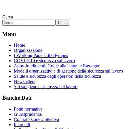
Cerca
Cerca
Menu
Home
Organizzazione
I Working Papers di Olympus
COVID-19 e sicurezza sul lavoro
Approfondimenti, Guide alla lettura e Rassegne
Modelli organizzativi e di gestione della sicurezza sul lavoro
Salute e sicurezza degli operatori della sicurezza
Newsletters
Siti su igiene e sicurezza del lavoro
Banche Dati
Fonti normative
Giurisprudenza
Contrattazione Collettiva
Interpelli