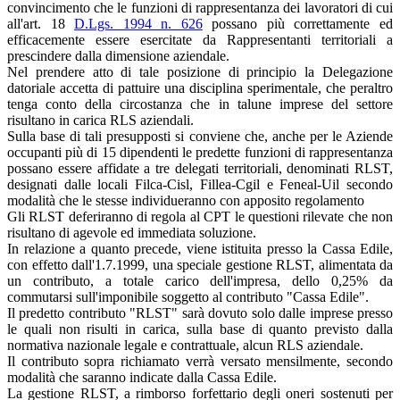
convincimento che le funzioni di rappresentanza dei lavoratori di cui
all'art. 18
D.Lgs. 1994 n. 626
possano più correttamente ed
efficacemente essere esercitate da Rappresentanti territoriali a
prescindere dalla dimensione aziendale.
Nel prendere atto di tale posizione di principio la Delegazione
datoriale accetta di pattuire una disciplina sperimentale, che peraltro
tenga conto della circostanza che in talune imprese del settore
risultano in carica RLS aziendali.
Sulla base di tali presupposti si conviene che, anche per le Aziende
occupanti più di 15 dipendenti le predette funzioni di rappresentanza
possano essere affidate a tre delegati territoriali, denominati RLST,
designati dalle locali Filca-Cisl, Fillea-Cgil e Feneal-Uil secondo
modalità che le stesse individueranno con apposito regolamento
Gli RLST deferiranno di regola al CPT le questioni rilevate che non
risultano di agevole ed immediata soluzione.
In relazione a quanto precede, viene istituita presso la Cassa Edile,
con effetto dall'1.7.1999, una speciale gestione RLST, alimentata da
un contributo, a totale carico dell'impresa, dello 0,25% da
commutarsi sull'imponibile soggetto al contributo "Cassa Edile".
Il predetto contributo "RLST" sarà dovuto solo dalle imprese presso
le quali non risulti in carica, sulla base di quanto previsto dalla
normativa nazionale legale e contrattuale, alcun RLS aziendale.
Il contributo sopra richiamato verrà versato mensilmente, secondo
modalità che saranno indicate dalla Cassa Edile.
La gestione RLST, a rimborso forfettario degli oneri sostenuti per