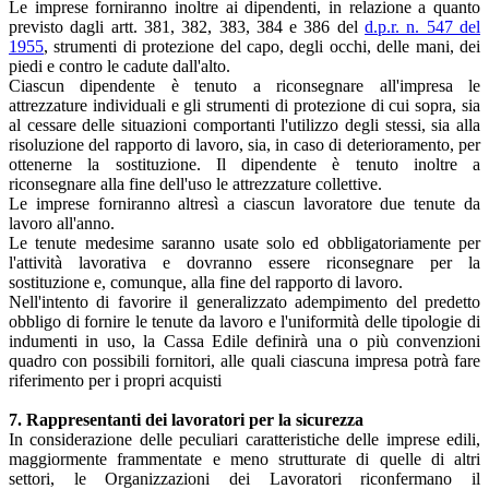
Le imprese forniranno inoltre ai dipendenti, in relazione a quanto
previsto dagli artt. 381, 382, 383, 384 e 386 del
d.p.r. n. 547 del
1955
, strumenti di protezione del capo, degli occhi, delle mani, dei
piedi e contro le cadute dall'alto.
Ciascun dipendente è tenuto a riconsegnare all'impresa le
attrezzature individuali e gli strumenti di protezione di cui sopra, sia
al cessare delle situazioni comportanti l'utilizzo degli stessi, sia alla
risoluzione del rapporto di lavoro, sia, in caso di deterioramento, per
ottenerne la sostituzione. Il dipendente è tenuto inoltre a
riconsegnare alla fine dell'uso le attrezzature collettive.
Le imprese forniranno altresì a ciascun lavoratore due tenute da
lavoro all'anno.
Le tenute medesime saranno usate solo ed obbligatoriamente per
l'attività lavorativa e dovranno essere riconsegnare per la
sostituzione e, comunque, alla fine del rapporto di lavoro.
Nell'intento di favorire il generalizzato adempimento del predetto
obbligo di fornire le tenute da lavoro e l'uniformità delle tipologie di
indumenti in uso, la Cassa Edile definirà una o più convenzioni
quadro con possibili fornitori, alle quali ciascuna impresa potrà fare
riferimento per i propri acquisti
7. Rappresentanti dei lavoratori per la sicurezza
In considerazione delle peculiari caratteristiche delle imprese edili,
maggiormente frammentate e meno strutturate di quelle di altri
settori, le Organizzazioni dei Lavoratori riconfermano il