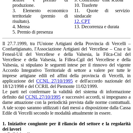
produzione.
10. Trasferte
3. Elemento economico
11. Quote di servizio
territoriale (premio di
sindacale
risultato).
12. CPT
4. Mensa
13. Decorrenza e durata
5. Premio di presenza
Il 27.7.1999, tra l'Unione Artigiani della Provincia di Vercelli –
Confartigianato, l'Associazione Artigiani del Vercellese – Cna e la
Feneal-Uil del Vercellese e della Valsesia, la Filca-Cisl del
Vercellese e della Valsesia, la Fillea-Cgil del Vercellese e della
Valsesia, si stipulano le seguenti intese per il rinnovo del vigente
Accordo Integrativo Territoriale di settore a valere per tutte le
imprese artigiane edili ed affini della provincia di Vercelli, in
applicazione del
CCNL 27/10/1995
e dell'accordo nazionale del
18/12/1998 e del CCRIL del Piemonte 11/02/1999.
Le parti nel confermare la validità del sistema di informazione
definito dal
CCNL 27/10/1995
e successivi accordi, si impegnano a
darne attuazione con la periodicità prevista dalle norme contrattuali.
A tale scopo saranno utilizzati i dati messi a disposizione dalla Cassa
Edile di Vercelli secondo le modalità attualmente in essere.
1. Iniziative congiunte per il rilancio del settore e la regolarità
dei lavori