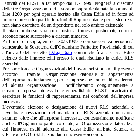
l'attività del RLST, a far tempo dall'1.7.1999, erogherà a ciascuna
delle tre Organizzazioni dei lavoratori sopra richiamate la somma di
Lire 1200 per ogni operaio iscritto alla Cassa Edile ed in forza ad
imprese presso le quali le funzioni di Rappresentante per la sicurezza
non siano esercitate da un dipendente nel solo ambito aziendale.
Il citato rimborso sarà corrisposto a trimestri posticipati, entro il
secondo mese successivo a ciascun trimestre.
Ai fini di cui sopra, entro il 30.9.1999 e con successiva periodicità
semestrale, la Segreteria dell'Organismo Paritetico Provinciale di cui
all'art. 20 del predetto
D.Lgs. 626
comunicherà alla Cassa Edile
l'elenco delle imprese edili presso le quali risultano in carica RLS
aziendali.
Per parte loro, le Organizzazioni dei Lavoratori stipulanti il presente
accordo - tramite l'Organizzazione datoriale di appartenenza
dell'impresa, o direttamente, per le imprese che non risultino aderenti
ad alcuna organizzazione - notificheranno congiuntamente a
ciascuna impresa interessata le generalità del RLST incaricato di
esercitare le funzioni di rappresentanza nei confronti dell'impresa
medesima.
L'eventuale elezione o designazione di nuovi RLS aziendali e
l'eventuale cessazione del mandato di RLS aziendali in carica
saranno, oltre che all'impresa interessata, contestualmente notificate
anche all'Organismo paritetico citato, all'Organizzazione datoriale a
cui l'impresa risulti aderente alla Cassa Edile, all'Ente Scuola, al
CPT e alle OO.SS.LL. stipulanti il presente accordo.