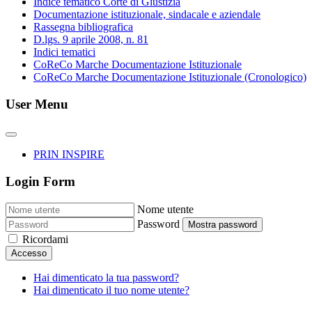
Indice tematico Corte di Giustizia
Documentazione istituzionale, sindacale e aziendale
Rassegna bibliografica
D.lgs. 9 aprile 2008, n. 81
Indici tematici
CoReCo Marche Documentazione Istituzionale
CoReCo Marche Documentazione Istituzionale (Cronologico)
User Menu
PRIN INSPIRE
Login Form
Nome utente
Password
Mostra password
Ricordami
Accesso
Hai dimenticato la tua password?
Hai dimenticato il tuo nome utente?