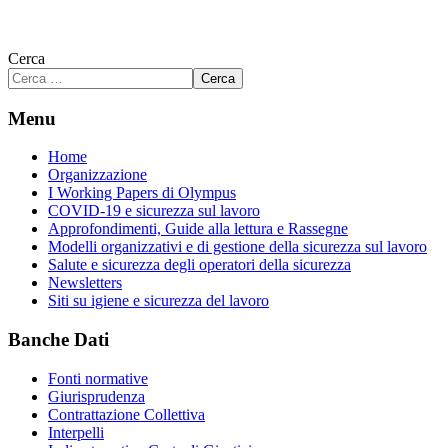
Cerca
Cerca
Menu
Home
Organizzazione
I Working Papers di Olympus
COVID-19 e sicurezza sul lavoro
Approfondimenti, Guide alla lettura e Rassegne
Modelli organizzativi e di gestione della sicurezza sul lavoro
Salute e sicurezza degli operatori della sicurezza
Newsletters
Siti su igiene e sicurezza del lavoro
Banche Dati
Fonti normative
Giurisprudenza
Contrattazione Collettiva
Interpelli