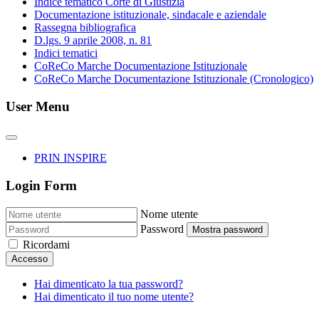
Indice tematico Corte di Giustizia
Documentazione istituzionale, sindacale e aziendale
Rassegna bibliografica
D.lgs. 9 aprile 2008, n. 81
Indici tematici
CoReCo Marche Documentazione Istituzionale
CoReCo Marche Documentazione Istituzionale (Cronologico)
User Menu
PRIN INSPIRE
Login Form
Nome utente
Password
Mostra password
Ricordami
Accesso
Hai dimenticato la tua password?
Hai dimenticato il tuo nome utente?