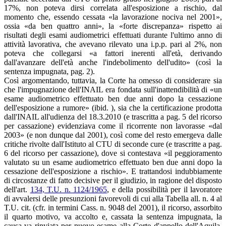
17%, non poteva dirsi correlata all'esposizione a rischio, dal
momento che, essendo cessata «la lavorazione nociva nel 2001»,
ossia «da ben quattro anni», la «forte discrepanza» rispetto ai
risultati degli esami audiometrici effettuati durante l'ultimo anno di
attività lavorativa, che avevano rilevato una i.p.p. pari al 2%, non
poteva che collegarsi «a fattori inerenti all'età, derivando
dall'avanzare dell'età anche l'indebolimento dell'udito» (così la
sentenza impugnata, pag. 2).
Così argomentando, tuttavia, la Corte ha omesso di considerare sia
che l'impugnazione dell'INAIL era fondata sull'inattendibilità di «un
esame audiometrico effettuato ben due anni dopo la cessazione
dell'esposizione a rumore» (ibid. ), sia che la certificazione prodotta
dall'INAIL all'udienza del 18.3.2010 (e trascritta a pag. 5 del ricorso
per cassazione) evidenziava come il ricorrente non lavorasse «dal
2003» (e non dunque dal 2001), così come del resto emergeva dalle
critiche rivolte dall'Istituto al CTU di seconde cure (e trascritte a pag.
6 del ricorso per cassazione), dove si contestava «il peggioramento
valutato su un esame audiometrico effettuato ben due anni dopo la
cessazione dell'esposizione a rischio». E trattandosi indubbiamente
di circostanze di fatto decisive per il giudizio, in ragione del disposto
dell'art.
134, T.U. n. 1124/1965
, e della possibilità per il lavoratore
di avvalersi delle presunzioni favorevoli di cui alla Tabella all. n. 4 al
T.U. cit. (cfr. in termini Cass. n. 9048 del 2001), il ricorso, assorbito
il quarto motivo, va accolto e, cassata la sentenza impugnata, la
causa va rinviata per nuovo esame alla Corte d'appello dell'Aquila,