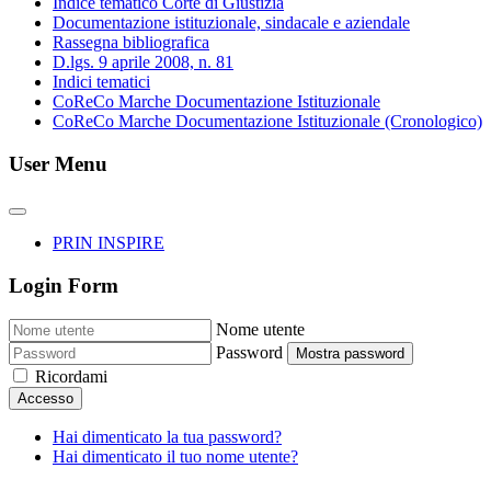
Indice tematico Corte di Giustizia
Documentazione istituzionale, sindacale e aziendale
Rassegna bibliografica
D.lgs. 9 aprile 2008, n. 81
Indici tematici
CoReCo Marche Documentazione Istituzionale
CoReCo Marche Documentazione Istituzionale (Cronologico)
User Menu
PRIN INSPIRE
Login Form
Nome utente
Password
Mostra password
Ricordami
Accesso
Hai dimenticato la tua password?
Hai dimenticato il tuo nome utente?