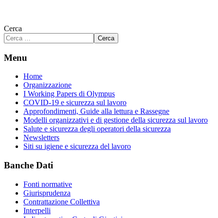
Cerca
Cerca
Menu
Home
Organizzazione
I Working Papers di Olympus
COVID-19 e sicurezza sul lavoro
Approfondimenti, Guide alla lettura e Rassegne
Modelli organizzativi e di gestione della sicurezza sul lavoro
Salute e sicurezza degli operatori della sicurezza
Newsletters
Siti su igiene e sicurezza del lavoro
Banche Dati
Fonti normative
Giurisprudenza
Contrattazione Collettiva
Interpelli