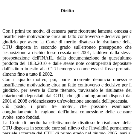
Diritto
Con i primi tre motivi di censura parte ricorrente lamenta omessa e
insufficiente motivazione circa un fatto controverso e decisivo per il
giudizio per avere la Corte di merito disatteso le risultanze della
CTU disposta in secondo grado sull'erroneo presupposto che
l'esposizione a rischio fosse cessata nel 2001, laddove dalla stessa
prospettazione dell'INAIL, dalla documentazione da quest'ultimo
prodotta del 18.3.2010 e dalle stesse note controperitali depositate
dall'Istituto in esito alla CTU emergeva come essa si fosse protratta
almeno fino a tutto il 2002.
Con il quarto motivo, poi, parte ricorrente denuncia omessa e
insufficiente motivazione circa un fatto controverso e decisivo per il
giudizio, per avere la Corte ritenuto, travisando le risultanze dei
chiarimenti depositati dal CTU, che gli audiogrammi disposti dal
2001 al 2008 evidenziassero un'evoluzione anomala dell'ipoacusia.
Ciò posto, i primi tre motivi, che possono esaminarsi
congiuntamente in ragione dell'intima connessione delle censure
svolte, sono fondati.
La Corte di merito ha effettivamente disatteso le risultanze della
CTU disposta in seconde cure sul rilievo che l'invalidità permanente
parziale accertata dal CTU di primo grado nel giugno 2005, pari al