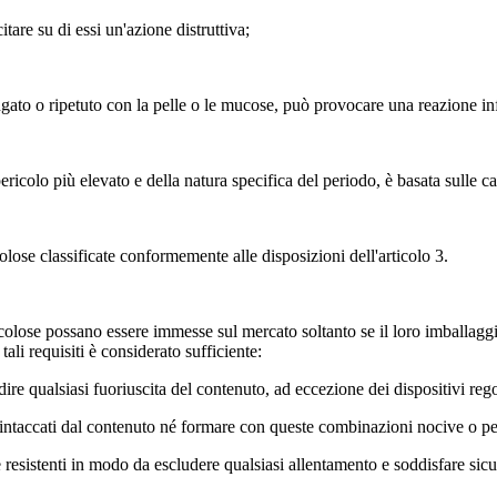
itare su di essi un'azione distruttiva;
ungato o ripetuto con la pelle o le mucose, può provocare una reazione i
ricolo più elevato e della natura specifica del periodo, è basata sulle cat
colose classificate conformemente alle disposizioni dell'articolo 3.
olose possano essere immesse sul mercato soltanto se il loro imballaggio
ali requisiti è considerato sufficiente:
re qualsiasi fuoriuscita del contenuto, ad eccezione dei dispositivi reg
re intaccati dal contenuto né formare con queste combinazioni nocive o pe
e e resistenti in modo da escludere qualsiasi allentamento e soddisfare s