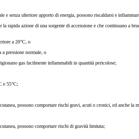
male e senza ulteriore apporto di energia, possono riscaldarsi e infiammars
per la rapida azione di una sorgente di accensione e che continuano a br
nferiore a 20°C, o
ia a pressione normale, o
sprigionano gas facilmente infiammabili in quantità pericolose;
1°C e 55°C;
e cutanea, possono comportare rischi gravi, acuti o cronici, ed anche la m
 cutanea, possono comportare rischi di gravità limitata;