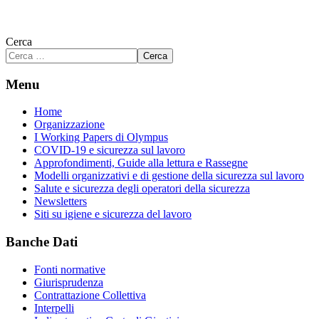
Cerca
Cerca
Menu
Home
Organizzazione
I Working Papers di Olympus
COVID-19 e sicurezza sul lavoro
Approfondimenti, Guide alla lettura e Rassegne
Modelli organizzativi e di gestione della sicurezza sul lavoro
Salute e sicurezza degli operatori della sicurezza
Newsletters
Siti su igiene e sicurezza del lavoro
Banche Dati
Fonti normative
Giurisprudenza
Contrattazione Collettiva
Interpelli