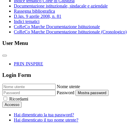
Indice tematico Corte di Giustizia
Documentazione istituzionale, sindacale e aziendale
Rassegna bibliografica
D.lgs. 9 aprile 2008, n. 81
Indici tematici
CoReCo Marche Documentazione Istituzionale
CoReCo Marche Documentazione Istituzionale (Cronologico)
User Menu
PRIN INSPIRE
Login Form
Nome utente
Password
Mostra password
Ricordami
Accesso
Hai dimenticato la tua password?
Hai dimenticato il tuo nome utente?