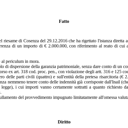
Fatto
el riesame di Cosenza del 29.12.2016 che ha rigettato l'istanza diretta 
correnza di un importo di € 2.000.000, con riferimento al reato di cui 
ne al periculum in mora.
o di dispersione della garanzia patrimoniale, senza dare conto di un comp
rso ex art. 318 cod. proc. pen., con violazione degli artt. 316 e 125 co
elle parti civili (quattro) e sull'entità della pretesa risarcitoria (€
nza nemmeno tenere conto delle indennità già corrisposte dall'Inail (c
a legge), i cui importi vanno certamente sottratti a quanto richiesto d
.
nnullamento del provvedimento impugnato limitatamente all'omessa valutaz
Diritto