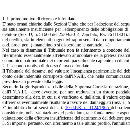
1. Il primo motivo di ricorso è infondato.
E' stato ormai chiarito dalle Sezioni Unite che per l'adozione del sequ
sia attualmente insufficiente per l'adempimento delle obbligazioni d
debitore (Sez. U, n. 51660 del 25/09/2014, Zambito, Rv. 26111801). Nel
del credito, sia in elementi soggettivi rappresentati dal comportame
cod. proc. pen. («manchino o si disperdano le garanzie...»).
Nel caso in disamina il Tribunale non fa riferimento a condotte del 
riferimento essenzialmente all'elevato ammontare della pretesa risarci
economico patrimoniale dei ricorrenti parzialmente capiente ma di cui 
2. Il secondo motivo di ricorso è invece fondato.
Il Tribunale del riesame, nel valutare l'incapienza patrimoniale del de
conto delle indennità corrisposte dall'INAIL, che nella comunicazion
previdenziali previste dalla legge.
Secondo la giurisprudenza civile della Suprema Corte la detrazione, i
dall'I.N.A.I.L., deve avvenire, per non tradursi in un ristoro parzia
determinato alla data in cui si è verificato e, dall'altra, il valore cap
differenza eventualmente risultante a favore dei danneggiati (Sez. L,
E' indubbio che ai sensi dell'art.
10 d.P.R. n. 1124/1965
debba tene
considerato, nella valutazione del periculum, tale fondamentale aspett
valutazione della effettiva insufficienza del patrimonio del debitore p
3. Si impone, pertanto, con riferimento a tale ultimo profilo, l'annu