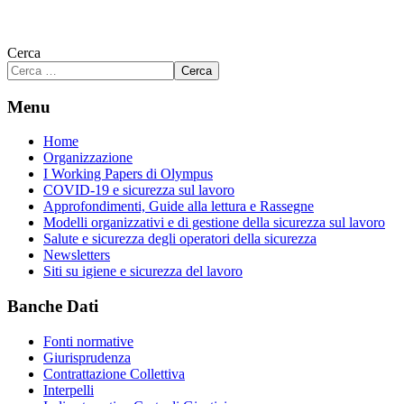
Cerca
Cerca
Menu
Home
Organizzazione
I Working Papers di Olympus
COVID-19 e sicurezza sul lavoro
Approfondimenti, Guide alla lettura e Rassegne
Modelli organizzativi e di gestione della sicurezza sul lavoro
Salute e sicurezza degli operatori della sicurezza
Newsletters
Siti su igiene e sicurezza del lavoro
Banche Dati
Fonti normative
Giurisprudenza
Contrattazione Collettiva
Interpelli