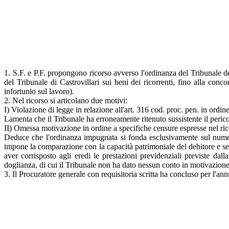
1. S.F. e P.F. propongono ricorso avverso l'ordinanza del Tribunale d
del Tribunale di Castrovillari sui beni dei ricorrenti, fino alla con
infortunio sul lavoro).
2. Nel ricorso si articolano due motivi:
I) Violazione di legge in relazione all'art. 316 cod. proc. pen. in ordi
Lamenta che il Tribunale ha erroneamente ritenuto sussistente il pericol
II) Omessa motivazione in ordine a specifiche censure espresse nel rico
Deduce che l'ordinanza impugnata si fonda esclusivamente sul numero d
impone la comparazione con la capacità patrimoniale del debitore e se
aver corrisposto agli eredi le prestazioni previdenziali previste dall
doglianza, di cui il Tribunale non ha dato nessun conto in motivazione
3. Il Procuratore generale con requisitoria scritta ha concluso per l'a