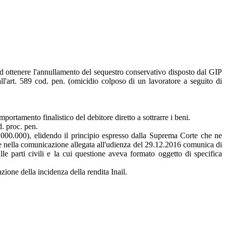
ad ottenere l'annullamento del sequestro conservativo disposto dal GIP
all'art. 589 cod. pen. (omicidio colposo di un lavoratore a seguito di
ortamento finalistico del debitore diretto a sottrarre i beni.
d. proc. pen.
 2.000.000), elidendo il principio espresso dalla Suprema Corte che ne
he nella comunicazione allegata all'udienza del 29.12.2016 comunica di
alle parti civili e la cui questione aveva formato oggetto di specifica
ione della incidenza della rendita Inail.