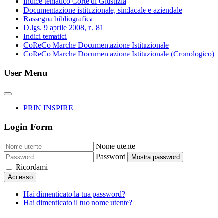
Indice tematico Corte di Giustizia
Documentazione istituzionale, sindacale e aziendale
Rassegna bibliografica
D.lgs. 9 aprile 2008, n. 81
Indici tematici
CoReCo Marche Documentazione Istituzionale
CoReCo Marche Documentazione Istituzionale (Cronologico)
User Menu
PRIN INSPIRE
Login Form
Nome utente
Password
Mostra password
Ricordami
Accesso
Hai dimenticato la tua password?
Hai dimenticato il tuo nome utente?