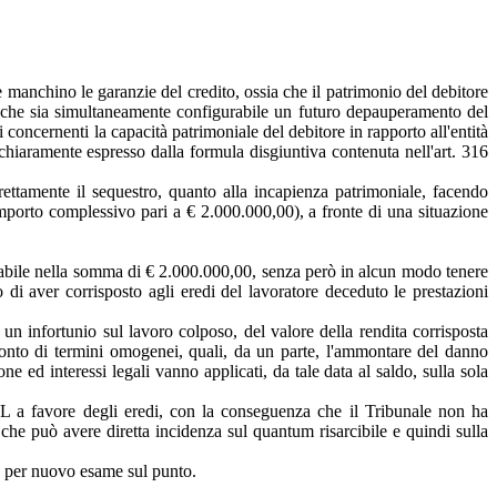
e manchino le garanzie del credito, ossia che il patrimonio del debitore
ce che sia simultaneamente configurabile un futuro depauperamento del
oncernenti la capacità patrimoniale del debitore in rapporto all'entità
hiaramente espresso dalla formula disgiuntiva contenuta nell'art. 316
rettamente il sequestro, quanto alla incapienza patrimoniale, facendo
 importo complessivo pari a € 2.000.000,00), a fronte di una situazione
rminabile nella somma di € 2.000.000,00, senza però in alcun modo tenere
di aver corrisposto agli eredi del lavoratore deceduto le prestazioni
un infortunio sul lavoro colposo, del valore della rendita corrisposta
nfronto di termini omogenei, quali, da un parte, l'ammontare del danno
one ed interessi legali vanno applicati, da tale data al saldo, sulla sola
AIL a favore degli eredi, con la conseguenza che il Tribunale non ha
 che può avere diretta incidenza sul quantum risarcibile e quindi sulla
a per nuovo esame sul punto.