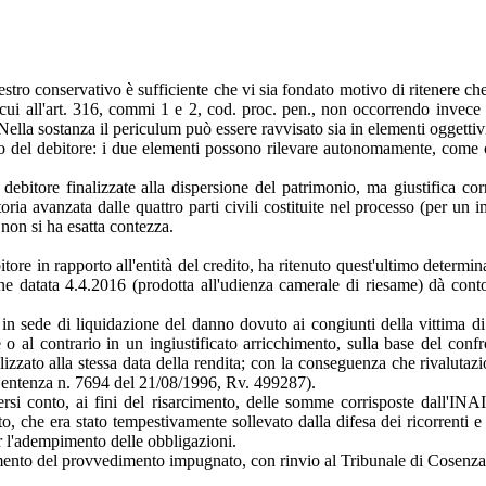
estro conservativo è sufficiente che vi sia fondato motivo di ritenere ch
i cui all'art. 316, commi 1 e 2, cod. proc. pen., non occorrendo inve
la sostanza il periculum può essere ravvisato sia in elementi oggettivi c
nto del debitore: i due elementi possono rilevare autonomamente, come c
debitore finalizzate alla dispersione del patrimonio, ma giustifica cor
toria avanzata dalle quattro parti civili costituite nel processo (per un
non si ha esatta contezza.
bitore in rapporto all'entità del credito, ha ritenuto quest'ultimo dete
e datata 4.4.2016 (prodotta all'udienza camerale di riesame) dà conto 
n sede di liquidazione del danno dovuto ai congiunti della vittima di 
le o al contrario in un ingiustificato arricchimento, sulla base del co
italizzato alla stessa data della rendita; con la conseguenza che rivalutazi
 Sentenza n. 7694 del 21/08/1996, Rv. 499287).
rsi conto, ai fini del risarcimento, delle somme corrisposte dall'IN
o, che era stato tempestivamente sollevato dalla difesa dei ricorrenti e
er l'adempimento delle obbligazioni.
llamento del provvedimento impugnato, con rinvio al Tribunale di Cosenz