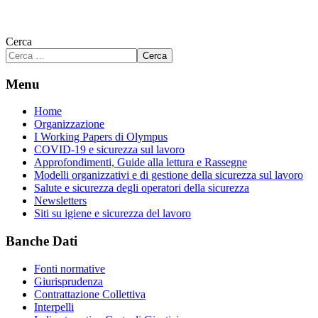
Cerca
Cerca
Menu
Home
Organizzazione
I Working Papers di Olympus
COVID-19 e sicurezza sul lavoro
Approfondimenti, Guide alla lettura e Rassegne
Modelli organizzativi e di gestione della sicurezza sul lavoro
Salute e sicurezza degli operatori della sicurezza
Newsletters
Siti su igiene e sicurezza del lavoro
Banche Dati
Fonti normative
Giurisprudenza
Contrattazione Collettiva
Interpelli