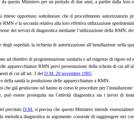
a questo Ministero per un periodo di due anni, a partire dalla loro en
si ritiene opportuno sottolineare che il procedimento autorizzatorio p
re RMN e la seconda relativa alla loro effettiva utilizzazione sperimental
one dei servizi di diagnostica mediante l’utilizzazione della RMN, dovra
 degli ospedali, la richiesta di autorizzazione all’installazione nella qu
azione ad obiettivi di programmazione sanitaria e ad esigenze di rigore ed e
 delle apparecchiature RMN previ presentazione della scheda di cui all’all
nti di cui all’art. 3 del
D.M. 29 novembre 1985
.
tro della sanità la produzione delle apparecchiature a RMN.
ioni che già gestiscono od hanno in corso le procedure per l’installazio
, può essere proseguita sia l’attività diagnostica sia i lavori di ins
del precitato
D.M.
si precisa che questo Ministero intende essenzialmen
, la metodica diagnostica in argomento consente di raggiungere nei confro