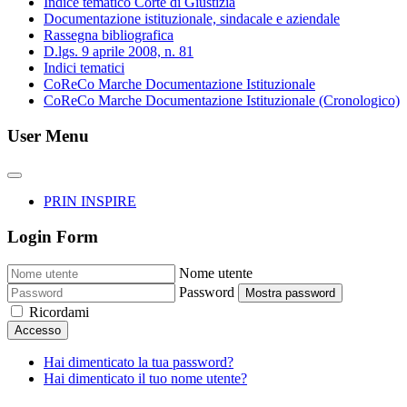
Indice tematico Corte di Giustizia
Documentazione istituzionale, sindacale e aziendale
Rassegna bibliografica
D.lgs. 9 aprile 2008, n. 81
Indici tematici
CoReCo Marche Documentazione Istituzionale
CoReCo Marche Documentazione Istituzionale (Cronologico)
User Menu
PRIN INSPIRE
Login Form
Nome utente
Password
Mostra password
Ricordami
Accesso
Hai dimenticato la tua password?
Hai dimenticato il tuo nome utente?