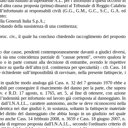
to dall'lstituito al dipendente A.L. per l’infortunio a questi occorso in
- ed altra causa proposta (prima) dinanzi al Tribunale di Reggio Calabria
ll’infortunato ai responsabili civili (G.G., G.M., G.C., S.C., G.A. ed
imento;
la Generali Italia S.p.A.;
dubitando della sussistenza di una continenza;
d. proc. civ., il quale ha concluso chiedendo raccoglimento del proposto
ndo due cause, pendenti contemporaneamente davanti a giudici diversi,
vi sia una coincidenza parziale di "causae petenti", ovvero qualora le
tto o in parte comuni alla decisione di entrambe, avendo le rispettive
e su quella dell’altra (cd. continenza per specularità) - cfr. Cass. 14
chiedente sull’impossibilità di ravvisare, nella presente fattispecie, i
cenda in qualche modo analoga già Cass. n. 32 del 7 gennaio 1970 ebbe a
abili per conseguire il risarcimento del danno per la parte, che supera
iv. e R.D. 17 agosto, n. 1765, art. 5, al fine di ottenere, con azione
l’indennità per infortunio sul lavoro già corrisposta al danneggiato. In
a dall’I.N.A.I.L., carattere autonomo, anche se deve riconoscersi nella
entica nei due giudizi è, in sostanza, soltanto la fattispecie materiale
 del diritto del danneggiato che abbia luogo in un giudizio nel quale
edano anche Cass. 14 febbraio 2008, n. 3659 e Cass. 18 giugno 2007, n.
 di regresso proposta dall'I.N.A.I.L., secondo l'ordinario criterio di