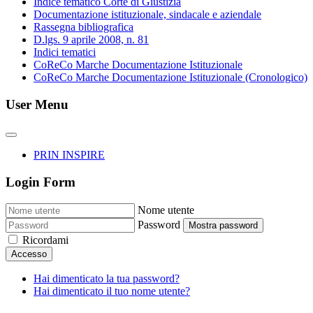
Indice tematico Corte di Giustizia
Documentazione istituzionale, sindacale e aziendale
Rassegna bibliografica
D.lgs. 9 aprile 2008, n. 81
Indici tematici
CoReCo Marche Documentazione Istituzionale
CoReCo Marche Documentazione Istituzionale (Cronologico)
User Menu
PRIN INSPIRE
Login Form
Nome utente
Password
Mostra password
Ricordami
Accesso
Hai dimenticato la tua password?
Hai dimenticato il tuo nome utente?