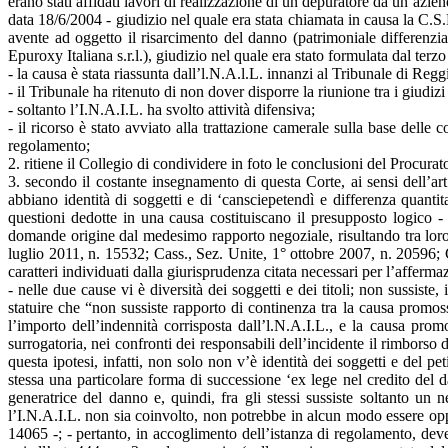
erano stati affidati lavori di realizzazione di un depuratore da un’azie
data 18/6/2004 - giudizio nel quale era stata chiamata in causa la C.S.P
avente ad oggetto il risarcimento del danno (patrimoniale differenzia
Epuroxy Italiana s.r.l.), giudizio nel quale era stato formulata dal ter
- la causa è stata riassunta dall’l.N.A.l.L. innanzi al Tribunale di Re
- il Tribunale ha ritenuto di non dover disporre la riunione tra i giudiz
- soltanto l’I.N.A.I.L. ha svolto attività difensiva;
- il ricorso è stato avviato alla trattazione camerale sulla base delle
regolamento;
2. ritiene il Collegio di condividere in foto le conclusioni del Procura
3. secondo il costante insegnamento di questa Corte, ai sensi dell’a
abbiano identità di soggetti e di ‘cansciepetendì e differenza quanti
questioni dedotte in una causa costituiscano il presupposto logico - 
domande origine dal medesimo rapporto negoziale, risultando tra loro i
luglio 2011, n. 15532; Cass., Sez. Unite, 1° ottobre 2007, n. 20596; Ca
caratteri individuati dalla giurisprudenza citata necessari per l’afferma
- nelle due cause vi è diversità dei soggetti e dei titoli; non sussis
statuire che “non sussiste rapporto di continenza tra la causa promoss
l’importo dell’indennità corrisposta dall’l.N.A.I.L., e la causa prom
surrogatoria, nei confronti dei responsabili dell’incidente il rimborso
questa ipotesi, infatti, non solo non v’è identità dei soggetti e del 
stessa una particolare forma di successione ‘ex lege nel credito del da
generatrice del danno e, quindi, fra gli stessi sussiste soltanto un
l’I.N.A.I.L. non sia coinvolto, non potrebbe in alcun modo essere opp
14065 -; - pertanto, in accoglimento dell’istanza di regolamento, dev