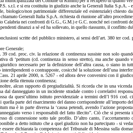
nda municipalizzata del Comune di Rimini) per il recupero di quanto versa
.S. s.r.l. e si era costituita in giudizio anche la Generali Italia S.p.A. 
le, biologico/non patrimoniale differenziale ed esistenziale) chiesto da
zo chiamato Generali Italia S.p.A. richiesta di riunione all’altro proced
ggio Calabria nei confronti di G.G., G.M.) e G.C. nonché nei confronti del
i pendenti dinanzi a sé ed ha sollevato, in quello riassunto, il conflitto 
 conclusioni scritte del pubblico ministero, ai sensi dell’art. 380 ter co
tore Generale;
rt. 39 cod. proc. civ. la relazione di continenza sussiste non solo qua
tativa di ‘petitum (cd. continenza in senso stretto), ma anche quando 
giuridico necessario per la definizione dell’altra causa, o siano in tu
nterdipendenti o contrapposte, cosicché la soluzione dell’una interferisc
ss. 21 aprile 2000, n. 5267 - ed allora deve convenirsi con il giudice ri
zione della ritenuta continenza;
te, inoltre, alcun rapporto di pregiudizialità. Si ricorda che in una vi
a dal danneggiato in un incidente stradale contro i correlativi respons
ossa da quest’ultimo istituto previdenziale a termini dell’l 916 cod. c
 di quella parte del risarcimento del danno corrispondente all’importo del
petitum ma è in parte diversa la ‘causa petendi, avendo l’azione propost
nneggiato verso i responsabili del fatto illecito”. Ciò che si presenta id
 nesso di connessione sotto tale profilo. D’altro canto, l’accertamento
onibile a detto istituto che a quel giudizio non ha partecipato - si v
e essere dichiarata la competenza del Tribunale di Messina sulla domanda