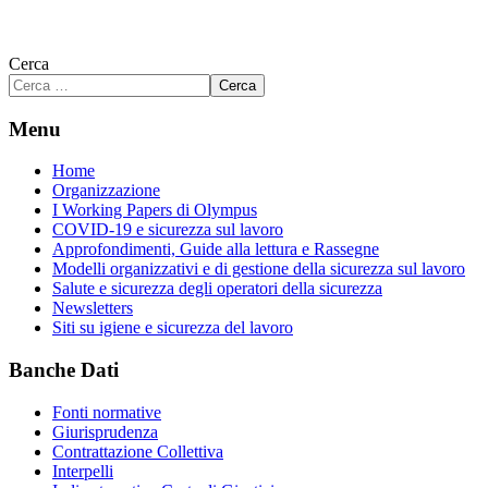
Cerca
Cerca
Menu
Home
Organizzazione
I Working Papers di Olympus
COVID-19 e sicurezza sul lavoro
Approfondimenti, Guide alla lettura e Rassegne
Modelli organizzativi e di gestione della sicurezza sul lavoro
Salute e sicurezza degli operatori della sicurezza
Newsletters
Siti su igiene e sicurezza del lavoro
Banche Dati
Fonti normative
Giurisprudenza
Contrattazione Collettiva
Interpelli