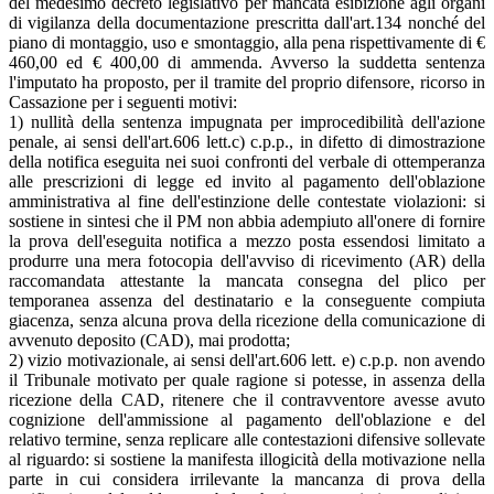
del medesimo decreto legislativo per mancata esibizione agli organi
di vigilanza della documentazione prescritta dall'art.134 nonché del
piano di montaggio, uso e smontaggio, alla pena rispettivamente di €
460,00 ed € 400,00 di ammenda. Avverso la suddetta sentenza
l'imputato ha proposto, per il tramite del proprio difensore, ricorso in
Cassazione per i seguenti motivi:
1) nullità della sentenza impugnata per improcedibilità dell'azione
penale, ai sensi dell'art.606 lett.c) c.p.p., in difetto di dimostrazione
della notifica eseguita nei suoi confronti del verbale di ottemperanza
alle prescrizioni di legge ed invito al pagamento dell'oblazione
amministrativa al fine dell'estinzione delle contestate violazioni: si
sostiene in sintesi che il PM non abbia adempiuto all'onere di fornire
la prova dell'eseguita notifica a mezzo posta essendosi limitato a
produrre una mera fotocopia dell'avviso di ricevimento (AR) della
raccomandata attestante la mancata consegna del plico per
temporanea assenza del destinatario e la conseguente compiuta
giacenza, senza alcuna prova della ricezione della comunicazione di
avvenuto deposito (CAD), mai prodotta;
2) vizio motivazionale, ai sensi dell'art.606 lett. e) c.p.p. non avendo
il Tribunale motivato per quale ragione si potesse, in assenza della
ricezione della CAD, ritenere che il contravventore avesse avuto
cognizione dell'ammissione al pagamento dell'oblazione e del
relativo termine, senza replicare alle contestazioni difensive sollevate
al riguardo: si sostiene la manifesta illogicità della motivazione nella
parte in cui considera irrilevante la mancanza di prova della