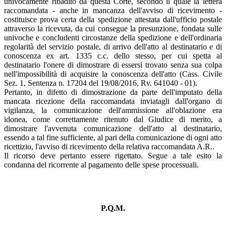
univocamente ribadito da questa Corte, secondo il quale la lettera
raccomandata - anche in mancanza dell'avviso di ricevimento -
costituisce prova certa della spedizione attestata dall'ufficio postale
attraverso la ricevuta, da cui consegue la presunzione, fondata sulle
univoche e concludenti circostanze della spedizione e dell'ordinaria
regolarità del servizio postale, di arrivo dell'atto al destinatario e di
conoscenza ex art. 1335 c.c. dello stesso, per cui spetta al
destinatario l'onere di dimostrare di essersi trovato senza sua colpa
nell'impossibilità di acquisire la conoscenza dell'atto (Cass. Civile
Sez. 1, Sentenza n. 17204 del 19/08/2016, Rv. 641040 - 01).
Pertanto, in difetto di dimostrazione da parte dell'imputato della
mancata ricezione della raccomandata inviatagli dall'organo di
vigilanza, la comunicazione dell'ammissione all'oblazione era
idonea, come correttamente ritenuto dal Giudice di merito, a
dimostrare l'avvenuta comunicazione dell'atto al destinatario,
essendo a tal fine sufficiente, al pari della comunicazione di ogni atto
ricettizio, l'avviso di ricevimento della relativa raccomandata A.R..
Il ricorso deve pertanto essere rigettato. Segue a tale esito la
condanna del ricorrente al pagamento delle spese processuali.
P.Q.M.