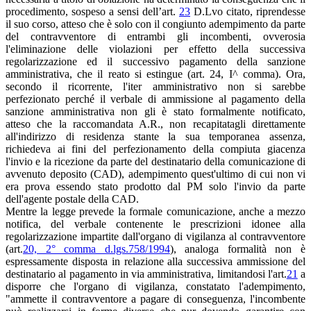
procedimento, sospeso a sensi dell’art.
23
D.Lvo citato, riprendesse
il suo corso, atteso che è solo con il congiunto adempimento da parte
del contravventore di entrambi gli incombenti, ovverosia
l'eliminazione delle violazioni per effetto della successiva
regolarizzazione ed il successivo pagamento della sanzione
amministrativa, che il reato si estingue (art. 24, I^ comma). Ora,
secondo il ricorrente, l'iter amministrativo non si sarebbe
perfezionato perché il verbale di ammissione al pagamento della
sanzione amministrativa non gli è stato formalmente notificato,
atteso che la raccomandata A.R., non recapitatagli direttamente
all'indirizzo di residenza stante la sua temporanea assenza,
richiedeva ai fini del perfezionamento della compiuta giacenza
l'invio e la ricezione da parte del destinatario della comunicazione di
avvenuto deposito (CAD), adempimento quest'ultimo di cui non vi
era prova essendo stato prodotto dal PM solo l'invio da parte
dell'agente postale della CAD.
Mentre la legge prevede la formale comunicazione, anche a mezzo
notifica, del verbale contenente le prescrizioni idonee alla
regolarizzazione impartite dall'organo di vigilanza al contravventore
(art.
20, 2° comma d.lgs.758/1994
), analoga formalità non è
espressamente disposta in relazione alla successiva ammissione del
destinatario al pagamento in via amministrativa, limitandosi l'art.
21
a
disporre che l'organo di vigilanza, constatato l'adempimento,
"ammette il contravventore a pagare di conseguenza, l'incombente