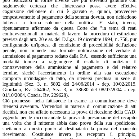
può realizzarsi in forme diverse che pur dovendo garantire con
ragionevole certezza che l'interessato possa avere effettiva
cognizione dell'onere di cui è gravato e, quindi, provvedere
tempestivamente al pagamento della somma dovuta, non richiedono
tuttavia la forma solenne della notifica. E' stato, invero,
ripetutamente affermato da questa Corte che "in tema di reati
contravvenzionali in materia di lavoro, la procedura di estinzione
prevista dagli artt. 20 e ss. del D.Lgs. 19 dicembre 1994, n. 758, pur
configurando un'ipotesi di condizione di procedibilità dell'azione
penale, non richiede una formale notificazione del verbale di
ammissione al pagamento redatto dalla P.A., essendo sufficiente una
modalità idonea a raggiungere il risultato di notiziare il
contravventore della ammissione al pagamento e del relativo
termine, sicché l'accertamento in ordine alla sua esecuzione
comporta un'indagine di fatto, da ritenersi preclusa in sede di
legittimità (Sez. 3, n. 5892 del 24/06/2014 - dep. 10/02/2015,
Giordano, Rv. 264062; Sez. 3, n. 38680 del 08/07/2004 - dep.
01/10/2004, Coscia, Rv. 229628).
Ciò premesso, nella fattispecie in esame la comunicazione deve
ritenersi avvenuta. Vertendosi in materia di comunicazione di atti
ricettizi, non era affatto necessaria la prova di ricezione della CAD,
vigendo per le raccomandate la prova di presunzione del recapito
una volta che il mittente abbia dato prova della sua spedizione,
spettando a questo punto al destinatario la prova del mancato
ricevimento. Costituisce invero jus receptum il principio,