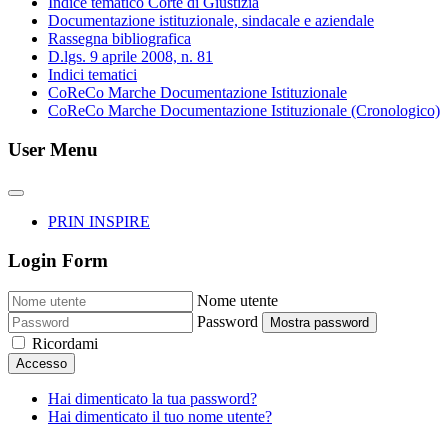
Indice tematico Corte di Giustizia
Documentazione istituzionale, sindacale e aziendale
Rassegna bibliografica
D.lgs. 9 aprile 2008, n. 81
Indici tematici
CoReCo Marche Documentazione Istituzionale
CoReCo Marche Documentazione Istituzionale (Cronologico)
User Menu
PRIN INSPIRE
Login Form
Nome utente
Password
Mostra password
Ricordami
Accesso
Hai dimenticato la tua password?
Hai dimenticato il tuo nome utente?