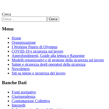
Cerca
Cerca
Menu
Home
Organizzazione
I Working Papers di Olympus
COVID-19 e sicurezza sul lavoro
Approfondimenti, Guide alla lettura e Rassegne
Modelli organizzativi e di gestione della sicurezza sul lavoro
Salute e sicurezza degli operatori della sicurezza
Newsletters
Siti su igiene e sicurezza del lavoro
Banche Dati
Fonti normative
Giurisprudenza
Contrattazione Collettiva
Interpelli