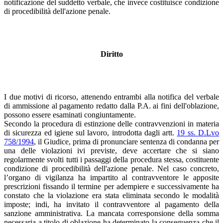
notificazione del suddetto verbale, che invece costituisce condizione
di procedibilità dell'azione penale.
Diritto
I due motivi di ricorso, attenendo entrambi alla notifica del verbale
di ammissione al pagamento redatto dalla P.A. ai fini dell'oblazione,
possono essere esaminati congiuntamente.
Secondo la procedura di estinzione delle contravvenzioni in materia
di sicurezza ed igiene sul lavoro, introdotta dagli artt.
19 ss. D.Lvo
758/1994
, il Giudice, prima di pronunciare sentenza di condanna per
una delle violazioni ivi previste, deve accertare che si siano
regolarmente svolti tutti i passaggi della procedura stessa, costituente
condizione di procedibilità dell'azione penale. Nel caso concreto,
l’organo di vigilanza ha impartito al contravventore le apposite
prescrizioni fissando il termine per adempiere e successivamente ha
constato che la violazione era stata eliminata secondo le modalità
imposte; indi, ha invitato il contravventore al pagamento della
sanzione amministrativa. La mancata corresponsione della somma
necessaria a titolo di oblazione ha determinato la conseguenza che il