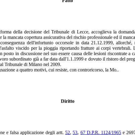
Fatto
iforma della decisione del Tribunale di Lecce, accoglieva la domanda
per la mancata copertura assicurativa del rischio professionale ed il ma
 conseguenza dell'infortunio occorsole in data 21.12.1999, allorché, n
sfalto viscido per la pioggia riportando fratture ai corpi vertebrali. L
on posto in discussione nel suo essere causa delle lesioni riscontrate a ca
 lavoro subordinato già a far data dall'1.1.1999 e dovuto il ristoro del 
dal Tribunale di Milano nel 2009.
gnazione a quattro motivi, cui resiste, con controricorso, la Mo..
Diritto
ne e falsa applicazione degli artt.
52
,
53
,
67 D.P.R. 1124/1965
e 2697 