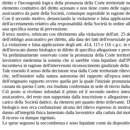
diritto e l'incongruità logica della pronunzia della Corte territoriale 
elemento costitutivo del diritto azionato e non tiene conto delle ra
assicurativo da parte della Società, comunque superabile in ragione del
Con il secondo motivo, denunciando la violazione e falsa applicazione
dell'accertamento relativo alla responsabilità della Società in ordine a
una specifica norma di prevenzione.
Il terzo motivo, rubricato con riferimento alla violazione dell'art. 25 d
dell'obbligo assicurativo per difetto, alla data dei fatti dell'essenziale 
La violazione e falsa applicazione degli artt. 414, 115 e 116 c.p.c. in r
dell'invocato danno biologico in difetto di specifica allegazione e prov
Va preliminarmente osservato come la pronunzia della Corte territorial
lavoratrice medesima la somma che si sarebbe vista liquidare dall'I
incombeva in ragione dell'intervenuto riconoscimento giudiziale della na
Tale essendo il senso della decisione resa dalla Corte territoriale ril
che, nell'insistere sulla natura autonoma del rapporto all'epoca inte
dell'originario rapporto ovvero quella per la quale l'iniziale pronunzi
cassata da questa Corte, era risultata confermata in sede di rinvio dal
Ciò posto si rivelano infondati il primo ed il secondo motivo intesi 
assicurativo, del resto non supportata dalla trascrizione o allegazio
carico della Società datrice, da ritenersi per quanto detto irrilevante.
biologico non reca confutazione alcuna del rilievo espresso in motivazi
danno all'integrità fisica lamentato dalla lavoratrice alla caduta dal mo
Il ricorso va dunque rigettato.
Le spese seguono la soccombenza e sono liquidate come da dispositiv