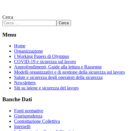
Cerca
Cerca
Menu
Home
Organizzazione
I Working Papers di Olympus
COVID-19 e sicurezza sul lavoro
Approfondimenti, Guide alla lettura e Rassegne
Modelli organizzativi e di gestione della sicurezza sul lavoro
Salute e sicurezza degli operatori della sicurezza
Newsletters
Siti su igiene e sicurezza del lavoro
Banche Dati
Fonti normative
Giurisprudenza
Contrattazione Collettiva
Interpelli