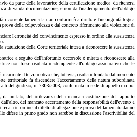
nvio da parte della lavoratrice della certificazione medica, da ritenersi
canza di valida documentazione, e non dall'inadempimento dell'obbligo
 ricorrente lamenta la non conformità a diritto e l'incongruità logica
la prova della colpevolezza e dal concreto riferimento alla violazione di
ciare l'erroneità del convincimento espresso in ordine alla sussistenza
to.
a statuizione della Corte territoriale intesa a riconoscere la sussistenza
ratrice a seguito dell'infortunio occorsole è mirata a riconoscere alla
trice non fosse risultata inadempiente all'obbligo assicurativo che le
 ricorrente il terzo motivo che, tuttavia, risulta infondato dal momento
rte territoriale fa discendere l'accertamento della natura subordinata
li atti del giudizio, n. 7303/2003, confermata in sede di appello ma poi
, da un lato, dell'irrilevanza della mancata costituzione del rapporto
all'altro, del mancato accertamento della responsabilità dell'evento a
vi recata in ordine al difetto di allegazione e prova del lamentato danno
lle difese in primo grado non sarebbe in discussione l'ascrivibilità del