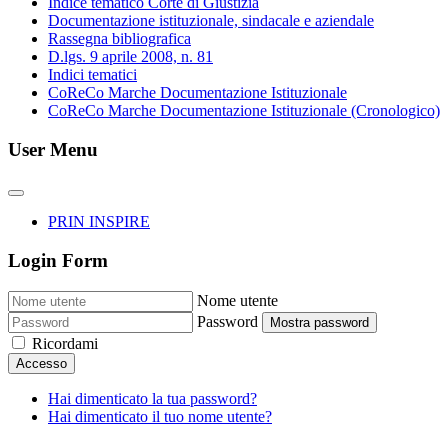
Indice tematico Corte di Giustizia
Documentazione istituzionale, sindacale e aziendale
Rassegna bibliografica
D.lgs. 9 aprile 2008, n. 81
Indici tematici
CoReCo Marche Documentazione Istituzionale
CoReCo Marche Documentazione Istituzionale (Cronologico)
User Menu
PRIN INSPIRE
Login Form
Nome utente
Password
Mostra password
Ricordami
Accesso
Hai dimenticato la tua password?
Hai dimenticato il tuo nome utente?