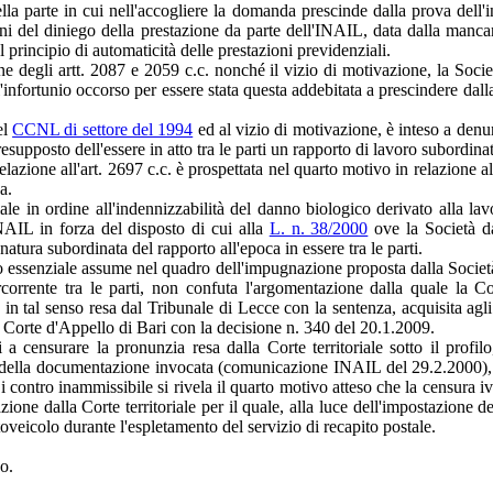
nella parte in cui nell'accogliere la domanda prescinde dalla prova dell'i
gioni del diniego della prestazione da parte dell'INAIL, data dalla man
 principio di automaticità delle prestazioni previdenziali.
 degli artt. 2087 e 2059 c.c. nonché il vizio di motivazione, la Società
ll'infortunio occorso per essere stata questa addebitata a prescindere dal
el
CCNL di settore del 1994
ed al vizio di motivazione, è inteso a denun
presupposto dell'essere in atto tra le parti un rapporto di lavoro subordina
elazione all'art. 2697 c.c. è prospettata nel quarto motivo in relazione all
a.
e in ordine all'indennizzabilità del danno biologico derivato alla lavo
NAIL in forza del disposto di cui alla
L. n. 38/2000
ove la Società da
tura subordinata del rapporto all'epoca in essere tra le parti.
ievo essenziale assume nel quadro dell'impugnazione proposta dalla Società
rcorrente tra le parti, non confuta l'argomentazione dalla quale la Co
a in tal senso resa dal Tribunale di Lecce con la sentenza, acquisita ag
la Corte d'Appello di Bari con la decisione n. 340 del 20.1.2009.
a censurare la pronunzia resa dalla Corte territoriale sotto il profilo
ne della documentazione invocata (comunicazione INAIL del 29.2.2000), d
 Di contro inammissibile si rivela il quarto motivo atteso che la censura i
one dalla Corte territoriale per il quale, alla luce dell'impostazione de
toveicolo durante l'espletamento del servizio di recapito postale.
o.