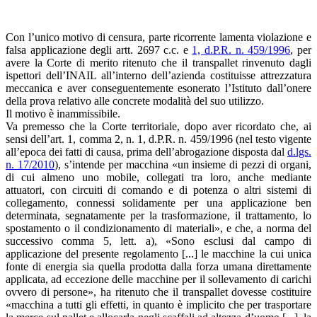
Con l’unico motivo di censura, parte ricorrente lamenta violazione e
falsa applicazione degli artt. 2697 c.c. e
1, d.P.R. n. 459/1996
, per
avere la Corte di merito ritenuto che il transpallet rinvenuto dagli
ispettori dell’INAIL all’interno dell’azienda costituisse attrezzatura
meccanica e aver conseguentemente esonerato l’Istituto dall’onere
della prova relativo alle concrete modalità del suo utilizzo.
Il motivo è inammissibile.
Va premesso che la Corte territoriale, dopo aver ricordato che, ai
sensi dell’art. 1, comma 2, n. 1, d.P.R. n. 459/1996 (nel testo vigente
all’epoca dei fatti di causa, prima dell’abrogazione disposta dal
d.lgs.
n. 17/2010
), s’intende per macchina «un insieme di pezzi di organi,
di cui almeno uno mobile, collegati tra loro, anche mediante
attuatori, con circuiti di comando e di potenza o altri sistemi di
collegamento, connessi solidamente per una applicazione ben
determinata, segnatamente per la trasformazione, il trattamento, lo
spostamento o il condizionamento di materiali», e che, a norma del
successivo comma 5, lett. a), «Sono esclusi dal campo di
applicazione del presente regolamento [...] le macchine la cui unica
fonte di energia sia quella prodotta dalla forza umana direttamente
applicata, ad eccezione delle macchine per il sollevamento di carichi
ovvero di persone», ha ritenuto che il transpallet dovesse costituire
«macchina a tutti gli effetti, in quanto è implicito che per trasportare