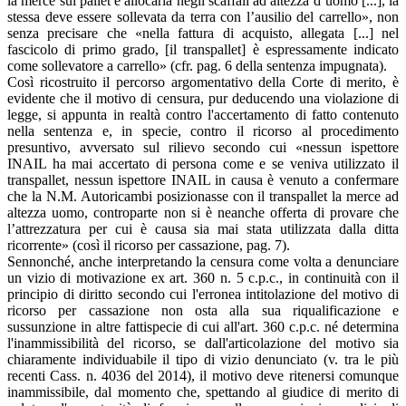
la merce sul pallet e allocarla negli scaffali ad altezza d’uomo [...], la
stessa deve essere sollevata da terra con l’ausilio del carrello», non
senza precisare che «nella fattura di acquisto, allegata [...] nel
fascicolo di primo grado, [il transpallet] è espressamente indicato
come sollevatore a carrello» (cfr. pag. 6 della sentenza impugnata).
Così ricostruito il percorso argomentativo della Corte di merito, è
evidente che il motivo di censura, pur deducendo una violazione di
legge, si appunta in realtà contro l'accertamento di fatto contenuto
nella sentenza e, in specie, contro il ricorso al procedimento
presuntivo, avversato sul rilievo secondo cui «nessun ispettore
INAIL ha mai accertato di persona come e se veniva utilizzato il
transpallet, nessun ispettore INAIL in causa è venuto a confermare
che la N.M. Autoricambi posizionasse con il transpallet la merce ad
altezza uomo, controparte non si è neanche offerta di provare che
l’attrezzatura per cui è causa sia mai stata utilizzata dalla ditta
ricorrente» (così il ricorso per cassazione, pag. 7).
Sennonché, anche interpretando la censura come volta a denunciare
un vizio di motivazione ex art. 360 n. 5 c.p.c., in continuità con il
principio di diritto secondo cui l'erronea intitolazione del motivo di
ricorso per cassazione non osta alla sua riqualificazione e
sussunzione in altre fattispecie di cui all'art. 360 c.p.c. né determina
l'inammissibilità del ricorso, se dall'articolazione del motivo sia
chiaramente individuabile il tipo di vizio denunciato (v. tra le più
recenti Cass. n. 4036 del 2014), il motivo deve ritenersi comunque
inammissibile, dal momento che, spettando al giudice di merito di