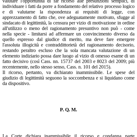
valutare l'opportunità di far ricorso alle presunzioni semplici, di
individuare i fatti da porre a fondamento del relativo processo logico
e di valutarne la rispondenza ai requisiti di legge, con
apprezzamento di fatto che, ove adeguatamente motivato, sfugge al
sindacato di legittimità, la censura per vizio di motivazione in ordine
all'utilizzo o meno del ragionamento presuntivo non può - come
nella specie - limitarsi ad affermare un convincimento diverso da
quello espresso dal giudice di merito, ma deve fare emergere
l'assoluta illogicità e contraddittorietà del ragionamento decisorio,
restando peraltro escluso che la sola mancata valutazione di un
elemento indiziario possa dare luogo al vizio di omesso esame di un
fatto decisivo (così Cass. nn. 15737 del 2003 e 8023 del 2009; più
recentemente, nello stesso senso, Cass. n. 101 del 2015).
Il ricorso, pertanto, va dichiarato inammissibile. Le spese del
giudizio di legittimità seguono la soccombenza e si liquidano come
da dispositivo.
P. Q. M.
La Corte dichiara inammissibile il ricorso e condanna parte