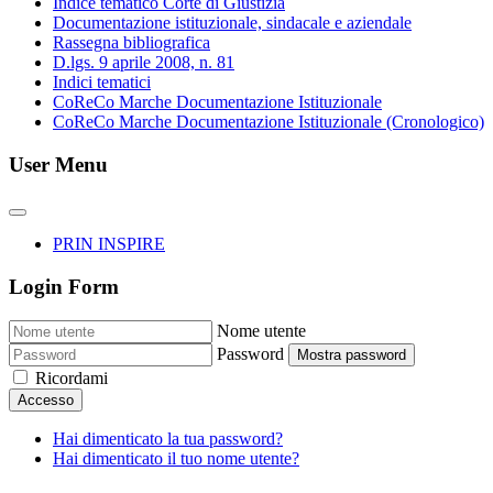
Indice tematico Corte di Giustizia
Documentazione istituzionale, sindacale e aziendale
Rassegna bibliografica
D.lgs. 9 aprile 2008, n. 81
Indici tematici
CoReCo Marche Documentazione Istituzionale
CoReCo Marche Documentazione Istituzionale (Cronologico)
User Menu
PRIN INSPIRE
Login Form
Nome utente
Password
Mostra password
Ricordami
Accesso
Hai dimenticato la tua password?
Hai dimenticato il tuo nome utente?