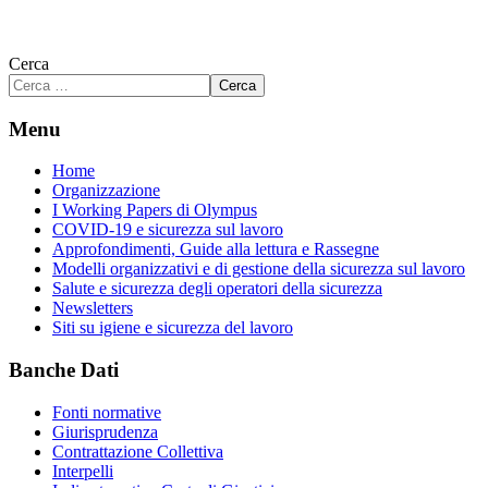
Cerca
Cerca
Menu
Home
Organizzazione
I Working Papers di Olympus
COVID-19 e sicurezza sul lavoro
Approfondimenti, Guide alla lettura e Rassegne
Modelli organizzativi e di gestione della sicurezza sul lavoro
Salute e sicurezza degli operatori della sicurezza
Newsletters
Siti su igiene e sicurezza del lavoro
Banche Dati
Fonti normative
Giurisprudenza
Contrattazione Collettiva
Interpelli