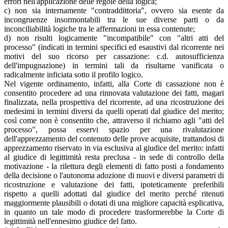
errori nell'applicazione delle regole della logica;
c) non sia internamente "contraddittoria", ovvero sia esente da
incongruenze insormontabili tra le sue diverse parti o da
inconciliabilità logiche tra le affermazioni in essa contenute;
d) non risulti logicamente "incompatibile" con "altri atti del
processo" (indicati in termini specifici ed esaustivi dal ricorrente nei
motivi del suo ricorso per cassazione: c.d. autosufficienza
dell'impugnazione) in termini tali da risultarne vanificata o
radicalmente inficiata sotto il profilo logico.
Nel vigente ordinamento, infatti, alla Corte di cassazione non è
consentito procedere ad una rinnovata valutazione dei fatti, magari
finalizzata, nella prospettiva del ricorrente, ad una ricostruzione dei
medesimi in termini diversi da quelli operati dal giudice del merito;
così come non è consentito che, attraverso il richiamo agli "atti del
processo", possa esservi spazio per una rivalutazione
dell'apprezzamento del contenuto delle prove acquisite, trattandosi di
apprezzamento riservato in via esclusiva al giudice del merito: infatti
al giudice di legittimità resta preclusa - in sede di controllo della
motivazione - la rilettura degli elementi di fatto posti a fondamento
della decisione o l'autonoma adozione di nuovi e diversi parametri di
ricostruzione e valutazione dei fatti, ipoteticamente preferibili
rispetto a quelli adottati dal giudice del merito perché ritenuti
maggiormente plausibili o dotati di una migliore capacità esplicativa,
in quanto un tale modo di procedere trasformerebbe la Corte di
legittimità nell'ennesimo giudice del fatto.