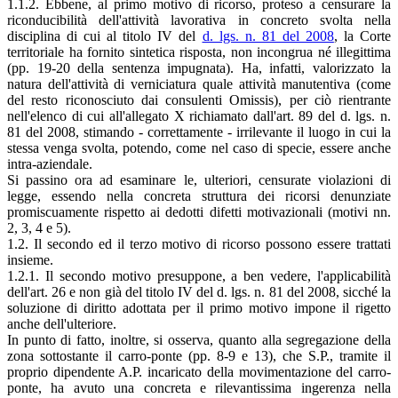
1.1.2. Ebbene, al primo motivo di ricorso, proteso a censurare la
riconducibilità dell'attività lavorativa in concreto svolta nella
disciplina di cui al titolo IV del
d. lgs. n. 81 del 2008
, la Corte
territoriale ha fornito sintetica risposta, non incongrua né illegittima
(pp. 19-20 della sentenza impugnata). Ha, infatti, valorizzato la
natura dell'attività di verniciatura quale attività manutentiva (come
del resto riconosciuto dai consulenti Omissis), per ciò rientrante
nell'elenco di cui all'allegato X richiamato dall'art. 89 del d. lgs. n.
81 del 2008, stimando - correttamente - irrilevante il luogo in cui la
stessa venga svolta, potendo, come nel caso di specie, essere anche
intra-aziendale.
Si passino ora ad esaminare le, ulteriori, censurate violazioni di
legge, essendo nella concreta struttura dei ricorsi denunziate
promiscuamente rispetto ai dedotti difetti motivazionali (motivi nn.
2, 3, 4 e 5).
1.2. Il secondo ed il terzo motivo di ricorso possono essere trattati
insieme.
1.2.1. Il secondo motivo presuppone, a ben vedere, l'applicabilità
dell'art. 26 e non già del titolo IV del d. lgs. n. 81 del 2008, sicché la
soluzione di diritto adottata per il primo motivo impone il rigetto
anche dell'ulteriore.
In punto di fatto, inoltre, si osserva, quanto alla segregazione della
zona sottostante il carro-ponte (pp. 8-9 e 13), che S.P., tramite il
proprio dipendente A.P. incaricato della movimentazione del carro-
ponte, ha avuto una concreta e rilevantissima ingerenza nella