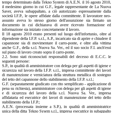
tempo determinato dalla Tekno System di A.E.N. il 16 agosto 2010,
il medesimo giorno in cui G.F., legale rappresentante de La Nuova
Saver, aveva subappaltato, a ciò autorizzato espressamente dalla
società I.F.P., le opere affidate dalla committente. Il lavoratore neo-
assunto aveva lo stesso giorno dell'assunzione sia firmato un
documento in cui dichiarava di avere ricevuto formazione ed
informazione sia iniziato concretamente il lavoro.
Il 18 agosto 2010 erano presenti sul luogo dell'infortunio, oltre al
dipendente della I.F.P. s.r.l., A.P., incaricato sia di aprire e chiudere il
capannone sia di movimentare il carro-ponte, e oltre alla vittima
anche G.F., della s.r.l. Nuova Sa. Ver., ed il suo socio F.I. anch'essi
sul piano di lavoro creato sopra il carro-ponte.
2.2. Sono stati riconosciuti responsabili del decesso di E.C.C. le
seguenti persone:
S.P., in qualità di amministratore con delega per gli aspetti di igiene e
sicurezza sul lavoro della I.F.P. s.r.l., impresa committente dei lavori
di manutenzione e verniciatura della struttura metallica di sostegno
del tetto del capannone dello stabilimento della I.F.P. s.r.l.;
G.F. (separatamente giudicato con rito semplificato - applicazione di
pena su richiesta), amministratore con delega per gli aspetti di igiene
e di sicurezza del lavoro della s.r.l. Nuova Sa. Ver., impresa
affidataria ed esecutrice dei lavori di manutenzione del tetto dello
stabilimento della I.F.P.;
A.E.N. (processata insieme a S.P.), in qualità di amministratrice
unica della ditta Tekno Sysem s.r.l., impresa esecutrice in subappalto