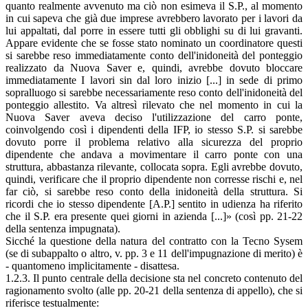
quanto realmente avvenuto ma ciò non esimeva il S.P., al momento
in cui sapeva che già due imprese avrebbero lavorato per i lavori da
lui appaltati, dal porre in essere tutti gli obblighi su di lui gravanti.
Appare evidente che se fosse stato nominato un coordinatore questi
si sarebbe reso immediatamente conto dell'inidoneità del ponteggio
realizzato da Nuova Saver e, quindi, avrebbe dovuto bloccare
immediatamente I lavori sin dal loro inizio [...] in sede di primo
sopralluogo si sarebbe necessariamente reso conto dell'inidoneità del
ponteggio allestito. Va altresì rilevato che nel momento in cui la
Nuova Saver aveva deciso l'utilizzazione del carro ponte,
coinvolgendo così i dipendenti della IFP, io stesso S.P. si sarebbe
dovuto porre il problema relativo alla sicurezza del proprio
dipendente che andava a movimentare il carro ponte con una
struttura, abbastanza rilevante, collocata sopra. Egli avrebbe dovuto,
quindi, verificare che il proprio dipendente non corresse rischi e, nel
far ciò, si sarebbe reso conto della inidoneità della struttura. Si
ricordi che io stesso dipendente [A.P.] sentito in udienza ha riferito
che il S.P. era presente quei giorni in azienda [...]» (così pp. 21-22
della sentenza impugnata).
Sicché la questione della natura del contratto con la Tecno Sysem
(se di subappalto o altro, v. pp. 3 e 11 dell'impugnazione di merito) è
- quantomeno implicitamente - disattesa.
1.2.3. Il punto centrale della decisione sta nel concreto contenuto del
ragionamento svolto (alle pp. 20-21 della sentenza di appello), che si
riferisce testualmente: