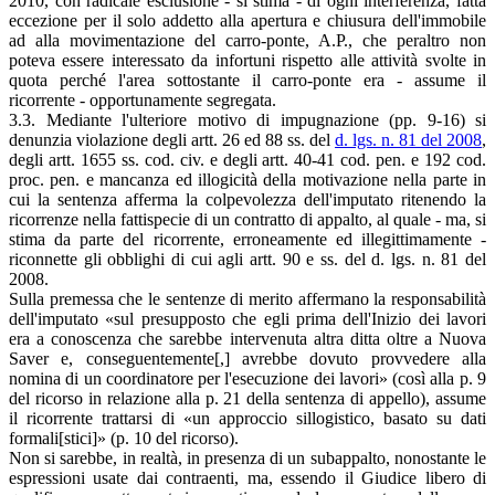
2010, con radicale esclusione - si stima - di ogni interferenza, fatta
eccezione per il solo addetto alla apertura e chiusura dell'immobile
ad alla movimentazione del carro-ponte, A.P., che peraltro non
poteva essere interessato da infortuni rispetto alle attività svolte in
quota perché l'area sottostante il carro-ponte era - assume il
ricorrente - opportunamente segregata.
3.3. Mediante l'ulteriore motivo di impugnazione (pp. 9-16) si
denunzia violazione degli artt. 26 ed 88 ss. del
d. lgs. n. 81 del 2008
,
degli artt. 1655 ss. cod. civ. e degli artt. 40-41 cod. pen. e 192 cod.
proc. pen. e mancanza ed illogicità della motivazione nella parte in
cui la sentenza afferma la colpevolezza dell'imputato ritenendo la
ricorrenze nella fattispecie di un contratto di appalto, al quale - ma, si
stima da parte del ricorrente, erroneamente ed illegittimamente -
riconnette gli obblighi di cui agli artt. 90 e ss. del d. lgs. n. 81 del
2008.
Sulla premessa che le sentenze di merito affermano la responsabilità
dell'imputato «sul presupposto che egli prima dell'Inizio dei lavori
era a conoscenza che sarebbe intervenuta altra ditta oltre a Nuova
Saver e, conseguentemente[,] avrebbe dovuto provvedere alla
nomina di un coordinatore per l'esecuzione dei lavori» (così alla p. 9
del ricorso in relazione alla p. 21 della sentenza di appello), assume
il ricorrente trattarsi di «un approccio sillogistico, basato su dati
formali[stici]» (p. 10 del ricorso).
Non si sarebbe, in realtà, in presenza di un subappalto, nonostante le
espressioni usate dai contraenti, ma, essendo il Giudice libero di