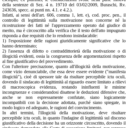
della sentenze di Sez. 4 n. 19710 del 03/02/2009, Buraschi, Rv.
243636, specc. ai punti nn. 4.1. e 4.2.).
Infatti, ai sensi dell'art. 606, comma 1, lett. e), cod. proc. pen., il
controllo di legittimità sulla motivazione non concerne né la
ricostruzione dei fatti né l'apprezzamento operato dal giudice di
merito, ma è circoscritto alla verifica che il testo dell'atto impugnato
risponda a due requisiti che lo rendono insindacabile:
1) l'esposizione delle ragioni giuridicamente significative che lo
hanno determinato;
2) l'assenza di difetto o contraddittorietà della motivazione o di
illogicità evidenti, ossia la congruenza delle argomentazioni rispetto
al fine giustificativo del provvedimento.
Con l'ulteriore precisazione, quanto all'illogicità della motivazione,
come vizio denunciabile, che essa deve essere evidente ("manifesta
illogicità"), cioè di spessore tale da risultare percepibile ictu oculi,
dovendo il sindacato di legittimità al riguardo essere limitato a rilievi
di macroscopica evidenza, restando ininfluenti le minime
incongruenze e considerandosi disattese le deduzioni difensive che,
anche se non espressamente confutate, siano logicamente
incompatibili con la decisione adottata, purché siano spiegate, in
modo logico ed adeguato, le ragioni del convincimento.
In altri termini, l'illogicità della motivazione, deve risultare
percepibile ictu oculi, in quanto l'indagine di legittimità sul discorso
giustificativo della decisione ha un orizzonte circoscritto, dovendo il