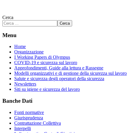
Cerca
Cerca
Menu
Home
Organizzazione
I Working Papers di Olympus
COVID-19 e sicurezza sul lavoro
Approfondimenti, Guide alla lettura e Rassegne
Modelli organizzativi e di gestione della sicurezza sul lavoro
Salute e sicurezza degli operatori della sicurezza
Newsletters
Siti su igiene e sicurezza del lavoro
Banche Dati
Fonti normative
Giurisprudenza
Contrattazione Collettiva
Interpelli