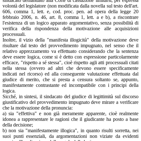
sindacato demandato alla Corte di cassazione limitarsi, per espressa
volontà del legislatore (non modificata dalla novella sul testo dell'art.
606, comma 1, lett. e, cod. proc. pen. ad opera della legge 20
febbraio 2006, n. 46, art. 8, comma 1, lett. a e b), a riscontrare
l'esistenza di un logico apparato argomentativo, senza possibilità di
verifica della rispondenza della motivazione alle acquisizioni
processuali.
Inoltre, il vizio della "manifesta illogicità" della motivazione deve
risultare dal testo del provvedimento impugnato, nel senso che il
relativo apprezzamento va effettuato considerando che la sentenza
deve essere logica, come si è detto con espressione particolarmente
efficace, "rispetto a sé stessa", cioè rispetto agli atti processuali citati
nella stessa (ovvero ad altri che devono essere specificamente
indicati nel ricorso) ed alla conseguente valutazione effettuata dal
giudice di merito, che si presta a censura soltanto se, appunto,
manifestamente contrastante ed incompatibile con i principi della
logica.
Sicché, in sintesi, il sindacato del giudice di legittimità sul discorso
giustificativo del provvedimento impugnato deve mirare a verificare
che la motivazione della pronuncia:
a) sia "effettiva" e non già meramente apparente, cioè realmente
idonea a rappresentare le ragioni che il giudicante ha posto a base
della decisione;
b) non sia "manifestamente illogica", in quanto risulti sorretta, nei
suoi punti essenziali, da argomentazioni non viziate da evidenti