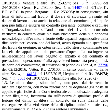
10/10/2013, Ventura e altro, Rv. 259274; Sez. 3, n. 50996 del
24/10/2013, Gema, Rv. 258299; Sez. 4, n.
14407
del 07/12/2011,
P.G. e P.C. in proc. Bergamelli, Rv. 253295): in conseguenza, «In
tema di infortuni sul lavoro, il dovere di sicurezza gravante sul
datore di lavoro opera anche in relazione al committente, dal quale
non può tuttavia esigersi un controllo pressante, continuo e capillare
sull'organizzazione e sull'andamento dei lavori, occorrendo
verificare in concreto quale sia stata l'incidenza della sua condotta
nell'eziologia dell'evento, a fronte delle capacità organizzative della
ditta scelta per l'esecuzione dei lavori, avuto riguardo alla specificità
dei lavori da eseguire, ai criteri seguiti dallo stesso committente per
la scelta dell'appaltatore o de! prestatore d'opera, alla sua ingerenza
nell'esecuzione dei lavori oggetto di appalto o del contratto di
prestazione d'opera, nonché alla agevole ed immediata percepibilità,
da parte del committente, di situazioni di pericolo» (Sez. 4, n.
27296
del 02/12/2016, Vettor, Rv. 270100; in senso conforme v., tra le
altre, Sez. 4, n.
44131
del 15/07/2015, Heqimi ed altri, Rv. 264974;
Sez. 4, n.
3563
del 18/01/2012, Marangio e altri, Rv. 252672).
1.3. Le ultime due questioni, infine, sono poste dal ricorrente in
maniera aspecifica, con mera reiterazione di doglianze già poste in
appello e già risolte dalla Corte territoriale con motivazione adeguata
e non illegittima, incentrata sia sull'assenza di qualsiasi profilo di
lesione del diritto di difesa in concreto sia sulla gravità delle
conseguenze della violazione della disciplina antinfortunistica (v.,
rispettivamente, p. 22 e p. 23 della sentenza impugnata).