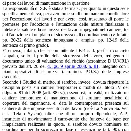
di parte dei lavori di manutenzione in questione.
La responsabilità di S.P. è stata affermata, per quanto in questa sede
specificamente rileva, per avere omesso di nominare un coordinatore
per l'esecuzione dei lavori e per avere, così, trascurato di porre le
premesse per l'adozione e l'attuazione delle misure finalizzate a
tutelare la salute e la sicurezza dei lavori impegnati nel cantiere, tra
cui l'adozione di un piano di sicurezza e di coordinamento (v. infatti,
pp. 20-22 della sentenza impugnata e, ampius, pp. 12-19 della
sentenza di primo grado).
E' emerso, infatti, che la committente I.F.P. s.r.l. gestì in concreto
l'appalto, sotto il profilo della sicurezza del lavoro, redigendo il
documento unico di valutazione del rischio (acronimo: D.U.V.RI.)
previsto dall'art. 26 del
d. lgs. 9 aprile 2008, n. 81
, integrato con i
piani operativi di sicurezza (acronimo: P.O.S.) delle imprese
esecutrici.
Secondo i Giudici di merito, si sarebbe, invece, dovuta rispettare la
disciplina posta sui cantieri temporanei o mobili dal titolo IV del
d.lgs. n. 81 del 2008 (artt. 88 ss.), essendosi, in realtà, realizzato un
cantiere temporaneo di manutenzione di strutture metalliche di
copertura del capannone, e, data la contemporanea presenza sul
cantiere di due imprese esecutrici dei lavori (cioè La Nuova Sa. Ver.
e la Tekno Sysem), oltre che di un proprio dipendente, A.P.,
incaricato di movimentare il carro-ponte che fungeva da base per
l'impalcatura realizzata in quota, si sarebbe dovuto nominare un
coordinatore per la sicurezza in fase di esecuzione (art. 90), con