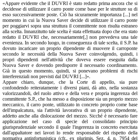
«Appare evidente che il DUVRI è stato redatto prima ancora che si
decidesse di utilizzare il carro ponte come base per le strutture su di
esso successivamente poste. Ciò ha sicuramente importanza [...] nel
momento in cui la Nuova Saver decide di utilizzare il carro ponte
per poggiarvi sopra una struttura il committente non risulta estraneo
alla scelta. Innanzitutto tale scelta è stata effettuata dopo che era stato
redatto il DUVRI che, necessariamente[,] non prevedeva una tale
evenienza. In secondo luogo, in conseguenza di tale scelta, il S.P. ha
dovuto incaricare un proprio dipendente di muovere il carroponte
secondo le necessità della Nuova Saver coinvolgendo, quindi, i
propri dipendenti nell'attività che doveva essere eseguita dalla
Nuova Saver e dovendo predisporre il necessario coordinamento.
Già in questo momento, quindi, si ponevano problemi di rischi
interferenziali non previsti dal DUVRI [...]».
Appare chiaro, dunque, che la Corte di appello, sia pure
confondendo reiteratamente i diversi piani, dà atto, nella sostanza
valorizzandoli, del ruolo attivo e della vera e propria ingerenza del
committente S.P., che ha messo a disposizione sia un proprio mezzo
meccanico, il carro ponte, utilizzato in concreto proprio come base
dell'impalcatura, sia l'attività lavorativa di un proprio dipendente,
addetto anche alla dislocazione del mezzo. Sicché è necessario fare
applicazione nel caso di specie del consolidato principio
giurisprudenziale secondo il quale l'ingerenza in concreto esercitata
dall'appaltatore nei lavori lo rende responsabile del rispetto della
normativa antinfortunistica (cfr., ex plurimis, Sez. 4, n. 7954 del