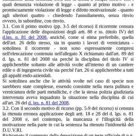
quali denunzia violazione di legge - quanto al primo motivo - e
promiscuamente violazione di legge e difetto motivazionale - quanto
agli ulteriori quattro - chiedendo l'annullamento, senza rinvio
ovvero, in subordine, con rinvio.
3.1. Con il primo motivo (pp. 3-5 del ricorso) il ricorrente censura
l'applicazione delle disposizioni degli artt. 88 e ss. (titolo IV) del
d.lgs. n. 81 del 2008
, anziché, come si stima preferibile, quella
dell'art. 26 dello stesso, sia in quanto i lavori di verniciatura -
sottolinea il ricorrente - non sono espressamente compresi
nell'elencazione contenuta nell'allegato X richiamato dall'art. 89 del
d. lgs. n. 81 del 2008 sia perché la disciplina del titolo IV si
applicherebbe soltanto alle attività svolte all'interno di un cantiere
edile o di ingegneria civile sia perché l'art. 26 si applicherebbe a tutti
gli appalti endo-aziendali.
Si sottolinea anche che le attività svolte nel caso di specie non
sarebbero state complesse, essendo consistite nella mera pulitura e
verniciatura delle parti metalliche, e che la stessa polizia giudiziaria
intervenuta aveva inquadrato la situazione nella disciplina di cui
all'art. 26 del
d. lgs. n. 81 del 2008
.
3.2. Con il secondo motivo di ricorso (pp. 5-9 del ricorso) si censura
la ritenuta erronea applicazione degli artt. 18 e 28 del d. lgs. n. 81
del 2008 e, nel contempo, la mancanza e l'illogicità della
motivazione nella parte in cui la sentenza ha ritenuto l'inidoneità del
D.U.V.RI.
Richiamato il contenuto della deposizione di un teste ufficiale di p.g.