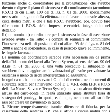
funzione anche di coordinatore per la progettazione, che avrebbe
dovuto redigere il piano di sicurezza e di coordinamento (acronimo:
P.S.C.) di cui all'art. 100 del d. lgs. n. 81 del 2008, specialmente
necessario in ragione della effettuazione di lavori a notevole altezza,
circa dodici metri, e che a tale P.S.C. avrebbero, poi, dovuto fare
riferimento i P.O.S. delle imprese esecutrici, integrandolo nel
dettaglio.
Il (non nominato) coordinatore per la sicurezza in fase di esecuzione
avrebbe avuto - tra l'altro - i compiti di segnalare al committente
l'inosservanza nella disposizione di cui all'art. 95 del d. lgs. n. 81 del
2008 e anche di sospendere, in caso di pericolo grave ed imminente,
le singole lavorazioni.
La nomina del coordinatore sarebbe stata necessaria sin da prima
dell'affidamento dei lavori alla Tecno System, ai sensi dell'art. 90 del
d.l.gs. n. 81 del 2008, e, una volta proceduto al subappalto, si
sarebbero dovute aggiornare le valutazioni già svolte per valutare la
esistenza o meno di rischi interferenziali ed aggiuntivi.
In ogni caso - hanno osservato i Giudici di merito - nei documenti di
sicurezza redatti per l'intervento (cioè D.U.V.RI. della I.F.P. e P.O.S
della La Nuova Sa.ver. e Tecno System) non vi era alcun riferimento
all'uso del carro-ponte, in realtà utilizzato quale struttura fissa di
sostegno dei ponteggi in quota, e, dunque, nemmeno all'uso delle
assi per creare un pavimento in quota.
3. Ricorre tempestivamente, tramite difensore di fiducia, per la
cassazione della sentenza S.P., che si affida a cinque motivi con i