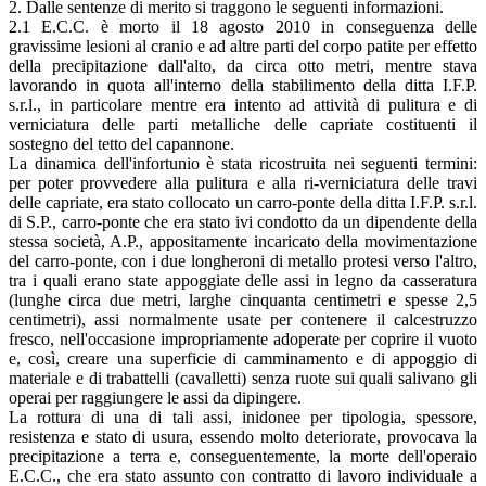
2. Dalle sentenze di merito si traggono le seguenti informazioni.
2.1 E.C.C. è morto il 18 agosto 2010 in conseguenza delle
gravissime lesioni al cranio e ad altre parti del corpo patite per effetto
della precipitazione dall'alto, da circa otto metri, mentre stava
lavorando in quota all'interno della stabilimento della ditta I.F.P.
s.r.l., in particolare mentre era intento ad attività di pulitura e di
verniciatura delle parti metalliche delle capriate costituenti il
sostegno del tetto del capannone.
La dinamica dell'infortunio è stata ricostruita nei seguenti termini:
per poter provvedere alla pulitura e alla ri-verniciatura delle travi
delle capriate, era stato collocato un carro-ponte della ditta I.F.P. s.r.l.
di S.P., carro-ponte che era stato ivi condotto da un dipendente della
stessa società, A.P., appositamente incaricato della movimentazione
del carro-ponte, con i due longheroni di metallo protesi verso l'altro,
tra i quali erano state appoggiate delle assi in legno da casseratura
(lunghe circa due metri, larghe cinquanta centimetri e spesse 2,5
centimetri), assi normalmente usate per contenere il calcestruzzo
fresco, nell'occasione impropriamente adoperate per coprire il vuoto
e, così, creare una superficie di camminamento e di appoggio di
materiale e di trabattelli (cavalletti) senza ruote sui quali salivano gli
operai per raggiungere le assi da dipingere.
La rottura di una di tali assi, inidonee per tipologia, spessore,
resistenza e stato di usura, essendo molto deteriorate, provocava la
precipitazione a terra e, conseguentemente, la morte dell'operaio
E.C.C., che era stato assunto con contratto di lavoro individuale a