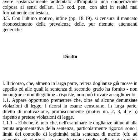
avere sostanzialmente addebitato all'imputato una cooperazione
colposa ai sensi dell'art. 113 cod. pen. con altri in realtà mai
formalmente contestata.
3.5. Con l'ultimo motivo, infine (pp. 18-19), si censura il mancato
riconoscimento della prevalenza delle, pur ritenute, attenuanti
generiche.
Diritto
l. Il ricorso, che, almeno in larga parte, reitera doglianze già mosse in
appello ed alle quali la sentenza di secondo grado ha fornito - non
incongrue e non illegittime - risposte, non può trovare accoglimento.
1.1. Appare opportuno premettere che, oltre ad alcune denunziate
violazioni di legge, i ricorsi in esame censurano, in larga parte,
difetto di motivazione, promiscuamente (motivi nn. 2, 3, 4 e 5)
rispetto a pretese violazioni di legge.
1.1.1. - Ebbene, è noto che, nell'esaminare le doglianze attinenti alla
tenuta argomentativa della sentenza, particolarmente rigorosi sono i
limiti del controllo di legittimità sulla sentenza di merito (cfr. ad
esempio, ex plurimis, le considerazioni svolte nella parte motiva