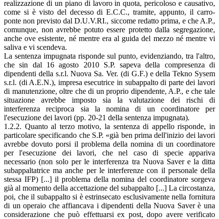
realizzazione di un piano di lavoro in quota, pericoloso e causativo,
come si è visto del decesso di E.C.C., tramite, appunto, il carro-
ponte non previsto dal D.U.V.RI., siccome redatto prima, e che A.P.,
comunque, non avrebbe potuto essere protetto dalla segregazione,
anche ove esistente, né mentre era al guida del mezzo né mentre vi
saliva e vi scendeva.
La sentenza impugnata risponde sul punto, evidenziando, tra l'altro,
che sin dal 16 agosto 2010 S.P. sapeva della compresenza di
dipendenti della s.r.l. Nuova Sa. Ver. (di G.F.) e della Tekno Sysem
s.r.l. (di A.E.N.), impresa esecutrice in subappalto di parte dei lavori
di manutenzione, oltre che di un proprio dipendente, A.P., e che tale
situazione avrebbe imposto sia la valutazione dei rischi di
interferenza reciproca sia la nomina di un coordinatore per
l'esecuzione dei lavori (pp. 20-21 della sentenza impugnata).
1.2.2. Quanto al terzo motivo, la sentenza di appello risponde, in
particolare specificando che S.P. «già ben prima dell'inizio dei lavori
avrebbe dovuto porsi il problema della nomina di un coordinatore
per l'esecuzione dei lavori, che nel caso di specie appariva
necessario (non solo per le interferenza tra Nuova Saver e la ditta
subappaltatrice ma anche per le interferenze con il personale della
stessa IFP) [...] il problema della nomina del coordinatore sorgeva
già al momento della accettazione del subappalto [...] La circostanza,
poi, che il subappalto si è estrinsecato esclusivamente nella fornitura
di un operaio che affiancava i dipendenti della Nuova Saver è una
considerazione che può effettuarsi ex post, dopo avere verificato