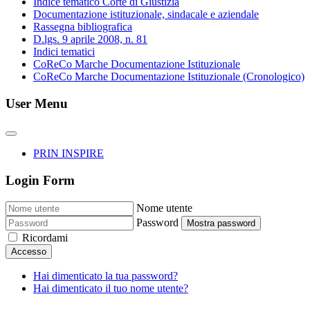
Indice tematico Corte di Giustizia
Documentazione istituzionale, sindacale e aziendale
Rassegna bibliografica
D.lgs. 9 aprile 2008, n. 81
Indici tematici
CoReCo Marche Documentazione Istituzionale
CoReCo Marche Documentazione Istituzionale (Cronologico)
User Menu
PRIN INSPIRE
Login Form
Nome utente
Password
Mostra password
Ricordami
Accesso
Hai dimenticato la tua password?
Hai dimenticato il tuo nome utente?