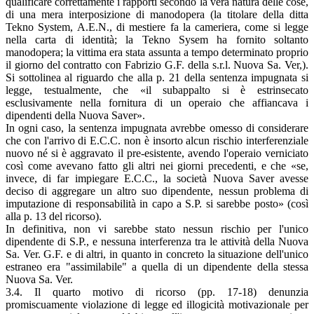
qualificare correttamente i rapporti secondo la vera natura delle cose,
di una mera interposizione di manodopera (la titolare della ditta
Tekno System, A.E.N., di mestiere fa la cameriera, come si legge
nella carta di identità; la Tekno Sysem ha fornito soltanto
manodopera; la vittima era stata assunta a tempo determinato proprio
il giorno del contratto con Fabrizio G.F. della s.r.l. Nuova Sa. Ver,).
Si sottolinea al riguardo che alla p. 21 della sentenza impugnata si
legge, testualmente, che «il subappalto si è estrinsecato
esclusivamente nella fornitura di un operaio che affiancava i
dipendenti della Nuova Saver».
In ogni caso, la sentenza impugnata avrebbe omesso di considerare
che con l'arrivo di E.C.C. non è insorto alcun rischio interferenziale
nuovo né si è aggravato il pre-esistente, avendo l'operaio verniciato
così come avevano fatto gli altri nei giorni precedenti, e che «se,
invece, di far impiegare E.C.C., la società Nuova Saver avesse
deciso di aggregare un altro suo dipendente, nessun problema di
imputazione di responsabilità in capo a S.P. si sarebbe posto» (così
alla p. 13 del ricorso).
In definitiva, non vi sarebbe stato nessun rischio per l'unico
dipendente di S.P., e nessuna interferenza tra le attività della Nuova
Sa. Ver. G.F. e di altri, in quanto in concreto la situazione dell'unico
estraneo era "assimilabile" a quella di un dipendente della stessa
Nuova Sa. Ver.
3.4. Il quarto motivo di ricorso (pp. 17-18) denunzia
promiscuamente violazione di legge ed illogicità motivazionale per