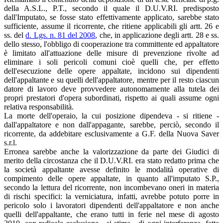
della A.S.L., P.T., secondo il quale il D.U.V.RI. predisposto
dall'Imputato, se fosse stato effettivamente applicato, sarebbe stato
sufficiente, assume il ricorrente, che ritiene applicabili gli artt. 26 e
ss. del
d. Lgs. n. 81 del 2008
, che, in applicazione degli artt. 28 e ss.
dello stesso, l'obbligo di cooperazione tra committente ed appaltatore
è limitato all'attuazione delle misure di prevenzione rivolte ad
eliminare i soli pericoli comuni cioè quelli che, per effetto
dell'esecuzione delle opere appaltate, incidono sui dipendenti
dell'appaltante e su quelli dell'appaltatore, mentre per il resto ciascun
datore di lavoro deve provvedere autonomamente alla tutela dei
propri prestatori d'opera subordinati, rispetto ai quali assume ogni
relativa responsabilità.
La morte dell'operaio, la cui posizione dipendeva - si ritiene -
dall'appaltatore e non dall'appagante, sarebbe, perciò, secondo il
ricorrente, da addebitare esclusivamente a G.F. della Nuova Saver
s.r.l.
Erronea sarebbe anche la valorizzazione da parte dei Giudici di
merito della circostanza che il D.U.V.RI. era stato redatto prima che
la società appaltante avesse definito le modalità operative di
compimento delle opere appaltate, in quanto all'imputato S.P.,
secondo la lettura del ricorrente, non incombevano oneri in materia
di rischi specifici: la verniciatura, infatti, avrebbe potuto porre in
pericolo solo i lavoratori dipendenti dell'appaltatore e non anche
quelli dell'appaltante, che erano tutti in ferie nel mese di agosto