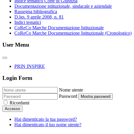
Indice tematico Corte di Giustizia
Documentazione istituzionale, sindacale e aziendale
Rassegna bibliografica
D.lgs. 9 aprile 2008, n. 81
Indici tematici
CoReCo Marche Documentazione Istituzionale
CoReCo Marche Documentazione Istituzionale (Cronologico)
User Menu
PRIN INSPIRE
Login Form
Nome utente
Password
Mostra password
Ricordami
Accesso
Hai dimenticato la tua password?
Hai dimenticato il tuo nome utente?