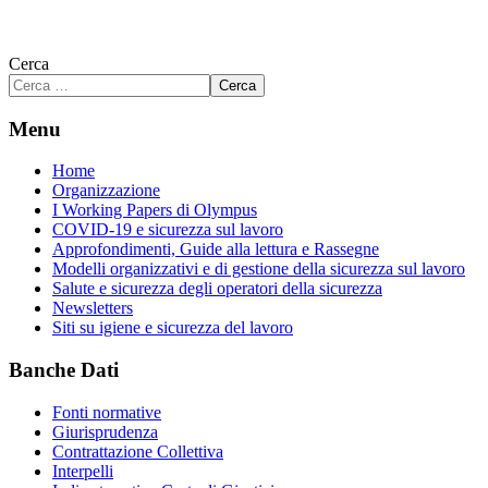
Cerca
Cerca
Menu
Home
Organizzazione
I Working Papers di Olympus
COVID-19 e sicurezza sul lavoro
Approfondimenti, Guide alla lettura e Rassegne
Modelli organizzativi e di gestione della sicurezza sul lavoro
Salute e sicurezza degli operatori della sicurezza
Newsletters
Siti su igiene e sicurezza del lavoro
Banche Dati
Fonti normative
Giurisprudenza
Contrattazione Collettiva
Interpelli