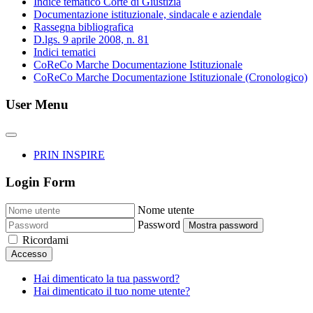
Indice tematico Corte di Giustizia
Documentazione istituzionale, sindacale e aziendale
Rassegna bibliografica
D.lgs. 9 aprile 2008, n. 81
Indici tematici
CoReCo Marche Documentazione Istituzionale
CoReCo Marche Documentazione Istituzionale (Cronologico)
User Menu
PRIN INSPIRE
Login Form
Nome utente
Password
Mostra password
Ricordami
Accesso
Hai dimenticato la tua password?
Hai dimenticato il tuo nome utente?