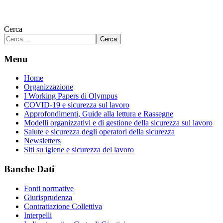
Cerca
Cerca
Menu
Home
Organizzazione
I Working Papers di Olympus
COVID-19 e sicurezza sul lavoro
Approfondimenti, Guide alla lettura e Rassegne
Modelli organizzativi e di gestione della sicurezza sul lavoro
Salute e sicurezza degli operatori della sicurezza
Newsletters
Siti su igiene e sicurezza del lavoro
Banche Dati
Fonti normative
Giurisprudenza
Contrattazione Collettiva
Interpelli