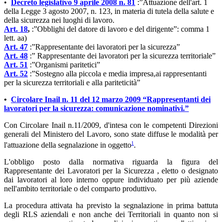
•
Decreto legislativo 9 aprile 2008 n. 81
:”Attuazione dell'art. 1
della Legge 3 agosto 2007, n. 123, in materia di tutela della salute e
della sicurezza nei luoghi di lavoro.
Art. 18
,
:”Obblighi del datore di lavoro e del dirigente”: comma 1
lett. aa)
Art. 47
:”Rappresentante dei lavoratori per la sicurezza”
Art. 48
:” Rappresentante dei lavoratori per la sicurezza territoriale”
Art. 51
:”Organismi paritetici”
Art. 52
:”Sostegno alla piccola e media impresa,ai rappresentanti
per la sicurezza territoriali e alla pariteticità”
•
Circolare Inail n. 11 del 12 marzo 2009
“Rappresentanti dei
lavoratori per la sicurezza: comunicazione nominativi
.”
Con Circolare Inail n.11/2009, d'intesa con le competenti Direzioni
generali del Ministero del Lavoro, sono state diffuse le modalità per
1
l'attuazione della segnalazione in oggetto
.
L'obbligo posto dalla normativa riguarda la figura del
Rappresentante dei Lavoratori per la Sicurezza , eletto o designato
dai lavoratori al loro interno oppure individuato per più aziende
nell'ambito territoriale o del comparto produttivo.
La procedura attivata ha previsto la segnalazione in prima battuta
degli RLS aziendali e non anche dei Territoriali in quanto non si