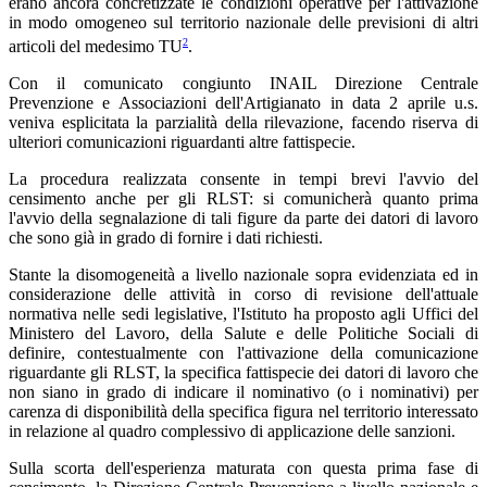
erano ancora concretizzate le condizioni operative per l'attivazione
in modo omogeneo sul territorio nazionale delle previsioni di altri
2
articoli del medesimo TU
.
Con il comunicato congiunto INAIL Direzione Centrale
Prevenzione e Associazioni dell'Artigianato in data 2 aprile u.s.
veniva esplicitata la parzialità della rilevazione, facendo riserva di
ulteriori comunicazioni riguardanti altre fattispecie.
La procedura realizzata consente in tempi brevi l'avvio del
censimento anche per gli RLST: si comunicherà quanto prima
l'avvio della segnalazione di tali figure da parte dei datori di lavoro
che sono già in grado di fornire i dati richiesti.
Stante la disomogeneità a livello nazionale sopra evidenziata ed in
considerazione delle attività in corso di revisione dell'attuale
normativa nelle sedi legislative, l'Istituto ha proposto agli Uffici del
Ministero del Lavoro, della Salute e delle Politiche Sociali di
definire, contestualmente con l'attivazione della comunicazione
riguardante gli RLST, la specifica fattispecie dei datori di lavoro che
non siano in grado di indicare il nominativo (o i nominativi) per
carenza di disponibilità della specifica figura nel territorio interessato
in relazione al quadro complessivo di applicazione delle sanzioni.
Sulla scorta dell'esperienza maturata con questa prima fase di