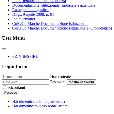
Indice tematico Corte di Giustizia
Documentazione istituzionale, sindacale e aziendale
Rassegna bibliografica
D.lgs. 9 aprile 2008, n. 81
Indici tematici
CoReCo Marche Documentazione Istituzionale
CoReCo Marche Documentazione Istituzionale (Cronologico)
User Menu
PRIN INSPIRE
Login Form
Nome utente
Password
Mostra password
Ricordami
Accesso
Hai dimenticato la tua password?
Hai dimenticato il tuo nome utente?