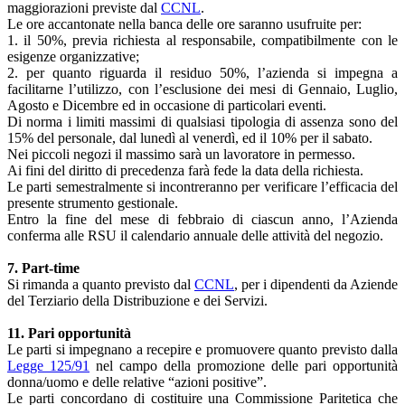
maggiorazioni previste dal
CCNL
.
Le ore accantonate nella banca delle ore saranno usufruite per:
1. il 50%, previa richiesta al responsabile, compatibilmente con le
esigenze organizzative;
2. per quanto riguarda il residuo 50%, l’azienda si impegna a
facilitarne l’utilizzo, con l’esclusione dei mesi di Gennaio, Luglio,
Agosto e Dicembre ed in occasione di particolari eventi.
Di norma i limiti massimi di qualsiasi tipologia di assenza sono del
15% del personale, dal lunedì al venerdì, ed il 10% per il sabato.
Nei piccoli negozi il massimo sarà un lavoratore in permesso.
Ai fini del diritto di precedenza farà fede la data della richiesta.
Le parti semestralmente si incontreranno per verificare l’efficacia del
presente strumento gestionale.
Entro la fine del mese di febbraio di ciascun anno, l’Azienda
conferma alle RSU il calendario annuale delle attività del negozio.
7. Part-time
Si rimanda a quanto previsto dal
CCNL
, per i dipendenti da Aziende
del Terziario della Distribuzione e dei Servizi.
11. Pari opportunità
Le parti si impegnano a recepire e promuovere quanto previsto dalla
Legge 125/91
nel campo della promozione delle pari opportunità
donna/uomo e delle relative “azioni positive”.
Le parti concordano di costituire una Commissione Paritetica che