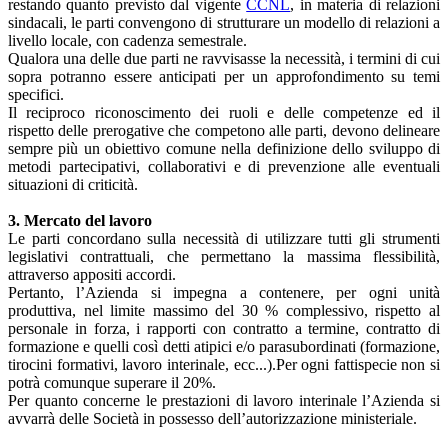
restando quanto previsto dal vigente
CCNL
, in materia di relazioni
sindacali, le parti convengono di strutturare un modello di relazioni a
livello locale, con cadenza semestrale.
Qualora una delle due parti ne ravvisasse la necessità, i termini di cui
sopra potranno essere anticipati per un approfondimento su temi
specifici.
Il reciproco riconoscimento dei ruoli e delle competenze ed il
rispetto delle prerogative che competono alle parti, devono delineare
sempre più un obiettivo comune nella definizione dello sviluppo di
metodi partecipativi, collaborativi e di prevenzione alle eventuali
situazioni di criticità.
3. Mercato del lavoro
Le parti concordano sulla necessità di utilizzare tutti gli strumenti
legislativi contrattuali, che permettano la massima flessibilità,
attraverso appositi accordi.
Pertanto, l’Azienda si impegna a contenere, per ogni unità
produttiva, nel limite massimo del 30 % complessivo, rispetto al
personale in forza, i rapporti con contratto a termine, contratto di
formazione e quelli così detti atipici e/o parasubordinati (formazione,
tirocini formativi, lavoro interinale, ecc...).Per ogni fattispecie non si
potrà comunque superare il 20%.
Per quanto concerne le prestazioni di lavoro interinale l’Azienda si
avvarrà delle Società in possesso dell’autorizzazione ministeriale.