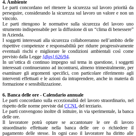
4. Ambiente
Le parti concordano nel ritenere la sicurezza sul lavoro priorità da
perseguire, considerando la sicurezza sul lavoro un valore e non un
vincolo.
Le parti ritengono le normative sulla sicurezza del lavoro uno
strumento indispensabile per la diffusione di un “clima di benessere”
in Azienda.
I soggetti interessati alla sicurezza collaboreranno nell’ambito delle
rispettive competenze e responsabilità per ridurre progressivamente
eventuali rischi e migliorare le condizioni ambientali così come
previsto dalla Legge
[dlgs]
626/94
.
In un’ottica di continuo impegno sul tema in questione, i soggetti
interessati continueranno ad incontrarsi, almeno trimestralmente, per
esaminare gli argomenti specifici, con particolare riferimento agli
interventi effettuati e le azioni da intraprendere, anche in materia di
formazione e sensibilizzazione.
6. Banca delle ore - Calendario annuale
Le parti concordano sulla eccezionalità del lavoro straordinario, nel
rispetto delle norme previste dal
CCNL
del terziario.
Le parti convengono inoltre di istituire, in via sperimentale, la banca
delle ore.
Il lavoratore potrà optare se accantonare le ore di lavoro
straordinario effettuate nella banca delle ore o richiedere il
pagamento delle stesse. In ogni caso il lavoratore ha diritto alle