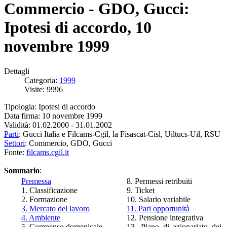
Commercio - GDO, Gucci:
Ipotesi di accordo, 10
novembre 1999
Dettagli
Categoria:
1999
Visite: 9996
Tipologia: Ipotesi di accordo
Data firma: 10 novembre 1999
Validità: 01.02.2000 - 31.01.2002
Parti
: Gucci Italia e Filcams-Cgil, la Fisascat-Cisl, Uiltucs-Uil, RSU
Settori
: Commercio, GDO, Gucci
Fonte:
filcams.cgil.it
Sommario
:
Premessa
8. Permessi retribuiti
1. Classificazione
9. Ticket
2. Formazione
10. Salario variabile
3. Mercato del lavoro
11. Pari opportunità
4. Ambiente
12. Pensione integrativa
5. Compenso domenicale
13. Piano di azionariato dei