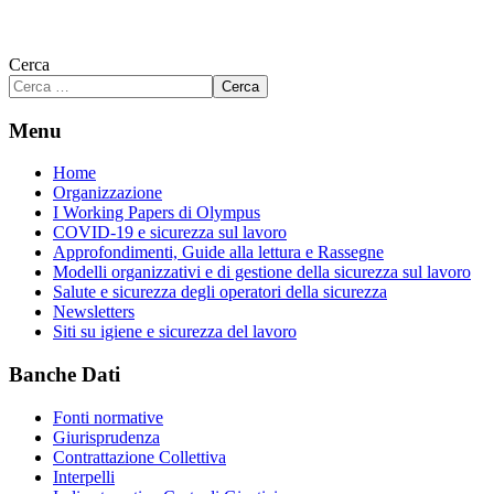
Cerca
Cerca
Menu
Home
Organizzazione
I Working Papers di Olympus
COVID-19 e sicurezza sul lavoro
Approfondimenti, Guide alla lettura e Rassegne
Modelli organizzativi e di gestione della sicurezza sul lavoro
Salute e sicurezza degli operatori della sicurezza
Newsletters
Siti su igiene e sicurezza del lavoro
Banche Dati
Fonti normative
Giurisprudenza
Contrattazione Collettiva
Interpelli