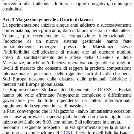
procederà alla trattenuta di tutto il riporto negativo, comunque
costituitosi.
Art. 3 Magazzino generale - Orario di lavoro
La sperimentazione iniziata cinque anni addietro e successivamente
confermata ha, per i primi anni, dato in buona misura i risultati attesi.
Tuttavia, più recentemente la competizione internazionale e
l’adozione di un nuovo sistema gestionale hanno fatto
prepotentemente emergere presso le Maestranze stesse
l’indifferibilità dell’adozione di misure atte ad ottenere migliori
criteri di soddisfacimento delle attese della Clientela e delle
Maestranze, nonché un’efficienza operativa paragonabile ai migliori
livelli di mercato che consenta di reggere la predetta competizione
internazionale - pur consci delle oggettive forti difficoltà che per il
Sud Europa nascono dalla distanza dalle principali fabbriche e
mercati nell’Europa globalizzata.
Le Rappresentanze Sindacali dei Dipendenti, le OO.SS. e Kodak
hanno più volte affrontato l’argomento complesso e difficilmente
governabile per la forte dipendenza da fattori internazionali,
raggiungendo la seguente intesa di massima:
le Parti convengono che il Magazzino - salvo limitatissime eccezioni
per cause approvate - opererà globalmente con orario rigido, con
inizio attività alle ore 8.00, con minuti 5 di tolleranza in entrata.
Secondo il seguente prospetto - in via sperimentale per la durata di
anni uno - in applicazione del
CCNL
Terziario e dell’istituita Banca