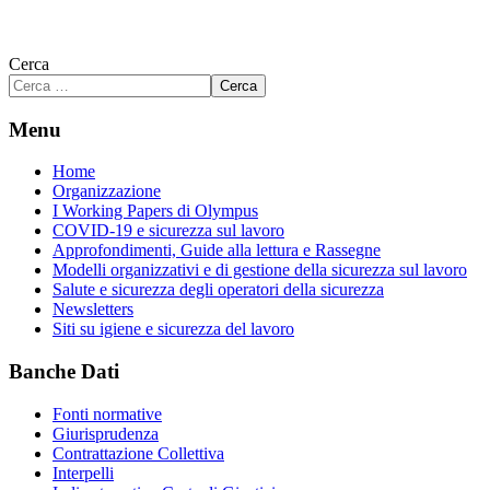
Cerca
Cerca
Menu
Home
Organizzazione
I Working Papers di Olympus
COVID-19 e sicurezza sul lavoro
Approfondimenti, Guide alla lettura e Rassegne
Modelli organizzativi e di gestione della sicurezza sul lavoro
Salute e sicurezza degli operatori della sicurezza
Newsletters
Siti su igiene e sicurezza del lavoro
Banche Dati
Fonti normative
Giurisprudenza
Contrattazione Collettiva
Interpelli