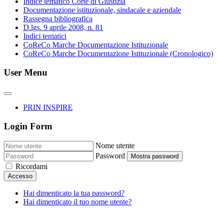
Indice tematico Corte di Giustizia
Documentazione istituzionale, sindacale e aziendale
Rassegna bibliografica
D.lgs. 9 aprile 2008, n. 81
Indici tematici
CoReCo Marche Documentazione Istituzionale
CoReCo Marche Documentazione Istituzionale (Cronologico)
User Menu
PRIN INSPIRE
Login Form
Nome utente
Password
Mostra password
Ricordami
Accesso
Hai dimenticato la tua password?
Hai dimenticato il tuo nome utente?