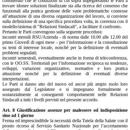
considerato che le condizioni di cui sopra impegneranno le Parti a
trovare idonee soluzioni finalizzate sia alla ricerca del consenso che
funzionali alla pratica gestione delle varie problematiche connesse
all’attuazione di una diversa organizzazione del lavoro, si conviene
sulla definizione di una specifica procedura volta, in coerenza con il
modello/sistema di "Relazioni Sindacali", a facilitare il confronto.
Pertanto le Parti convengono sulla seguente procedura:
incontri mensili RSU/Azienda - di norma dalle 10.00 alle 12.00 del
primo Giovedì di ogni mese - per l’informazione e la consultazione
su temi di interesse locale, nonché per la definizione di eventuali
problemi segnalati;
incontri semestrali, eventualmente anche in forma di teleconferenza,
con le OO.SS. Territoriali per l’informazione reciproca su tendenze,
sviluppi, variazioni organizzative, normative e loro pratica
attuazione nonché per la definizione di eventuali diverse
interpretazioni.
Le Parti si danno atto del nuovo ed ancor più ampio ruolo loro
assegnato dal Legislatore e si impegnano formalmente e
sostanzialmente ai conseguenti comportamenti nelle Relazioni
Sindacali a tutti i livelli previsti nel presente accordo.
Art. 8 Giustificazione assenze per malessere od indisposizione
sino ad 1 giorno
Ferma ed imprescindibile la necessità della Tutela della Salute con il
pronto ricorso al Servizio Sanitario Nazionale per l’accertamento