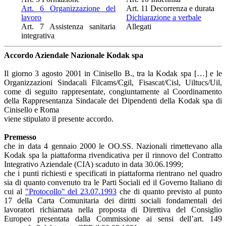
Art. 6 Organizzazione del
Art. 11 Decorrenza e durata
lavoro
Dichiarazione a verbale
Art. 7 Assistenza sanitaria
Allegati
integrativa
Accordo Aziendale Nazionale Kodak spa
Il giorno 3 agosto 2001 in Cinisello B., tra la Kodak spa […] e le
Organizzazioni Sindacali Filcams/Cgil, Fisascat/Cisl, Uiltucs/Uil,
come di seguito rappresentate, congiuntamente al Coordinamento
della Rappresentanza Sindacale dei Dipendenti della Kodak spa di
Cinisello e Roma
viene stipulato il presente accordo.
Premesso
che in data 4 gennaio 2000 le OO.SS. Nazionali rimettevano alla
Kodak spa la piattaforma rivendicativa per il rinnovo del Contratto
Integrativo Aziendale (CIA) scaduto in data 30.06.1999;
che i punti richiesti e specificati in piattaforma rientrano nel quadro
sia di quanto convenuto tra le Parti Sociali ed il Governo Italiano di
cui al
"Protocollo" del 23.07.1993
che di quanto previsto al punto
17 della Carta Comunitaria dei diritti sociali fondamentali dei
lavoratori richiamata nella proposta di Direttiva del Consiglio
Europeo presentata dalla Commissione ai sensi dell’art. 149