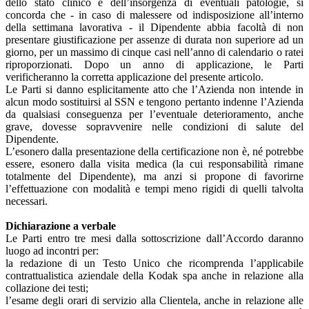
dello stato clinico e dell’insorgenza di eventuali patologie, si
concorda che - in caso di malessere od indisposizione all’interno
della settimana lavorativa - il Dipendente abbia facoltà di non
presentare giustificazione per assenze di durata non superiore ad un
giorno, per un massimo di cinque casi nell’anno di calendario o ratei
riproporzionati. Dopo un anno di applicazione, le Parti
verificheranno la corretta applicazione del presente articolo.
Le Parti si danno esplicitamente atto che l’Azienda non intende in
alcun modo sostituirsi al SSN e tengono pertanto indenne l’Azienda
da qualsiasi conseguenza per l’eventuale deterioramento, anche
grave, dovesse sopravvenire nelle condizioni di salute del
Dipendente.
L’esonero dalla presentazione della certificazione non è, né potrebbe
essere, esonero dalla visita medica (la cui responsabilità rimane
totalmente del Dipendente), ma anzi si propone di favorirne
l’effettuazione con modalità e tempi meno rigidi di quelli talvolta
necessari.
Dichiarazione a verbale
Le Parti entro tre mesi dalla sottoscrizione dall’Accordo daranno
luogo ad incontri per:
la redazione di un Testo Unico che ricomprenda l’applicabile
contrattualistica aziendale della Kodak spa anche in relazione alla
collazione dei testi;
l’esame degli orari di servizio alla Clientela, anche in relazione alle