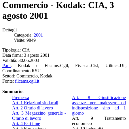
Commercio - Kodak: CIA, 3
agosto 2001
Dettagli
Categoria:
2001
Visite: 9849
Tipologia: CIA
Data firma: 3 agosto 2001
Validità: 30.06.2003
Parti
: Kodak e Filcams-Cgil, Fisascat-Cisl, Uiltucs-Uil,
Coordinamento RSU
Settori: Commercio, Kodak
Fonte:
filcams.cgil.it
Sommario
:
Premessa
Art. 8 Giustificazione
Art. 1 Relazioni sindacali
assenze per malessere od
Art. 2 Orario di lavoro
indisposizione sino ad 1
Art. 3 Magazzino generale -
giorno
Orario di lavoro
Art. 9 Trattamento
Art. 4 Part time
economico
Art. 5 Formazione
Art. 10 Indennità