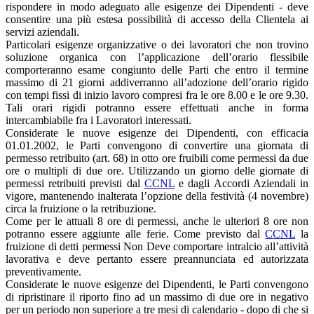
rispondere in modo adeguato alle esigenze dei Dipendenti - deve
consentire una più estesa possibilità di accesso della Clientela ai
servizi aziendali.
Particolari esigenze organizzative o dei lavoratori che non trovino
soluzione organica con l’applicazione dell’orario flessibile
comporteranno esame congiunto delle Parti che entro il termine
massimo di 21 giorni addiverranno all’adozione dell’orario rigido
con tempi fissi di inizio lavoro compresi fra le ore 8.00 e le ore 9.30.
Tali orari rigidi potranno essere effettuati anche in forma
intercambiabile fra i Lavoratori interessati.
Considerate le nuove esigenze dei Dipendenti, con efficacia
01.01.2002, le Parti convengono di convertire una giornata di
permesso retribuito (art. 68) in otto ore fruibili come permessi da due
ore o multipli di due ore. Utilizzando un giorno delle giornate di
permessi retribuiti previsti dal
CCNL
e dagli Accordi Aziendali in
vigore, mantenendo inalterata l’opzione della festività (4 novembre)
circa la fruizione o la retribuzione.
Come per le attuali 8 ore di permessi, anche le ulteriori 8 ore non
potranno essere aggiunte alle ferie. Come previsto dal
CCNL
la
fruizione di detti permessi Non Deve comportare intralcio all’attività
lavorativa e deve pertanto essere preannunciata ed autorizzata
preventivamente.
Considerate le nuove esigenze dei Dipendenti, le Parti convengono
di ripristinare il riporto fino ad un massimo di due ore in negativo
per un periodo non superiore a tre mesi di calendario - dopo di che si