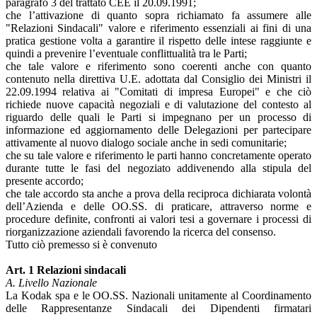
paragrafo 3 del trattato CEE il 20.09.1991;
che l’attivazione di quanto sopra richiamato fa assumere alle
"Relazioni Sindacali" valore e riferimento essenziali ai fini di una
pratica gestione volta a garantire il rispetto delle intese raggiunte e
quindi a prevenire l’eventuale conflittualità tra le Parti;
che tale valore e riferimento sono coerenti anche con quanto
contenuto nella direttiva U.E. adottata dal Consiglio dei Ministri il
22.09.1994 relativa ai "Comitati di impresa Europei" e che ciò
richiede nuove capacità negoziali e di valutazione del contesto al
riguardo delle quali le Parti si impegnano per un processo di
informazione ed aggiornamento delle Delegazioni per partecipare
attivamente al nuovo dialogo sociale anche in sedi comunitarie;
che su tale valore e riferimento le parti hanno concretamente operato
durante tutte le fasi del negoziato addivenendo alla stipula del
presente accordo;
che tale accordo sta anche a prova della reciproca dichiarata volontà
dell’Azienda e delle OO.SS. di praticare, attraverso norme e
procedure definite, confronti ai valori tesi a governare i processi di
riorganizzazione aziendali favorendo la ricerca del consenso.
Tutto ciò premesso si è convenuto
Art. 1 Relazioni sindacali
A. Livello Nazionale
La Kodak spa e le OO.SS. Nazionali unitamente al Coordinamento
delle Rappresentanze Sindacali dei Dipendenti firmatari