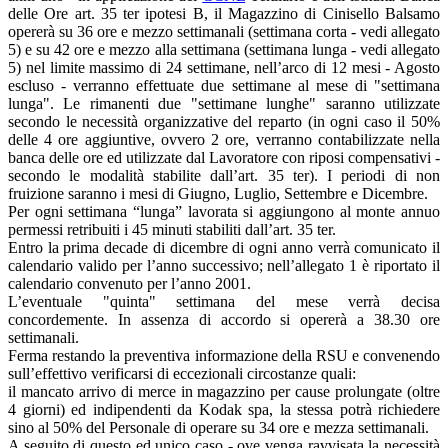
delle Ore art. 35 ter ipotesi B, il Magazzino di Cinisello Balsamo
opererà su 36 ore e mezzo settimanali (settimana corta - vedi allegato
5) e su 42 ore e mezzo alla settimana (settimana lunga - vedi allegato
5) nel limite massimo di 24 settimane, nell’arco di 12 mesi - Agosto
escluso - verranno effettuate due settimane al mese di "settimana
lunga". Le rimanenti due "settimane lunghe" saranno utilizzate
secondo le necessità organizzative del reparto (in ogni caso il 50%
delle 4 ore aggiuntive, ovvero 2 ore, verranno contabilizzate nella
banca delle ore ed utilizzate dal Lavoratore con riposi compensativi -
secondo le modalità stabilite dall’art. 35 ter). I periodi di non
fruizione saranno i mesi di Giugno, Luglio, Settembre e Dicembre.
Per ogni settimana “lunga” lavorata si aggiungono al monte annuo
permessi retribuiti i 45 minuti stabiliti dall’art. 35 ter.
Entro la prima decade di dicembre di ogni anno verrà comunicato il
calendario valido per l’anno successivo; nell’allegato 1 è riportato il
calendario convenuto per l’anno 2001.
L’eventuale "quinta" settimana del mese verrà decisa
concordemente. In assenza di accordo si opererà a 38.30 ore
settimanali.
Ferma restando la preventiva informazione della RSU e convenendo
sull’effettivo verificarsi di eccezionali circostanze quali:
il mancato arrivo di merce in magazzino per cause prolungate (oltre
4 giorni) ed indipendenti da Kodak spa, la stessa potrà richiedere
sino al 50% del Personale di operare su 34 ore e mezza settimanali.
A seguito di questo ed unico caso - ove venga ravvisata la necessità