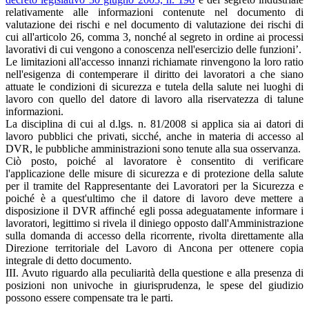
relativamente alle informazioni contenute nel documento di
valutazione dei rischi e nel documento di valutazione dei rischi di
cui all'articolo 26, comma 3, nonché al segreto in ordine ai processi
lavorativi di cui vengono a conoscenza nell'esercizio delle funzioni’.
Le limitazioni all'accesso innanzi richiamate rinvengono la loro ratio
nell'esigenza di contemperare il diritto dei lavoratori a che siano
attuate le condizioni di sicurezza e tutela della salute nei luoghi di
lavoro con quello del datore di lavoro alla riservatezza di talune
informazioni.
La disciplina di cui al d.lgs. n. 81/2008 si applica sia ai datori di
lavoro pubblici che privati, sicché, anche in materia di accesso al
DVR, le pubbliche amministrazioni sono tenute alla sua osservanza.
Ciò posto, poiché al lavoratore è consentito di verificare
l'applicazione delle misure di sicurezza e di protezione della salute
per il tramite del Rappresentante dei Lavoratori per la Sicurezza e
poiché è a quest'ultimo che il datore di lavoro deve mettere a
disposizione il DVR affinché egli possa adeguatamente informare i
lavoratori, legittimo si rivela il diniego opposto dall'Amministrazione
sulla domanda di accesso della ricorrente, rivolta direttamente alla
Direzione territoriale del Lavoro di Ancona per ottenere copia
integrale di detto documento.
III. Avuto riguardo alla peculiarità della questione e alla presenza di
posizioni non univoche in giurisprudenza, le spese del giudizio
possono essere compensate tra le parti.