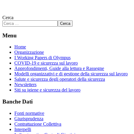
Cerca
Cerca
Menu
Home
Organizzazione
I Working Papers di Olympus
COVID-19 e sicurezza sul lavoro
Approfondimenti, Guide alla lettura e Rassegne
Modelli organizzativi e di gestione della sicurezza sul lavoro
Salute e sicurezza degli operatori della sicurezza
Newsletters
Siti su igiene e sicurezza del lavoro
Banche Dati
Fonti normative
Giurisprudenza
Contrattazione Collettiva
Interpelli