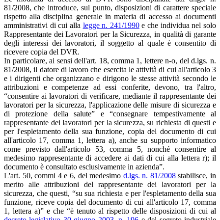
81/2008, che introduce, sul punto, disposizioni di carattere speciale
rispetto alla disciplina generale in materia di accesso ai documenti
amministrativi di cui alla
legge n. 241/1990
e che individua nel solo
Rappresentante dei Lavoratori per la Sicurezza, in qualità di garante
degli interessi dei lavoratori, il soggetto al quale è consentito di
ricevere copia del DVR.
In particolare, ai sensi dell'art. 18, comma 1, lettere n-o, del d.lgs. n.
81/2008, il datore di lavoro che esercita le attività di cui all'articolo 3
e i dirigenti che organizzano e dirigono le stesse attività secondo le
attribuzioni e competenze ad essi conferite, devono, tra l'altro,
“consentire ai lavoratori di verificare, mediante il rappresentante dei
lavoratori per la sicurezza, l'applicazione delle misure di sicurezza e
di protezione della salute” e “consegnare tempestivamente al
rappresentante dei lavoratori per la sicurezza, su richiesta di questi e
per l'espletamento della sua funzione, copia del documento di cui
all'articolo 17, comma 1, lettera a), anche su supporto informatico
come previsto dall'articolo 53, comma 5, nonché consentire al
medesimo rappresentante di accedere ai dati di cui alla lettera r); il
documento è consultato esclusivamente in azienda”.
L'art. 50, commi 4 e 6, del medesimo
d.lgs. n. 81/2008
stabilisce, in
merito alle attribuzioni del rappresentante dei lavoratori per la
sicurezza, che questi, “su sua richiesta e per l'espletamento della sua
funzione, riceve copia del documento di cui all'articolo 17, comma
1, lettera a)” e che “è tenuto al rispetto delle disposizioni di cui al
decreto legislativo 30 giugno 2003, n. 196
e del segreto industriale