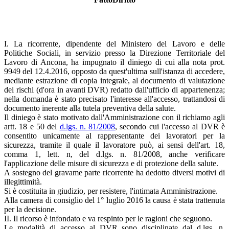
I. La ricorrente, dipendente del Ministero del Lavoro e delle
Politiche Sociali, in servizio presso la Direzione Territoriale del
Lavoro di Ancona, ha impugnato il diniego di cui alla nota prot.
9949 del 12.4.2016, opposto da quest'ultima sull'istanza di accedere,
mediante estrazione di copia integrale, al documento di valutazione
dei rischi (d'ora in avanti DVR) redatto dall'ufficio di appartenenza;
nella domanda è stato precisato l'interesse all'accesso, trattandosi di
documento inerente alla tutela preventiva della salute.
Il diniego è stato motivato dall'Amministrazione con il richiamo agli
artt. 18 e 50 del
d.lgs. n. 81/2008
, secondo cui l'accesso al DVR è
consentito unicamente al rappresentante dei lavoratori per la
sicurezza, tramite il quale il lavoratore può, ai sensi dell'art. 18,
comma 1, lett. n, del d.lgs. n. 81/2008, anche verificare
l'applicazione delle misure di sicurezza e di protezione della salute.
A sostegno del gravame parte ricorrente ha dedotto diversi motivi di
illegittimità.
Si è costituita in giudizio, per resistere, l'intimata Amministrazione.
Alla camera di consiglio del 1° luglio 2016 la causa è stata trattenuta
per la decisione.
II. Il ricorso è infondato e va respinto per le ragioni che seguono.
Le modalità di accesso al DVR sono disciplinate dal d.lgs. n.