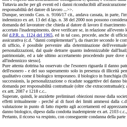
Tuttavia anche per gli eventi ed i danni riconducibili all'assicurazione
responsabilità del datore di lavoro ...>>.
Dunque, secondo Cass. n. 9166/17 cit., andava cassata, in parte, l'i
indennizzo ex art. 13 del d.lgs. n. 38 del 2000 non possono considerars
domanda del lavoratore che chieda al datore di lavoro il risarcimento 
accertato l'inadempimento, deve verificare se, in relazione all'evento le
dal
d.P.R. n. 1124 del 1965
, ed in tal caso, procede, anche di ufficio
assicurativa (c.d. "danni complementari"), da risarcire secondo le comu
di ufficio, è possibile pervenire alla determinazione dell'eventua
personalizzazioni, dal quale detrarre quanto indennizzabile dall'Ina
patrimoniale, ed a tale ultimo accertamento procedendo pure dove non
all'indennizzo stesso].
Pure attenta dottrina ha osservato che l'esonero riguarda il danno pat
dell'esonero - e del suo superamento solo in presenza di illiceità p
qualitativo come il biologico temporaneo. il biologico in franchigia (fi
successionis, la personalizzazione o ricadute soggettive del danno bio
domanda per responsabilità contrattuale (oltre che extracontrattuale); 
ex artt. 2087 e 1218 c.c..
Superate, quindi, le anzidette preliminari obiezioni mosse dalla soci
effetti irritualmente - perché al di fuori dei limiti ammessi dalla
valutazione in punto di fatto rispetto agli accertamenti ed apprezzame
danno biologico, dipeso dalla condotta inadempiente ex art. 2103 c.c.
Pertanto, il ricorso va respinto, con conseguente condanna della parte