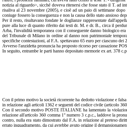
notizia al riguardo>, sicché doveva ritenersi che fosse stato il T. ad in
risaliva al 23 novembre (2005), e cioè ad un paio di settimane dopo 
coniuge fossero la conseguenza e non la causa dello stato ansioso depre
Per il resto, risultavano fondate le doglianze rappresentate dall'appel
pure alla luce di quanto riferito dai testi dr. M. e dr. B., circa il pe
Arba, l'invalidità temporanea con il conseguente danno biologico era 
del Tribunale di Milano in ordine al danno non patrimoniale temporan
specifiche contestazioni, al F.A. spettavano 65 euro per ciascuno dei
Avverso l'anzidetta pronuncia ha proposto ricorso per cassazione POS
In seguito, entrambe le parti hanno depositato memorie ex art. 378 c.p.
Con il primo motivo la società ricorrente ha dedotto violazione e falsa 
in relazione agli articoli 1362 e seguenti del codice civile (articolo 36
Con il secondo motivo POSTE ITALIANE ha lamentato la violazione e fa
relazione all'articolo 360 comma 1° numero 3 c.p.c., laddove la pronuncia
contro, nulla era stato dimostrato dal F.A. in relazione al preteso dir
errato inquadramento, da cui avrebbe avuto origine il demansionamento