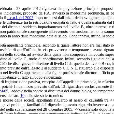
febbraio - 27 aprile 2012 rigettava l'impugnazione principale prop
incidentale, proposto da F.A. avverso la medesima pronuncia, in parzial
do il
c.c.n.l. del 2003
dopo tre mesi dall'inizio dello svolgimento delle 
 le differenze tra la retribuzione erogata di fatto e quella maturata dal
e del diritto al suddetto inquadramento nel livello B, oltre interessi
 non patrimoniale conseguente all'avvenuto demansionamento, la somma
i anno in anno dalla medesima data al saldo. Condannava, infine, la societ
ietà appellante principale, secondo la quale l'attore non era mai stato no
nsabile di quell'ufficio in via provvisoria e temporanea, avuto riguardo
a tesi della società, ad avviso della quale non competeva l'invocato su
dine al livello C, ruolo di coordinatore. Infatti, secondo i giudici dell'ap
Ciò che distingueva il direttore di livello C da quello del livello B era, i
uanto previsto dall'allegato 2 al suddetto C.C.N.L. riguardo alle disposiz
 nel livello C appartenente alla figura professionale direttore ufficio p
circostanze di fatto all'uopo evidenziate.
o di legittimazione passiva, eccepito dall'appellante principale, in relaz
 poiché l'indennizzo previsto dall'art. 13 riguardava esclusivamente i
124/65
, laddove nella specie si discuteva del danno biologico temporaneo
ensi dell'art.
10
dello stesso testo unico.
mosse dalla società appellante riguardo al nesso di causalità tra <<l
vi problemi familiari del dipendente, avuto riguardo invece a quanto
te) nella sua relazione del 28 dicembre 2005, <<cessate solo dopo la sua
nte di Poste Italiane - erano stati genericamente indicati dal F.A. in occ