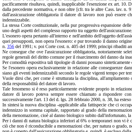
pacificamente risultava, quindi, inapplicabile l'esenzione ex art. 10. 
dalla precedente normativa, e non oltre [cfr. tra le altre Cass. lav. n
dall'assicurazione obbligatoria il datore di lavoro non può essere ch
indennizzabile.
La stessa Corte costituzionale, nella pur progressiva espansione delle t
uno degli aspetti del complesso rapporto tra oggetto dell'assicurazione, 
L'esonero opera pertanto all'interno e nell'ambito dell'oggetto dell'as
quei presupposti, non opera l'esonero: e pur trovando il danno origine da
n.
356
del 1991; v. poi Corte cost. n. 405 del 1999; principi ribaditi
Ne consegue che ove l'assicurazione obbligatoria, notoriamente seletti
regole generali del diritto comune per il risarcimento del danno da in
Per comodità espositiva tali tipologie di danni possano sinteticament
Se l'esonero opera esclusivamente in relazione alle conseguenze dannos
siano gli eventi indennizzabili secondo le regole vigenti tempo per te
Vuole dirsi che, per come è strutturata la disciplina, all'ampliamento
della responsabilità del datore di lavoro.
Tale fenomeno si è reso particolarmente evidente proprio in relazione
datore di lavoro poteva sempre essere chiamato a rispondere con a
successivamente l'art. 13 del d. lgs. 28 febbraio 2000, n. 38, ha esteso
In sintesi la nuova disciplina -applicabile alla fattispecie che ci oc
indennizzo in somma capitale, rapportato al grado della menomazione
della menomazione, cioè al danno biologico subito dall'infortunato, la
Per i danni di natura biologica inferiori al 6% o temporanei non vi è c
ciò che non è riconducibile a menomazioni che, per natura o grado, n
non è coperto dall'assicurazione obbligatoria e, quindi, è escluso dalla 