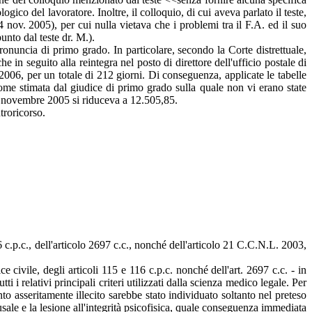
gico del lavoratore. Inoltre, il colloquio, di cui aveva parlato il teste,
ov. 2005), per cui nulla vietava che i problemi tra il F.A. ed il suo
unto dal teste dr. M.).
pronuncia di primo grado. In particolare, secondo la Corte distrettuale,
 in seguito alla reintegra nel posto di direttore dell'ufficio postale di
006, per un totale di 212 giorni. Di conseguenza, applicate le tabelle
ome stimata dal giudice di primo grado sulla quale non vi erano state
al novembre 2005 si riduceva a 12.505,85.
troricorso.
6 c.p.c., dell'articolo 2697 c.c., nonché dell'articolo 21 C.C.N.L. 2003,
vile, degli articoli 115 e 116 c.p.c. nonché dell'art. 2697 c.c. - in
 i relativi principali criteri utilizzati dalla scienza medico legale. Per
to asseritamente illecito sarebbe stato individuato soltanto nel preteso
le e la lesione all'integrità psicofisica, quale conseguenza immediata