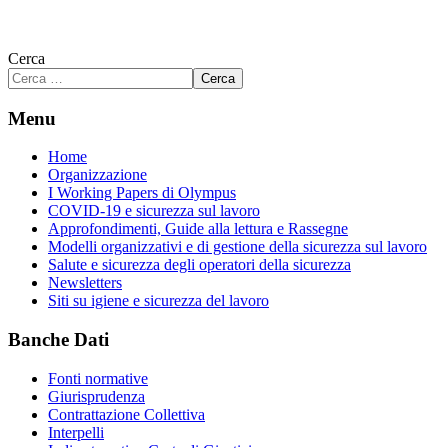
Cerca
Cerca
Menu
Home
Organizzazione
I Working Papers di Olympus
COVID-19 e sicurezza sul lavoro
Approfondimenti, Guide alla lettura e Rassegne
Modelli organizzativi e di gestione della sicurezza sul lavoro
Salute e sicurezza degli operatori della sicurezza
Newsletters
Siti su igiene e sicurezza del lavoro
Banche Dati
Fonti normative
Giurisprudenza
Contrattazione Collettiva
Interpelli