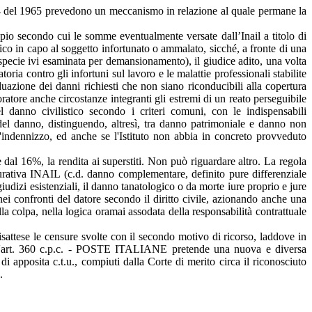
 del 1965 prevedono un meccanismo in relazione al quale permane la
pio secondo cui le somme eventualmente versate dall’Inail a titolo di
gico in capo al soggetto infortunato o ammalato, sicché, a fronte di una
 specie ivi esaminata per demansionamento), il giudice adito, una volta
oria contro gli infortuni sul lavoro e le malattie professionali stabilite
ividuazione dei danni richiesti che non siano riconducibili alla copertura
ratore anche circostanze integranti gli estremi di un reato perseguibile
l danno civilistico secondo i criteri comuni, con le indispensabili
 del danno, distinguendo, altresì, tra danno patrimoniale e danno non
l'indennizzo, ed anche se l'Istituto non abbia in concreto provveduto
 dal 16%, la rendita ai superstiti. Non può riguardare altro. La regola
curativa INAIL (c.d. danno complementare, definito pure differenziale
iudizi esistenziali, il danno tanatologico o da morte iure proprio e jure
nei confronti del datore secondo il diritto civile, azionando anche una
la colpa, nella logica oramai assodata della responsabilità contrattuale
sattese le censure svolte con il secondo motivo di ricorso, laddove in
i dall'art. 360 c.p.c. - POSTE ITALIANE pretende una nuova e diversa
i apposita c.t.u., compiuti dalla Corte di merito circa il riconosciuto
.