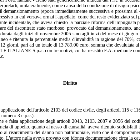
terpretarli, unilateralmente, come causa della condizione di disagio psicolo
il demansionamento (epoca immediatamente successiva e prossima al 4 n
ssivo in cui versava ormai l'appellato, come del resto evidenziato sul p
lante incidentale, che aveva chiesto la parziale riforma dell'impugnata 
rdurare del riscontrato stato morboso, provocato dal demansionamento, anche
durata dagli inizi di novembre 2005 sino agli inizi del mese di giugno 2
eo e ritenuta la percentuale media d'invalidità in ragione del 70%, c
 212 giorni, pari ad un totale di 13.789,00 euro, somma che devalutata 
TE ITALIANE S.p.a. con tre motivi, cui ha resistito F.A. mediante con
c..
Diritto
applicazione dell'articolo 2103 del codice civile, degli articoli 115 e 11
0 numero 3 c.p.c.).
lsa applicazione degli articoli 2043, 2103, 2087 e 2056 del codice ci
 di appello, quanto al nesso di causalità, aveva ritenuto soddisfatti tutti
itto al risarcimento del danno non patrimoniale, visto che il comportamen
. L'attore nulla aveva provato con idonea documentazione circa la causa