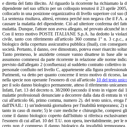
e diretta del fatto illecito. Al riguardo la ricorrente ha richiamato l
dipendente nel suo ufficio per un colloquio tenutosi il 23 aprile 2005, 
collocarlo in una posizione organizzativa di livello superiore col suo (B 
La sentenza risultava, altresì, erronea perché non negava che il F.A.
causare la malattia del dipendente. Ciò ad ulteriore conferma del fat
malattia. Dunque, l'attore non aveva allegato, né provato alcunché in re
Con il terzo motivo POSTE ITALIANE S.p.A. ha dedotto la violazion
civile, tanto con riferimento all'articolo 360 comma 1° n. 3 c.p.c., 
biologico della copertura assicurativa pubblica (Inail), con conseguent
società. Pertanto, il danno, ove dimostrato, poteva esser risarcito sol
Tanto premesso, le anzidette censure vanno disattese in base alle s
assumono commessi da parte ricorrente in relazione alle norme indica
previsto dall'allegato 2 (confluenza) al suddetto contratto collettivo i
personale confluito nel livello C, appartenente alla figura professionale 
Parimenti, va detto per quanto concerne il terzo motivo di ricorso, 
nella specie non operante l'esonero di cui all'articolo
10 del testo unic
per il solo danno biologico permanente, atteso il riferimento unicamente
Infatti, l'art. 13 del decreto n. 38/2000 (secondo il testo in vigore d
malattie professionali denunciate a decorrere dalla data di entrata in 
cui all'articolo 66, primo comma, numero 2). del testo unico, eroga l'i
dall'INAIL: 1) un'indennità giornaliera per l'inabilità temporanea; 2) 
tanto in caso di morte; 5) le cure mediche e chirurgiche, compresi gli
come il danno biologico coperto dall'Istituto si riferisca esclusivam
l'esonero di cui all'art. 10 del T.U. non opera, inevitabilmente, per le 
certo non è compreso il danno biologico da invalidità temporanea, t