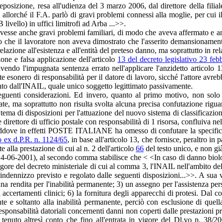
a deposizione, resa all'udienza del 3 marzo 2006, dal direttore della fil
allorché il F.A. parlò di gravi problemi connessi alla moglie, per cui il
livello) in uffici limitrofi ad Arba ...>>.
 avesse anche gravi problemi familiari, di modo che aveva affermato e 
to che il lavoratore non aveva dimostrato che l'asserito demansionamento
lazione all'esistenza e all'entità del preteso danno, ma soprattutto in rel
e e falsa applicazione dell'articolo
13 del decreto legislativo 23 fe
avendo l'impugnata sentenza errato nell'applicare l'anzidetto articolo 
e esonero di responsabilità per il datore di lavoro, sicché l'attore avre
tanto dall'INAIL, quale unico soggetto legittimato passivamente.
eguenti considerazioni. Ed invero, quanto al primo motivo, non solo m
te, ma soprattutto non risulta svolta alcuna precisa confutazione rigu
n tema di disposizioni per l'attuazione del nuovo sistema di classificazi
direttore di ufficio postale con responsabilità di 1 risorsa, confluiva nel
laddove in effetti POSTE ITALIANE ha omesso di confutare la specifica 
o ex d.P.R. n. 1124/65
, in base all'articolo 13, che fornisce, peraltro in 
 alla prestazione di cui al n. 2 dell'articolo
66
del testo unico, e non g
al 14-06-2001), al secondo comma stabilisce che < <In caso di danno biolo
vigore del decreto ministeriale di cui al comma 3, l'INAIL nell'ambito de
ndennizzo previsto e regolato dalle seguenti disposizioni...>>. A sua vol
una rendita per l'inabilità permanente; 3) un assegno per l'assistenza per
 accertamenti clinici; 6) la fornitura degli apparecchi di protesi. Dal
ente e soltanto alla inabilità permanente, perciò con esclusione di quel
responsabilità datoriali concernenti danni non coperti dalle prestazioni pr
enuto altresì conto che fino all'entrata in vigore del Dl.vo n. 38/2