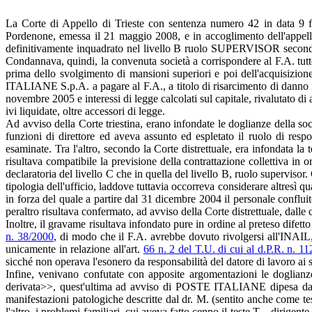
La Corte di Appello di Trieste con sentenza numero 42 in data 9 
Pordenone, emessa il 21 maggio 2008, e in accoglimento dell'appello 
definitivamente inquadrato nel livello B ruolo SUPERVISOR secon
Condannava, quindi, la convenuta società a corrispondere al F.A. tutte
prima dello svolgimento di mansioni superiori e poi dell'acquisizion
ITALIANE S.p.A. a pagare al F.A., a titolo di risarcimento di danno
novembre 2005 e interessi di legge calcolati sul capitale, rivalutato d
ivi liquidate, oltre accessori di legge.
Ad avviso della Corte triestina, erano infondate le doglianze della soc
funzioni di direttore ed aveva assunto ed espletato il ruolo di respo
esaminate. Tra l'altro, secondo la Corte distrettuale, era infondata l
risultava compatibile la previsione della contrattazione collettiva in or
declaratoria del livello C che in quella del livello B, ruolo supervisor. 
tipologia dell'ufficio, laddove tuttavia occorreva considerare altresì q
in forza del quale a partire dal 31 dicembre 2004 il personale confluito
peraltro risultava confermato, ad avviso della Corte distrettuale, dalle 
Inoltre, il gravame risultava infondato pure in ordine al preteso difett
n. 38/2000
, di modo che il F.A. avrebbe dovuto rivolgersi all'INAIL,
unicamente in relazione all'art.
66 n. 2 del T.U. di cui al d.P.R. n. 1
sicché non operava l'esonero da responsabilità del datore di lavoro ai s
Infine, venivano confutate con apposite argomentazioni le doglianze 
derivata>>, quest'ultima ad avviso di POSTE ITALIANE dipesa da gra
manifestazioni patologiche descritte dal dr. M. (sentito anche come tes
l'altro, i problemi familiari, cui aveva fatto cenno il teste T. - dirige