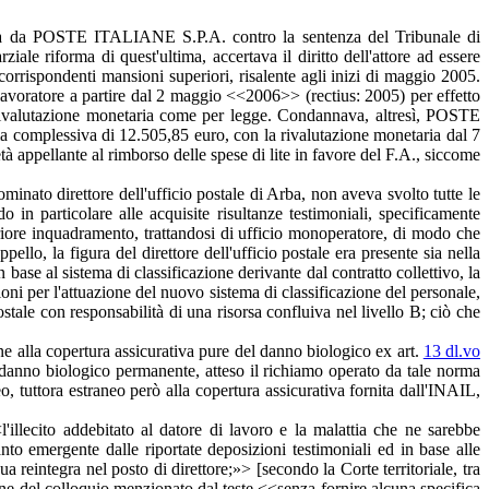
osta da POSTE ITALIANE S.P.A. contro la sentenza del Tribunale di
e riforma di quest'ultima, accertava il diritto dell'attore ad essere
corrispondenti mansioni superiori, risalente agli inizi di maggio 2005.
 lavoratore a partire dal 2 maggio <<2006>> (rectius: 2005) per effetto
 e rivalutazione monetaria come per legge. Condannava, altresì, POSTE
 complessiva di 12.505,85 euro, con la rivalutazione monetaria dal 7
à appellante al rimborso delle spese di lite in favore del F.A., siccome
minato direttore dell'ufficio postale di Arba, non aveva svolto tutte le
 in particolare alle acquisite risultanze testimoniali, specificamente
periore inquadramento, trattandosi di ufficio monoperatore, di modo che
pello, la figura del direttore dell'ufficio postale era presente sia nella
n base al sistema di classificazione derivante dal contratto collettivo, la
ioni per l'attuazione del nuovo sistema di classificazione del personale,
ostale con responsabilità di una risorsa confluiva nel livello B; ciò che
ione alla copertura assicurativa pure del danno biologico ex art.
13 dl.vo
l danno biologico permanente, atteso il richiamo operato da tale norma
, tuttora estraneo però alla copertura assicurativa fornita dall'INAIL,
'illecito addebitato al datore di lavoro e la malattia che ne sarebbe
 emergente dalle riportate deposizioni testimoniali ed in base alle
 reintegra nel posto di direttore;»> [secondo la Corte territoriale, tra
asione del colloquio menzionato dal teste <<senza fornire alcuna specifica