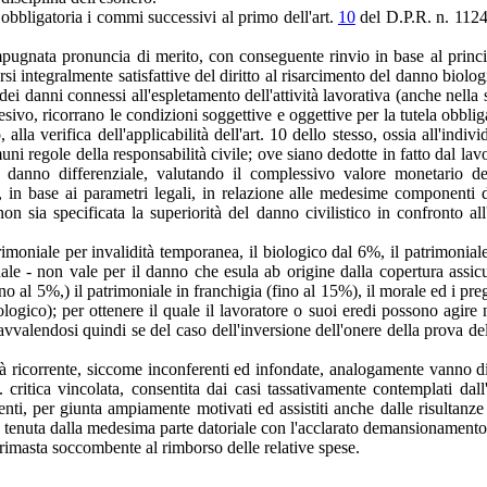
 obbligatoria i commi successivi al primo dell'art.
10
del D.P.R. n. 1124
mpugnata pronuncia di merito, con conseguente rinvio in base al princi
i integralmente satisfattive del diritto al risarcimento del danno biolo
dei danni connessi all'espletamento dell'attività lavorativa (anche nella
sivo, ricorrano le condizioni soggettive e oggettive per la tutela obbligat
, alla verifica dell'applicabilità dell'art. 10 dello stesso, ossia all'ind
ni regole della responsabilità civile; ove siano dedotte in fatto dal lavo
le danno differenziale, valutando il complessivo valore monetario de
il, in base ai parametri legali, in relazione alle medesime componenti
 sia specificata la superiorità del danno civilistico in confronto al
rimoniale per invalidità temporanea, il biologico dal 6%, il patrimoniale
enale - non vale per il danno che esula ab origine dalla copertura assi
no al 5%,) il patrimoniale in franchigia (fino al 15%), il morale ed i preg
logico); per ottenere il quale il lavoratore o suoi eredi possono agire 
avvalendosi quindi se del caso dell'inversione dell'onere della prova del
età ricorrente, siccome inconferenti ed infondate, analogamente vanno di
 c.d. critica vincolata, consentita dai casi tassativamente contemplat
nti, per giunta ampiamente motivati ed assistiti anche dalle risultanze d
, tenuta dalla medesima parte datoriale con l'acclarato demansionamento
 rimasta soccombente al rimborso delle relative spese.