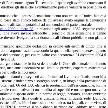
iale di Pordenone, signor T., secondo il quale egli avrebbe convocato il
 direttore gli disse che eventualmente poteva valutarsi la possibilità di
ammesso che il preteso demansionamento non era stato l'unico fattore a
 fosse stato l'unico fattore da cui avesse avuto origine la denunciata
azione alla sua imputabilità ad una condotta di parte datoriale.
bbraio 2000 numero 38
, in relazione agli articoli 1362 seguente codice
13, che aveva invece introdotto il principio della estensione al danno
bbe dovuto rivolgere la sua domanda all'Istituto pubblico e non già alla
ancano specifiche deduzioni in ordine agli errori di diritto, che si
ardo all'argomentazione, secondo la quale nella specie operava quanto
one del personale, per cui tra l'altro con decorrenza 31 dicembre 2004 il
 livello B.
argomentazione in forza della quale la Corte distrettuale ha ritenuto
parte, mediante l'indennizzo nei limiti ivi previsti, copertura assicurativa
ià per quello temporaneo.
gico, i danni conseguenti ad infortuni sul lavoro verificatisi, nonché a
l sistema d'indennizzo e sostegno sociale, in luogo della prestazione di
ta, l'art. 66 del T.U. elenca le prestazioni dell'assicurazione, fornite
sonale continuativa; 4) una rendita ai superstiti e un assegno una volta
 combinato disposto delle due norme di legge, pertanto, appare evidente
la temporanea, della quale si discute, invece, in questa sede. Dunque,
eviste dall'art. 66 del medesimo testo unico, tra le quali, come visto, di
000 l'INAIL copriva il solo danno patrimoniale, laddove per il resto