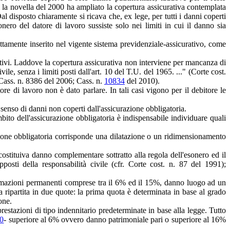
ui la novella del 2000 ha ampliato la copertura assicurativa contemplata
l disposto chiaramente si ricava che, ex lege, per tutti i danni coperti
nero del datore di lavoro sussiste solo nei limiti in cui il danno sia
trettamente inserito nel vigente sistema previdenziale-assicurativo, come
ettivi. Laddove la copertura assicurativa non interviene per mancanza di
le, senza i limiti posti dall'art. 10 del T.U. del 1965. ..." (Corte cost.
 Cass. n. 8386 del 2006; Cass. n.
10834
del 2010).
re di lavoro non è dato parlare. In tali casi vigono per il debitore le
enso di danni non coperti dall'assicurazione obbligatoria.
bito dell'assicurazione obbligatoria è indispensabile individuare quali
razione obbligatoria corrisponde una dilatazione o un ridimensionamento
ostituiva danno complementare sottratto alla regola dell'esonero ed il
sti della responsabilità civile (cfr. Corte cost. n. 87 del 1991);
 menomazioni permanenti comprese tra il 6% ed il 15%, danno luogo ad un
ipartita in due quote: la prima quota è determinata in base al grado
one.
restazioni di tipo indennitario predeterminate in base alla legge. Tutto
00
- superiore al 6% ovvero danno patrimoniale pari o superiore al 16%