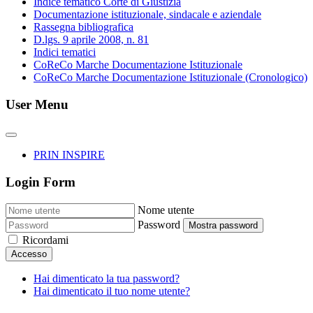
Indice tematico Corte di Giustizia
Documentazione istituzionale, sindacale e aziendale
Rassegna bibliografica
D.lgs. 9 aprile 2008, n. 81
Indici tematici
CoReCo Marche Documentazione Istituzionale
CoReCo Marche Documentazione Istituzionale (Cronologico)
User Menu
PRIN INSPIRE
Login Form
Nome utente
Password
Mostra password
Ricordami
Accesso
Hai dimenticato la tua password?
Hai dimenticato il tuo nome utente?