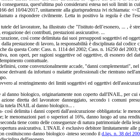
Di conseguenza, quest'ultima può considerarsi estesa nei soli limiti in c
. 9166 del 10/04/2017, unitamente alla giurisprudenza ivi richiamata: <<Da
iamato a rispondere civilmente. Letta in positivo la regola è che l'eso
utele del lavoratore, ha illustrato che "l'istituto dell’esonero, ... , è s
erogazione dei contributi, prestazioni assicurative. ...
sicurazione, così come delimitata dai suoi presupposti soggettivi ed ogg
lla prestazione di lavoro, la responsabilità è disciplinata dal codice civi
 anche da questa Corte: Cass. n. 1114 del 2002; Cass. n. 16250 del 2003;
va, non operi, per ragioni soggettive od oggettive, di esonero del dato
adempimento contrattuale.
e definirsi, come convenzionalmente accade, "danni complementari", nel s
e derivanti da infortuni o malattie professionali che rientrano nell'am
mpo.
 ovvero al restringimento dei limiti soggettivi ed oggettivi dell'assicu
 al danno biologico, originariamente non coperto dall'INAIL, per cui c
zione diretta del lavoratore danneggiato, secondo i comuni presuppo
 la tutela INAIL al danno biologico... .
cupa- così delimita i danni coperti dall'assicurazione obbligatoria: le
; le menomazioni pari o superiori al 16%, danno luogo ad una rendita r
 seconda tiene conto delle conseguenze di natura patrimoniale della lesi
opertura assicurativa. L'INAIL è esclusivo debitore limitatamente alle p
on costituiscono danno biologico -inteso secondo il
d.lgs. n. 38 del 20
disciplina dell'esonero.