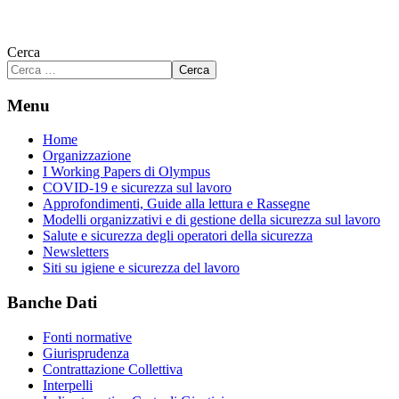
Cerca
Cerca
Menu
Home
Organizzazione
I Working Papers di Olympus
COVID-19 e sicurezza sul lavoro
Approfondimenti, Guide alla lettura e Rassegne
Modelli organizzativi e di gestione della sicurezza sul lavoro
Salute e sicurezza degli operatori della sicurezza
Newsletters
Siti su igiene e sicurezza del lavoro
Banche Dati
Fonti normative
Giurisprudenza
Contrattazione Collettiva
Interpelli