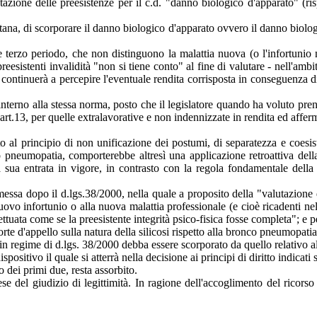
tazione delle preesistenze per il c.d. "danno biologico d'apparato" (ris
itana, di scorporare il danno biologico d'apparato ovvero il danno biolo
 e terzo periodo, che non distinguono la malattia nuova (o l'infortunio
preesistenti invalidità "non si tiene conto" al fine di valutare - nell'amb
 continuerà a percepire l'eventuale rendita corrisposta in conseguenza di 
ica interno alla stessa norma, posto che il legislatore quando ha voluto p
t.13, per quelle extralavorative e non indennizzate in rendita ed affermar
o al principio di non unificazione dei postumi, di separatezza e coesist
 pneumopatia, comporterebbe altresì una applicazione retroattiva della 
la sua entrata in vigore, in contrasto con la regola fondamentale dell
emessa dopo il d.lgs.38/2000, nella quale a proposito della "valutazione 
vo infortunio o alla nuova malattia professionale (e cioè ricadenti nel
ettuata come se la preesistente integrità psico-fisica fosse completa"; e
rte d'appello sulla natura della silicosi rispetto alla bronco pneumopatia
 in regime di d.lgs. 38/2000 debba essere scorporato da quello relativo a
ositivo il quale si atterrà nella decisione ai principi di diritto indicati 
o dei primi due, resta assorbito.
pese del giudizio di legittimità. In ragione dell'accoglimento del ricors