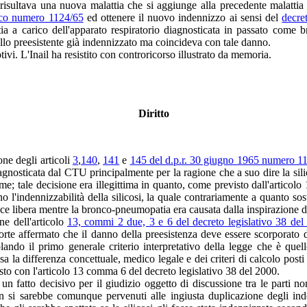
 risultava una nuova malattia che si aggiunge alla precedente malattia
ico numero 1124/65
ed ottenere il nuovo indennizzo ai sensi del
decre
tia a carico dell'apparato respiratorio diagnosticata in passato com
llo preesistente già indennizzato ma coincideva con tale danno.
vi. L'Inail ha resistito con controricorso illustrato da memoria.
Diritto
one degli articoli
3
,
140
,
141
e
145 del d.p.r. 30 giugno 1965 numero 1
diagnosticata dal CTU principalmente per la ragione che a suo dire la sil
me; tale decisione era illegittima in quanto, come previsto dall'articol
o l'indennizzabilità della silicosi, la quale contrariamente a quanto s
e libera mentre la bronco-pneumopatia era causata dalla inspirazione di si
ne dell'articolo
13, commi 2 due, 3 e 6 del decreto legislativo 38 del
 corte affermato che il danno della preesistenza deve essere scorporat
ndo il primo generale criterio interpretativo della legge che è quello 
 la differenza concettuale, medico legale e dei criteri di calcolo posti a
sto con l'articolo 13 comma 6 del decreto legislativo 38 del 2000.
 un fatto decisivo per il giudizio oggetto di discussione tra le parti
on si sarebbe comunque pervenuti alle ingiusta duplicazione degli inde