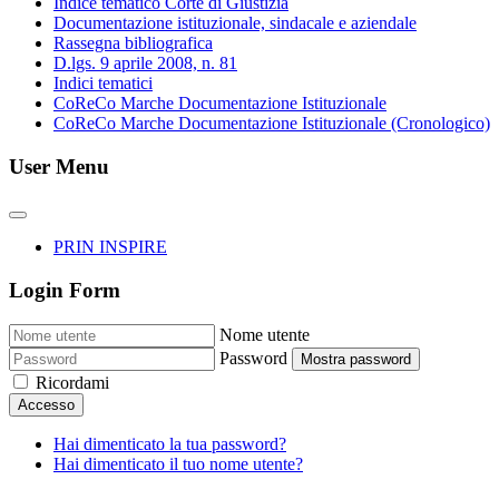
Indice tematico Corte di Giustizia
Documentazione istituzionale, sindacale e aziendale
Rassegna bibliografica
D.lgs. 9 aprile 2008, n. 81
Indici tematici
CoReCo Marche Documentazione Istituzionale
CoReCo Marche Documentazione Istituzionale (Cronologico)
User Menu
PRIN INSPIRE
Login Form
Nome utente
Password
Mostra password
Ricordami
Accesso
Hai dimenticato la tua password?
Hai dimenticato il tuo nome utente?