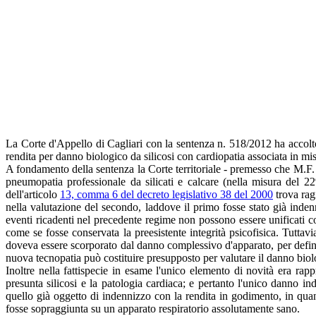
La Corte d'Appello di Cagliari con la sentenza n. 518/2012 ha accolto l
rendita per danno biologico da silicosi con cardiopatia associata in mi
A fondamento della sentenza la Corte territoriale - premesso che M.F.
pneumopatia professionale da silicati e calcare (nella misura del 
dell'articolo
13, comma 6 del decreto legislativo 38 del 2000
trova rag
nella valutazione del secondo, laddove il primo fosse stato già inden
eventi ricadenti nel precedente regime non possono essere unificati c
come se fosse conservata la preesistente integrità psicofisica. Tuttav
doveva essere scorporato dal danno complessivo d'apparato, per defin
nuova tecnopatia può costituire presupposto per valutare il danno biol
Inoltre nella fattispecie in esame l'unico elemento di novità era rapp
presunta silicosi e la patologia cardiaca; e pertanto l'unico danno i
quello già oggetto di indennizzo con la rendita in godimento, in qua
fosse sopraggiunta su un apparato respiratorio assolutamente sano.