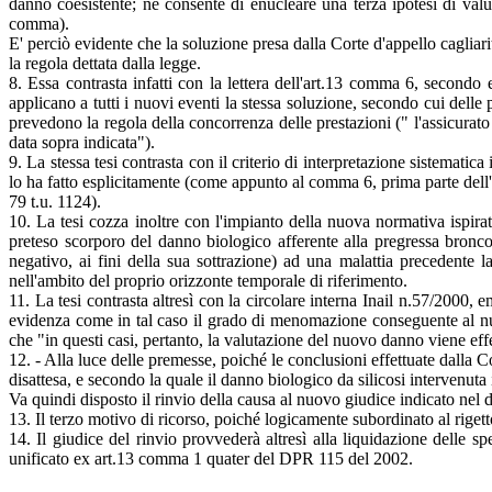
danno coesistente; nè consente di enucleare una terza ipotesi di valu
comma).
E' perciò evidente che la soluzione presa dalla Corte d'appello cagliar
la regola dettata dalla legge.
8. Essa contrasta infatti con la lettera dell'art.13 comma 6, secondo
applicano a tutti i nuovi eventi la stessa soluzione, secondo cui delle 
prevedono la regola della concorrenza delle prestazioni (" l'assicurato
data sopra indicata").
9. La stessa tesi contrasta con il criterio di interpretazione sistemat
lo ha fatto esplicitamente (come appunto al comma 6, prima parte dell'ar
79 t.u. 1124).
10. La tesi cozza inoltre con l'impianto della nuova normativa ispirat
preteso scorporo del danno biologico afferente alla pregressa bronco
negativo, ai fini della sua sottrazione) ad una malattia precedente 
nell'ambito del proprio orizzonte temporale di riferimento.
11. La tesi contrasta altresì con la circolare interna Inail n.57/2000, 
evidenza come in tal caso il grado di menomazione conseguente al nuo
che "in questi casi, pertanto, la valutazione del nuovo danno viene eff
12. - Alla luce delle premesse, poiché le conclusioni effettuate dalla Co
disattesa, e secondo la quale il danno biologico da silicosi intervenuta
Va quindi disposto il rinvio della causa al nuovo giudice indicato nel disp
13. Il terzo motivo di ricorso, poiché logicamente subordinato al rigett
14. Il giudice del rinvio provvederà altresì alla liquidazione delle s
unificato ex art.13 comma 1 quater del DPR 115 del 2002.