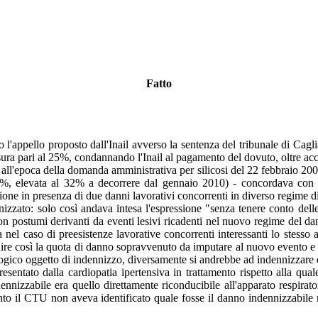
Fatto
'appello proposto dall'Inail avverso la sentenza del tribunale di Caglia
sura pari al 25%, condannando l'Inail al pagamento del dovuto, oltre acc
 all'epoca della domanda amministrativa per silicosi del 22 febbraio 200
22%, elevata al 32% a decorrere dal gennaio 2010) - concordava con l
ione in presenza di due danni lavorativi concorrenti in diverso regime di 
nizzato: solo così andava intesa l'espressione "senza tenere conto delle
on postumi derivanti da eventi lesivi ricadenti nel nuovo regime del d
ia nel caso di preesistenze lavorative concorrenti interessanti lo stesso
ire così la quota di danno sopravvenuto da imputare al nuovo evento e s
ogico oggetto di indennizzo, diversamente si andrebbe ad indennizzare du
resentato dalla cardiopatia ipertensiva in trattamento rispetto alla qu
ndennizzabile era quello direttamente riconducibile all'apparato respira
nto il CTU non aveva identificato quale fosse il danno indennizzabile r