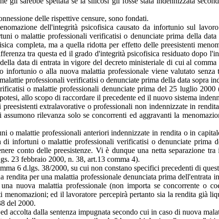
li sarebbe spettata se la silicosi gli fosse stata indennizzata secondo 
connessione delle rispettive censure, sono fondati.
omazione dell'integrità psicofisica causato da infortunio sul lavor
ortuni o malattie professionali verificatisi o denunciate prima della da
ofisica completa, ma a quella ridotta per effetto delle preesistenti meno
 differenza tra questa ed il grado d'integrità psicofisica residuato dopo 
 della data di entrata in vigore del decreto ministeriale di cui al comma 3
infortunio o alla nuova malattia professionale viene valutato senza ten
malattie professionali verificatisi o denunciate prima della data sopra ind
rificatisi o malattie professionali denunciate prima del 25 luglio 2000 
ipotesi, allo scopo di raccordare il precedente ed il nuovo sistema indenn
 preesistenti extralavorative o professionali non indennizzate in rendi
i assumono rilevanza solo se concorrenti ed aggravanti la menomazione
ni o malattie professionali anteriori indennizzate in rendita o in capita
a di infortuni o malattie professionali verificatisi o denunciate pri
enere conto delle preesistenze. Vi è dunque una netta separazione tra 
Lgs. 23 febbraio 2000, n. 38, art.13 comma 4).
comma 6 d.lgs. 38/2000, su cui non constano specifici precedenti di ques
na rendita per una malattia professionale denunciata prima dell'entrata in
 una nuova malattia professionale (non importa se concorrente o coe
i menomazioni; ed il lavoratore percepirà pertanto sia la rendita già li
 38 del 2000.
l ed accolta dalla sentenza impugnata secondo cui in caso di nuova malat