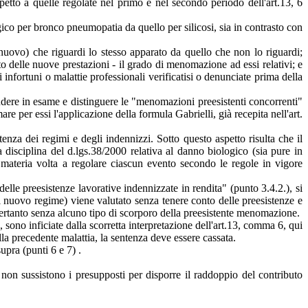
petto a quelle regolate nel primo e nel secondo periodo dell'art.13, 6
gico per bronco pneumopatia da quello per silicosi, sia in contrasto con
 nuovo) che riguardi lo stesso apparato da quello che non lo riguardi;
ito delle nuove prestazioni - il grado di menomazione ad essi relativi; e
infortuni o malattie professionali verificatisi o denunciate prima della
rendere in esame e distinguere le "menomazioni preesistenti concorrenti"
e per essi l'applicazione della formula Gabrielli, già recepita nell'art.
enza dei regimi e degli indennizzi. Sotto questo aspetto risulta che il
disciplina del d.lgs.38/2000 relativa al danno biologico (sia pure in
a materia volta a regolare ciascun evento secondo le regole in vigore
delle preesistenze lavorative indennizzate in rendita" (punto 3.4.2.), si
 nuovo regime) viene valutato senza tenere conto delle preesistenze e
 pertanto senza alcuno tipo di scorporo della preesistente menomazione.
, sono inficiate dalla scorretta interpretazione dell'art.13, comma 6, qui
lla precedente malattia, la sentenza deve essere cassata.
supra (punti 6 e 7) .
o non sussistono i presupposti per disporre il raddoppio del contributo