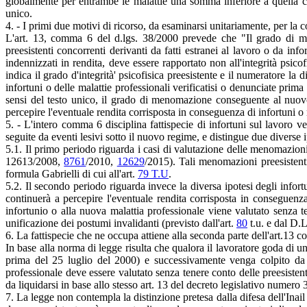
globalmente per entrambe le malattie una somma inferiore a quella che g
unico.
4. - I primi due motivi di ricorso, da esaminarsi unitariamente, per la 
L'art. 13, comma 6 del d.lgs. 38/2000 prevede che "Il grado di men
preesistenti concorrenti derivanti da fatti estranei al lavoro o da inf
indennizzati in rendita, deve essere rapportato non all'integrità psic
indica il grado d'integrità' psicofisica preesistente e il numeratore la
infortuni o delle malattie professionali verificatisi o denunciate prima
sensi del testo unico, il grado di menomazione conseguente al nuovo 
percepire l'eventuale rendita corrisposta in conseguenza di infortuni o 
5. - L'intero comma 6 disciplina fattispecie di infortuni sul lavoro ve
seguite da eventi lesivi sotto il nuovo regime, e distingue due diverse 
5.1. Il primo periodo riguarda i casi di valutazione delle menomazioni
12613/2008,
8761
/2010,
12629
/2015). Tali menomazioni preesistent
formula Gabrielli di cui all'art.
79 T.U
.
5.2. Il secondo periodo riguarda invece la diversa ipotesi degli infortu
continuerà a percepire l'eventuale rendita corrisposta in conseguenz
infortunio o alla nuova malattia professionale viene valutato senza t
unificazione dei postumi invalidanti (previsto dall'art.
80
t.u. e dal D.
6. La fattispecie che ne occupa attiene alla seconda parte dell'art.13 
In base alla norma di legge risulta che qualora il lavoratore goda di u
prima del 25 luglio del 2000) e successivamente venga colpito da
professionale deve essere valutato senza tenere conto delle preesistent
da liquidarsi in base allo stesso art. 13 del decreto legislativo numero
7. La legge non contempla la distinzione pretesa dalla difesa dell'Inai