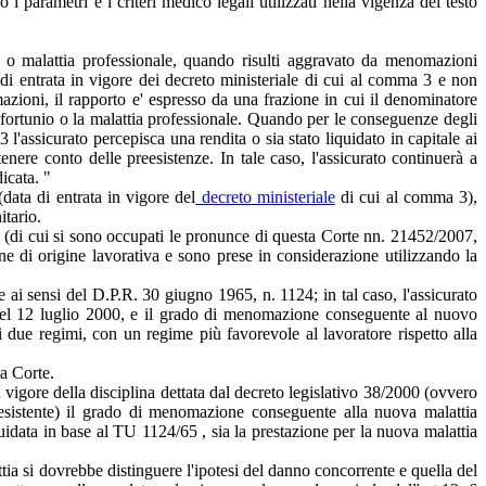
i parametri e i criteri medico legali utilizzati nella vigenza del testo
o o malattia professionale, quando risulti aggravato da menomazioni
ta di entrata in vigore dei decreto ministeriale di cui al comma 3 e non
mazioni, il rapporto e' espresso da una frazione in cui il denominatore
l'infortunio o la malattia professionale. Quando per le conseguenze degli
 l'assicurato percepisca una rendita o sia stato liquidato in capitale ai
ere conto delle preesistenze. In tale caso, l'assicurato continuerà a
icata. "
(data di entrata in vigore del
decreto ministeriale
di cui al comma 3),
itario.
ta (di cui si sono occupati le pronunce di questa Corte nn. 21452/2007,
 di origine lavorativa e sono prese in considerazione utilizzando la
le ai sensi del D.P.R. 30 giugno 1965, n. 1124; in tal caso, l'assicurato
ma del 12 luglio 2000, e il grado di menomazione conseguente al nuovo
i due regimi, con un regime più favorevole al lavoratore rispetto alla
ta Corte.
 vigore della disciplina dettata dal decreto legislativo 38/2000 (ovvero
sistente) il grado di menomazione conseguente alla nuova malattia
quidata in base al TU 1124/65 , sia la prestazione per la nuova malattia
tia si dovrebbe distinguere l'ipotesi del danno concorrente e quella del