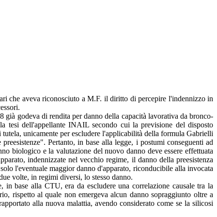
ri che aveva riconosciuto a M.F. il diritto di percepire l'indennizzo in
essori.
8 già godeva di rendita per danno della capacità lavorativa da bronco-
a tesi dell'appellante INAIL secondo cui la previsione del disposto
tutela, unicamente per escludere l'applicabilità della formula Gabrielli
 preesistenze". Pertanto, in base alla legge, i postumi conseguenti ad
anno biologico e la valutazione del nuovo danno deve essere effettuata
 apparato, indennizzate nel vecchio regime, il danno della preesistenza
olo l'eventuale maggior danno d'apparato, riconducibile alla invocata
e volte, in regimi diversi, lo stesso danno.
ale, in base alla CTU, era da escludere una correlazione causale tra la
torio, rispetto al quale non emergeva alcun danno sopraggiunto oltre a
apportato alla nuova malattia, avendo considerato come se la silicosi