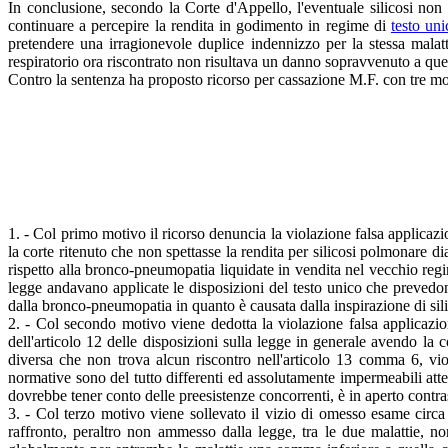
In conclusione, secondo la Corte d'Appello, l'eventuale silicosi non
continuare a percepire la rendita in godimento in regime di
testo un
pretendere una irragionevole duplice indennizzo per la stessa malat
respiratorio ora riscontrato non risultava un danno sopravvenuto a que
Contro la sentenza ha proposto ricorso per cassazione M.F. con tre moti
1. - Col primo motivo il ricorso denuncia la violazione falsa applicazi
la corte ritenuto che non spettasse la rendita per silicosi polmonare 
rispetto alla bronco-pneumopatia liquidate in vendita nel vecchio regi
legge andavano applicate le disposizioni del testo unico che prevedon
dalla bronco-pneumopatia in quanto è causata dalla inspirazione di silic
2. - Col secondo motivo viene dedotta la violazione falsa applicazio
dell'articolo 12 delle disposizioni sulla legge in generale avendo la
diversa che non trova alcun riscontro nell'articolo 13 comma 6, viola
normative sono del tutto differenti ed assolutamente impermeabili attesa
dovrebbe tener conto delle preesistenze concorrenti, è in aperto contra
3. - Col terzo motivo viene sollevato il vizio di omesso esame circa
raffronto, peraltro non ammesso dalla legge, tra le due malattie, n