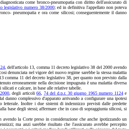
 diagnosticata come bronco-pneumopatia con diritto dell'assicurato di
to legislativo numero 38/2000
; ed in definitiva l'appellato non poteva
e bronco- pneumopatia e ora come silicosi; conseguentemente il danno
124
, dell'articolo 13, comma 11 decreto legislativo 38 del 2000 avendo
icosi denunciata nel vigore del nuovo regime sarebbe la stessa malattia
o 13 comma 11 del decreto legislativo 38, per quanto non previsto dalla
ostenuto erroneamente nella decisione impugnata è una malattia diversa
licati e calcare, in base alle relative tabelle.
 2000
, degli articoli
66
,
74 del d.p.r. 30 giugno 1965 numero 1124
e
o dal danno complessivo d'apparato arrivando a configurare una ipotesi
letterale. Inoltre i due sistemi di indennizzo previsti dalle predette
lla base degli stessi; affermare che in caso di sopraggiunta silicosi, si
 non avendo la Corte preso in considerazione che anche ipotizzando un
nnizzi; ma anzi sarebbe risultato che l'assicurato avrebbe percepito