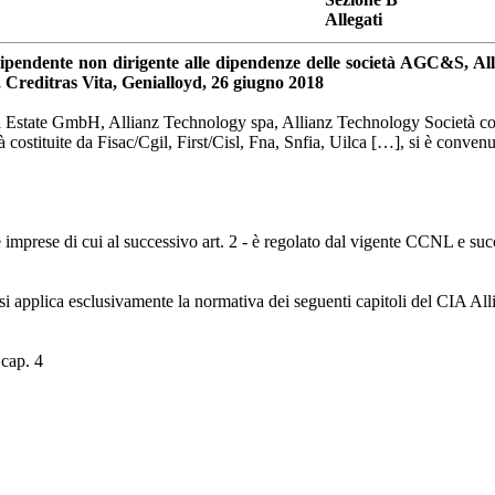
Allegati
e dipendente non dirigente alle dipendenze delle società AGC&S, Al
, Creditras Vita, Genialloyd, 26 giugno 2018
 Estate GmbH, Allianz Technology spa, Allianz Technology Società conso
costituite da Fisac/Cgil, First/Cisl, Fna, Snfia, Uilca […], si è convenu
le imprese di cui al successivo art. 2 - è regolato dal vigente CCNL e su
si applica esclusivamente la normativa dei seguenti capitoli del CIA All
 cap. 4