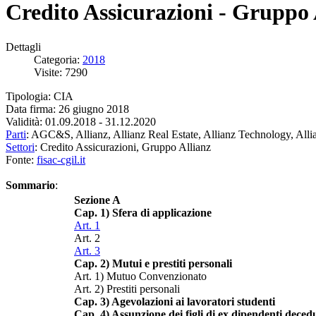
Credito Assicurazioni - Gruppo 
Dettagli
Categoria:
2018
Visite: 7290
Tipologia: CIA
Data firma: 26 giugno 2018
Validità: 01.09.2018 - 31.12.2020
Parti
: AGC&S, Allianz, Allianz Real Estate, Allianz Technology, Allia
Settori
: Credito Assicurazioni, Gruppo Allianz
Fonte:
fisac-cgil.it
Sommario
:
Sezione A
Cap. 1) Sfera di applicazione
Art. 1
Art. 2
Art. 3
Cap. 2) Mutui e prestiti personali
Art. 1) Mutuo Convenzionato
Art. 2) Prestiti personali
Cap. 3) Agevolazioni ai lavoratori studenti
Cap. 4) Assunzione dei figli di ex dipendenti decedu