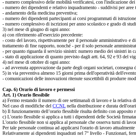
- numero complessivo delie mobilità verificatesi, con l'indicazione dei 
- numero dei dipendenti e relativo inquadramento - suddivisi per aree terr
- andamento della medicina preventiva;
- numero dei dipendenti partecipanti ai corsi programmati di istruzio
- numero complessivo di iscrizioni per anno scolastico e grado di studi 
3) nel mese di giugno di ogni anno:
a) con riferimento all'esercizio precedente:
- costo del lavoro, rispettivamente per il personale amministrativo e 
trattamento di fine rapporto, nonché - per il solo personale amministr
- per quanto riguarda il servizio sinistri: numero medio dei sinistri in
- stato di applicazione di quanto previsto dagli artt. 64, 92 e 93 del vi
4) nel mese di ottobre di ogni anno:
- ad avvenuta approvazione da parte degli organi societari, consegna de
5) in via preventiva almeno 15 giorni prima dell'operatività dell'evento
- comunicazioni delle innovazioni ritenute suscettibili di produrre mo
Cap. 6) Orario di lavoro e permessi
Art. 1) Orario flessibile
a) Fermo restando il numero di ore settimanali di lavoro e la relativa di
Nel caso di modifiche del
CCNL
nella distribuzione e durata dell'ora
b) Il funzionamento dell’orario flessibile risulta definito con apposito
c) L'orario flessibile si applica a tutti i dipendenti delle Società fir
L'orario flessibile non si applica al personale che osserva turni di lavo
Per tale personale continua ad applicarsi l'orario di lavoro attualmente 
Relativamente ai dipendenti inquadrati nel 7° livello - Funzionari, fer