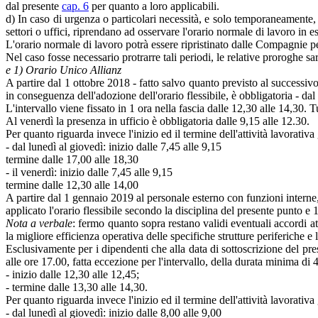
dal presente
cap. 6
per quanto a loro applicabili.
d) In caso di urgenza o particolari necessità, e solo temporaneamente
settori o uffici, riprendano ad osservare l'orario normale di lavoro in ess
L'orario normale di lavoro potrà essere ripristinato dalle Compagnie p
Nel caso fosse necessario protrarre tali periodi, le relative proroghe 
e 1) Orario Unico Allianz
A partire dal 1 ottobre 2018 - fatto salvo quanto previsto al successivo 
in conseguenza dell'adozione dell'orario flessibile, è obbligatoria - dal 
L'intervallo viene fissato in 1 ora nella fascia dalle 12,30 alle 14,30. 
Al venerdì la presenza in ufficio è obbligatoria dalle 9,15 alle 12.30.
Per quanto riguarda invece l'inizio ed il termine dell'attività lavorativa 
- dal lunedì al giovedì: inizio dalle 7,45 alle 9,15
termine dalle 17,00 alle 18,30
- il venerdì: inizio dalle 7,45 alle 9,15
termine dalle 12,30 alle 14,00
A partire dal 1 gennaio 2019 al personale esterno con funzioni interne, 
applicato l'orario flessibile secondo la disciplina del presente punto e 1
Nota a verbale
: fermo quanto sopra restano validi eventuali accordi at
la migliore efficienza operativa delle specifiche strutture periferiche e 
Esclusivamente per i dipendenti che alla data di sottoscrizione del pres
alle ore 17.00, fatta eccezione per l'intervallo, della durata minima di
- inizio dalle 12,30 alle 12,45;
- termine dalle 13,30 alle 14,30.
Per quanto riguarda invece l'inizio ed il termine dell'attività lavorativa g
- dal lunedì al giovedì: inizio dalle 8,00 alle 9,00