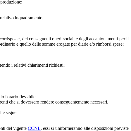
i produzione;
 relativo inquadramento;
orrisposte, dei conseguenti oneri sociali e degli accantonamenti per il
ordinario e quello delle somme erogate per diarie e/o rimborsi spese;
ndo i relativi chiarimenti richiesti;
o l'orario flessibile.
ttamenti che si dovessero rendere conseguentemente necessari.
che segue.
enti del vigente
CCNL
, essi si uniformeranno alle disposizioni previste