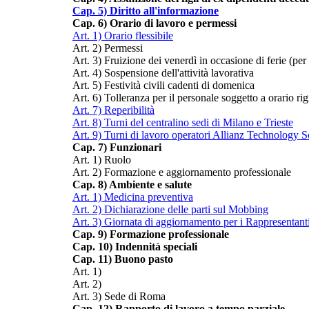
Cap. 5) Diritto all'informazione
Cap. 6) Orario di lavoro e permessi
Art. 1) Orario flessibile
Art. 2) Permessi
Art. 3) Fruizione dei venerdì in occasione di ferie (per 
Art. 4) Sospensione dell'attività lavorativa
Art. 5) Festività civili cadenti di domenica
Art. 6) Tolleranza per il personale soggetto a orario ri
Art. 7) Reperibilità
Art. 8) Turni del centralino sedi di Milano e Trieste
Art. 9) Turni di lavoro operatori Allianz Technology So
Cap. 7) Funzionari
Art. 1) Ruolo
Art. 2) Formazione e aggiornamento professionale
Cap. 8) Ambiente e salute
Art. 1) Medicina preventiva
Art. 2) Dichiarazione delle parti sul Mobbing
Art. 3) Giornata di aggiornamento per i Rappresentanti
Cap. 9) Formazione professionale
Cap. 10) Indennità speciali
Cap. 11) Buono pasto
Art. 1)
Art. 2)
Art. 3) Sede di Roma
Cap. 12) Rapporto di lavoro a tempo parziale