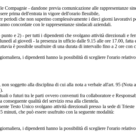
, le Compagnie - dandone previa comunicazione alle rappresentanze sinda
ere prima dell'entrata in vigore dell'orario flessibile,
er periodi che non superino complessivamente i dieci giorni lavorativi p
saranno concordate con le rappresentanze sindacali aziendali.
punto e 2) - per tutti i dipendenti che svolgano attività direzionali e fe
lunedì al giovedì - la presenza in ufficio dalle 9.15 alle ore 17.00, fatta 
Tuttavia è possibile usufruire di una durata di intervallo fino a 2 ore con
giornaliera, i dipendenti hanno la possibilità di scegliere l'orario relativo
non soggetto alla disciplina di cui alla nota a verbale all'art. 95 (Nota 
).
tuali o futuri tra le parti ovvero convenuti fra collaboratore e Responsab
la conseguente qualità del servizio resa alla clientela.
ente Testo Unico svolgano attività direzionali presso la sede di Trieste è
 45 minuti, che può essere usufruito con la seguente modalità:
iornaliera, i dipendenti hanno la possibilità dì scegliere l'orario relativo 