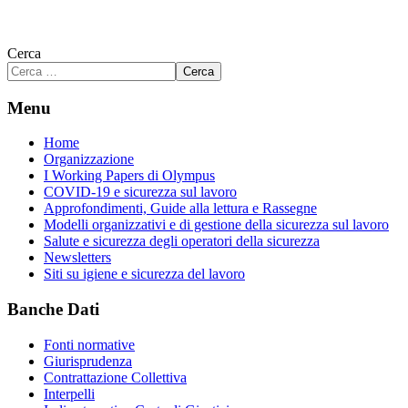
Cerca
Cerca
Menu
Home
Organizzazione
I Working Papers di Olympus
COVID-19 e sicurezza sul lavoro
Approfondimenti, Guide alla lettura e Rassegne
Modelli organizzativi e di gestione della sicurezza sul lavoro
Salute e sicurezza degli operatori della sicurezza
Newsletters
Siti su igiene e sicurezza del lavoro
Banche Dati
Fonti normative
Giurisprudenza
Contrattazione Collettiva
Interpelli