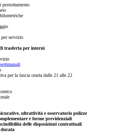
di pernottamento
ario
hilometriche
eggio
 per servizio
i trasferta per interni
rvizio
settimanali
o
iva per la fascia oraria dalle 21 alle 22
nomico
ionale
curative, ultrattività e osservatorio polizze
omplementare e forme previdenziali
cindibilità delle disposizioni contrattuali
 durata