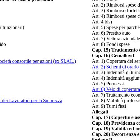
Art. 2) Rimborsi spese 
Art. 3) Rimborso forfett
Art. 4) Rimborsi spese c
Art. 4 bis)
i funzionari)
Art. 5) Spese per parch
Art. 6) Prestito auto
Art. 7) Vettura aziendale
gido
Art. 8) Fondi spese
Cap. 15) Trattamento d
Cap. 16) Genialloyd
cietà consortile per azioni (ex SI.AL.)
Art. 1) Copertura del se
Art. 2) Schemi di orario 
Art. 3) Indennità di turn
Art. 4) Indennità aggiunt
Art. 5) Permessi
Art. 6) Velo di copertura
Art. 7) Trattamento eco
 dei Lavoratori per la Sicurezza
Art. 8) Mobilità profess
Art. 9) Turni fissi
Allegati
Cap. 17) Coperture assi
Cap. 18) Previdenza c
Cap. 19) Validità ed ins
Cap. 20) Decorrenza e
Sezione B