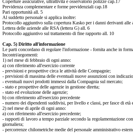
Coperture assicurative, ultrattività e osservatorio polizze cap.17
Previdenza complementare e forme previdenziali cap.18
Pari opportunità all. 5
Al suddetto personale si applica inoltre:
Protocollo aggiuntivo sulla copertura Kasko per i danni derivanti alle au
Lettera delle aziende alle RSA (lettera G) all. 6
Protocollo aggiuntivo sul trattamento di fine rapporto all. 10
Cap. 5) Diritto all'informazione
Le parti concordano di regolare l'informazione - fornita anche in format
Incontri/argomenti:
1) nel mese di febbraio di ogni anno:
a) con riferimento all'esercizio corrente
- previsioni e prospettive circa le attività delle Compagnie;
- previsioni di massima delle eventuali nuove assunzioni con indicazio
- eventuali nuovi prodotti immessi dalla Compagnia sul mercato;
- stato e prospettive delle agenzie in gestione diretta;
- stato ed evoluzione delle agenzie;
b) con riferimento all'esercizio precedente
- numero dei dipendenti suddivisi, per livello e classi, per fasce di età 
2) nel mese di aprile di ogni anno:
a) con riferimento all'esercizio precedente;
- rapporti di lavoro a tempo parziale secondo la regolamentazione contr
giornaliera;
- percorrenze chilometriche medie del personale amministrativo estern