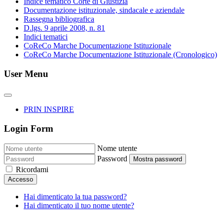
Indice tematico Corte di Giustizia
Documentazione istituzionale, sindacale e aziendale
Rassegna bibliografica
D.lgs. 9 aprile 2008, n. 81
Indici tematici
CoReCo Marche Documentazione Istituzionale
CoReCo Marche Documentazione Istituzionale (Cronologico)
User Menu
PRIN INSPIRE
Login Form
Nome utente
Password
Mostra password
Ricordami
Accesso
Hai dimenticato la tua password?
Hai dimenticato il tuo nome utente?