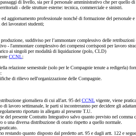
passaggi di livello, sia per il personale amministrativo che per quello d
itoriali - delle strutture esterne: tecnica, commerciale e sinistri.
ne ed aggiornamento professionale nonché di formazione del personale e
dei lavoratori studenti;
di produzione, suddiviso per l’ammontare complessivo delle retribuzioni c
ativo - l'ammontare complessivo dei compensi corrisposti per lavoro stra
 carico ai singoli per modalità di liquidazione (polo, CLD)
gente
CCNL
;
lla relazione semestrale (solo per le Compagnie tenute a redigerla) forne
:
difiche di rilievo nell'organizzazione delle Compagnie.
stribuzione giornaliera di cui all'art. 95 del
CCNL
vigente, viene praticat
rio di lavoro settimanale, le parti si incontreranno per decidere gli ada
 regolamento riportato in allegato al presente T.U.
matarie del presente Contratto Integrativo salvo quanto previsto nel comma 
ro o una diversa distribuzione di orario rispetto a quello normale.
praticato.
mo restando quanto disposto dal predetto art. 95 e dagli artt. 122 e segu