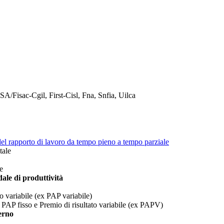
A/Fisac-Cgil, First-Cisl, Fna, Snfia, Uilca
el rapporto di lavoro da tempo pieno a tempo parziale
tale
le
ale di produttività
to variabile (ex PAP variabile)
PAP fisso e Premio di risultato variabile (ex PAPV)
erno