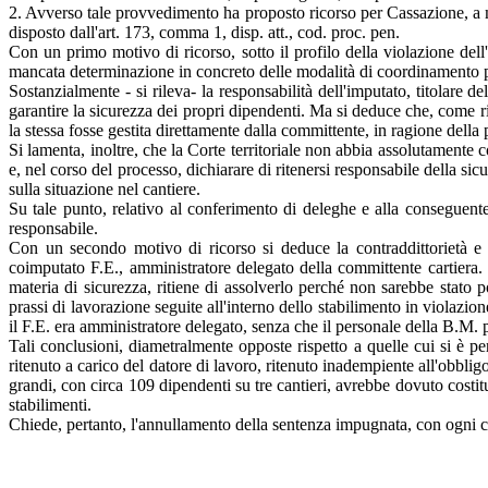
2. Avverso tale provvedimento ha proposto ricorso per Cassazione, a me
disposto dall'art. 173, comma 1, disp. att., cod. proc. pen.
Con un primo motivo di ricorso, sotto il profilo della violazione del
mancata determinazione in concreto delle modalità di coordinamento per
Sostanzialmente - si rileva- la responsabilità dell'imputato, titolare de
garantire la sicurezza dei propri dipendenti. Ma si deduce che, come r
la stessa fosse gestita direttamente dalla committente, in ragione della p
Si lamenta, inoltre, che la Corte territoriale non abbia assolutamente co
e, nel corso del processo, dichiarare di ritenersi responsabile della s
sulla situazione nel cantiere.
Su tale punto, relativo al conferimento di deleghe e alla conseguent
responsabile.
Con un secondo motivo di ricorso si deduce la contraddittorietà e 
coimputato F.E., amministratore delegato della committente cartiera. I
materia di sicurezza, ritiene di assolverlo perché non sarebbe stato 
prassi di lavorazione seguite all'interno dello stabilimento in violazio
il F.E. era amministratore delegato, senza che il personale della B.M. 
Tali conclusioni, diametralmente opposte rispetto a quelle cui si è pe
ritenuto a carico del datore di lavoro, ritenuto inadempiente all'obbli
grandi, con circa 109 dipendenti su tre cantieri, avrebbe dovuto costit
stabilimenti.
Chiede, pertanto, l'annullamento della sentenza impugnata, con ogni c