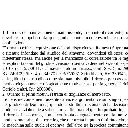
1. Il ricorso è manifestamente inammissibile, in quanto il ricorrente, n
devolute in appello e da quei giudici puntualmente esaminate e di
confutazione.
E' ormai pacifica acquisizione della giurisprudenza di questa Suprema
e ritenute infondate dal giudice del gravame, dovendosi gli stessi c
indeterminatezza, ma anche per la mancanza di correlazione tra le r
le esplici- tazioni del giudice censurato senza cadere nel vizio di asp
29108 del 15/7/2011, Cannavacciuolo non mass.; conf. Sez. 5, n. 28
Rv. 240109; Sez. 4, n. 34270 del 3/7/2007, Scicchitano, Rv. 236945; 
di legittimità ha ribadito come sia inammissibile il ricorso per cassaz
merito adeguatamente e logicamente motivate, sia per la genericità de
Cariolo e altri, Rv. 260608).
2. Quanto ai primi motivi, si tratta di doglianze di mero fatto.
Le censure concernenti asserite carenze argomentative sui singoli passa
nel giudizio di legittimità, quando la struttura razionale della decision
limiti sostanzialmente a sollecitare la rilettura del quadro probatorio, 
Il ricorso, in concreto, non si confronta adeguatamente con la motiva
motivazione priva di aporie logiche e corretta in punto di diritto, che
la macchina sulla quale si operava, dall'altro tra la società committe