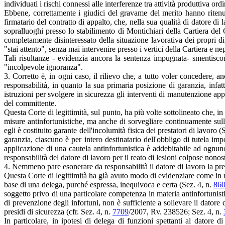
individuati i rischi connessi alle interferenze tra attività produttiva or
Ebbene, correttamente i giudici del gravame del merito hanno ritenut
firmatario del contratto di appalto, che, nella sua qualità di datore di
sopralluoghi presso lo stabilimento di Montichiari della Cartiera del 
completamente disinteressato della situazione lavorativa dei propri di
"stai attento", senza mai intervenire presso i vertici della Cartiera e n
Tali risultanze - evidenzia ancora la sentenza impugnata- smentiscon
"incolpevole ignoranza".
3. Corretto è, in ogni caso, il rilievo che, a tutto voler concedere,
responsabilità, in quanto la sua primaria posizione di garanzia, infat
istruzioni per svolgere in sicurezza gli interventi di manutenzione appa
del committente.
Questa Corte di legittimità, sul punto, ha più volte sottolineato che, i
misure antinfortunistiche, ma anche di sorvegliare continuamente sulla 
egli è costituito garante dell'incolumità fisica dei prestatori di lavoro
garanzia, ciascuno è per intero destinatario dell'obbligo di tutela imp
applicazione di una cautela antinfortunistica è addebitabile ad ognuno
responsabilità del datore di lavoro per il reato di lesioni colpose nonost
4. Nemmeno pare esonerare da responsabilità il datore di lavoro la prese
Questa Corte di legittimità ha già avuto modo di evidenziare come in mate
base di una delega, purché espressa, inequivoca e certa (Sez. 4, n.
86
soggetto privo di una particolare competenza in materia antinfortunis
di prevenzione degli infortuni, non è sufficiente a sollevare il datore 
presidi di sicurezza (cfr. Sez. 4, n.
7709
/2007, Rv. 238526; Sez. 4, n.
In particolare, in ipotesi di delega di funzioni spettanti al datore d