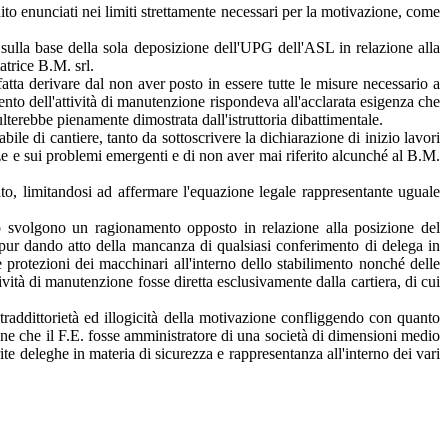
to enunciati nei limiti strettamente necessari per la motivazione, come
 sulla base della sola deposizione dell'UPG dell'ASL in relazione alla
atrice B.M. srl.
a fatta derivare dal non aver posto in essere tutte le misure necessario a
nto dell'attività di manutenzione rispondeva all'acclarata esigenza che
sulterebbe pienamente dimostrata dall'istruttoria dibattimentale.
bile di cantiere, tanto da sottoscrivere la dichiarazione di inizio lavori
nze e sui problemi emergenti e di non aver mai riferito alcunché al B.M.
to, limitandosi ad affermare l'equazione legale rappresentante uguale
to svolgono un ragionamento opposto in relazione alla posizione del
o, pur dando atto della mancanza di qualsiasi conferimento di delega in
 protezioni dei macchinari all'interno dello stabilimento nonché delle
ività di manutenzione fosse diretta esclusivamente dalla cartiera, di cui
ntraddittorietà ed illogicità della motivazione confliggendo con quanto
ione che il F.E. fosse amministratore di una società di dimensioni medio
te deleghe in materia di sicurezza e rappresentanza all'interno dei vari