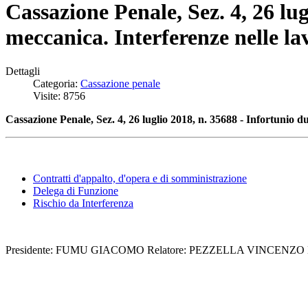
Cassazione Penale, Sez. 4, 26 lu
meccanica. Interferenze nelle la
Dettagli
Categoria:
Cassazione penale
Visite: 8756
Cassazione Penale, Sez. 4, 26 luglio 2018, n. 35688 - Infortunio d
Contratti d'appalto, d'opera e di somministrazione
Delega di Funzione
Rischio da Interferenza
Presidente: FUMU GIACOMO Relatore: PEZZELLA VINCENZO Da