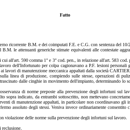
Fatto
ierno ricorrente B.M. e dei coimputati F.E. e C.G. con sentenza del 10/2
B.M. le attenuanti generiche stimate equivalenti alle contestate aggrav
 cui all'art. 590 comma 1° e 3° cod. pen., in relazione all'art. 583 cod.
voro dell'Infortunato per colpa cagionavano a P.F. lesioni personali gra
azione ai lavori di manutenzione meccanica appaltati dalla società CA
lla linea di produzione, compiendo sulle stesse, operazioni di pulizia,
trascinato dalle cinghie in movimento dell'impianto, determinando lo sch
osservanza di norme preposte alla prevenzione degli infortuni sul lavo
lto sopra indicato, da entrambi sottoscritto, non mettevano concretame
nterventi di manutenzione appaltati, in particolare non coordinavano gli i
i fermo assoluto degli stessi. Veniva invece ordinariamente consentito c
n violazione delle norme sulla prevenzione degli infortuni sul lavoro.
i reclusione.