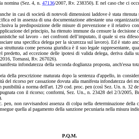
la nomina (Sez. 4, n.
47136
/2007, Rv. 238350). E nel caso che ci occup
à anche in casi di società di notevoli dimensioni laddove è stata ritenuta 
ecifica ed in assenza di una documentazione attestante una organizzazi
clusiva la predisposizione delle misure di prevenzione e il relativo cont
licazione del principio, ha ritenuto immune da censure la decisione con
unistiche sul lavoro - nei confronti dell’imputato, il quale si era dif
lasciare una specifica delega per la sicurezza sul lavoro). Ed è stato anc
sa strutturata come persona giuridica è il suo legale rappresentante, qual
l predetto, ad eccezione delle ipotesi di valida delega, deriva dalla s
/2016, Tornassi, Rv. 267026).
manifesta infondatezza della seconda doglianza proposta, anch'essa total
ria della prescrizione maturata dopo la sentenza d'appello, in conside
lità del ricorso per cassazione dovuta alla manifesta infondatezza dei 
 non punibilità a norma dell'art. 129 cod. proc. pen (così Sez. Un. n. 3
mpugnata con il ricorso; conformi, Sez. Un., n. 23428 del 2/3/2005, 
).
c. pen, non ravvisandosi assenza di colpa nella determinazione della c
segue quella al pagamento della sanzione pecuniaria nella misura indic
P.Q.M.