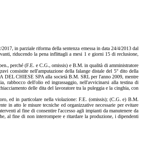
/2017, in parziale riforma della sentenza emessa in data 24/4/2013 dal
anti, riducendo la pena inflittagli a mesi 1 e giorni 15 di reclusione,
 pen., perché (F.E. e C.G., omissis) e B.M. in qualità di amministratore
vi consistite nell'amputazione della falange distale del 5° dito della
RTIERA DEL CHIESE SPA alla società B.M. SRL per l'anno 2009, mentre
 rabbocco dell'olio ed ingrassaggio, nell'avvicinarsi alla testina di
iacciamento delle dita del lavoratore tra la puleggia e la cinghia, con
ro, ed in particolare nella violazione: F.E. (omissis); (C.G. e) B.M.
nte in atto le misure tecniche ed organizzative necessarie per evitare
nterventi al fine di consentire l'accesso agli impianti da manutenere da
he, al fine di non interrompere e ritardare la produzione, i dipendenti