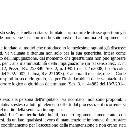
a sede, si è nella sostanza limitato a riprodurre le stesse questioni già
sede non viene in alcun modo sottoposta ad autonoma ed argomentata
one fondato su motivi che riproducono le medesime ragioni già discusse
i, va valutata e ritenuta non solo per la sua genericità, intesa come
nto dell'impugnazione, dal momento che quest'ultima non può ignorare
. pen., alla inammissibilità della impugnazione (in tal senso Sez. 2, n.
012, Pezzo, Rv. 253849; Sez. 2, n. 19951 del 15/5/2008, Lo Piccolo,
 del 22/2/2002, Palma, Rv. 221693). E ancora di recente, questa Corte
espinti in secondo grado, sia per l'insindacabilità delle valutazioni di
errore logico o giuridico determinato (Sez. 3, n. 44882 del 18/7/2014,
 stesso alla persona dell'imputato - va ricordato - non sono proponibili
tivo, esteso a tutti gli elementi offerti dal processo, e il ricorrente si
 nel merito della sentenza impugnata.
tà. La Corte territoriale, infatti, ha dato argomentatamente atto, con
resi, da un lato, qualsiasi lavoro di manutenzione imponeva di arrestare
 di coordinamento per l'esecuzione della manutenzione e non erano stati