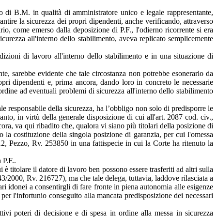
o di B.M. in qualità di amministratore unico e legale rappresentante,
rantire la sicurezza dei propri dipendenti, anche verificando, attraverso
rio, come emerso dalla deposizione di P.F., l'odierno ricorrente si era
sicurezza all'interno dello stabilimento, aveva replicato semplicemente
zioni di lavoro all'interno dello stabilimento e in una situazione di
ente, sarebbe evidente che tale circostanza non potrebbe esonerarlo da
propri dipendenti e, prima ancora, dando loro in concreto le necessarie
 ordine ad eventuali problemi di sicurezza all'interno dello stabilimento
ale responsabile della sicurezza, ha l’obbligo non solo di predisporre le
to, in virtù della generale disposizione di cui all'art. 2087 cod. civ.,
ora, va qui ribadito che, qualora vi siano più titolari della posizione di
to la costituzione della singola posizione di garanzia, per cui l'omessa
12, Pezzo, Rv. 253850 in una fattispecie in cui la Corte ha ritenuto la
 P.F..
 titolare il datore di lavoro ben possono essere trasferiti ad altri sulla
/2000, Rv. 216727), ma che tale delega, tuttavia, laddove rilasciata a
 idonei a consentirgli di fare fronte in piena autonomia alle esigenze
tà per l'infortunio conseguito alla mancata predisposizione dei necessari
ettivi poteri di decisione e di spesa in ordine alla messa in sicurezza