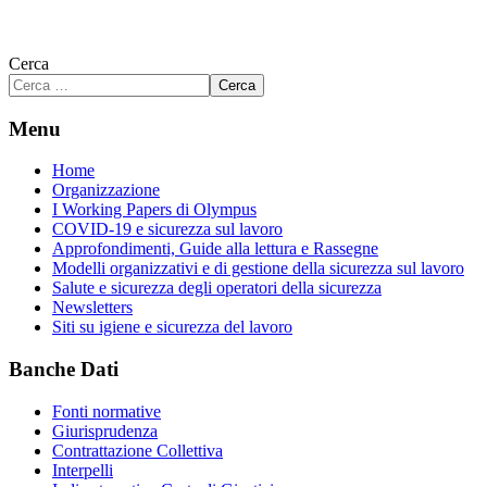
Cerca
Cerca
Menu
Home
Organizzazione
I Working Papers di Olympus
COVID-19 e sicurezza sul lavoro
Approfondimenti, Guide alla lettura e Rassegne
Modelli organizzativi e di gestione della sicurezza sul lavoro
Salute e sicurezza degli operatori della sicurezza
Newsletters
Siti su igiene e sicurezza del lavoro
Banche Dati
Fonti normative
Giurisprudenza
Contrattazione Collettiva
Interpelli