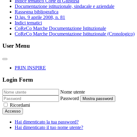
Indice tematico Corte di Giustizia
Documentazione istituzionale, sindacale e aziendale
Rassegna bibliografica
D.lgs. 9 aprile 2008, n. 81
Indici tematici
CoReCo Marche Documentazione Istituzionale
CoReCo Marche Documentazione Istituzionale (Cronologico)
User Menu
PRIN INSPIRE
Login Form
Nome utente
Password
Mostra password
Ricordami
Accesso
Hai dimenticato la tua password?
Hai dimenticato il tuo nome utente?