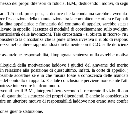
zzo dei propri difensori di fiducia, B.M., deducendo i motivi, di segui
l'art. 125 cod. proc. pen., si deduce che la condanna sarebbe avvenuta
 l'esecuzione della manutenzione tra la committente cartiera e l'appalt
lla ditta appaltatrice e firmatario del contratto di appalto, sarebbe stat
ilevato in appello, l'assenza di modalità di coordinamento sullo svolgime
articolarità delle lavorazioni. Tale circostanza - si obietta in ricorso- ri
nsiderato la circostanza che la parte offesa rivestiva il ruolo di responsa
icurezza nel cantiere rapportandosi direttamente con il C.G. sulle deficie
e assunzione responsabilità, l'impugnata sentenza nulla avrebbe motiva
illogicità della motivazione laddove i giudici del gravame del meri
n relazione alla posizione di quest'ultimo, infatti, la corte di appell
possibile accertare se e in che misura fosse a conoscenza delle mancate
ne del contratto di appalto. E a tale conclusione perviene nonostante l'att
potesse intervenire in alcun modo.
rvenuti per il B.M., integrerebbero secondo il ricorrente il vizio di co
go di garantire la sicurezza dei propri dipendenti. E anche la consideraz
uire un ulteriore motivo di responsabilità laddove non erano state conferi
onse-guente statuizione.