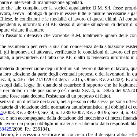
dinaria e interventi di manutenzione appaltati.
o che tale compito, per la società appaltatrice B.M. Srl, fosse propri
 lavoro, aveva l'obbligo di porre in essere tutte le misure necessarie a ga
Chiese, le condizioni e le modalità di lavoro di questi ultimi. Al contra
pendenti e, informato dal P.F. stesso di alcune situazioni di deficit di 
eppure visitare il cantiere.
o l'assunto difensivo che vorrebbe B.M. totalmente ignaro delle condi
 anche assumendo per vera la sua non conoscenza della situazione esist
ti, gli imponeva di attivarsi, verificando le condizioni di lavoro dei 
ltati, a prescindere, dal fatto che P.F. o altri lo tenessero informato in
n materia di prevenzione degli infortuni sul lavoro il datore di lavoro, qu
loro adozione da parte degli eventuali preposti e dei lavoratori, in quan
 (Sez. 4, n. 4361 del 21/10/2014 dep. il 2015, Ottino, Rv. 263200). E, anc
ostogli dalla legge fin quando si esaurisce il rapporto che ha legittima
 dei titolari di tale posizione (così questa Sez. 4, n. 18826 del 9/2/20
ante fosse stata dedotta l'esistenza di un preposto di fatto).
nza di un direttore dei lavori, nella persona della stessa persona offesa
ria di violazione della normativa antinfortunistica, gli obblighi di cui è
04
/2008, Rv. 238970; Sez. 4, n. 12800/2007, Rv. 236196; Sez. 4, n. 9343
tica e non accompagnata dalla dotazione del medesimo di mezzi finanziari
di lavoro dai propri obblighi in materia e a liberarlo dalla responsabili
38425
/2006, Rv. 235184).
i lavoro, è necessario verificare in concreto che il delegato abbia eff