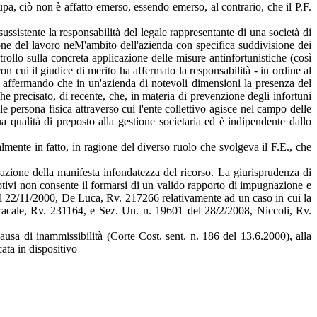
a, ciò non è affatto emerso, essendo emerso, al contrario, che il P.F.
sussistente la responsabilità del legale rappresentante di una società di
one del lavoro neM'ambito dell'azienda con specifica suddivisione dei
rollo sulla concreta applicazione delle misure antinfortunistiche (così
 cui il giudice di merito ha affermato la responsabilità - in ordine al
eso affermando che in un'azienda di notevoli dimensioni la presenza del
he precisato, di recente, che, in materia di prevenzione degli infortuni
e persona fisica attraverso cui l'ente collettivo agisce nel campo delle
ua qualità di preposto alla gestione societaria ed è indipendente dallo
mente in fatto, in ragione del diverso ruolo che svolgeva il F.E., che
razione della manifesta infondatezza del ricorso. La giurisprudenza di
motivi non consente il formarsi di un valido rapporto di impugnazione e
2 del 22/11/2000, De Luca, Rv. 217266 relativamente ad un caso in cui la
Bracale, Rv. 231164, e Sez. Un. n. 19601 del 28/2/2008, Niccoli, Rv.
ausa di inammissibilità (Corte Cost. sent. n. 186 del 13.6.2000), alla
ata in dispositivo