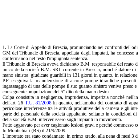
1. La Corte di Appello di Brescia, pronunciando nei confronti dell'od
GM del Tribunale di Brescia, appellata dagli imputati, ha concesso al 
confermando nel resto l'impugnata sentenza.
Il Tribunale di Brescia aveva dichiarato B.M. responsabile del reato di
unico della società B.M. SRL corrente in Brescia, nonché datore di la
mano sinistra, giudicate guaribili in 131 giorni in quanto, in rel
P.F. eseguiva la manutenzione di alcune pompe idrauliche presenti su
ingrassaggio di una delle pompe il suo guanto sinistro veniva preso e 
conseguente amputazione del 5° dito della mano destra.
Colpa consistita in negligenza, imprudenza, imperizia nonché nell'in
dell'art. 26
T.U. 81/2008
in quanto, nell'ambito del contratto di appa
pericolose interferenze tra le attività produttive della camera e gli i
parte del personale della società appaltante, soltanto in condizioni d
della società B.M. intervenissero sugli impianti in movimento.
Fatto aggravato per aver cagionato lesioni gravi e perché commesso co
In Montichiari (BS) il 21/9/2009.
L'imputato era stato condannato, in primo grado, alla pena di mesi 3 d