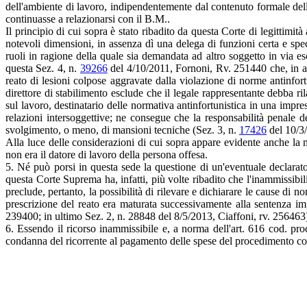
dell'ambiente di lavoro, indipendentemente dal contenuto formale del
continuasse a relazionarsi con il B.M..
Il principio di cui sopra è stato ribadito da questa Corte di legittimit
notevoli dimensioni, in assenza dì una delega di funzioni certa e sp
ruoli in ragione della quale sia demandata ad altro soggetto in via es
questa Sez. 4, n.
39266
del 4/10/2011, Fornoni, Rv. 251440 che, in app
reato di lesioni colpose aggravate dalla violazione di norme antinfort
direttore di stabilimento esclude che il legale rappresentante debba ri
sul lavoro, destinatario delle normativa antinfortunistica in una impre
relazioni intersoggettive; ne consegue che la responsabilità penale de
svolgimento, o meno, di mansioni tecniche (Sez. 3, n.
17426
del 10/3
Alla luce delle considerazioni di cui sopra appare evidente anche la 
non era il datore di lavoro della persona offesa.
5. Né può porsi in questa sede la questione di un'eventuale declarato
questa Corte Suprema ha, infatti, più volte ribadito che l'inammissibi
preclude, pertanto, la possibilità di rilevare e dichiarare le cause di
prescrizione del reato era maturata successivamente alla sentenza i
239400; in ultimo Sez. 2, n. 28848 del 8/5/2013, Ciaffoni, rv. 256463
6. Essendo il ricorso inammissibile e, a norma dell'art. 616 cod. pro
condanna del ricorrente al pagamento delle spese del procedimento con