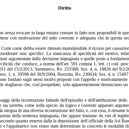
Diritto
on senza evocare in larga misura censure in fatto non proponibili in quest
sattese con motivazione del tutto coerente e adeguata che in questa 
 Corte come debba essere ritenuto inammissibile il ricorso per cassazi
onsiderare non specifici. La mancanza di specificità del motivo, infatt
agioni argomentate dalla decisione impugnata e quelle poste a fondame
ecificità che conduce, a norma dell'art. 591 comma 1, lett. c) cod. proc
011 del 15/2/2013, Sammarco, Rv. 255568; Sez. 4, n. 18826 del 9/2/2
sez. 1, n. 39598 del 30/9/2004, Burzotta, Rv. 230634; Sez. 4, n. 15497
ione fondato sugli stessi motivi proposti con l'appello e motivatamente r
lle doglianze che, così prospettate, solo apparentemente denunciano un 
ggi della ricostruzione fattuale dell'episodio e dell'attribuzione dello
e sia sorretta, come nella specie, da logico e coerente apparato argomenta
alla stregua di una diversa ricostruzione del fatto, e, con essa, il riesame
zione della sentenza impugnata, che appare immune da vizi di legittimi
, secondo quanto emerso dalla la deposizione dell’ufficiale della Asl Ba
nte e l'appaltatrice non erano state determinate in concreto le modalità