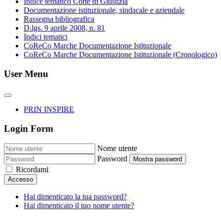
Indice tematico Corte di Giustizia
Documentazione istituzionale, sindacale e aziendale
Rassegna bibliografica
D.lgs. 9 aprile 2008, n. 81
Indici tematici
CoReCo Marche Documentazione Istituzionale
CoReCo Marche Documentazione Istituzionale (Cronologico)
User Menu
PRIN INSPIRE
Login Form
Nome utente
Password
Mostra password
Ricordami
Accesso
Hai dimenticato la tua password?
Hai dimenticato il tuo nome utente?