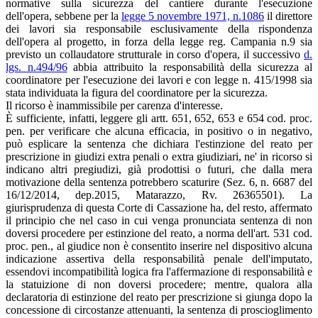
normative sulla sicurezza del cantiere durante l'esecuzione
dell'opera, sebbene per la
legge 5 novembre 1971, n.1086
il direttore
dei lavori sia responsabile esclusivamente della rispondenza
dell'opera al progetto, in forza della legge reg. Campania n.9 sia
previsto un collaudatore strutturale in corso d'opera, il successivo
d.
lgs. n.494/96
abbia attribuito la responsabilità della sicurezza al
coordinatore per l'esecuzione dei lavori e con legge n. 415/1998 sia
stata individuata la figura del coordinatore per la sicurezza.
Il ricorso è inammissibile per carenza d'interesse.
È sufficiente, infatti, leggere gli artt. 651, 652, 653 e 654 cod. proc.
pen. per verificare che alcuna efficacia, in positivo o in negativo,
può esplicare la sentenza che dichiara l'estinzione del reato per
prescrizione in giudizi extra penali o extra giudiziari, ne' in ricorso si
indicano altri pregiudizi, già prodottisi o futuri, che dalla mera
motivazione della sentenza potrebbero scaturire (Sez. 6, n. 6687 del
16/12/2014, dep.2015, Matarazzo, Rv. 26365501). La
giurisprudenza di questa Corte di Cassazione ha, del resto, affermato
il principio che nel caso in cui venga pronunciata sentenza di non
doversi procedere per estinzione del reato, a norma dell'art. 531 cod.
proc. pen., al giudice non è consentito inserire nel dispositivo alcuna
indicazione assertiva della responsabilità penale dell'imputato,
essendovi incompatibilità logica fra l'affermazione di responsabilità e
la statuizione di non doversi procedere; mentre, qualora alla
declaratoria di estinzione del reato per prescrizione si giunga dopo la
concessione di circostanze attenuanti, la sentenza di proscioglimento