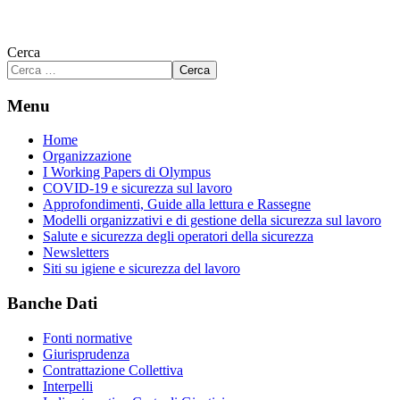
Cerca
Cerca
Menu
Home
Organizzazione
I Working Papers di Olympus
COVID-19 e sicurezza sul lavoro
Approfondimenti, Guide alla lettura e Rassegne
Modelli organizzativi e di gestione della sicurezza sul lavoro
Salute e sicurezza degli operatori della sicurezza
Newsletters
Siti su igiene e sicurezza del lavoro
Banche Dati
Fonti normative
Giurisprudenza
Contrattazione Collettiva
Interpelli