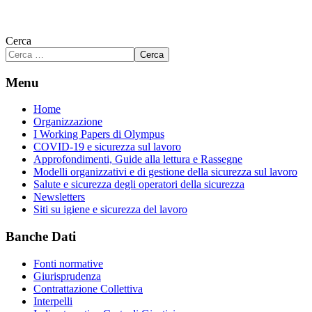
Cerca
Cerca
Menu
Home
Organizzazione
I Working Papers di Olympus
COVID-19 e sicurezza sul lavoro
Approfondimenti, Guide alla lettura e Rassegne
Modelli organizzativi e di gestione della sicurezza sul lavoro
Salute e sicurezza degli operatori della sicurezza
Newsletters
Siti su igiene e sicurezza del lavoro
Banche Dati
Fonti normative
Giurisprudenza
Contrattazione Collettiva
Interpelli