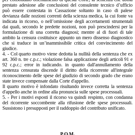
prestato adesione alle conclusioni del consulente tecnico d’ufficio
può essere contestata in Cassazione soltanto in caso di palese
devianza dalle nozioni correnti della scienza medica, la cui fonte va
indicata in ricorso, o nell’omissione degli accertamenti strumentali
dai quali, secondo le predette nozioni, non può prescindersi per la
formulazione di una corretta diagnosi; mentre al di fuori di tale
ambito la censura costituisce appunto un mero dissenso diagnostico
che si traduce in un’inammissibile critica del convincimento del
giudice.
4. - Col quarto motivo viene dedotta la nullità della sentenza che ex
art. 360 n. tre c.p.c.; violazione falsa applicazione degli articoli 91 e
92 c.p.c.; error in iudicando. in quanto dall'annullamento della
sentenza censurata discende il diritto della ricorrente all'integrale
riconoscimento delle spese del giudizio di secondo grado che erano
state invece compensate dalla Corte d'appello.
Il quarto motivo è infondato risultando invece corretta la sentenza
d'appello anche in ordine alla pronuncia sulle spese processuali.
5. - Per i motivi esposti il ricorso va quindi respinto, con condanna
del ricorrente soccombente alla rifusione delle spese processuali.
Sussistono i presupposti per il raddoppio del contributo unificato.
P.Q.M.