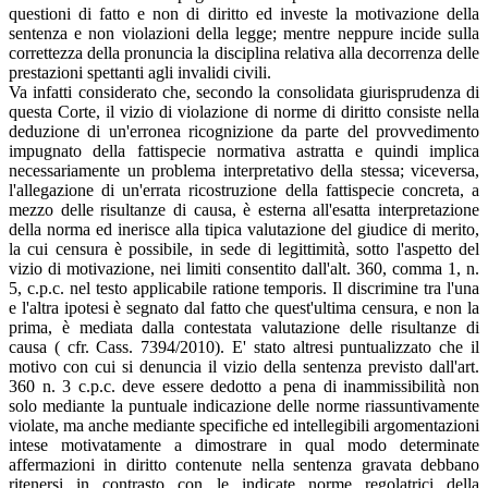
questioni di fatto e non di diritto ed investe la motivazione della
sentenza e non violazioni della legge; mentre neppure incide sulla
correttezza della pronuncia la disciplina relativa alla decorrenza delle
prestazioni spettanti agli invalidi civili.
Va infatti considerato che, secondo la consolidata giurisprudenza di
questa Corte, il vizio di violazione di norme di diritto consiste nella
deduzione di un'erronea ricognizione da parte del provvedimento
impugnato della fattispecie normativa astratta e quindi implica
necessariamente un problema interpretativo della stessa; viceversa,
l'allegazione di un'errata ricostruzione della fattispecie concreta, a
mezzo delle risultanze di causa, è esterna all'esatta interpretazione
della norma ed inerisce alla tipica valutazione del giudice di merito,
la cui censura è possibile, in sede di legittimità, sotto l'aspetto del
vizio di motivazione, nei limiti consentito dall'alt. 360, comma 1, n.
5, c.p.c. nel testo applicabile ratione temporis. Il discrimine tra l'una
e l'altra ipotesi è segnato dal fatto che quest'ultima censura, e non la
prima, è mediata dalla contestata valutazione delle risultanze di
causa ( cfr. Cass. 7394/2010). E' stato altresi puntualizzato che il
motivo con cui si denuncia il vizio della sentenza previsto dall'art.
360 n. 3 c.p.c. deve essere dedotto a pena di inammissibilità non
solo mediante la puntuale indicazione delle norme riassuntivamente
violate, ma anche mediante specifiche ed intellegibili argomentazioni
intese motivatamente a dimostrare in qual modo determinate
affermazioni in diritto contenute nella sentenza gravata debbano
ritenersi in contrasto con le indicate norme regolatrici della