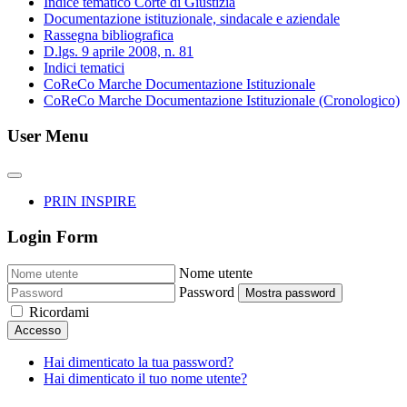
Indice tematico Corte di Giustizia
Documentazione istituzionale, sindacale e aziendale
Rassegna bibliografica
D.lgs. 9 aprile 2008, n. 81
Indici tematici
CoReCo Marche Documentazione Istituzionale
CoReCo Marche Documentazione Istituzionale (Cronologico)
User Menu
PRIN INSPIRE
Login Form
Nome utente
Password
Mostra password
Ricordami
Accesso
Hai dimenticato la tua password?
Hai dimenticato il tuo nome utente?