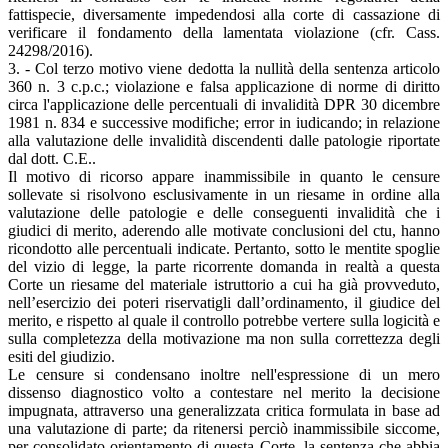
fattispecie, diversamente impedendosi alla corte di cassazione di
verificare il fondamento della lamentata violazione (cfr. Cass.
24298/2016).
3. - Col terzo motivo viene dedotta la nullità della sentenza articolo
360 n. 3 c.p.c.; violazione e falsa applicazione di norme di diritto
circa l'applicazione delle percentuali di invalidità DPR 30 dicembre
1981 n. 834 e successive modifiche; error in iudicando; in relazione
alla valutazione delle invalidità discendenti dalle patologie riportate
dal dott. C.E..
Il motivo di ricorso appare inammissibile in quanto le censure
sollevate si risolvono esclusivamente in un riesame in ordine alla
valutazione delle patologie e delle conseguenti invalidità che i
giudici di merito, aderendo alle motivate conclusioni del ctu, hanno
ricondotto alle percentuali indicate. Pertanto, sotto le mentite spoglie
del vizio di legge, la parte ricorrente domanda in realtà a questa
Corte un riesame del materiale istruttorio a cui ha già provveduto,
nell’esercizio dei poteri riservatigli dall’ordinamento, il giudice del
merito, e rispetto al quale il controllo potrebbe vertere sulla logicità e
sulla completezza della motivazione ma non sulla correttezza degli
esiti del giudizio.
Le censure si condensano inoltre nell'espressione di un mero
dissenso diagnostico volto a contestare nel merito la decisione
impugnata, attraverso una generalizzata critica formulata in base ad
una valutazione di parte; da ritenersi perciò inammissibile siccome,
per consolidato orientamento di questa Corte, la sentenza che abbia