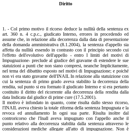
Diritto
1. - Col primo motivo il ricorso deduce la nullità della sentenza ex
art. 360 n. 4 c.p.c., giudicato Interno, errores in procedendo ed
assume che, in relazione alla decorrenza dalla data di presentazione
della domanda amministrativa (8.1.2004), la sentenza d'appello sia
affetta da nullità essendo in contrasto con il principio secondo cui
l'effetto dell'evolutivo dell'appello - entro I limiti del motivi di
Impugnazione- preclude al giudice del gravame di estendere le sue
statuizioni a punti che non siano compresi, neanche Implicitamente,
nel tema del dibattito esposto nel motivi di Impugnazione; e poiché
non vi era stato gravame dell'INAIL In relazione alla statuizione con
cui la sentenza di primo grado aveva stabilito la decorrenza della
rendita, sul punto si era formato il giudicato Interno e si era pertanto
costituito il diritto del ricorrente alla decorrenza della rendita dalla
data Indicata dal giudice di prime cure (17.5.2001).
Il motivo è infondato in quanto, come risulta dallo stesso ricorso,
l'INAIL aveva chiesto la totale riforma della sentenza Impugnata e la
revoca ed annullamento In ogni sua parte. Risulta inoltre dal
controricorso che l'Inall aveva impugnato con l'appello anche il
punto relativo alla decorrenza stabilita dalla sentenza attraverso le
considerazioni mediche allegate all'atto di impugnazione. Non è