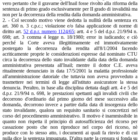
vero pertanto che il gravame dell'Inail fosse rivolto alla riforma della
sentenza di primo grado esclusivamente per II grado di invalidità ma
non per la decorrenza della rendita dalla domanda amministrativa.
2. - Col secondo motivo viene dedotta la nullità della sentenza ex
art. 360 n. 3 c.p.c.; violazione e/o falsa applicazione di norme di
diritto art.
52 d.p.r. numero 1124/65
; artt. 4 e 5 del d.p.r. 21/9/94 n.
698; art. 3 comma 4 legge n. 18/1980; error in iudicando; e ciò
perché la Corte aveva illegittimamente ed immotivatamente
postergato la decorrenza della rendita all'8/1/2004 facendo
acriticamente proprie le considerazioni espresse dal nominato CTU
circa la decorrenza dello stato invalidante dalla data della domanda
amministrativa presentata all'Inail; mentre il dottor C.E. aveva
ritualmente denunciato in data 17/5/2001 la malattia professionale
all'amministrazione datoriale che tuttavia non aveva provveduto a
trasmettere nei termini di legge all'istituto assicuratore la stessa
denuncia. Peraltro, in base alla disciplina dettata dagli artt. 4 e 5 del
d.p.r. 21/9/94 n. 698, le prestazioni spettanti agli invalidi civili che
decorrono d'ordinario dal primo giorno del mese successivo alla
domanda, decorrono invece a partire dalla data di insorgenza dello
stato invalidante, qualora un requisito sanitario si concretizzi nel
corso del procedimento amministrativo. Il motivo è inammissibile in
quanto non rispetta il principio di autosufficienza del ricorso per
cassazione posto che non riproduce nel corpo del ricorso, nè
produce con lo stesso atto, i documenti ai quali fa rinvio e di cui
nulla dice la sentenza impugnata. D'altra parte la censura si fonda su