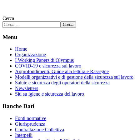
Cerca
Cerca
Menu
Home
Organizzazione
I Working Papers di Olympus
COVID-19 e sicurezza sul lavoro
Approfondimenti, Guide alla lettura e Rassegne
Modelli organizzativi e di gestione della sicurezza sul lavoro
Salute e sicurezza degli operatori della sicurezza
Newsletters
Siti su igiene e sicurezza del lavoro
Banche Dati
Fonti normative
Giurisprudenza
Contrattazione Collettiva
Interpelli