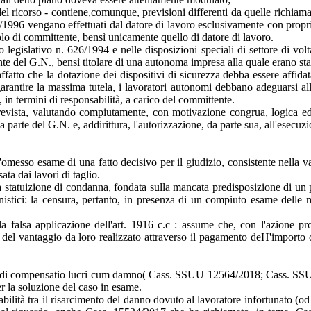
el ricorso - contiene,comunque, previsioni differenti da quelle richiama
 494/1996 vengano effettuati dal datore di lavoro esclusivamente con prop
uolo di committente, bensì unicamente quello di datore di lavoro.
 legislativo n. 626/1994 e nelle disposizioni speciali di settore di volt
nte del G.N., bensì titolare di una autonoma impresa alla quale erano stat
fatto che la dotazione dei dispositivi di sicurezza debba essere affidata
arantire la massima tutela, i lavoratori autonomi debbano adeguarsi alle
 in termini di responsabilità, a carico del committente.
 prevista, valutando compiutamente, con motivazione congrua, logica e
 parte del G.N. e, addirittura, l'autorizzazione, da parte sua, all'esecuz
'omesso esame di una fatto decisivo per il giudizio, consistente nella va
ta dai lavori di taglio.
a statuizione di condanna, fondata sulla mancata predisposizione di un p
nistici: la censura, pertanto, in presenza di un compiuto esame delle m
la falsa applicazione dell'art. 1916 c.c : assume che, con l'azione pro
 del vantaggio da loro realizzato attraverso il pagamento deH'importo 
materia di compensatio lucri cum damno( Cass. SSUU 12564/2018; Cas
er la soluzione del caso in esame.
tà tra il risarcimento del danno dovuto al lavoratore infortunato (od ai