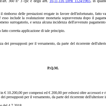
ll'art. 360 n° 3 cpc e degli artt.
10
,
11
,
116 DPR 1124/1965
, in quant
il rimborso delle prestazioni erogate in favore dell'infortunato, fatto va
lché esso include la svalutazione monetaria sopravvenuta dopo il pagame
fenomeno surrogatorio, e senza alcuna incidenza dell'avvenuto pagamento 
 fatto corretta applicazione di tale principio.
za dei presupposti per il versamento, da parte del ricorrente dell'ulteri
P.Q.M.
a in € 10.200,00 per compensi ed € 200,00 per esborsi oltre accessori e r
 dei presupposti per il versamento, da parte del ricorrente dell'ulteriore i
le del 4.7.2018.