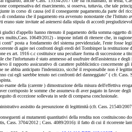
cfr., al riguardo, anche Cass. 15534/2017 che ha richiamato, in tema,
one compensativa del risarcimento, si osserva, tuttavia, che tale princip
 giunte in corso di causa (ed il conseguente pagamento,da parte del rico
 di condanna che il pagamento era avvenuto nonostante che l'Istituto ave
rti erano state invitate ad astenersi dalla stipula di accordi pregiudizievol
i giudici d'appello hanno ritenuto il pagamento della somma oggetto di tr
, ex multis,Cass. 10649/2012) - impone infatti di ritenere che, in ragione
i conti" posta a fondamento del sistema previdenziale, l'ente fosse legi
ricorrente di agire nei confronti degli eredi del Tombinper la restituzio
e ex art. 1916 c.c costituisce una peculiare forma di successione a titolo
e che l'infortunato è stato ammesso ad usufruire dell'assistenza e degli
vo il rapporto assicurativo di carattere pubblicistico concernente gli i
e che ne abbia anticipato l'indennizzo, sicché il responsabile non è legit
nno cui egli sarebbe tenuto nei confronti del danneggiato" ( cfr. Cass. S
spinta.
so esame della (carente ) dimostrazione della misura dell'effettiva ero
 aver corrisposto le somme che assumeva di aver pagato in favore degl
seguito di eccezione sollevata in sede di comparsa conclusionale.
ministrativo assistito da presunzione di legittimità (cfr. Cass. 21540/20
onseguenti ai mutamenti quantitativi della rendita non costituiscono do
ltis, Cass. 3704/2012 ; Cass. 4089/2016): il fatto di cui il ricorrente l