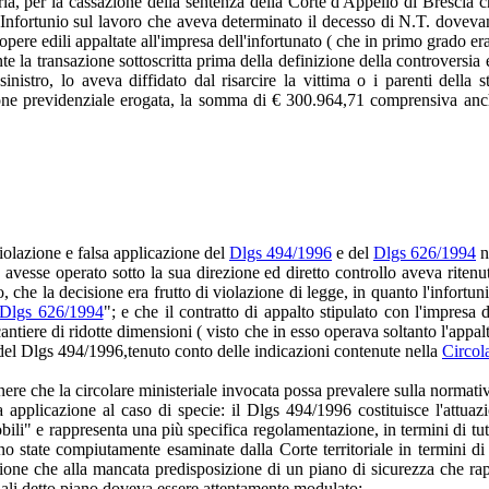
ria, per la cassazione della sentenza della Corte d'Appello di Brescia 
nfortunio sul lavoro che aveva determinato il decesso di N.T. dovevano
 opere edili appaltate all'impresa dell'infortunato ( che in primo grado e
'ente la transazione sottoscritta prima della definizione della controver
 sinistro, lo aveva diffidato dal risarcire la vittima o i parenti dell
azione previdenziale erogata, la somma di € 300.964,71 comprensiva anch
violazione e falsa applicazione del
Dlgs 494/1996
e del
Dlgs 626/1994
n
avesse operato sotto la sua direzione ed diretto controllo aveva ritenut
, che la decisione era frutto di violazione di legge, in quanto l'infortu
 Dlgs 626/1994
"; e che il contratto di appalto stipulato con l'impresa 
cantiere di ridotte dimensioni ( visto che in esso operava soltanto l'appal
i del Dlgs 494/1996,tenuto conto delle indicazioni contenute nella
Circol
enere che la circolare ministeriale invocata possa prevalere sulla normati
ena applicazione al caso di specie: il Dlgs 494/1996 costituisce l'attuaz
bili" e rappresenta una più specifica regolamentazione, in termini di tute
no state compiutamente esaminate dalla Corte territoriale in termini di 
azione che alla mancata predisposizione di un piano di sicurezza che ra
 quali detto piano doveva essere attentamente modulato;