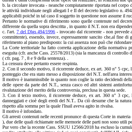
b. la circolare invocata - neanche compiutamente riportata nel corpo d
le attività individuate negli allegati I e II del decreto legislativo n.
applicabili poiché in tal caso il soggetto in questione non assume il r
Pertanto le normative di riferimento sono quelle contenute nel decreto
differente da quella sopra descritta , in quanto il N.T. non era dipende
c. l'art.
7 del Dlgs 494/1996
- invocato dal ricorrente - non prevede af
committente), essendo, invece, espressamente sancito che,al fine di g
riferimento al piano predisposto: la cui assenza non può che ridondare,
La Corte territoriale ha fatto corretta applicazione della normativa
eseguita (cfr. anche Cass. 25578/2013) (sia la mancanza di controllo da
( cfr. pag. 7 , 8 e 9 della sentenza). .
La censura deve pertanto essere respinta.
2. Con il secondo motivo, il ricorrente deduce, ex art. 360 n° 5 cpc, l
ponteggio che era stato messo a disposizione del N.T. nell'area interessa
Il motivo è inammissibile in quanto non coglie la ratio decidendi dell
delle opere da parte del N.T., senza casco ed altri sistemi antinfortu
rivalutazione del merito della controversia, preclusa in questa sede.
3. Con il terzo motivo, il ricorrente deduce, ex art. 360 n° 3 cpc, 
danneggiati e cioè degli eredi del N.T.. Da ciò desume che la natura
rispetto alla somma per la quale l'Inail aveva agito in rivalsa.
Il motivo è infondato.
Gli arresti contenuti nelle recenti pronunce di questa Corte in 
), due delle quali richiamate nelle memorie delle parti non sono utili p
Pur vero che la recente Cass. SSUU 12566/2018 ha escluso la cumulabili