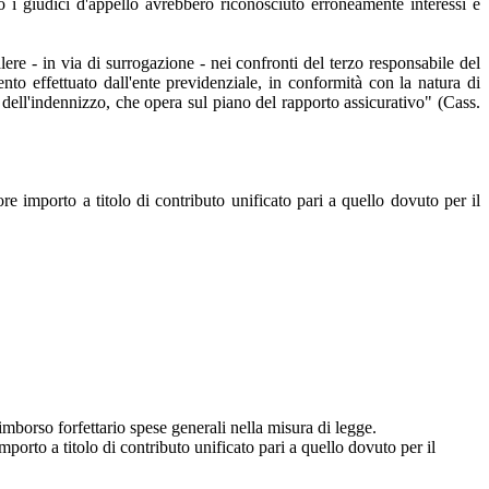
o i giudici d'appello avrebbero riconosciuto erroneamente interessi e
lere - in via di surrogazione - nei confronti del terzo responsabile del
nto effettuato dall'ente previdenziale, in conformità con la natura di
dell'indennizzo, che opera sul piano del rapporto assicurativo" (Cass.
ore importo a titolo di contributo unificato pari a quello dovuto per il
imborso forfettario spese generali nella misura di legge.
mporto a titolo di contributo unificato pari a quello dovuto per il