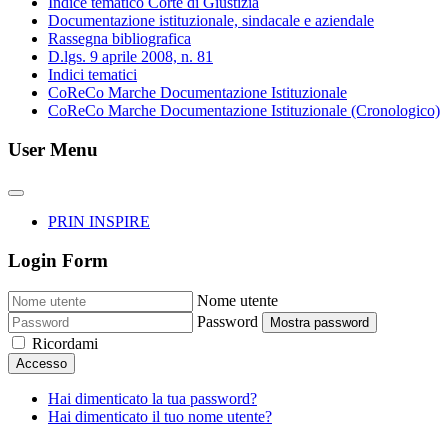
Indice tematico Corte di Giustizia
Documentazione istituzionale, sindacale e aziendale
Rassegna bibliografica
D.lgs. 9 aprile 2008, n. 81
Indici tematici
CoReCo Marche Documentazione Istituzionale
CoReCo Marche Documentazione Istituzionale (Cronologico)
User Menu
PRIN INSPIRE
Login Form
Nome utente
Password
Mostra password
Ricordami
Accesso
Hai dimenticato la tua password?
Hai dimenticato il tuo nome utente?