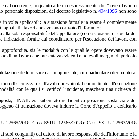
te dal ricorrente, in quanto afferma espressamente che " ove i lavori o
rio personale disposizioni del decreto legislativo n.
494/1996
non sono
a in volta applicabili: la situazione fattuale in esame è completamente
i appaltati i lavori che avevano causato l'infortunio;
 alla sola responsabilità dell'appaltatore (con esclusione di quella del
 indicazioni fornite dal coordinatore per l'esecuzione dei lavori, con
d approfondita, sia le modalità con le quali le opere dovevano essere
ione di un lavoro che presentava evidenti e notevoli margini di pericolo
lutazione delle misure da lui apprestate, con particolare riferimento al
iano di sicurezza e sull'avallo prestato dal committente all'esecuzione
odalità con le quali si verificò l'incidente, maschera una richiesta di
posta, l'INAIL era subentrato nell'identica posizione sostanziale dei
oggetto di transazione doveva indurre la Corte d'Appello a defalcarlo
s. SSUU 12565/2018, Cass. SSUU 12566/2018 e Cass. SSUU 12567/2018
 suoi congiunti) dal datore di lavoro responsabile dell'infortunio e la