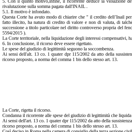
5. Con il quinto motivo,infine, il ricorrente deduce la violazione de
rivalutazione sulla somma pagata dall'INAIL .
5.1. Il motivo è infondato.
Questa Corte ha avuto modo di chiarire che " il credito dell’Inail per 
fatto illecito, ha natura di credito di valore e non di valuta, di ta
successione a titolo particolare nel diritto controverso propria del 
5594/2015 ).
La Corte territoriale, nella liquidazione degli interessi compensativi, ha
6. In conclusione, il ricorso deve essere rigettato.
Le spese del giudizio di legittimità seguono la soccombenza.
Ai sensi dell'alt. 13 co. 1 quater dpr 115/2002 da atto della sussisten
ricorso proposto, a norma del comma 1 bis dello stesso art. 13.
La Corte, rigetta il ricorso.
Condanna il ricorrente alle spese del giudizio di legittimità che liquid
Ai sensi dell'art. 13 co. 1 quater dpr 115/2002 da atto della sussistenza
ricorso proposto, a norma del comma 1 bis dello stesso art. 13.
Così deciso in Roma nella camera di consiglio della terza sezione civi