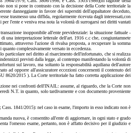
 Cass 5964/1979; Cass. 3806/1998; e Cass. 3503/1986)[m ragione della
io non si pone in contrasto con la decisione della Corte territoriale la
rrente danneggiante in favore dei superstiti dell'appaltatore deceduto,
sse trasmesso una diffida, regolarmente ricevuta dagli interessati,con
i per l'ente e veniva resa nota la volontà di surrogarsi nei diritti vantati
ansazione inopponibile all'ente previdenziale: la situazione fattuale -
 di una interpretazione letterale dell'art. 1916 c.c che, congiuntamnete
ttimato, attraverso l'azione di rivalsa proposta, a recuperare la somma
ne di quanto complessivamente versato in eccedenza.
 particolare nel diritto al risarcimento dell'infortunato, che si realizza
 indennizzi previsti dalla legge, al contempo manifestando la volontà di
nfortuni sul lavoro, ma soltanto la responsabilità aquiliana dell'autore
timato ad opporre all'assicuratore eccezioni concernenti il contenuto del
U 8620/2015 ). La Corte territoriale ha fatto corretta applicazione dei
gazione nei confronti dell'INAIL: assume, al riguardo, che la Corte non
i eredi N.T. in quanto, solo tardivamente e con documento proveniente
07; Cass. 1841/2015): nel caso in esame, l'importo in esso indicato non è
manda nuova, è consentito all'ente di aggiornare, in ogni stato e grado
amenta l'omesso esame, pertanto, non è affatto decisivo per il giudizio e