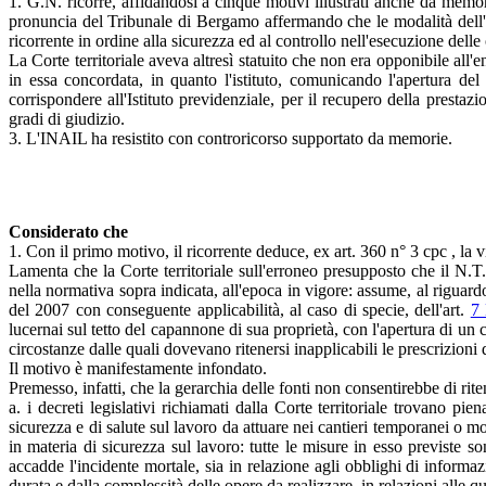
1. G.N. ricorre, affidandosi a cinque motivi illustrati anche da memo
pronuncia del Tribunale di Bergamo affermando che le modalità dell'I
ricorrente in ordine alla sicurezza ed al controllo nell'esecuzione delle
La Corte territoriale aveva altresì statuito che non era opponibile all
in essa concordata, in quanto l'istituto, comunicando l'apertura del
corrispondere all'Istituto previdenziale, per il recupero della prest
gradi di giudizio.
3. L'INAIL ha resistito con controricorso supportato da memorie.
Considerato che
1. Con il primo motivo, il ricorrente deduce, ex art. 360 n° 3 cpc , la 
Lamenta che la Corte territoriale sull'erroneo presupposto che il N.T. 
nella normativa sopra indicata, all'epoca in vigore: assume, al riguardo
del 2007 con conseguente applicabilità, al caso di specie, dell'art.
7
lucernai sul tetto del capannone di sua proprietà, con l'apertura di un 
circostanze dalle quali dovevano ritenersi inapplicabili le prescrizion
Il motivo è manifestamente infondato.
Premesso, infatti, che la gerarchia delle fonti non consentirebbe di rit
a. i decreti legislativi richiamati dalla Corte territoriale trovano pi
sicurezza e di salute sul lavoro da attuare nei cantieri temporanei o mo
in materia di sicurezza sul lavoro: tutte le misure in esso previste so
accadde l'incidente mortale, sia in relazione agli obblighi di inform
durata e dalla complessità delle opere da realizzare, in relazioni alle