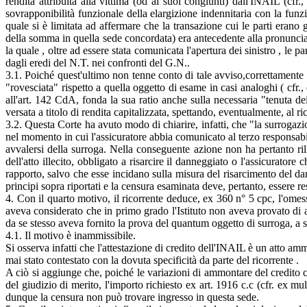
rendita attribuita alla vittima (od ai suoi congiunti) dall'INAIL (
sovrapponibilità funzionale della elargizione indennitaria con la funzi
quale si è limitata ad affermare che la transazione cui le parti erano
della somma in quella sede concordata) era antecedente alla pronuncia
la quale , oltre ad essere stata comunicata l'apertura dei sinistro , le pa
dagli eredi del N.T. nei confronti del G.N..
3.1. Poiché quest'ultimo non tenne conto di tale avviso,correttamente 
"rovesciata" rispetto a quella oggetto di esame in casi analoghi ( cfr.
all'art. 142 CdA, fonda la sua ratio anche sulla necessaria "tenuta de
versata a titolo di rendita capitalizzata, spettando, eventualmente, al 
3.2. Questa Corte ha avuto modo di chiarire, infatti, che "la surrogazion
nel momento in cui l'assicuratore abbia comunicato al terzo responsabil
avvalersi della surroga. Nella conseguente azione non ha pertanto rilie
dell'atto illecito, obbligato a risarcire il danneggiato o l'assicurator
rapporto, salvo che esse incidano sulla misura del risarcimento del da
principi sopra riportati e la censura esaminata deve, pertanto, essere re
4. Con il quarto motivo, il ricorrente deduce, ex 360 n° 5 cpc, l'omes
aveva considerato che in primo grado l'Istituto non aveva provato di
da se stesso aveva fornito la prova del quantum oggetto di surroga, a 
4.1. Il motivo è inammissibile.
Si osserva infatti che l'attestazione di credito dell'INAIL è un atto am
mai stato contestato con la dovuta specificità da parte del ricorrente .
A ciò si aggiunge che, poiché le variazioni di ammontare del credito c
del giudizio di merito, l'importo richiesto ex art. 1916 c.c (cfr. ex mu
dunque la censura non può trovare ingresso in questa sede.