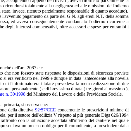
che, accogliendo l'appello dell'INAIL, aveva riformato parzialmente la
 ricondursi totalmente alla negligenza ed alle omissioni dell'odierno
ra stato, invece, ritenuto parzialmente responsabile di quanto accaduto).
sia e l'avvenuto pagamento da parte del G.N. agli eredi N.T. della somma
a stessa; ed aveva conseguentemente condannato l'odierno ricorrente a
e degli interessi compensativi, oltre accessori e spese per entrambi i
onché dell'art. 2087 c.c .
o che non fossero state rispettate le disposizioni di sicurezza previste
nio si era verificato nel 1999 e dunque in data "antecedente alla novella
di cui l'infortunato era titolare prevedeva la mera realizzazione di due
tatore, personalmente ) e di brevissima durata ( tre giorni al massimo ),
are n. 30/1998
del Ministero del Lavoro e della Previdenza Sociale.
va primaria, si osserva che:
ione della direttiva
92/57/CEE
concernente le prescrizioni minime di
la, per il settore dell'edilizia,V rispetto al più generale Dlgs 626/1994
raffronto con la situazione accertata all'interno del cantiere nel quale
ppresentava un preciso obbligo per il committente, a prescindere dalla