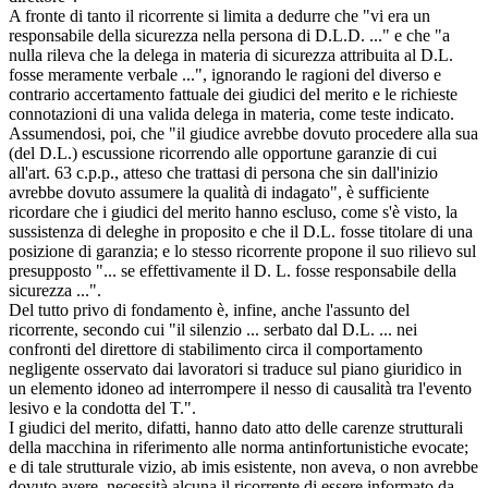
A fronte di tanto il ricorrente si limita a dedurre che "vi era un
responsabile della sicurezza nella persona di D.L.D. ..." e che "a
nulla rileva che la delega in materia di sicurezza attribuita al D.L.
fosse meramente verbale ...", ignorando le ragioni del diverso e
contrario accertamento fattuale dei giudici del merito e le richieste
connotazioni di una valida delega in materia, come teste indicato.
Assumendosi, poi, che "il giudice avrebbe dovuto procedere alla sua
(del D.L.) escussione ricorrendo alle opportune garanzie di cui
all'art. 63 c.p.p., atteso che trattasi di persona che sin dall'inizio
avrebbe dovuto assumere la qualità di indagato", è sufficiente
ricordare che i giudici del merito hanno escluso, come s'è visto, la
sussistenza di deleghe in proposito e che il D.L. fosse titolare di una
posizione di garanzia; e lo stesso ricorrente propone il suo rilievo sul
presupposto "... se effettivamente il D. L. fosse responsabile della
sicurezza ...".
Del tutto privo di fondamento è, infine, anche l'assunto del
ricorrente, secondo cui "il silenzio ... serbato dal D.L. ... nei
confronti del direttore di stabilimento circa il comportamento
negligente osservato dai lavoratori si traduce sul piano giuridico in
un elemento idoneo ad interrompere il nesso di causalità tra l'evento
lesivo e la condotta del T.".
I giudici del merito, difatti, hanno dato atto delle carenze strutturali
della macchina in riferimento alle norma antinfortunistiche evocate;
e di tale strutturale vizio, ab imis esistente, non aveva, o non avrebbe
dovuto avere, necessità alcuna il ricorrente di essere informato da