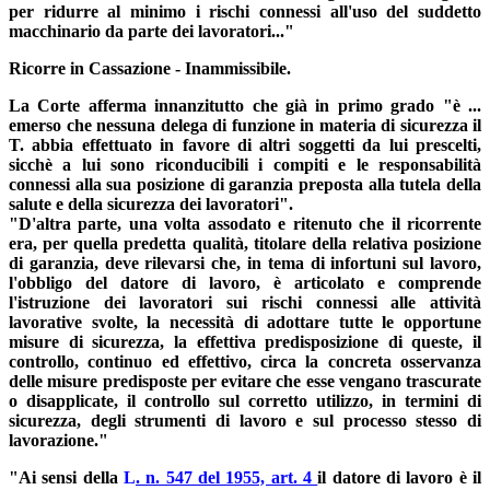
per ridurre al minimo i rischi connessi all'uso del suddetto
macchinario da parte dei lavoratori..."
Ricorre in Cassazione - Inammissibile.
La Corte afferma innanzitutto che già in primo grado "è ...
emerso che nessuna delega di funzione in materia di sicurezza il
T. abbia effettuato in favore di altri soggetti da lui prescelti,
sicchè a lui sono riconducibili i compiti e le responsabilità
connessi alla sua posizione di garanzia preposta alla tutela della
salute e della sicurezza dei lavoratori".
"D'altra parte, una volta assodato e ritenuto che il ricorrente
era, per quella predetta qualità, titolare della relativa posizione
di garanzia, deve rilevarsi che, in tema di infortuni sul lavoro,
l'obbligo del datore di lavoro, è articolato e comprende
l'istruzione dei lavoratori sui rischi connessi alle attività
lavorative svolte, la necessità di adottare tutte le opportune
misure di sicurezza, la effettiva predisposizione di queste, il
controllo, continuo ed effettivo, circa la concreta osservanza
delle misure predisposte per evitare che esse vengano trascurate
o disapplicate, il controllo sul corretto utilizzo, in termini di
sicurezza, degli strumenti di lavoro e sul processo stesso di
lavorazione."
"Ai sensi della
L
. n. 547 del 1955, art. 4
il datore di lavoro è il