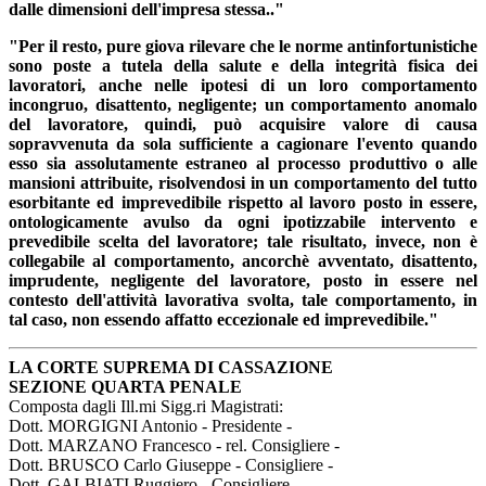
dalle dimensioni dell'impresa stessa.."
"Per il resto, pure giova rilevare che le norme antinfortunistiche
sono poste a tutela della salute e della integrità fisica dei
lavoratori, anche nelle ipotesi di un loro comportamento
incongruo, disattento, negligente; un comportamento anomalo
del lavoratore, quindi, può acquisire valore di causa
sopravvenuta da sola sufficiente a cagionare l'evento quando
esso sia assolutamente estraneo al processo produttivo o alle
mansioni attribuite, risolvendosi in un comportamento del tutto
esorbitante ed imprevedibile rispetto al lavoro posto in essere,
ontologicamente avulso da ogni ipotizzabile intervento e
prevedibile scelta del lavoratore; tale risultato, invece, non è
collegabile al comportamento, ancorchè avventato, disattento,
imprudente, negligente del lavoratore, posto in essere nel
contesto dell'attività lavorativa svolta, tale comportamento, in
tal caso, non essendo affatto eccezionale ed imprevedibile."
LA CORTE SUPREMA DI CASSAZIONE
SEZIONE QUARTA PENALE
Composta dagli Ill.mi Sigg.ri Magistrati:
Dott. MORGIGNI Antonio - Presidente -
Dott. MARZANO Francesco - rel. Consigliere -
Dott. BRUSCO Carlo Giuseppe - Consigliere -
Dott. GALBIATI Ruggiero - Consigliere -