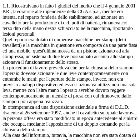
1.1. Ricostruivano in fatto i giudici del merito che il 4 gennaio 2001
P.R., lavoratrice alle dipendenze della CGA s.p.a., mentre era
intenta, nel reparto fonderia dello stabilimento, ad azionare un
cavalletto per la produzione di c.d. poli di batteria, rimaneva col
terzo dito della mano destra schiacciato nella macchina, riportando
lesioni personali.
Quel reparto era dotato di numerose macchine per stampi (detti
cavalletti) e la macchina in questione era composta da una parte fissa
ed una mobile, quest'ultima mossa da un pistone azionato ad aria
compressa; un sistema di due leve posizionato accanto allo stampo
azionava il funzionamento dello stesso.
La procedura di lavoro prevedeva che per la chiusura dello stampo
l'operaio dovesse azionare le due leve contemporaneamente con
entrambe le mani; per l'apertura dello stampo, invece, non era
previsto analogo dispositivo ed esso si azionava utilizzando una sola
leva, mentre con l'altra mano l'operaio avrebbe dovuto reggere
contemporaneamente un utensile di presa con cui rimuovere dallo
stampo i poli appena realizzati.
In ottemperanza ad una disposizione aziendale a firma di D.L.D.,
risalente al 26 settembre 1997, anche il cavalletto sul quale lavorava
la persona offesa era stato modificato in epoca antecedente al sinistro
che occupa, mediante l'apposizione di un doppio comando per la
chiusura dello stampo.
Alla data dell'infortunio, tuttavia, la macchina non era stata dotata di