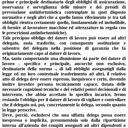
primo e principale destinatario degli obblighi di assicurazione,
osservanza e sorveglianza delle misure e dei presidi di
prevenzione antinfortunistica contemplate in quel disposto
normativo e negli altri che a quello fanno riferimento (e tra tali
obblighi rientra certamente quello, fondamentale ed ineludibile,
di fornire al lavoratore macchine ed attrezzature in regola con
le prescrizioni antinfortunistiche).
Tale precipuo obbligo del datore di lavoro può essere ad altri
delegato, ossia trasferito, con conseguente sostituzione e
subentro del delegato nella posizione di garanzia che fa
originariamente capo al datore di lavoro.
Ma, tanto comportando una dismissione da parte del datore di
lavoro - specifico e principale, ancorchè non esclusivo,
destinatario della norma -, di tali obblighi assegnatigli dalla
legge ed un loro contestuale trasferimento ad altri, il relativo
atto di delega deve essere espresso, inequivoco e certo, dovendo
inoltre investire persona tecnicamente capace, dotata delle
necessarie cognizioni tecniche e dei relativi poteri decisionali e di
intervento, che abbia accettato lo specifico incarico, fermo
restando l'obbligo per il datore di lavoro di vigilare e controllare
che il delegato usi, poi, concretamente la delega, secondo quanto
la legge prescrive.
Deve, perciò, escludersi che una siffatta delega possa essere
inespressa o implicita, presumendola solo dalla ripartizione
interna all'azienda dei compiti assegnati ad altri dipendenti o