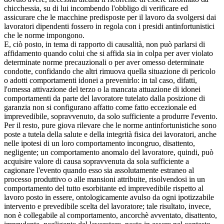
chicchessia, su di lui incombendo l'obbligo di verificare ed
assicurare che le macchine predisposte per il lavoro da svolgersi dai
lavoratori dipendenti fossero in regola con i presidi antinfortunistici
che le norme impongono.
E, ciò posto, in tema di rapporto di causalità, non può parlarsi di
affidamento quando colui che si affida sia in colpa per aver violato
determinate norme precauzionali o per aver omesso determinate
condotte, confidando che altri rimuova quella situazione di pericolo
o adotti comportamenti idonei a prevenirlo: in tal caso, difatti,
l'omessa attivazione del terzo o la mancata attuazione di idonei
comportamenti da parte del lavoratore tutelato dalla posizione di
garanzia non si configurano affatto come fatto eccezionale ed
imprevedibile, sopravvenuto, da solo sufficiente a produrre l'evento.
Per il resto, pure giova rilevare che le norme antinfortunistiche sono
poste a tutela della salute e della integrità fisica dei lavoratori, anche
nelle ipotesi di un loro comportamento incongruo, disattento,
negligente; un comportamento anomalo del lavoratore, quindi, può
acquisire valore di causa sopravvenuta da sola sufficiente a
cagionare l'evento quando esso sia assolutamente estraneo al
processo produttivo o alle mansioni attribuite, risolvendosi in un
comportamento del tutto esorbitante ed imprevedibile rispetto al
lavoro posto in essere, ontologicamente avulso da ogni ipotizzabile
intervento e prevedibile scelta del lavoratore; tale risultato, invece,
non è collegabile al comportamento, ancorchè avventato, disattento,