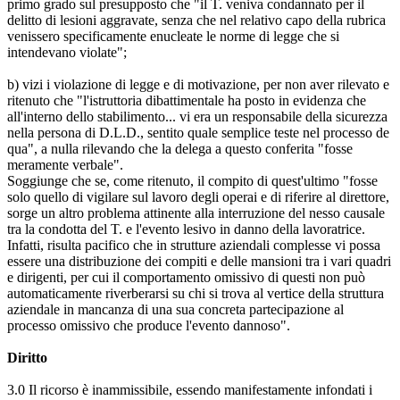
primo grado sul presupposto che "il T. veniva condannato per il
delitto di lesioni aggravate, senza che nel relativo capo della rubrica
venissero specificamente enucleate le norme di legge che si
intendevano violate";
b) vizi i violazione di legge e di motivazione, per non aver rilevato e
ritenuto che "l'istruttoria dibattimentale ha posto in evidenza che
all'interno dello stabilimento... vi era un responsabile della sicurezza
nella persona di D.L.D., sentito quale semplice teste nel processo de
qua", a nulla rilevando che la delega a questo conferita "fosse
meramente verbale".
Soggiunge che se, come ritenuto, il compito di quest'ultimo "fosse
solo quello di vigilare sul lavoro degli operai e di riferire al direttore,
sorge un altro problema attinente alla interruzione del nesso causale
tra la condotta del T. e l'evento lesivo in danno della lavoratrice.
Infatti, risulta pacifico che in strutture aziendali complesse vi possa
essere una distribuzione dei compiti e delle mansioni tra i vari quadri
e dirigenti, per cui il comportamento omissivo di questi non può
automaticamente riverberarsi su chi si trova al vertice della struttura
aziendale in mancanza di una sua concreta partecipazione al
processo omissivo che produce l'evento dannoso".
Diritto
3.0 Il ricorso è inammissibile, essendo manifestamente infondati i