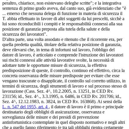
peraltro, chiarisce, non esistevano deleghe scritte"; e la integrativa
sentenza di primo grado aveva, dal canto suo, già evidenziato che "è
... emerso che nessuna delega di funzione in materia di sicurezza il
T. abbia effettuato in favore di altri soggetti da lui prescelti, sicchè a
lui sono riconducibili i compiti e le responsabilità connessi alla sua
posizione di garanzia preposta alla tutela della salute e della
sicurezza dei lavoratori".
D'altra parte, una volta assodato e ritenuto che il ricorrente era, per
quella predetta qualità, titolare della relativa posizione di garanzia,
deve rilevarsi che, in tema di infortuni sul lavoro, l'obbligo del
datore di lavoro, è articolato e comprende l'istruzione dei lavoratori
sui rischi connessi alle attività lavorative svolte, la necessità di
adottare tutte le opportune misure di sicurezza, la effettiva
predisposizione di queste, il controllo, continuo ed effettivo, circa la
concreta osservanza delle misure predisposte per evitare che esse
vengano trascurate o disapplicate, il controllo sul corretto utilizzo, in
termini di sicurezza, degli strumenti di lavoro e sul processo stesso di
lavorazione (Cass. Sez. 4^, 10.2.2005, n. 13251, in CED Rv.
231156; id., Sez. 4^., 3.3.1995, n. 6486, in CED Rv. 201706; id.,
Sez. 4^, 12.12.1983, n. 3824, in CED Rv. 163868). Ai sensi della
L. n. 547 del 1955, art. 4
, il datore di lavoro è il primo e principale
destinatario degli obblighi di assicurazione, osservanza e
sorveglianza delle misure e dei presidi di prevenzione
antinfortunistica contemplate in quel disposto normativo e negli altri
che a quello fanno riferimento (e tra tali obblighi rientra certamente