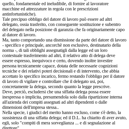
quello, fondamentale ed ineludibile, di fornire al lavoratore
macchine ed attrezzature in regola con le prescrizioni
antinfortunistiche).
Tale precipuo obbligo del datore di lavoro può essere ad altri
delegato, ossia trasferito, con conseguente sostituzione e subentro
del delegato nella posizione di garanzia che fa originariamente capo
al datore di lavoro.
Ma, tanto comportando una dismissione da parte del datore di lavoro
- specifico e principale, ancorchè non esclusivo, destinatario della
norma -, di tali obblighi assegnatigli dalla legge ed un loro
contestuale trasferimento ad altri, il relativo atto di delega deve
essere espresso, inequivoco e certo, dovendo inoltre investire
persona tecnicamente capace, dotata delle necessarie cognizioni
tecniche e dei relativi poteri decisionali e di intervento, che abbia
accettato lo specifico incarico, fermo restando l'obbligo per il datore
di lavoro di vigilare e controllare che il delegato usi, poi,
concretamente la delega, secondo quanto la legge prescrive.
Deve, perciò, escludersi che una siffatta delega possa essere
inespressa o implicita, presumendola solo dalla ripartizione interna
all'azienda dei compiti assegnati ad altri dipendenti o dalle
dimensioni dell'impresa stessa..
Nella specie, i giudici del merito hanno escluso, come s'è detto, la
sussistenza di una siffatta delega; ed il D.L. ha chiarito di aver avuto,
egli, solo "compiti di mera sorveglianza ... e di segnalazione al
direttore".