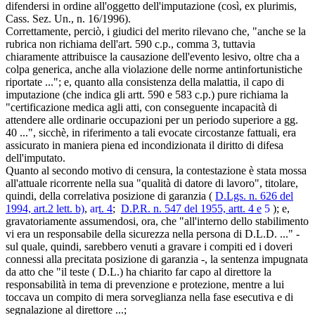
difendersi in ordine all'oggetto dell'imputazione (così, ex plurimis,
Cass. Sez. Un., n. 16/1996).
Correttamente, perciò, i giudici del merito rilevano che, "anche se la
rubrica non richiama dell'art. 590 c.p., comma 3, tuttavia
chiaramente attribuisce la causazione dell'evento lesivo, oltre cha a
colpa generica, anche alla violazione delle norme antinfortunistiche
riportate ..."; e, quanto alla consistenza della malattia, il capo di
imputazione (che indica gli artt. 590 e 583 c.p.) pure richiama la
"certificazione medica agli atti, con conseguente incapacità di
attendere alle ordinarie occupazioni per un periodo superiore a gg.
40 ...", sicchè, in riferimento a tali evocate circostanze fattuali, era
assicurato in maniera piena ed incondizionata il diritto di difesa
dell'imputato.
Quanto al secondo motivo di censura, la contestazione è stata mossa
all'attuale ricorrente nella sua "qualità di datore di lavoro", titolare,
quindi, della correlativa posizione di garanzia (
D.Lgs. n. 626 del
1994, art.2 lett. b)
,
ar
t. 4
;
D.P.R. n. 547 del 1955, artt. 4 e
5
); e,
gravatoriamente assumendosi, ora, che "all'interno dello stabilimento
vi era un responsabile della sicurezza nella persona di D.L.D. ..." -
sul quale, quindi, sarebbero venuti a gravare i compiti ed i doveri
connessi alla precitata posizione di garanzia -, la sentenza impugnata
da atto che "il teste ( D.L.) ha chiarito far capo al direttore la
responsabilità in tema di prevenzione e protezione, mentre a lui
toccava un compito di mera sorveglianza nella fase esecutiva e di
segnalazione al direttore ...;