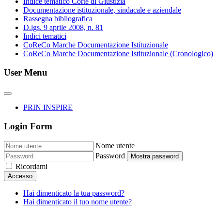
Indice tematico Corte di Giustizia
Documentazione istituzionale, sindacale e aziendale
Rassegna bibliografica
D.lgs. 9 aprile 2008, n. 81
Indici tematici
CoReCo Marche Documentazione Istituzionale
CoReCo Marche Documentazione Istituzionale (Cronologico)
User Menu
PRIN INSPIRE
Login Form
Nome utente
Password
Mostra password
Ricordami
Accesso
Hai dimenticato la tua password?
Hai dimenticato il tuo nome utente?