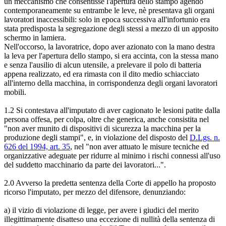
un meccanismo che consentisse l'apertura dello stampo agendo
contemporaneamente su entrambe le leve, nè presentava gli organi
lavoratori inaccessibili: solo in epoca successiva all'infortunio era
stata predisposta la segregazione degli stessi a mezzo di un apposito
schermo in lamiera.
Nell'occorso, la lavoratrice, dopo aver azionato con la mano destra
la leva per l'apertura dello stampo, si era accinta, con la stessa mano
e senza l'ausilio di alcun utensile, a prelevare il polo di batteria
appena realizzato, ed era rimasta con il dito medio schiacciato
all'interno della macchina, in corrispondenza degli organi lavoratori
mobili.
1.2 Si contestava all'imputato di aver cagionato le lesioni patite dalla
persona offesa, per colpa, oltre che generica, anche consistita nel
"non aver munito di dispositivi di sicurezza la macchina per la
produzione degli stampi", e, in violazione del disposto del
D.Lgs. n.
626 del 1994, art. 35
, nel "non aver attuato le misure tecniche ed
organizzative adeguate per ridurre al minimo i rischi connessi all'uso
del suddetto macchinario da parte dei lavoratori...".
2.0 Avverso la predetta sentenza della Corte di appello ha proposto
ricorso l'imputato, per mezzo del difensore, denunziando:
a) il vizio di violazione di legge, per avere i giudici del merito
illegittimamente disatteso una eccezione di nullità della sentenza di