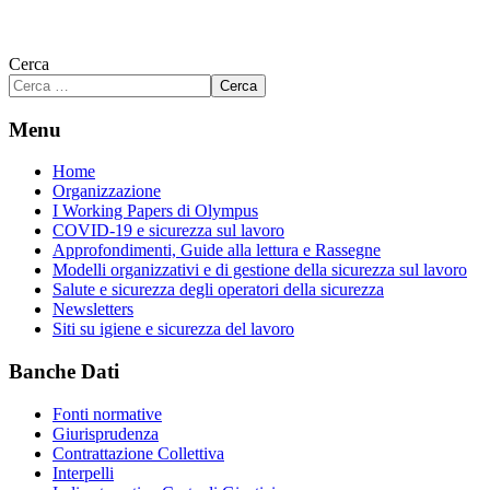
Cerca
Cerca
Menu
Home
Organizzazione
I Working Papers di Olympus
COVID-19 e sicurezza sul lavoro
Approfondimenti, Guide alla lettura e Rassegne
Modelli organizzativi e di gestione della sicurezza sul lavoro
Salute e sicurezza degli operatori della sicurezza
Newsletters
Siti su igiene e sicurezza del lavoro
Banche Dati
Fonti normative
Giurisprudenza
Contrattazione Collettiva
Interpelli