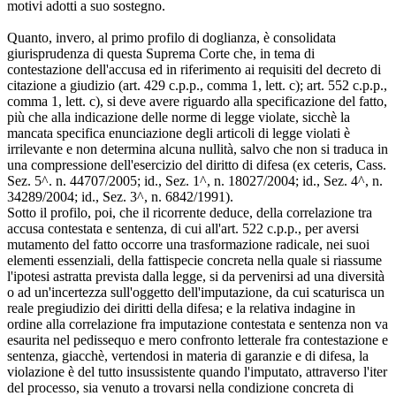
motivi adotti a suo sostegno.
Quanto, invero, al primo profilo di doglianza, è consolidata
giurisprudenza di questa Suprema Corte che, in tema di
contestazione dell'accusa ed in riferimento ai requisiti del decreto di
citazione a giudizio (art. 429 c.p.p., comma 1, lett. c); art. 552 c.p.p.,
comma 1, lett. c), si deve avere riguardo alla specificazione del fatto,
più che alla indicazione delle norme di legge violate, sicchè la
mancata specifica enunciazione degli articoli di legge violati è
irrilevante e non determina alcuna nullità, salvo che non si traduca in
una compressione dell'esercizio del diritto di difesa (ex ceteris, Cass.
Sez. 5^. n. 44707/2005; id., Sez. 1^, n. 18027/2004; id., Sez. 4^, n.
34289/2004; id., Sez. 3^, n. 6842/1991).
Sotto il profilo, poi, che il ricorrente deduce, della correlazione tra
accusa contestata e sentenza, di cui all'art. 522 c.p.p., per aversi
mutamento del fatto occorre una trasformazione radicale, nei suoi
elementi essenziali, della fattispecie concreta nella quale si riassume
l'ipotesi astratta prevista dalla legge, si da pervenirsi ad una diversità
o ad un'incertezza sull'oggetto dell'imputazione, da cui scaturisca un
reale pregiudizio dei diritti della difesa; e la relativa indagine in
ordine alla correlazione fra imputazione contestata e sentenza non va
esaurita nel pedissequo e mero confronto letterale fra contestazione e
sentenza, giacchè, vertendosi in materia di garanzie e di difesa, la
violazione è del tutto insussistente quando l'imputato, attraverso l'iter
del processo, sia venuto a trovarsi nella condizione concreta di