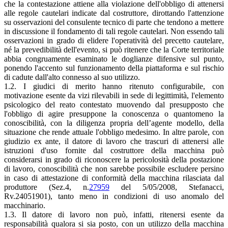
che la contestazione attiene alla violazione dell'obbligo di attenersi
alle regole cautelari indicate dal costruttore, dirottando l'attenzione
su osservazioni del consulente tecnico di parte che tendono a mettere
in discussione il fondamento di tali regole cautelari. Non essendo tali
osservazioni in grado di elidere l'operatività del precetto cautelare,
né la prevedibilità dell'evento, si può ritenere che la Corte territoriale
abbia congruamente esaminato le doglianze difensive sul punto,
ponendo l'accento sul funzionamento della piattaforma e sul rischio
di cadute dall'alto connesso al suo utilizzo.
1.2. I giudici di merito hanno ritenuto configurabile, con
motivazione esente da vizi rilevabili in sede di legittimità, l'elemento
psicologico del reato contestato muovendo dal presupposto che
l'obbligo di agire presuppone la conoscenza o quantomeno la
conoscibilità, con la diligenza propria dell’agente modello, della
situazione che rende attuale l'obbligo medesimo. In altre parole, con
giudizio ex ante, il datore di lavoro che trascuri di attenersi alle
istruzioni d'uso fornite dal costruttore della macchina può
considerarsi in grado di riconoscere la pericolosità della postazione
di lavoro, conoscibilità che non sarebbe possibile escludere persino
in caso di attestazione di conformità della macchina rilasciata dal
produttore (Sez.4, n.
27959
del 5/05/2008, Stefanacci,
Rv.24051901), tanto meno in condizioni di uso anomalo del
macchinario.
1.3. Il datore di lavoro non può, infatti, ritenersi esente da
responsabilità qualora si sia posto, con un utilizzo della macchina