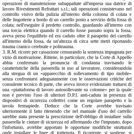
operazioni di manutenzione subappaltate all'impresa sua datrice di
lavoro Rivestimenti Refrattari s.r.l.; tali operazioni consistevano nel
controllo visivo della pulizia all'interno della colonna di colata e
delle lingotterie a bordo di un carrello posto a servizio della fossa di
colata; nell'eseguire il predetto controllo, guardando all'interno con
una torcia elettrica quando il carrello fosse passato sopra la fossa,
aveva perso l'equilibrio ed era caduto oltre il parapetto del carrello
all'interno della fossa, da un'altezza di circa sette metri riportando
trauma cranico cerebrale e politrauma.
3. R.M. ricorre per cassazione censurando la sentenza impugnata per
vizio di motivazione. Ritiene, in particolare, che la Corte di Appello
abbia confermato la pronuncia di condanna travisando le
caratteristiche della passerella in uso al lavoratore, considerandola
alla stregua di un «apparecchio di sollevamento di tipo mobile»
senza confrontarsi adeguatamente con le osservazioni critiche del
consulente tecnico di parte, che aveva invece evidenziato trattarsi di
una «piattaforma di lavoro autosollevante su colonne» per la quale
non è previsto l'uso di ulteriori D.P.I. anti-caduta in presenza di
dispositivi di sicurezza collettivi come un regolare parapetto e la
tavola fermapiede. Deduce che la Corte avrebbe travisato
ulteriormente il fatto ritenendo che nel manuale d'uso del carrello
sarebbe stata presente la prescrizione dell'obbligo di installare sulla
passerella le cinture di sicurezza ed affermando che l'imputato, dopo
l'infortunio, avrebbe apportato le opportune modifiche strutturali
onde installare le linee di trattenuta. Il ricorrente, si sostiene, si