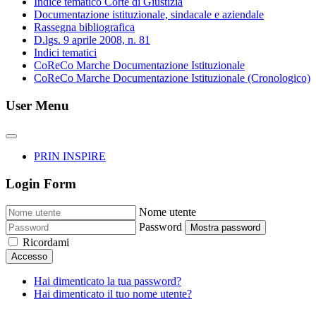
Indice tematico Corte di Giustizia
Documentazione istituzionale, sindacale e aziendale
Rassegna bibliografica
D.lgs. 9 aprile 2008, n. 81
Indici tematici
CoReCo Marche Documentazione Istituzionale
CoReCo Marche Documentazione Istituzionale (Cronologico)
User Menu
PRIN INSPIRE
Login Form
Nome utente
Password
Mostra password
Ricordami
Accesso
Hai dimenticato la tua password?
Hai dimenticato il tuo nome utente?