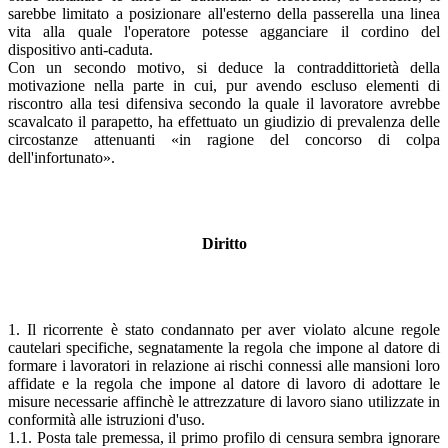
sarebbe limitato a posizionare all'esterno della passerella una linea
vita alla quale l'operatore potesse agganciare il cordino del
dispositivo anti-caduta.
Con un secondo motivo, si deduce la contraddittorietà della
motivazione nella parte in cui, pur avendo escluso elementi di
riscontro alla tesi difensiva secondo la quale il lavoratore avrebbe
scavalcato il parapetto, ha effettuato un giudizio di prevalenza delle
circostanze attenuanti «in ragione del concorso di colpa
dell'infortunato».
Diritto
1. Il ricorrente è stato condannato per aver violato alcune regole
cautelari specifiche, segnatamente la regola che impone al datore di
formare i lavoratori in relazione ai rischi connessi alle mansioni loro
affidate e la regola che impone al datore di lavoro di adottare le
misure necessarie affinchè le attrezzature di lavoro siano utilizzate in
conformità alle istruzioni d'uso.
1.1. Posta tale premessa, il primo profilo di censura sembra ignorare