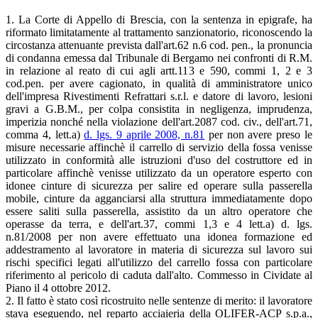
1. La Corte di Appello di Brescia, con la sentenza in epigrafe, ha
riformato limitatamente al trattamento sanzionatorio, riconoscendo la
circostanza attenuante prevista dall'art.62 n.6 cod. pen., la pronuncia
di condanna emessa dal Tribunale di Bergamo nei confronti di R.M.
in relazione al reato di cui agli artt.113 e 590, commi 1, 2 e 3
cod.pen. per avere cagionato, in qualità di amministratore unico
dell'impresa Rivestimenti Refrattari s.r.l. e datore di lavoro, lesioni
gravi a G.B.M., per colpa consistita in negligenza, imprudenza,
imperizia nonché nella violazione dell'art.2087 cod. civ., dell'art.71,
comma 4, lett.a)
d. lgs. 9 aprile 2008, n.81
per non avere preso le
misure necessarie affinchè il carrello di servizio della fossa venisse
utilizzato in conformità alle istruzioni d'uso del costruttore ed in
particolare affinchè venisse utilizzato da un operatore esperto con
idonee cinture di sicurezza per salire ed operare sulla passerella
mobile, cinture da agganciarsi alla struttura immediatamente dopo
essere saliti sulla passerella, assistito da un altro operatore che
operasse da terra, e dell'art.37, commi 1,3 e 4 lett.a) d. lgs.
n.81/2008 per non avere effettuato una idonea formazione ed
addestramento al lavoratore in materia di sicurezza sul lavoro sui
rischi specifici legati all'utilizzo del carrello fossa con particolare
riferimento al pericolo di caduta dall'alto. Commesso in Cividate al
Piano il 4 ottobre 2012.
2. Il fatto è stato così ricostruito nelle sentenze di merito: il lavoratore
stava eseguendo, nel reparto acciaieria della OLIFER-ACP s.p.a.,