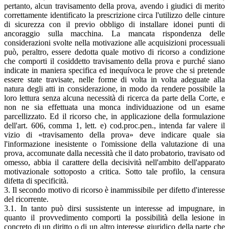
pertanto, alcun travisamento della prova, avendo i giudici di merito
correttamente identificato la prescrizione circa l'utilizzo delle cinture
di sicurezza con il previo obbligo di installare idonei punti di
ancoraggio sulla macchina. La mancata rispondenza delle
considerazioni svolte nella motivazione alle acquisizioni processuali
può, peraltro, essere dedotta quale motivo di ricorso a condizione
che comporti il cosiddetto travisamento della prova e purché siano
indicate in maniera specifica ed inequívoca le prove che si pretende
essere state travisate, nelle forme di volta in volta adeguate alla
natura degli atti in considerazione, in modo da rendere possibile la
loro lettura senza alcuna necessità di ricerca da parte della Corte, e
non ne sia effettuata una monca individuazione od un esame
parcellizzato. Ed il ricorso che, in applicazione della formulazione
dell'art. 606, comma 1, lett. e) cod.proc.pen., intenda far valere il
vizio di «travisamento della prova» deve indicare quale sia
l'informazione inesistente o l'omissione della valutazione di una
prova, accomunate dalla necessità che il dato probatorio, travisato od
omesso, abbia il carattere della decisività nell'ambito dell'apparato
motivazionale sottoposto a critica. Sotto tale profilo, la censura
difetta di specificità.
3. Il secondo motivo di ricorso è inammissibile per difetto d'interesse
del ricorrente.
3.1. In tanto può dirsi sussistente un interesse ad impugnare, in
quanto il provvedimento comporti la possibilità della lesione in
concreto di un diritto o di un altro interesse giuridico della parte che