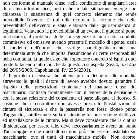
non conforme al manuale d'uso, nella condizione di ampliare l'area
di rischio infortunistico, posto che in tale situazione emerge con
chiarezza la sussistenza di quel concreto elemento che rende
prevedibile l'evento. E' qui utile ricordare la nozione che della
prevedibilità dell'evento è stata elaborata dalla giurisprudenza di
legittimità. Valutando la prevedibilità di un evento, il giudice si pone,
in sostanza, il problema delle conseguenze di una certa condotta
commissiva od omissiva avendo presente il modello di agente, ossia
il modello dell'uomo che svolge paradigmáticamente una
determinata attività che importa l'assunzione di certe responsabilità
nella comunità, la quale esige che l'operatore concreto si ispiri a quel
modello facendo tutto ciò che da questo ci si aspetta (Sez.4, n.31462
del 26/05/2006, Capobianchi, Rv.23542301).
2. Il profilo di censura che attiene più in dettaglio alle modalità
attraverso le quali il datore di lavoro avrebbe dovuto garantire il
rispetto delle prescrizioni contenute nel manuale d'uso del
macchinario contrasta frontalmente con il tenore della decisione e
con la stessa relazione del consulente di parte allegata al ricorso. Si
sostiene che il costruttore non avesse prescritto l'installazione di
cinture di sicurezza e che la passerella non fosse idoneo punto
d'aggancio, sottilizzando sulla distinzione tra prescrizione d'utilizzo
ed installazione delle cinture. Ma si deve considerare che la cintura
di sicurezza, per essere tale, deve necessariamente avere un punto
d'ancoraggio e che quest'ultimo non può che essere installato sul
macchinario, ove si tratti di macchinario mobile. Non ricorre,