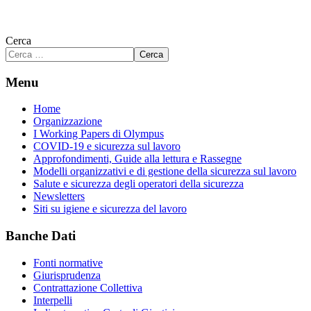
Cerca
Cerca
Menu
Home
Organizzazione
I Working Papers di Olympus
COVID-19 e sicurezza sul lavoro
Approfondimenti, Guide alla lettura e Rassegne
Modelli organizzativi e di gestione della sicurezza sul lavoro
Salute e sicurezza degli operatori della sicurezza
Newsletters
Siti su igiene e sicurezza del lavoro
Banche Dati
Fonti normative
Giurisprudenza
Contrattazione Collettiva
Interpelli