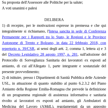
Su proposta dell'Assessore alle Politiche per la salute;
A voti unanimi e palesi
DELIBERA
1) di recepire, per le motivazioni espresse in premessa e che qui
integralmente si richiamano, l'
Intesa sancita in sede di Conferenza
Permanente per i Rapporti tra lo Stato, le Regioni e le Province
Autonome di Trento e Bolzano, in data 22 febbraio 2018, con
repertorio n. 39/CSR
, ai sensi degli artt. 2, comma 1, lettera a) e 3
del
Decreto Legislativo 28 agosto 1997, n. 281
, sull'adozione del
Protocollo di Sorveglianza Sanitaria dei lavoratori ex esposti ad
amianto, di cui all'Allegato 1, parte integrante e sostanziale del
presente provvedimento;
2) di istituire, presso i Dipartimenti di Sanità Pubblica delle Aziende
USL, in attuazione di quanto stabilito al punto 6.2.3.2 del Piano
Amianto della Regione Emilia-Romagna che prevede la definizione
di un programma regionale di assistenza informativa e sanitaria
rivolto ai lavoratori ex esposti ad amianto, gli Ambulatori di
Medicina del Lavoro (AMdL), regolamentati da un apposito