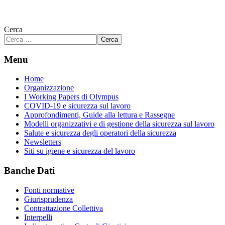
Cerca
Cerca
Menu
Home
Organizzazione
I Working Papers di Olympus
COVID-19 e sicurezza sul lavoro
Approfondimenti, Guide alla lettura e Rassegne
Modelli organizzativi e di gestione della sicurezza sul lavoro
Salute e sicurezza degli operatori della sicurezza
Newsletters
Siti su igiene e sicurezza del lavoro
Banche Dati
Fonti normative
Giurisprudenza
Contrattazione Collettiva
Interpelli