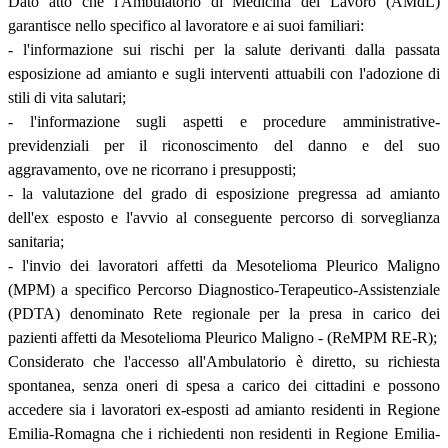
Dato atto che l'Ambulatorio di Medicina del Lavoro (AMdL)
garantisce nello specifico al lavoratore e ai suoi familiari:
- l'informazione sui rischi per la salute derivanti dalla passata
esposizione ad amianto e sugli interventi attuabili con l'adozione di
stili di vita salutari;
- l'informazione sugli aspetti e procedure amministrative-
previdenziali per il riconoscimento del danno e del suo
aggravamento, ove ne ricorrano i presupposti;
- la valutazione del grado di esposizione pregressa ad amianto
dell'ex esposto e l'avvio al conseguente percorso di sorveglianza
sanitaria;
- l'invio dei lavoratori affetti da Mesotelioma Pleurico Maligno
(MPM) a specifico Percorso Diagnostico-Terapeutico-Assistenziale
(PDTA) denominato Rete regionale per la presa in carico dei
pazienti affetti da Mesotelioma Pleurico Maligno - (ReMPM RE-R);
Considerato che l'accesso all'Ambulatorio è diretto, su richiesta
spontanea, senza oneri di spesa a carico dei cittadini e possono
accedere sia i lavoratori ex-esposti ad amianto residenti in Regione
Emilia-Romagna che i richiedenti non residenti in Regione Emilia-