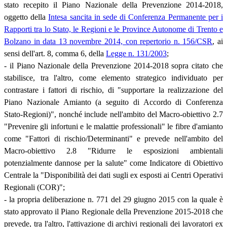
stato recepito il Piano Nazionale della Prevenzione 2014-2018,
oggetto della
Intesa sancita in sede di Conferenza Permanente per i
Rapporti tra lo Stato, le Regioni e le Province Autonome di Trento e
Bolzano in data 13 novembre 2014, con repertorio n. 156/CSR
, ai
sensi dell'art. 8, comma 6, della
Legge n. 131/2003
;
- il Piano Nazionale della Prevenzione 2014-2018 sopra citato che
stabilisce, tra l'altro, come elemento strategico individuato per
contrastare i fattori di rischio, di "supportare la realizzazione del
Piano Nazionale Amianto (a seguito di Accordo di Conferenza
Stato-Regioni)", nonché include nell'ambito del Macro-obiettivo 2.7
"Prevenire gli infortuni e le malattie professionali" le fibre d'amianto
come "Fattori di rischio/Determinanti" e prevede nell'ambito del
Macro-obiettivo 2.8 "Ridurre le esposizioni ambientali
potenzialmente dannose per la salute" come Indicatore di Obiettivo
Centrale la "Disponibilità dei dati sugli ex esposti ai Centri Operativi
Regionali (COR)";
- la propria deliberazione n. 771 del 29 giugno 2015 con la quale è
stato approvato il Piano Regionale della Prevenzione 2015-2018 che
prevede, tra l'altro, l'attivazione di archivi regionali dei lavoratori ex