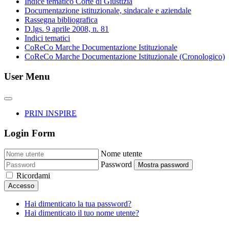
Indice tematico Corte di Giustizia
Documentazione istituzionale, sindacale e aziendale
Rassegna bibliografica
D.lgs. 9 aprile 2008, n. 81
Indici tematici
CoReCo Marche Documentazione Istituzionale
CoReCo Marche Documentazione Istituzionale (Cronologico)
User Menu
PRIN INSPIRE
Login Form
Nome utente
Password
Mostra password
Ricordami
Accesso
Hai dimenticato la tua password?
Hai dimenticato il tuo nome utente?