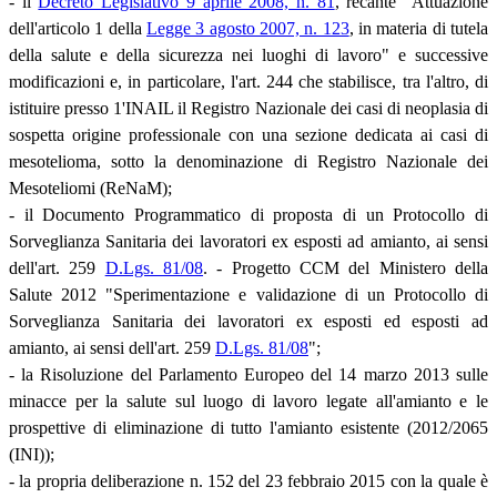
- il
Decreto Legislativo 9 aprile 2008, n. 81
, recante "Attuazione
dell'articolo 1 della
Legge 3 agosto 2007, n. 123
, in materia di tutela
della salute e della sicurezza nei luoghi di lavoro" e successive
modificazioni e, in particolare, l'art. 244 che stabilisce, tra l'altro, di
istituire presso 1'INAIL il Registro Nazionale dei casi di neoplasia di
sospetta origine professionale con una sezione dedicata ai casi di
mesotelioma, sotto la denominazione di Registro Nazionale dei
Mesoteliomi (ReNaM);
- il Documento Programmatico di proposta di un Protocollo di
Sorveglianza Sanitaria dei lavoratori ex esposti ad amianto, ai sensi
dell'art. 259
D.Lgs. 81/08
. - Progetto CCM del Ministero della
Salute 2012 "Sperimentazione e validazione di un Protocollo di
Sorveglianza Sanitaria dei lavoratori ex esposti ed esposti ad
amianto, ai sensi dell'art. 259
D.Lgs. 81/08
";
- la Risoluzione del Parlamento Europeo del 14 marzo 2013 sulle
minacce per la salute sul luogo di lavoro legate all'amianto e le
prospettive di eliminazione di tutto l'amianto esistente (2012/2065
(INI));
- la propria deliberazione n. 152 del 23 febbraio 2015 con la quale è