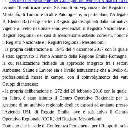
- il
Decreto del Presidente del Consiglio dei Ministri 3 marzo 2017
recante "Identificazione dei Sistemi di Sorveglianza e dei Registri di
Mortalità, di Tumori e di altre Patologie" e, in particolare, l'Allegato
B, Elenco B2) nel quale tra i Registri già disciplinati dalla normativa
vigente a livello nazionale sono evidenziati il Registro Nazionale e i
Registri Regionali dei casi di mesotelioma asbesto-correlati, nonché
il Registro Nazionale e i Registri Regionali Mesoteliomi;
- la propria deliberazione n. 1945 del 4 dicembre 2017 con la quale
è stato approvato il Piano Amianto della Regione Emilia-Romagna,
la cui realizzazione richiede un approccio integrato fra i settori
Ambiente, Salute e Lavoro sia a livello istituzionale che a livello di
professionalità messe in campo, con il coinvolgimento dei vari
Gruppi di interesse;
- la propria deliberazione n. 272 del 26 febbraio 2018 con la quale,
tra l'altro, è stato istituito il Centro Operativo Regionale per la
gestione di un archivio regionale degli ex esposti ad amianto presso
l'Azienda USL di Reggio Emilia, ove è già attivo il Centro
Operativo Regionale (COR) del Registro Mesoteliomi;
Dato atto che in sede di Conferenza Permanente per i Rapporti tra lo