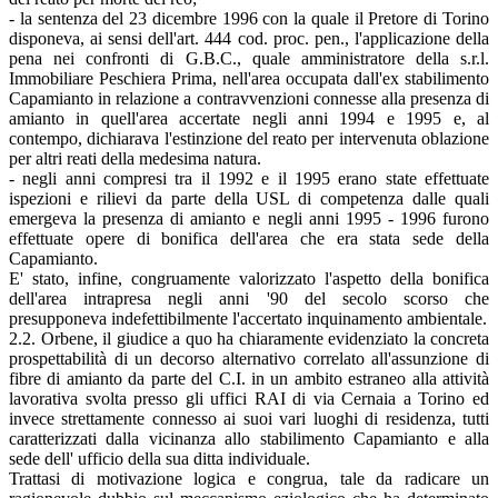
- la sentenza del 23 dicembre 1996 con la quale il Pretore di Torino
disponeva, ai sensi dell'art. 444 cod. proc. pen., l'applicazione della
pena nei confronti di G.B.C., quale amministratore della s.r.l.
Immobiliare Peschiera Prima, nell'area occupata dall'ex stabilimento
Capamianto in relazione a contravvenzioni connesse alla presenza di
amianto in quell'area accertate negli anni 1994 e 1995 e, al
contempo, dichiarava l'estinzione del reato per intervenuta oblazione
per altri reati della medesima natura.
- negli anni compresi tra il 1992 e il 1995 erano state effettuate
ispezioni e rilievi da parte della USL di competenza dalle quali
emergeva la presenza di amianto e negli anni 1995 - 1996 furono
effettuate opere di bonifica dell'area che era stata sede della
Capamianto.
E' stato, infine, congruamente valorizzato l'aspetto della bonifica
dell'area intrapresa negli anni '90 del secolo scorso che
presupponeva indefettibilmente l'accertato inquinamento ambientale.
2.2. Orbene, il giudice a quo ha chiaramente evidenziato la concreta
prospettabilità di un decorso alternativo correlato all'assunzione di
fibre di amianto da parte del C.I. in un ambito estraneo alla attività
lavorativa svolta presso gli uffici RAI di via Cernaia a Torino ed
invece strettamente connesso ai suoi vari luoghi di residenza, tutti
caratterizzati dalla vicinanza allo stabilimento Capamianto e alla
sede dell' ufficio della sua ditta individuale.
Trattasi di motivazione logica e congrua, tale da radicare un