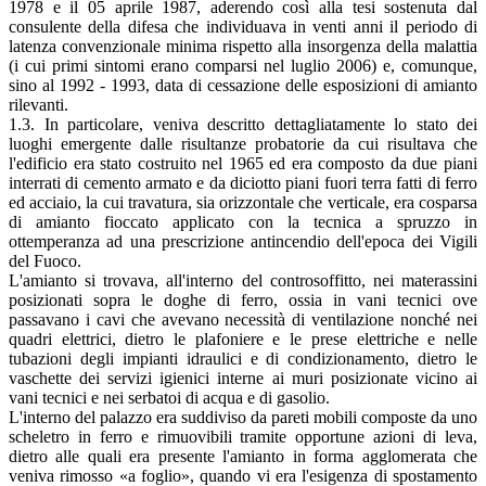
1978 e il 05 aprile 1987, aderendo così alla tesi sostenuta dal
consulente della difesa che individuava in venti anni il periodo di
latenza convenzionale minima rispetto alla insorgenza della malattia
(i cui primi sintomi erano comparsi nel luglio 2006) e, comunque,
sino al 1992 - 1993, data di cessazione delle esposizioni di amianto
rilevanti.
1.3. In particolare, veniva descritto dettagliatamente lo stato dei
luoghi emergente dalle risultanze probatorie da cui risultava che
l'edificio era stato costruito nel 1965 ed era composto da due piani
interrati di cemento armato e da diciotto piani fuori terra fatti di ferro
ed acciaio, la cui travatura, sia orizzontale che verticale, era cosparsa
di amianto fioccato applicato con la tecnica a spruzzo in
ottemperanza ad una prescrizione antincendio dell'epoca dei Vigili
del Fuoco.
L'amianto si trovava, all'interno del controsoffitto, nei materassini
posizionati sopra le doghe di ferro, ossia in vani tecnici ove
passavano i cavi che avevano necessità di ventilazione nonché nei
quadri elettrici, dietro le plafoniere e le prese elettriche e nelle
tubazioni degli impianti idraulici e di condizionamento, dietro le
vaschette dei servizi igienici interne ai muri posizionate vicino ai
vani tecnici e nei serbatoi di acqua e di gasolio.
L'interno del palazzo era suddiviso da pareti mobili composte da uno
scheletro in ferro e rimuovibili tramite opportune azioni di leva,
dietro alle quali era presente l'amianto in forma agglomerata che
veniva rimosso «a foglio», quando vi era l'esigenza di spostamento