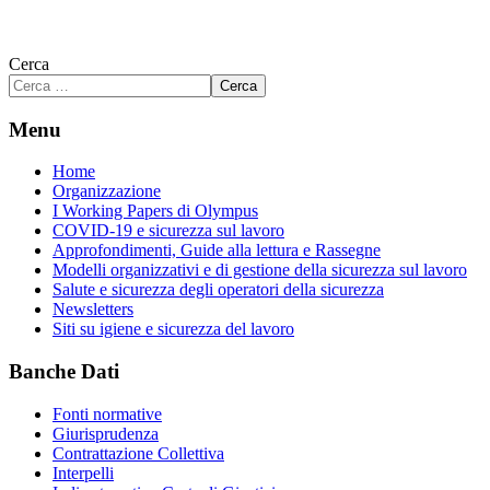
Cerca
Cerca
Menu
Home
Organizzazione
I Working Papers di Olympus
COVID-19 e sicurezza sul lavoro
Approfondimenti, Guide alla lettura e Rassegne
Modelli organizzativi e di gestione della sicurezza sul lavoro
Salute e sicurezza degli operatori della sicurezza
Newsletters
Siti su igiene e sicurezza del lavoro
Banche Dati
Fonti normative
Giurisprudenza
Contrattazione Collettiva
Interpelli