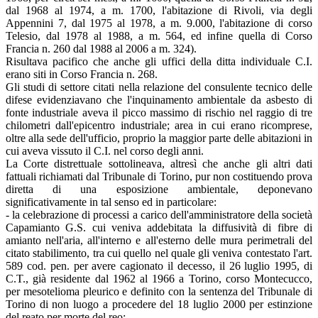
dal 1968 al 1974, a m. 1700, l'abitazione di Rivoli, via degli
Appennini 7, dal 1975 al 1978, a m. 9.000, l'abitazione di corso
Telesio, dal 1978 al 1988, a m. 564, ed infine quella di Corso
Francia n. 260 dal 1988 al 2006 a m. 324).
Risultava pacifico che anche gli uffici della ditta individuale C.I.
erano siti in Corso Francia n. 268.
Gli studi di settore citati nella relazione del consulente tecnico delle
difese evidenziavano che l'inquinamento ambientale da asbesto di
fonte industriale aveva il picco massimo di rischio nel raggio di tre
chilometri dall'epicentro industriale; area in cui erano ricomprese,
oltre alla sede dell'ufficio, proprio la maggior parte delle abitazioni in
cui aveva vissuto il C.I. nel corso degli anni.
La Corte distrettuale sottolineava, altresì che anche gli altri dati
fattuali richiamati dal Tribunale di Torino, pur non costituendo prova
diretta di una esposizione ambientale, deponevano
significativamente in tal senso ed in particolare:
- la celebrazione di processi a carico dell'amministratore della società
Capamianto G.S. cui veniva addebitata la diffusività di fibre di
amianto nell'aria, all'interno e all'esterno delle mura perimetrali del
citato stabilimento, tra cui quello nel quale gli veniva contestato l'art.
589 cod. pen. per avere cagionato il decesso, il 26 luglio 1995, di
C.T., già residente dal 1962 al 1966 a Torino, corso Montecucco,
per mesotelioma pleurico e definito con la sentenza del Tribunale di
Torino di non luogo a procedere del 18 luglio 2000 per estinzione
del reato per morte del reo;