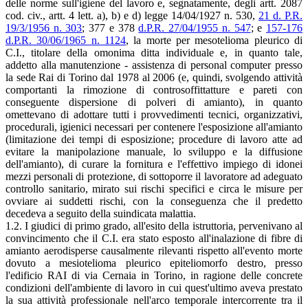
delle norme sull'igiene del lavoro e, segnatamente, degli artt. 2087
cod. civ., artt. 4 lett. a), b) e d) legge 14/04/1927 n. 530,
21 d. P.R.
19/3/1956 n. 303
; 377 e 378
d.P.R. 27/04/1955 n. 547
; e
157-176
d.P.R. 30/06/1965 n. 1124
, la morte per mesotelioma pleurico di
C.I., titolare della omonima ditta individuale e, in quanto tale,
addetto alla manutenzione - assistenza di personal computer presso
la sede Rai di Torino dal 1978 al 2006 (e, quindi, svolgendo attività
comportanti la rimozione di controsoffittatture e pareti con
conseguente dispersione di polveri di amianto), in quanto
omettevano di adottare tutti i provvedimenti tecnici, organizzativi,
procedurali, igienici necessari per contenere l'esposizione all'amianto
(limitazione dei tempi di esposizione; procedure di lavoro atte ad
evitare la manipolazione manuale, lo sviluppo e la diffusione
dell'amianto), di curare la fornitura e l'effettivo impiego di idonei
mezzi personali di protezione, di sottoporre il lavoratore ad adeguato
controllo sanitario, mirato sui rischi specifici e circa le misure per
ovviare ai suddetti rischi, con la conseguenza che il predetto
decedeva a seguito della suindicata malattia.
1.2. I giudici di primo grado, all'esito della istruttoria, pervenivano al
convincimento che il C.I. era stato esposto all'inalazione di fibre di
amianto aerodisperse causalmente rilevanti rispetto all'evento morte
dovuto a mesiotelioma pleurico epiteliomorfo destro, presso
l'edificio RAI di via Cernaia in Torino, in ragione delle concrete
condizioni dell'ambiente di lavoro in cui quest'ultimo aveva prestato
la sua attività professionale nell'arco temporale intercorrente tra il