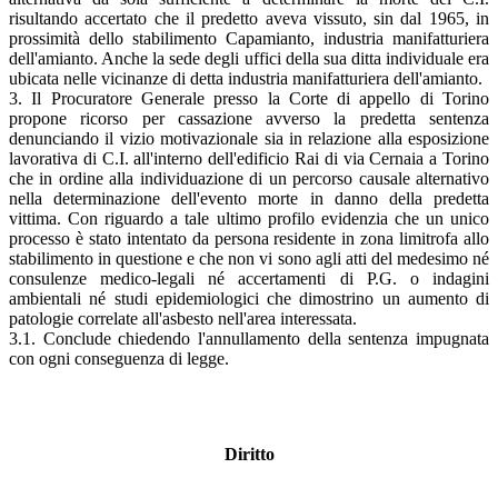
risultando accertato che il predetto aveva vissuto, sin dal 1965, in
prossimità dello stabilimento Capamianto, industria manifatturiera
dell'amianto. Anche la sede degli uffici della sua ditta individuale era
ubicata nelle vicinanze di detta industria manifatturiera dell'amianto.
3. Il Procuratore Generale presso la Corte di appello di Torino
propone ricorso per cassazione avverso la predetta sentenza
denunciando il vizio motivazionale sia in relazione alla esposizione
lavorativa di C.I. all'interno dell'edificio Rai di via Cernaia a Torino
che in ordine alla individuazione di un percorso causale alternativo
nella determinazione dell'evento morte in danno della predetta
vittima. Con riguardo a tale ultimo profilo evidenzia che un unico
processo è stato intentato da persona residente in zona limitrofa allo
stabilimento in questione e che non vi sono agli atti del medesimo né
consulenze medico-legali né accertamenti di P.G. o indagini
ambientali né studi epidemiologici che dimostrino un aumento di
patologie correlate all'asbesto nell'area interessata.
3.1. Conclude chiedendo l'annullamento della sentenza impugnata
con ogni conseguenza di legge.
Diritto