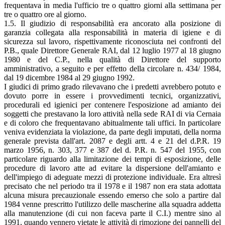
frequentava in media l'ufficio tre o quattro giorni alla settimana per
tre o quattro ore al giorno.
1.5. Il giudizio di responsabilità era ancorato alla posizione di
garanzia collegata alla responsabilità in materia di igiene e di
sicurezza sul lavoro, rispettivamente riconosciuta nei confronti del
P.B., quale Direttore Generale RAI, dal 12 luglio 1977 al 18 giugno
1980 e del C.P., nella qualità di Direttore del supporto
amministrativo, a seguito e per effetto della circolare n. 434/ 1984,
dal 19 dicembre 1984 al 29 giugno 1992.
I giudici di primo grado rilevavano che i predetti avrebbero potuto e
dovuto porre in essere i provvedimenti tecnici, organizzativi,
procedurali ed igienici per contenere l'esposizione ad amianto dei
soggetti che prestavano la loro attività nella sede RAI di via Cernaia
e di coloro che frequentavano abitualmente tali uffici. In particolare
veniva evidenziata la violazione, da parte degli imputati, della norma
generale prevista dall'art. 2087 e degli artt. 4 e 21 del d.P.R. 19
marzo 1956, n. 303, 377 e 387 del d. P.R. n. 547 del 1955, con
particolare riguardo alla limitazione dei tempi di esposizione, delle
procedure di lavoro atte ad evitare la dispersione dell'amianto e
dell'impiego di adeguate mezzi di protezione individuale. Era altresì
precisato che nel periodo tra il 1978 e il 1987 non era stata adottata
alcuna misura precauzionale essendo emerso che solo a partire dal
1984 venne prescritto l'utilizzo delle mascherine alla squadra addetta
alla manutenzione (di cui non faceva parte il C.I.) mentre sino al
1991, quando vennero vietate le attività di rimozione dei pannelli del