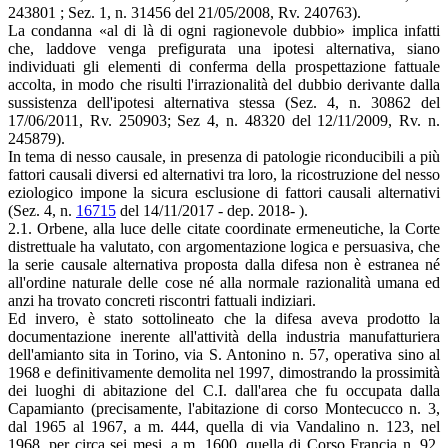
243801 ; Sez. 1, n. 31456 del 21/05/2008, Rv. 240763).
La condanna «al di là di ogni ragionevole dubbio» implica infatti
che, laddove venga prefigurata una ipotesi alternativa, siano
individuati gli elementi di conferma della prospettazione fattuale
accolta, in modo che risulti l'irrazionalità del dubbio derivante dalla
sussistenza dell'ipotesi alternativa stessa (Sez. 4, n. 30862 del
17/06/2011, Rv. 250903; Sez 4, n. 48320 del 12/11/2009, Rv. n.
245879).
In tema di nesso causale, in presenza di patologie riconducibili a più
fattori causali diversi ed alternativi tra loro, la ricostruzione del nesso
eziologico impone la sicura esclusione di fattori causali alternativi
(Sez. 4, n.
16715
del 14/11/2017 - dep. 2018- ).
2.1. Orbene, alla luce delle citate coordinate ermeneutiche, la Corte
distrettuale ha valutato, con argomentazione logica e persuasiva, che
la serie causale alternativa proposta dalla difesa non è estranea né
all'ordine naturale delle cose né alla normale razionalità umana ed
anzi ha trovato concreti riscontri fattuali indiziari.
Ed invero, è stato sottolineato che la difesa aveva prodotto la
documentazione inerente all'attività della industria manufatturiera
dell'amianto sita in Torino, via S. Antonino n. 57, operativa sino al
1968 e definitivamente demolita nel 1997, dimostrando la prossimità
dei luoghi di abitazione del C.I. dall'area che fu occupata dalla
Capamianto (precisamente, l'abitazione di corso Montecucco n. 3,
dal 1965 al 1967, a m. 444, quella di via Vandalino n. 123, nel
1968, per circa sei mesi, a m. 1600, quella di Corso Francia n. 92,