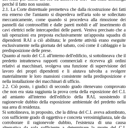
perché il fatto non sussiste.
2.1. La Corte distrettuale premetteva che dalla ricostruzione dei fatti
era emerso che l'amianto si disperdeva nell'aria solo se sollecitato
meccanicamente, come quando si procedeva alla rimozione dei
pannelli dai controsoffitti e dalle pareti mobili e all' inserimento di
cavi elettrici nelle intercapedini delle pareti. Veniva precisato che a
tali operazioni era preposta esclusivamente un'apposita squadra di
dipendenti RAI a ciò abilitata; le predette attività erano eseguite
esclusivamente nella giornata del sabato, così come il cablaggio e la
predisposizione delle prese.
Quanto al ruolo del C.I. all'interno dell'edificio, si sottolineava che il
predetto intratteneva rapporti commerciali e riceveva gli ordini
relativi ai macchinari, svolgeva una funzione di supervisione del
lavoro dei propri dipendenti e li aiutava talvolta a svolgere
materialmente le loro mansioni consistente nella predisposizione e
nella installazione dei macchinari di ufficio.
2.2. Ciò posto, i giudici di secondo grado ritenevano comprovato
che non era stata raggiunta la prova certa della esposizione del C.I.
ad amianto all'interno dell'edificio della RAI, sussistendo il
ragionevole dubbio della esposizione ambientale del predetto nella
sua area di residenza.
Si sottolineava, in proposito, che la difesa del C.I. aveva adombrato,
con sufficiente grado di oggettiva e concreta verosimiglianza, tale da
corroborare il ragionevole dubbio, l'esistenza di una causa
alternativa da sola sufficiente a determinare la morte del C.I.