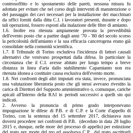
controsoffitto e lo spostamento delle pareti, nessuna misura fu
adottata per evitare che nel corso degli interventi di manutenzione o
del passaggio dei cavi necessari per la installazione dei macchinari
da uffici forniti dalla ditta C.I. i lavoratori presenti, durante e dopo
tali operazioni, fossero esposti alla inalazione delle fibre di amianto.
1.6. Inoltre era ritenuta ampiamente provata la prevedibilità
dell'evento posto che a partire dagli anni '70 - '80 del secolo scorso
la pericolosità dell'amianto e la sua efficacia cancerogena erano già
consolidate nella comunità scientifica.
1.7. Il Tribunale di Torino escludeva l'incidenza di fattori causali
alternativi che venivano prospettati dalla difesa. In particolare la
circostanza che il C.I. avesse abitato per lungo tempo a breve
distanza in linea d'aria dallo stabilimento Capamianto non era
ritenuta idonea a costituire causa esclusiva dell'evento morte.
1.8. Nei confronti degli altri imputati era stata, invece, pronunciata
una valutazione liberatoria posto che gli stessi avevano rivestito la
carica di Direttori del Supporto amministrativo o, comunque, cariche
apicali all'Interno della RAI in periodi successivi a quelli sin qui
indicati.
2. Avverso la pronuncia di primo grado interponevano
impugnazione le difese di P.B. e di C.P. e la Corte d'appello di
Torino, con la sentenza del 15 settembre 2017, dichiarava non
doversi procedere nei confronti di P.B. (deceduto in data 28 luglio
2015 e, dunque, nelle more del processo di appello) per estinzione
del reato per morte del reo ed assolveva C.P. dal reato ascrittogli