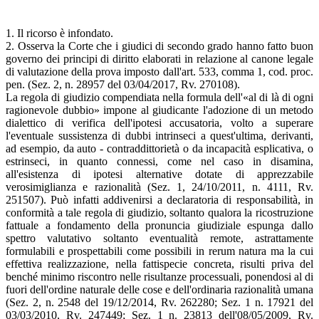
1. Il ricorso è infondato.
2. Osserva la Corte che i giudici di secondo grado hanno fatto buon
governo dei principi di diritto elaborati in relazione al canone legale
di valutazione della prova imposto dall'art. 533, comma 1, cod. proc.
pen. (Sez. 2, n. 28957 del 03/04/2017, Rv. 270108).
La regola di giudizio compendiata nella formula dell'«al di là di ogni
ragionevole dubbio» impone al giudicante l'adozione di un metodo
dialettico di verifica dell'ipotesi accusatoria, volto a superare
l'eventuale sussistenza di dubbi intrinseci a quest'ultima, derivanti,
ad esempio, da auto - contraddittorietà o da incapacità esplicativa, o
estrinseci, in quanto connessi, come nel caso in disamina,
all'esistenza di ipotesi alternative dotate di apprezzabile
verosimiglianza e razionalità (Sez. 1, 24/10/2011, n. 4111, Rv.
251507). Può infatti addivenirsi a declaratoria di responsabilità, in
conformità a tale regola di giudizio, soltanto qualora la ricostruzione
fattuale a fondamento della pronuncia giudiziale espunga dallo
spettro valutativo soltanto eventualità remote, astrattamente
formulabili e prospettabili come possibili in rerum natura ma la cui
effettiva realizzazione, nella fattispecie concreta, risulti priva del
benché minimo riscontro nelle risultanze processuali, ponendosi al di
fuori dell'ordine naturale delle cose e dell'ordinaria razionalità umana
(Sez. 2, n. 2548 del 19/12/2014, Rv. 262280; Sez. 1 n. 17921 del
03/03/2010, Rv. 247449; Sez. 1 n. 23813 dell'08/05/2009, Rv.