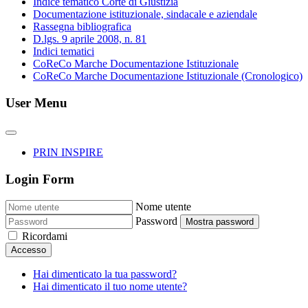
Indice tematico Corte di Giustizia
Documentazione istituzionale, sindacale e aziendale
Rassegna bibliografica
D.lgs. 9 aprile 2008, n. 81
Indici tematici
CoReCo Marche Documentazione Istituzionale
CoReCo Marche Documentazione Istituzionale (Cronologico)
User Menu
PRIN INSPIRE
Login Form
Nome utente
Password
Mostra password
Ricordami
Accesso
Hai dimenticato la tua password?
Hai dimenticato il tuo nome utente?