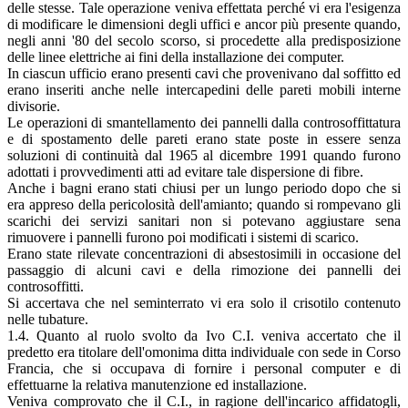
delle stesse. Tale operazione veniva effettata perché vi era l'esigenza
di modificare le dimensioni degli uffici e ancor più presente quando,
negli anni '80 del secolo scorso, si procedette alla predisposizione
delle linee elettriche ai fini della installazione dei computer.
In ciascun ufficio erano presenti cavi che provenivano dal soffitto ed
erano inseriti anche nelle intercapedini delle pareti mobili interne
divisorie.
Le operazioni di smantellamento dei pannelli dalla controsoffittatura
e di spostamento delle pareti erano state poste in essere senza
soluzioni di continuità dal 1965 al dicembre 1991 quando furono
adottati i provvedimenti atti ad evitare tale dispersione di fibre.
Anche i bagni erano stati chiusi per un lungo periodo dopo che si
era appreso della pericolosità dell'amianto; quando si rompevano gli
scarichi dei servizi sanitari non si potevano aggiustare sena
rimuovere i pannelli furono poi modificati i sistemi di scarico.
Erano state rilevate concentrazioni di absestosimili in occasione del
passaggio di alcuni cavi e della rimozione dei pannelli dei
controsoffitti.
Si accertava che nel seminterrato vi era solo il crisotilo contenuto
nelle tubature.
1.4. Quanto al ruolo svolto da Ivo C.I. veniva accertato che il
predetto era titolare dell'omonima ditta individuale con sede in Corso
Francia, che si occupava di fornire i personal computer e di
effettuarne la relativa manutenzione ed installazione.
Veniva comprovato che il C.I., in ragione dell'incarico affidatogli,