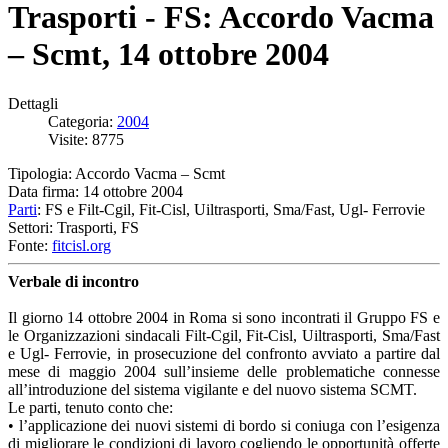
Trasporti - FS: Accordo Vacma
– Scmt, 14 ottobre 2004
Dettagli
Categoria:
2004
Visite: 8775
Tipologia: Accordo Vacma – Scmt
Data firma: 14 ottobre 2004
Parti
: FS e Filt-Cgil, Fit-Cisl, Uiltrasporti, Sma/Fast, Ugl- Ferrovie
Settori: Trasporti, FS
Fonte:
fitcisl.org
Verbale di incontro
Il giorno 14 ottobre 2004 in Roma si sono incontrati il Gruppo FS e
le Organizzazioni sindacali Filt-Cgil, Fit-Cisl, Uiltrasporti, Sma/Fast
e Ugl- Ferrovie, in prosecuzione del confronto avviato a partire dal
mese di maggio 2004 sull’insieme delle problematiche connesse
all’introduzione del sistema vigilante e del nuovo sistema SCMT.
Le parti, tenuto conto che:
• l’applicazione dei nuovi sistemi di bordo si coniuga con l’esigenza
di migliorare le condizioni di lavoro cogliendo le opportunità offerte