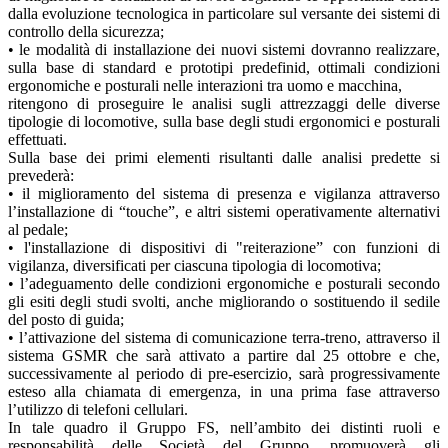
dalla evoluzione tecnologica in particolare sul versante dei sistemi di
controllo della sicurezza;
• le modalità di installazione dei nuovi sistemi dovranno realizzare,
sulla base di standard e prototipi predefinid, ottimali condizioni
ergonomiche e posturali nelle interazioni tra uomo e macchina,
ritengono di proseguire le analisi sugli attrezzaggi delle diverse
tipologie di locomotive, sulla base degli studi ergonomici e posturali
effettuati.
Sulla base dei primi elementi risultanti dalle analisi predette si
prevederà:
• il miglioramento del sistema di presenza e vigilanza attraverso
l’installazione di “touche”, e altri sistemi operativamente alternativi
al pedale;
• l'installazione di dispositivi di "reiterazione” con funzioni di
vigilanza, diversificati per ciascuna tipologia di locomotiva;
• l’adeguamento delle condizioni ergonomiche e posturali secondo
gli esiti degli studi svolti, anche migliorando o sostituendo il sedile
del posto di guida;
• l’attivazione del sistema di comunicazione terra-treno, attraverso il
sistema GSMR che sarà attivato a partire dal 25 ottobre e che,
successivamente al periodo di pre-esercizio, sarà progressivamente
esteso alla chiamata di emergenza, in una prima fase attraverso
l’utilizzo di telefoni cellulari.
In tale quadro il Gruppo FS, nell’ambito dei distinti ruoli e
responsabilità delle Società del Gruppo, promuoverà gli