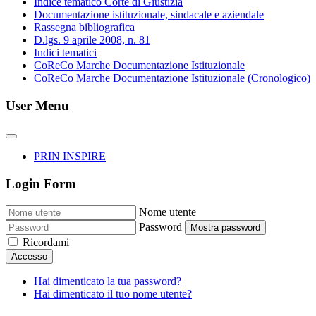
Indice tematico Corte di Giustizia
Documentazione istituzionale, sindacale e aziendale
Rassegna bibliografica
D.lgs. 9 aprile 2008, n. 81
Indici tematici
CoReCo Marche Documentazione Istituzionale
CoReCo Marche Documentazione Istituzionale (Cronologico)
User Menu
PRIN INSPIRE
Login Form
Nome utente
Password
Mostra password
Ricordami
Accesso
Hai dimenticato la tua password?
Hai dimenticato il tuo nome utente?