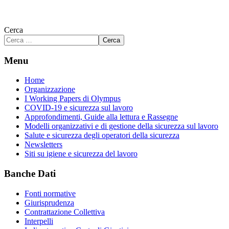
Cerca
Cerca
Menu
Home
Organizzazione
I Working Papers di Olympus
COVID-19 e sicurezza sul lavoro
Approfondimenti, Guide alla lettura e Rassegne
Modelli organizzativi e di gestione della sicurezza sul lavoro
Salute e sicurezza degli operatori della sicurezza
Newsletters
Siti su igiene e sicurezza del lavoro
Banche Dati
Fonti normative
Giurisprudenza
Contrattazione Collettiva
Interpelli