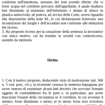
conferma nell'istruttoria, nessuno dei testi avendo riferito che vi
fosse acqua nel corridoio percorso dall'appellante, il quale risultava
ben illuminato al momento dell'infortunio e dotato di strisce in
plastica antiscivolo; né poteva, ad avviso della Corte, aversi riguardo
alla deposizione della teste M., le cui dichiarazioni fornivano una
ricostruzione dei luoghi e dell'accaduto non conforme alle deduzioni
del ricorso.
3. Ha proposto ricorso per la cassazione della sentenza la lavoratrice
con unico motivo, cui ha resistito la società con controricorso,
assistito da memoria.
Diritto
1. Con il motivo proposto, deducendo vizio di motivazione (art. 360
n. 5 cod. proc. civ.), la ricorrente censura la sentenza impugnata per
avere omesso di esaminare alcuni fatti decisivi che avevano formato
oggetto di contraddittorio fra le parti e, in particolare, per avere
trascurato l'esame della circostanza se il corridoio, in cui avvenne il
sinistro, fosse illuminato o meno; se lo stesso fosse reso scivoloso