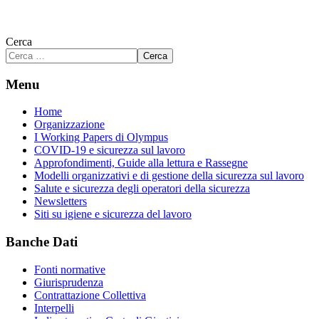
Cerca
Cerca
Menu
Home
Organizzazione
I Working Papers di Olympus
COVID-19 e sicurezza sul lavoro
Approfondimenti, Guide alla lettura e Rassegne
Modelli organizzativi e di gestione della sicurezza sul lavoro
Salute e sicurezza degli operatori della sicurezza
Newsletters
Siti su igiene e sicurezza del lavoro
Banche Dati
Fonti normative
Giurisprudenza
Contrattazione Collettiva
Interpelli