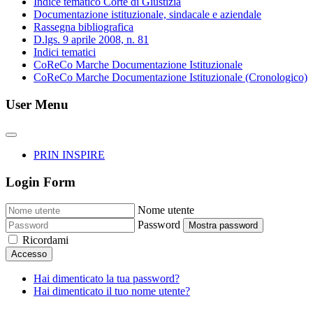
Indice tematico Corte di Giustizia
Documentazione istituzionale, sindacale e aziendale
Rassegna bibliografica
D.lgs. 9 aprile 2008, n. 81
Indici tematici
CoReCo Marche Documentazione Istituzionale
CoReCo Marche Documentazione Istituzionale (Cronologico)
User Menu
PRIN INSPIRE
Login Form
Nome utente
Password
Mostra password
Ricordami
Accesso
Hai dimenticato la tua password?
Hai dimenticato il tuo nome utente?