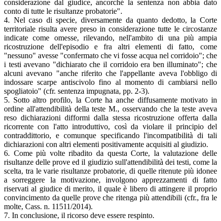
considerazione dal giudice, ancorché la sentenza non abbia dato
conto di tutte le risultanze probatorie".
4. Nel caso di specie, diversamente da quanto dedotto, la Corte
territoriale risulta avere preso in considerazione tutte le circostanze
indicate come omesse, rilevando, nell'ambito di una più ampia
ricostruzione dell'episodio e fra altri elementi di fatto, come
"nessuno" avesse "confermato che vi fosse acqua nel corridoio"; che
i testi avevano "dichiarato che il corridoio era ben illuminato"; che
alcuni avevano "anche riferito che l'appellante aveva l'obbligo di
indossare scarpe antiscivolo fino al momento di cambiarsi nello
spogliatoio" (cfr. sentenza impugnata, pp. 2-3).
5. Sotto altro profilo, la Corte ha anche diffusamente motivato in
ordine all'attendibilità della teste M., osservando che la teste aveva
reso dichiarazioni difformi dalla stessa ricostruzione offerta dalla
ricorrente con l'atto introduttivo, così da violare il principio del
contraddittorio, e comunque specificando l'incompatibilità di tali
dichiarazioni con altri elementi positivamente acquisiti al giudizio.
6. Come più volte ribadito da questa Corte, la valutazione delle
risultanze delle prove ed il giudizio sull'attendibilità dei testi, come la
scelta, tra le varie risultanze probatorie, di quelle ritenute più idonee
a sorreggere la motivazione, involgono apprezzamenti di fatto
riservati al giudice di merito, il quale è libero di attingere il proprio
convincimento da quelle prove che ritenga più attendibili (cfr., fra le
molte, Cass. n. 11511/2014).
7. In conclusione, il ricorso deve essere respinto.