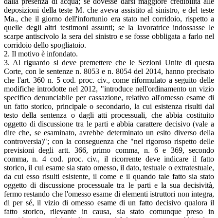
dalla presenza di acqua; se dovesse darsi maggiore credibilità alle
deposizioni della teste M. che aveva assistito al sinistro, e del teste
Ma., che il giorno dell'infortunio era stato nel corridoio, rispetto a
quelle degli altri testimoni assunti; se la lavoratrice indossasse le
scarpe antiscivolo la sera del sinistro e se fosse obbligata a farlo nel
corridoio dello spogliatoio.
2. Il motivo è infondato.
3. Al riguardo si deve premettere che le Sezioni Unite di questa
Corte, con le sentenze n. 8053 e n. 8054 del 2014, hanno precisato
che l'art. 360 n. 5 cod. proc. civ., come riformulato a seguito delle
modifiche introdotte nel 2012, "introduce nell'ordinamento un vizio
specifico denunciabile per cassazione, relativo all'omesso esame di
un fatto storico, principale o secondario, la cui esistenza risulti dal
testo della sentenza o dagli atti processuali, che abbia costituito
oggetto di discussione tra le parti e abbia carattere decisivo (vale a
dire che, se esaminato, avrebbe determinato un esito diverso della
controversia)"; con la conseguenza che "nel rigoroso rispetto delle
previsioni degli artt. 366, primo comma, n. 6 e 369, secondo
comma, n. 4 cod. proc. civ., il ricorrente deve indicare il fatto
storico, il cui esame sia stato omesso, il dato, testuale o extratestuale,
da cui esso risulti esistente, il come e il quando tale fatto sia stato
oggetto di discussione processuale tra le parti e la sua decisività,
fermo restando che l'omesso esame di elementi istruttori non integra,
di per sé, il vizio di omesso esame di un fatto decisivo qualora il
fatto storico, rilevante in causa, sia stato comunque preso in