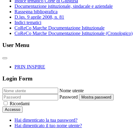
Indice tematico Corte di Giustizia
Documentazione istituzionale, sindacale e aziendale
Rassegna bibliografica
D.lgs. 9 aprile 2008, n. 81
Indici tematici
CoReCo Marche Documentazione Istituzionale
CoReCo Marche Documentazione Istituzionale (Cronologico)
User Menu
PRIN INSPIRE
Login Form
Nome utente
Password
Mostra password
Ricordami
Accesso
Hai dimenticato la tua password?
Hai dimenticato il tuo nome utente?