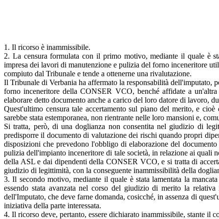
1. Il ricorso è inammissibile.
2. La censura formulata con il primo motivo, mediante il quale è sta
impresa dei lavori di manutenzione e pulizia del forno inceneritore uti
compiuto dal Tribunale e tende a ottenerne una rivalutazione.
Il Tribunale di Verbania ha affermato la responsabilità dell'imputato, 
forno inceneritore della CONSER VCO, benché affidate a un'altra im
elaborare detto documento anche a carico del loro datore di lavoro, 
Quest'ultimo censura tale accertamento sul piano del merito, e cioè
sarebbe stata estemporanea, non rientrante nelle loro mansioni e, com
Si tratta, però, di una doglianza non consentita nel giudizio di legi
predisporre il documento di valutazione dei rischi quando propri dipende
disposizioni che prevedono l'obbligo di elaborazione del documento di
pulizia dell'impianto inceneritore di tale società, in relazione ai quali
della ASL e dai dipendenti della CONSER VCO, e si tratta di accertamen
giudizio di legittimità, con la conseguente inammissibilità della dogli
3. Il secondo motivo, mediante il quale è stata lamentata la mancat
essendo stata avanzata nel corso del giudizio di merito la relativa
dell'Imputato, che deve farne domanda, cosicché, in assenza di quest'u
iniziativa della parte interessata.
4. Il ricorso deve, pertanto, essere dichiarato inammissibile, stante i