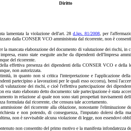
Diritto
ta lamentata la violazione dell'art. 28
d.lgs. 81/2008
, per l'affermazi
lizzato dalla CONSER VCO amministrata dal ricorrente, non è consentita n
per la mancata elaborazione del documento di valutazione dei rischi, in 
presa, erano state eseguite anche da dipendenti dell'Impresa amminis
dunque del ricorrente.
 della effettiva presenza dei dipendenti della CONSER VCO e della loro
unque, non autorizzata.
ttimità, in quanto non si critica l'interpretazione e l'applicazione del
nti partecipino a lavorazioni per le quali esso occorra), bensì l'accerta
 valutazione dei rischi, e cioè l'effettiva partecipazione dei dipendent
 non era stato elaborato detto documento: tale partecipazione è stata acce
to in relazione al quale non sono stati prospettati travisamenti delle 
anza formulata dal ricorrente, che censura tale accertamento.
a ammissione del ricorrente alla oblazione, nonostante l'eliminazione 
 richiesta e non potendo, di conseguenza, l'imputato dolersi della m
ltima, non è ravvisabile alcuna violazione di legge, non essendovi obblig
l contenuto non consentito del primo motivo e la manifesta infondatezza d