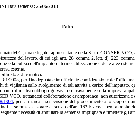
 Data Udienza: 26/06/2018
Fatto
dannato M.C., quale legale rappresentante della S.p.a. CONSER VCO, a
e sicurezza del lavoro, di cui agli artt. 28, comma 2, lett. d), 223, co
e e la pulizia dell'impianto di termo-utilizzazione e delle aree esterne 
 impresa esterna.
 affidato a due motivi.
s. 81/2008, per l'inadeguata e insufficiente considerazione dell'affidame
ghi di vigilanza sullo svolgimento di tali attività a carico dell'imputat
anto il relativo obbligo gravava esclusivamente sulla impresa appaltatric
ER VCO, trattandosi collaborazione estemporanea, non autorizzata e di
58/1994
, per la mancata sospensione del procedimento allo scopo di am
indi la somma da pagare ai sensi dell'art. 162 bis cod. pen. avrebbe do
eguente necessità di annullare la sentenza impugnata e rimettere gli atti 