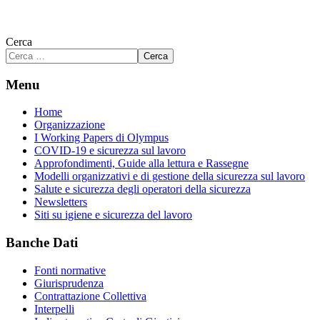
Cerca
Cerca
Menu
Home
Organizzazione
I Working Papers di Olympus
COVID-19 e sicurezza sul lavoro
Approfondimenti, Guide alla lettura e Rassegne
Modelli organizzativi e di gestione della sicurezza sul lavoro
Salute e sicurezza degli operatori della sicurezza
Newsletters
Siti su igiene e sicurezza del lavoro
Banche Dati
Fonti normative
Giurisprudenza
Contrattazione Collettiva
Interpelli