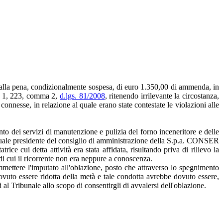
lla pena, condizionalmente sospesa, di euro 1.350,00 di ammenda, in
mma 1, 223, comma 2,
d.lgs. 81/2008
, ritenendo irrilevante la circostanza,
connesse, in relazione al quale erano state contestate le violazioni alle
nto dei servizi di manutenzione e pulizia del forno inceneritore e delle
o, quale presidente del consiglio di amministrazione della S.p.a. CONSER
e cui detta attività era stata affidata, risultando priva di rilievo la
 cui il ricorrente non era neppure a conoscenza.
mettere l'imputato all'oblazione, posto che attraverso lo spegnimento
vuto essere ridotta della metà e tale condotta avrebbe dovuto essere,
al Tribunale allo scopo di consentirgli di avvalersi dell'oblazione.