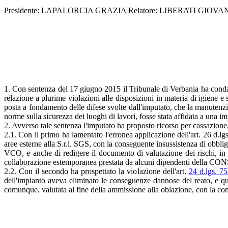
Presidente: LAPALORCIA GRAZIA Relatore: LIBERATI GIOVANNI
1. Con sentenza del 17 giugno 2015 il Tribunale di Verbania ha con
relazione a plurime violazioni alle disposizioni in materia di igiene 
posta a fondamento delle difese svolte dall'imputato, che la manutenzion
norme sulla sicurezza dei luoghi di lavori, fosse stata affidata a una
2. Avverso tale sentenza l'imputato ha proposto ricorso per cassazione,
2.1. Con il primo ha lamentato l'erronea applicazione dell'art. 26 d.lg
aree esterne alla S.r.l. SGS, con la conseguente insussistenza di obbli
VCO, e anche di redigere il documento di valutazione dei rischi, in qu
collaborazione estemporanea prestata da alcuni dipendenti della CONS
2.2. Con il secondo ha prospettato la violazione dell'art.
24 d.lgs. 7
dell'impianto aveva eliminato le conseguenze dannose del reato, e qu
comunque, valutata al fine della ammissione alla oblazione, con la cons