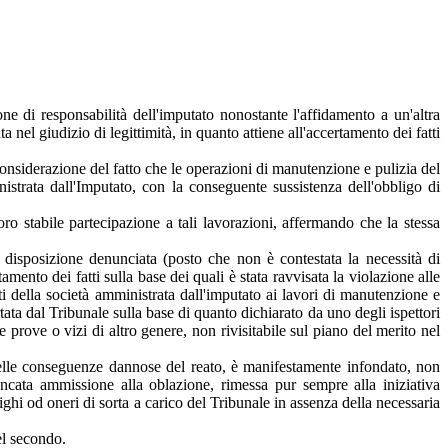
one di responsabilità dell'imputato nonostante l'affidamento a un'altra
el giudizio di legittimità, in quanto attiene all'accertamento dei fatti
considerazione del fatto che le operazioni di manutenzione e pulizia del
trata dall'Imputato, con la conseguente sussistenza dell'obbligo di
 stabile partecipazione a tali lavorazioni, affermando che la stessa
la disposizione denunciata (posto che non è contestata la necessità di
mento dei fatti sulla base dei quali è stata ravvisata la violazione alle
i della società amministrata dall'imputato ai lavori di manutenzione e
rtata dal Tribunale sulla base di quanto dichiarato da uno degli ispettori
prove o vizi di altro genere, non rivisitabile sul piano del merito nel
delle conseguenze dannose del reato, è manifestamente infondato, non
ancata ammissione alla oblazione, rimessa pur sempre alla iniziativa
hi od oneri di sorta a carico del Tribunale in assenza della necessaria
el secondo.