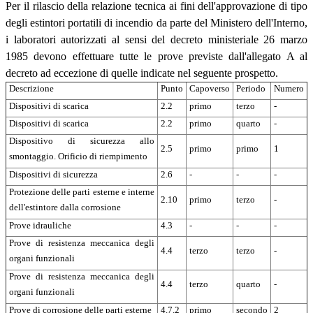
Per il rilascio della relazione tecnica ai fini dell'approvazione di tipo
degli estintori portatili di incendio da parte del Ministero dell'Interno,
i laboratori autorizzati al sensi del decreto ministeriale 26 marzo
1985 devono effettuare tutte le prove previste dall'allegato A al
decreto ad eccezione di quelle indicate nel seguente prospetto.
Descrizione
Punto
Capoverso
Periodo
Numero
Dispositivi di scarica
2.2
primo
terzo
-
Dispositivi di scarica
2.2
primo
quarto
-
Dispositivo di sicurezza allo
2.5
primo
primo
1
smontaggio. Orificio di riempimento
Dispositivi di sicurezza
2.6
-
-
-
Protezione delle parti esterne e interne
2.10
primo
terzo
-
dell'estintore dalla corrosione
Prove idrauliche
4.3
-
-
-
Prove di resistenza meccanica degli
4.4
terzo
terzo
-
organi funzionali
Prove di resistenza meccanica degli
4.4
terzo
quarto
-
organi funzionali
Prove di corrosione delle parti esterne
4.7.2
primo
secondo
2