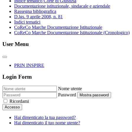
Indice tematico Corte di Giustizia
Documentazione istituzionale, sindacale e aziendale
Rassegna bibliografica
D.lgs. 9 aprile 2008, n. 81
Indici tematici
CoReCo Marche Documentazione Istituzionale
CoReCo Marche Documentazione Istituzionale (Cronologico)
User Menu
PRIN INSPIRE
Login Form
Nome utente
Password
Mostra password
Ricordami
Accesso
Hai dimenticato la tua password?
Hai dimenticato il tuo nome utente?