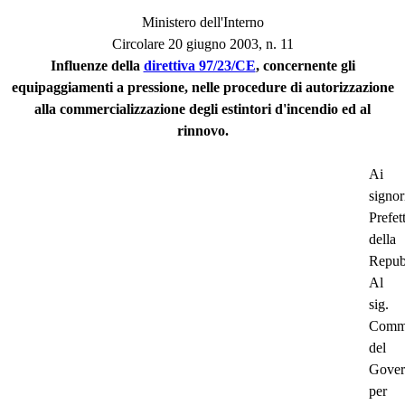
Ministero dell'Interno
Circolare 20 giugno 2003, n. 11
Influenze della
direttiva 97/23/CE
, concernente gli
equipaggiamenti a pressione, nelle procedure di autorizzazione
alla commercializzazione degli estintori d'incendio ed al
rinnovo.
Ai
signor
Prefett
della
Repub
Al
sig.
Commi
del
Gover
per