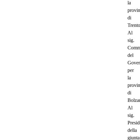
la
provin
di
Trent
Al
sig.
Commi
del
Gover
per
la
provin
di
Bolza
Al
sig.
Presid
della
giunta