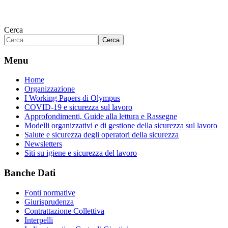
Cerca
Cerca
Menu
Home
Organizzazione
I Working Papers di Olympus
COVID-19 e sicurezza sul lavoro
Approfondimenti, Guide alla lettura e Rassegne
Modelli organizzativi e di gestione della sicurezza sul lavoro
Salute e sicurezza degli operatori della sicurezza
Newsletters
Siti su igiene e sicurezza del lavoro
Banche Dati
Fonti normative
Giurisprudenza
Contrattazione Collettiva
Interpelli