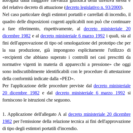
abrogata dalla maggiore rilevanza giuridica della direttiva stessa e
del relativo decreto di attuazione (
decreto legislativo n. 93/2000
).
Nel caso particolare degli estintori portatili e carrellati di incendio, il
quadro delle disposizioni cogenti applicabili non può che continuare
a fare riferimento, rispettivamente, al
decreto ministeriale 20
dicembre 1982
e al
decreto ministeriale 6 marzo 1992
i quali, sia al
fini dell'approvazione di tipo od omologazione del prototipo che per
la sua produzione, già impongono esplicitamente l'utilizzo di
«recipienti che abbiano superato i controlli nei casi prescritti da
normative vigenti in materia di apparecchi a pressione» che oggi
sono indiscutibilmente identificabili con le procedure di attestazione
della conformità indicate dalla «PED».
Per l'applicazione delle procedure previste dal
decreto ministeriale
20 dicembre 1982
e dal
decreto ministeriale 6 marzo 1992
si
forniscono le istruzioni che seguono.
1. Applicazione dell'allegato A al
decreto ministeriale 20 dicembre
1982
per l'emissione della relazione tecnica ai fini dell'approvazione
di tipo degli estintori portatili d'incendio.