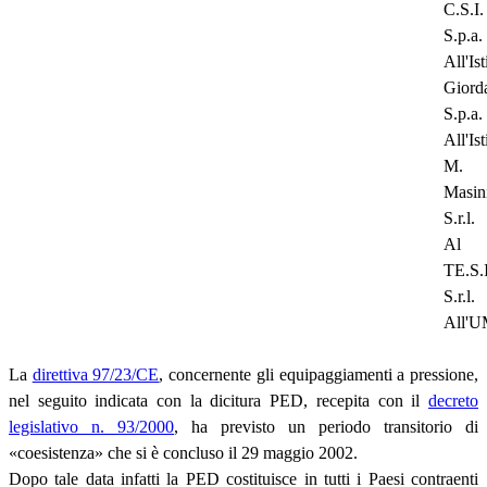
C.S.I.
S.p.a.
All'Ist
Giord
S.p.a.
All'Ist
M.
Masin
S.r.l.
Al
TE.S.I
S.r.l.
All'
La
direttiva 97/23/CE
, concernente gli equipaggiamenti a pressione,
nel seguito indicata con la dicitura PED, recepita con il
decreto
legislativo n. 93/2000
, ha previsto un periodo transitorio di
«coesistenza» che si è concluso il 29 maggio 2002.
Dopo tale data infatti la PED costituisce in tutti i Paesi contraenti