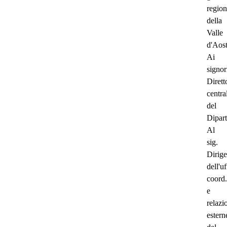
region
della
Valle
d'Aos
Ai
signor
Dirett
centra
del
Dipar
Al
sig.
Dirige
dell'uf
coord.
e
relazi
estern