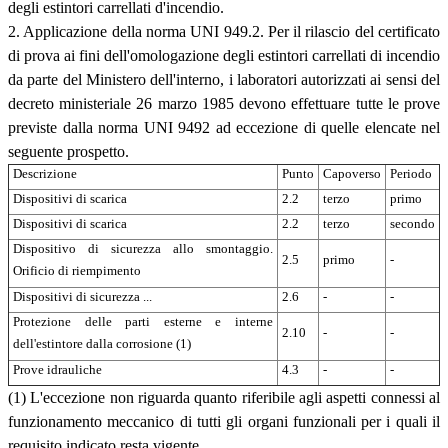
degli estintori carrellati d'incendio.
2. Applicazione della norma UNI 949.2. Per il rilascio del certificato
di prova ai fini dell'omologazione degli estintori carrellati di incendio
da parte del Ministero dell'interno, i laboratori autorizzati ai sensi del
decreto ministeriale 26 marzo 1985 devono effettuare tutte le prove
previste dalla norma UNI 9492 ad eccezione di quelle elencate nel
seguente prospetto.
Descrizione
Punto
Capoverso
Periodo
Dispositivi di scarica
2.2
terzo
primo
Dispositivi di scarica
2.2
terzo
secondo
Dispositivo di sicurezza allo smontaggio.
2.5
primo
-
Orificio di riempimento
Dispositivi di sicurezza ...
2.6
-
-
Protezione delle parti esterne e interne
2.10
-
-
dell'estintore dalla corrosione (1)
Prove idrauliche
4.3
-
-
(1) L'eccezione non riguarda quanto riferibile agli aspetti connessi al
funzionamento meccanico di tutti gli organi funzionali per i quali il
requisito indicato resta vigente.