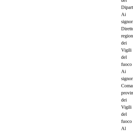
del
Dipar
Ai
signor
Dirett
region
dei
Vigili
del
fuoco
Ai
signor
Coman
provin
dei
Vigili
del
fuoco
Al