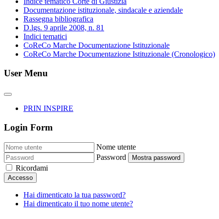
Indice tematico Corte di Giustizia
Documentazione istituzionale, sindacale e aziendale
Rassegna bibliografica
D.lgs. 9 aprile 2008, n. 81
Indici tematici
CoReCo Marche Documentazione Istituzionale
CoReCo Marche Documentazione Istituzionale (Cronologico)
User Menu
PRIN INSPIRE
Login Form
Nome utente
Password
Mostra password
Ricordami
Accesso
Hai dimenticato la tua password?
Hai dimenticato il tuo nome utente?