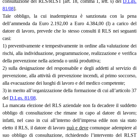
consultazione del RLS/RLST [art. 18, comma 1, lett. s) del
D.Lgs.
81/08
].
Tale obbligo, la cui inadempienza è sanzionata con la pena
dell’ammenda da Euro 2.192,00 a Euro 4.384,00 (I) a carico del
datore di lavoro, prevede che lo stesso consulti il RLS nei seguanti
casi:
1) preventivamente e tempestivamente in ordine alla valutazione dei
rischi, alla individuazione, programmazione, realizzazione e verifica
della prevenzione nella azienda o unità produttiva;
2) sulla designazione del responsabile e degli addetti al servizio di
prevenzione, alla attività di prevenzione incendi, al primo soccorso,
alla evacuazione dei luoghi di lavoro e del medico competente;
3) in merito all’organizzazione della formazione di cui all’articolo 37
del
D.Lgs. 81/08
.
La mancata elezione del RLS aziendale non fa decadere il suddetto
obbligo di consultazione che rimane in capo al datore di lavoro;
infatti, nel caso in cui all’interno dell’impresa edile non sia stato
eletto il RLS, il datore di lavoro
può e deve
comunque adempiere al
suo obbligo di consultazione, richiedendo l’intervento del RLST