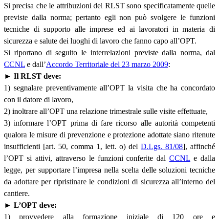
Si precisa che le attribuzioni del RLST sono specificatamente quelle
previste dalla norma; pertanto egli non può svolgere le funzioni
tecniche di supporto alle imprese ed ai lavoratori in materia di
sicurezza e salute dei luoghi di lavoro che fanno capo all’OPT.
Si riportano di seguito le interrelazioni previste dalla norma, dal
CCNL
e dall’
Accordo Territoriale del 23 marzo 2009
:
►
Il RLST deve:
1) segnalare preventivamente all’OPT la visita che ha concordato
con il datore di lavoro,
2) inoltrare all’OPT una relazione trimestrale sulle visite effettuate,
3) informare l’OPT prima di fare ricorso alle autorità competenti
qualora le misure di prevenzione e protezione adottate siano ritenute
insufficienti [art. 50, comma 1, lett. o) del
D.Lgs. 81/08
], affinché
l’OPT si attivi, attraverso le funzioni conferite dal
CCNL
e dalla
legge, per supportare l’impresa nella scelta delle soluzioni tecniche
da adottare per ripristinare le condizioni di sicurezza all’interno del
cantiere.
►
L’OPT deve:
1) provvedere alla formazione iniziale di 120 ore e