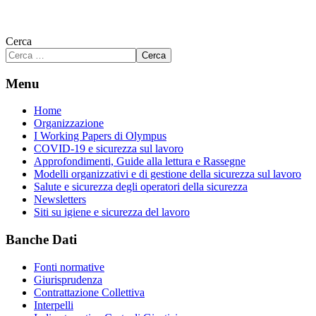
Cerca
Cerca
Menu
Home
Organizzazione
I Working Papers di Olympus
COVID-19 e sicurezza sul lavoro
Approfondimenti, Guide alla lettura e Rassegne
Modelli organizzativi e di gestione della sicurezza sul lavoro
Salute e sicurezza degli operatori della sicurezza
Newsletters
Siti su igiene e sicurezza del lavoro
Banche Dati
Fonti normative
Giurisprudenza
Contrattazione Collettiva
Interpelli