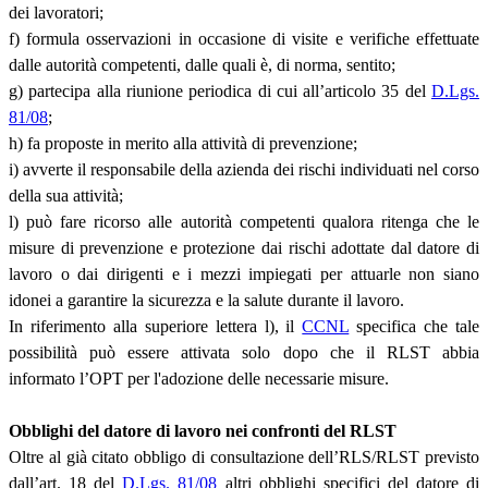
dei lavoratori;
f) formula osservazioni in occasione di visite e verifiche effettuate
dalle autorità competenti, dalle quali è, di norma, sentito;
g) partecipa alla riunione periodica di cui all’articolo 35 del
D.Lgs.
81/08
;
h) fa proposte in merito alla attività di prevenzione;
i) avverte il responsabile della azienda dei rischi individuati nel corso
della sua attività;
l) può fare ricorso alle autorità competenti qualora ritenga che le
misure di prevenzione e protezione dai rischi adottate dal datore di
lavoro o dai dirigenti e i mezzi impiegati per attuarle non siano
idonei a garantire la sicurezza e la salute durante il lavoro.
In riferimento alla superiore lettera l), il
CCNL
specifica che tale
possibilità può essere attivata solo dopo che il RLST abbia
informato l’OPT per l'adozione delle necessarie misure.
Obblighi del datore di lavoro nei confronti del RLST
Oltre al già citato obbligo di consultazione dell’RLS/RLST previsto
dall’art. 18 del
D.Lgs. 81/08
altri obblighi specifici del datore di