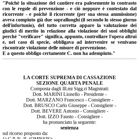
"Poichè la situazione del cantiere era palesemente in contrasto
con le regole di prevenzione - e ciò neppure è contestato dal
ricorrente - e poichè il ricorrente (per sua stessa ammissione)
aveva compiuto già due sopralluoghi (il secondo lo stesso giorno
dell'infortunio), del tutto corretta appare la valutazione dei
giudici di merito in relazione alla violazione dei suoi obblighi
perchè "verificare" significa, appunto, controllare l'opera altrui
e, nel caso di specie, obbligava ad intervenire se venivano
riscontrate violazione delle misure di prevenzione.
E a questo obbligo certamente C. non ha adempiuto."
LA CORTE SUPREMA DI CASSAZIONE
SEZIONE QUARTA PENALE
Composta dagli Ill.mi Sigg.ri Magistrati:
Dott. MARINI Lionello - Presidente -
Dott. MARZANO Francesco - Consigliere -
Dott. BRUSCO Carlo Giuseppe - Consigliere -
Dott. BEVERE Antonio - Consigliere -
Dott. IZZO Fausto - Consigliere -
ha pronunciato la seguente:
sentenza
sul ricorso proposto da:
1) C.P. N. IL (OMISSIS);