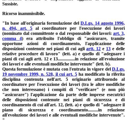
Sussiste.
Ricorso inammissibile.
"In base all'originaria formulazione del
D.Lgs. 14 agosto 1996,
n. 494, art. 5
al coordinatore per l'esecuzione dei lavori
(nominato dal committente o dal responsabile dei lavori:
art. 3,
comma 4
) era attribuito l'obbligo di "assicurare, tramite
opportune azioni di coordinamento, l'applicazione delle
disposizioni contenute nei piani di cui agli
artt. 12
e
13
e delle
relative procedure di lavoro" (lett. a) e quello di "adeguare i
piani di cui agli artt. 12 e 13...............in relazione all'evoluzione
dei lavori e alle eventuali modifiche intervenute" (lett. b).
Questa formulazione è mutata con l'entrata in vigore del
D.Lgs.
19 novembre 1999, n. 528, il cui art. 5
ha modificato la riferita
disciplina contenuta nell'art. 5 originario attribuendo al
coordinatore per l'esecuzione dei lavori (tra le altre modifiche
che non interessano) i compiti di "verificare" (e non più
"assicurare") l'applicazione da parte delle imprese esecutrici
delle disposizioni contenute nei piani di sicurezza e di
coordinamento di cui all'art. 12, (lett. a) e quello di "adeguare il
piano di sicurezza e coordinamento.........in relazione
all'evoluzione dei lavori e alle eventuali modifiche intervenute".
"