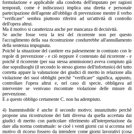
formulazione e applicabile alla condotta dell'imputato per ragioni
temporali, come è indiscusso) implica una diretta e personale
partecipazione dell'agente all'obbligo di prevenzione mentre il verbo
"verificare" sembra piuttosto riferirsi ad un'attività di controllo
dell'opera altrui.
Ma il motivo si caratterizza anche per mancanza di decisività.
Se anche fosse vera la tesi del ricorrente non per questo
l'accoglimento della sua ricostruzione condurrebbe all'annullamento
della sentenza impugnata.
Poichè la situazione del cantiere era palesemente in contrasto con le
regole di prevenzione - e ciò neppure è contestato dal ricorrente - e
poichè il ricorrente (per sua stessa ammissione) aveva compiuto già
due sopralluoghi (il secondo lo stesso giorno dell'infortunio) del tutto
corretta appare la valutazione dei giudici di merito in relazione alla
violazione dei suoi obblighi perchè "verificare" significa, appunto,
controllare l'opera altrui e, nel caso di specie, obbligava ad
intervenire se venivano riscontrate violazione delle misure di
prevenzione.
E a questo obbligo certamente C. non ha adempiuto.
4) Inammissibile è anche il secondo motivo; innanzitutto perchè
propone una ricostruzione dei fatti diversa da quella accertata dai
giudici di merito con particolare riferimento all'interpretazione da
dare alla norma contrattuale: se cioè i venti giorni cui si accenna nel
motivo di ricorso fossero da intendere come giorni lavorativi (cosa