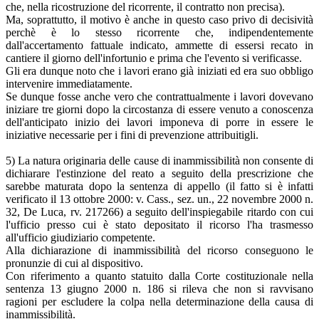
che, nella ricostruzione del ricorrente, il contratto non precisa).
Ma, soprattutto, il motivo è anche in questo caso privo di decisività
perchè è lo stesso ricorrente che, indipendentemente
dall'accertamento fattuale indicato, ammette di essersi recato in
cantiere il giorno dell'infortunio e prima che l'evento si verificasse.
Gli era dunque noto che i lavori erano già iniziati ed era suo obbligo
intervenire immediatamente.
Se dunque fosse anche vero che contrattualmente i lavori dovevano
iniziare tre giorni dopo la circostanza di essere venuto a conoscenza
dell'anticipato inizio dei lavori imponeva di porre in essere le
iniziative necessarie per i fini di prevenzione attribuitigli.
5) La natura originaria delle cause di inammissibilità non consente di
dichiarare l'estinzione del reato a seguito della prescrizione che
sarebbe maturata dopo la sentenza di appello (il fatto si è infatti
verificato il 13 ottobre 2000: v. Cass., sez. un., 22 novembre 2000 n.
32, De Luca, rv. 217266) a seguito dell'inspiegabile ritardo con cui
l'ufficio presso cui è stato depositato il ricorso l'ha trasmesso
all'ufficio giudiziario competente.
Alla dichiarazione di inammissibilità del ricorso conseguono le
pronunzie di cui al dispositivo.
Con riferimento a quanto statuito dalla Corte costituzionale nella
sentenza 13 giugno 2000 n. 186 si rileva che non si ravvisano
ragioni per escludere la colpa nella determinazione della causa di
inammissibilità.