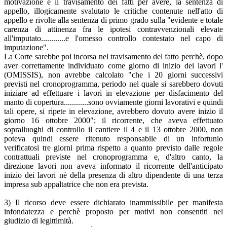
motivazione e il travisamento dei fatti per avere, la sentenza di
appello, illogicamente svalutato le critiche contenute nell'atto di
appello e rivolte alla sentenza di primo grado sulla "evidente e totale
carenza di attinenza fra le ipotesi contravvenzionali elevate
all'imputato............e l'omesso controllo contestato nel capo di
imputazione".
La Corte sarebbe poi incorsa nel travisamento del fatto perchè, dopo
aver correttamente individuato come giorno di inizio dei lavori l'
(OMISSIS), non avrebbe calcolato "che i 20 giorni successivi
previsti nel cronoprogramma, periodo nel quale si sarebbero dovuti
iniziare ad effettuare i lavori in elevazione per disfacimento del
manto di copertura............sono ovviamente giorni lavorativi e quindi
tali opere, si ripete in elevazione, avrebbero dovuto avere inizio il
giorno 16 ottobre 2000"; il ricorrente, che aveva effettuato
sopralluoghi di controllo il cantiere il 4 e il 13 ottobre 2000, non
poteva quindi essere ritenuto responsabile di un infortunio
verificatosi tre giorni prima rispetto a quanto previsto dalle regole
contrattuali previste nel cronoprogramma e, d'altro canto, la
direzione lavori non aveva informato il ricorrente dell'anticipato
inizio dei lavori nè della presenza di altro dipendente di una terza
impresa sub appaltatrice che non era prevista.
3) Il ricorso deve essere dichiarato inammissibile per manifesta
infondatezza e perchè proposto per motivi non consentiti nel
giudizio di legittimità.