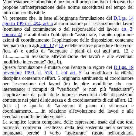
Manifestamente infondato è anzitutto il primo motivo di ricorso che
propone un'interpretazione delle norme succedutesi nel tempo del
tutto non condivisibile.
Va premesso che, in base all'originaria formulazione del
D.Lgs. 14
agosto 1996, n. 494, art. 5
al coordinatore per l'esecuzione dei lavori
(nominato dal committente o dal responsabile dei lavori:
art. 3,
comma 4
) era attribuito l'obbligo di "assicurare, tramite opportune
azioni di coordinamento, l'applicazione delle disposizioni contenute
nei piani di cui agli
artt. 12
e
13
e delle relative procedure di lavoro"
(lett. a) e quello di "adeguare i piani di cui agli artt. 12 e
13...............in relazione all'evoluzione dei lavori e alle eventuali
modifiche intervenute" (lett. b).
Questa formulazione è mutata con l'entrata in vigore del
D.Lgs. 19
novembre 1999, n. 528, il cui art. 5
ha modificato la riferita
disciplina contenuta nell'art. 5 originario attribuendo al coordinatore
per l'esecuzione dei lavori (tra le altre modifiche che non
interessano) i compiti di "verificare" (e non più "assicurare")
l'applicazione da parte delle imprese esecutrici delle disposizioni
contenute nei piani di sicurezza e di coordinamento di cui all'art. 12,
(lett. a) e quello di "adeguare il piano di sicurezza e
coordinamento.........in relazione all'evoluzione dei lavori e alle
eventuali modifiche intervenute".
La semplice lettura comparata delle espressioni usate dai due testi
normativi conferma l'esattezza della tesi sostenuta nella sentenza
impugnata perchè il verbo "assicurare" (usato nell'originaria