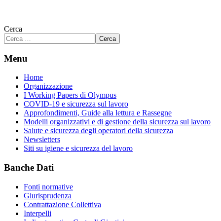
Cerca
Cerca
Menu
Home
Organizzazione
I Working Papers di Olympus
COVID-19 e sicurezza sul lavoro
Approfondimenti, Guide alla lettura e Rassegne
Modelli organizzativi e di gestione della sicurezza sul lavoro
Salute e sicurezza degli operatori della sicurezza
Newsletters
Siti su igiene e sicurezza del lavoro
Banche Dati
Fonti normative
Giurisprudenza
Contrattazione Collettiva
Interpelli