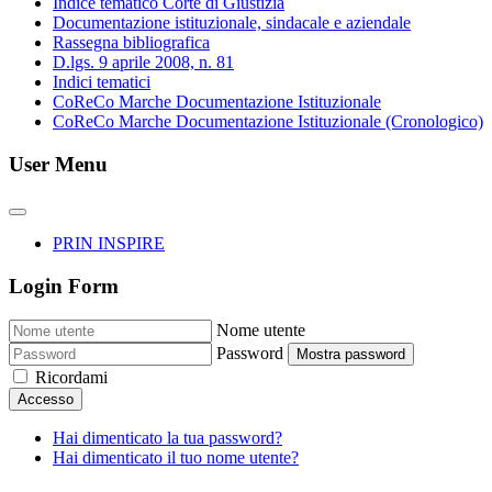
Indice tematico Corte di Giustizia
Documentazione istituzionale, sindacale e aziendale
Rassegna bibliografica
D.lgs. 9 aprile 2008, n. 81
Indici tematici
CoReCo Marche Documentazione Istituzionale
CoReCo Marche Documentazione Istituzionale (Cronologico)
User Menu
PRIN INSPIRE
Login Form
Nome utente
Password
Mostra password
Ricordami
Accesso
Hai dimenticato la tua password?
Hai dimenticato il tuo nome utente?