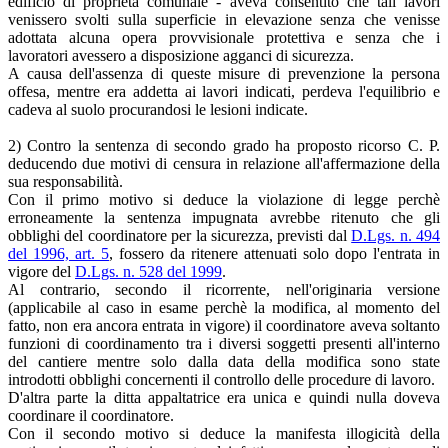
edificio di proprietà comunale - aveva consentito che tali lavori
venissero svolti sulla superficie in elevazione senza che venisse
adottata alcuna opera provvisionale protettiva e senza che i
lavoratori avessero a disposizione agganci di sicurezza.
A causa dell'assenza di queste misure di prevenzione la persona
offesa, mentre era addetta ai lavori indicati, perdeva l'equilibrio e
cadeva al suolo procurandosi le lesioni indicate.
2) Contro la sentenza di secondo grado ha proposto ricorso C. P.
deducendo due motivi di censura in relazione all'affermazione della
sua responsabilità.
Con il primo motivo si deduce la violazione di legge perchè
erroneamente la sentenza impugnata avrebbe ritenuto che gli
obblighi del coordinatore per la sicurezza, previsti dal
D.Lgs. n. 494
del 1996, art. 5
, fossero da ritenere attenuati solo dopo l'entrata in
vigore del
D.Lgs. n. 528 del 1999
.
Al contrario, secondo il ricorrente, nell'originaria versione
(applicabile al caso in esame perchè la modifica, al momento del
fatto, non era ancora entrata in vigore) il coordinatore aveva soltanto
funzioni di coordinamento tra i diversi soggetti presenti all'interno
del cantiere mentre solo dalla data della modifica sono state
introdotti obblighi concernenti il controllo delle procedure di lavoro.
D'altra parte la ditta appaltatrice era unica e quindi nulla doveva
coordinare il coordinatore.
Con il secondo motivo si deduce la manifesta illogicità della