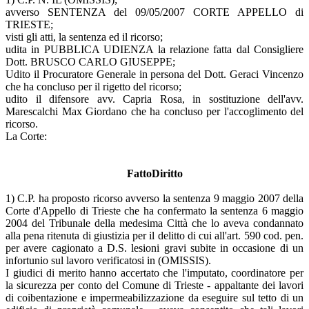
avverso SENTENZA del 09/05/2007 CORTE APPELLO di
TRIESTE;
visti gli atti, la sentenza ed il ricorso;
udita in PUBBLICA UDIENZA la relazione fatta dal Consigliere
Dott. BRUSCO CARLO GIUSEPPE;
Udito il Procuratore Generale in persona del Dott. Geraci Vincenzo
che ha concluso per il rigetto del ricorso;
udito il difensore avv. Capria Rosa, in sostituzione dell'avv.
Marescalchi Max Giordano che ha concluso per l'accoglimento del
ricorso.
La Corte:
FattoDiritto
1) C.P. ha proposto ricorso avverso la sentenza 9 maggio 2007 della
Corte d'Appello di Trieste che ha confermato la sentenza 6 maggio
2004 del Tribunale della medesima Città che lo aveva condannato
alla pena ritenuta di giustizia per il delitto di cui all'art. 590 cod. pen.
per avere cagionato a D.S. lesioni gravi subite in occasione di un
infortunio sul lavoro verificatosi in (OMISSIS).
I giudici di merito hanno accertato che l'imputato, coordinatore per
la sicurezza per conto del Comune di Trieste - appaltante dei lavori
di coibentazione e impermeabilizzazione da eseguire sul tetto di un