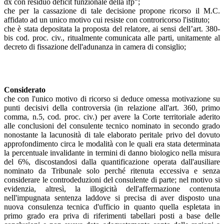
dx con residuo deficit funzionale della ifp";
che per la cassazione di tale decisione propone ricorso il M.C.
affidato ad un unico motivo cui resiste con controricorso l'istituto;
che è stata depositata la proposta del relatore, ai sensi dell’art. 380-
bis cod. proc. civ., ritualmente comunicata alle parti, unitamente al
decreto di fissazione dell'adunanza in camera di consiglio;
Considerato
che con l'unico motivo di ricorso si deduce omessa motivazione su
punti decisivi della controversia (in relazione all'art. 360, primo
comma, n.5, cod. proc. civ.) per avere la Corte territoriale aderito
alle conclusioni del consulente tecnico nominato in secondo grado
nonostante la lacunosità di tale elaborato peritale privo del dovuto
approfondimento circa le modalità con le quali era stata determinata
la percentuale invalidante in termini di danno biologico nella misura
del 6%, discostandosi dalla quantificazione operata dall'ausiliare
nominato da Tribunale solo perché ritenuta eccessiva e senza
considerare le controdeduzioni del consulente di parte; nel motivo si
evidenzia, altresì, la illogicità dell'affermazione contenuta
nell'impugnata sentenza laddove si precisa di aver disposto una
nuova consulenza tecnica d'ufficio in quanto quella espletata in
primo grado era priva di riferimenti tabellari posti a base delle