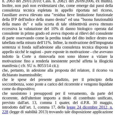
n. 2063 del 29/01/2010; Cass. n. 20821 del 26/09/2006, ex multis).
Inoltre, non può non evidenziarsi che, come emerge dai passi della
consulenza tecnica espletata in appello riportata nel ricorso,
l'ausiliare aveva rilevato una "residua lieve limitazione funzionale
della IFP dell'indice della mano destra" ed una "buona funzionalità
della mano dx" e sulla scorta di tale obbiettività aveva ritenuto
eccessiva la valutazione del 10% di danno biologico operata dal
consulente in primo grado ed aveva risposto ai rilievi del consulente
di parte osservando come la perdita totale del dito indice destro era
tabellata nella misura dell'11%. Infine, la motivazione dell'impugnata
sentenza si fonda sull'adesione alla consulenza tecnica disposta in
appello sicché le ragioni - pure esposte in motivazione - che avevano
indotto la Corte a rinnovarla non sono idonee a viziare la
motivazione fino a renderla inesistente perché affetta la illogicità
manifesta ( cfr. SU n. 8053/14 cit.);
che, pertanto, in adesione alla proposta del relatore, il ricorso va
dichiarato inammissibile;
che le spese del presente giudizio, per il principio della
soccombenza, sono poste a carico del ricorrente e vengono liquidate
come da dispositivo;
che sussistono i presupposti per il versamento, da parte del
ricorrente, dell'ulteriore importo a titolo di contributo unificato,
previsto dall'art. 13, comma 1 quater, del d.P.R. 30 maggio,
introdotto dall’art. 1, comma 17, della
legge 24 dicembre 2012, n.
228
(legge di stabilità 2013) trovando tale disposizione applicazione