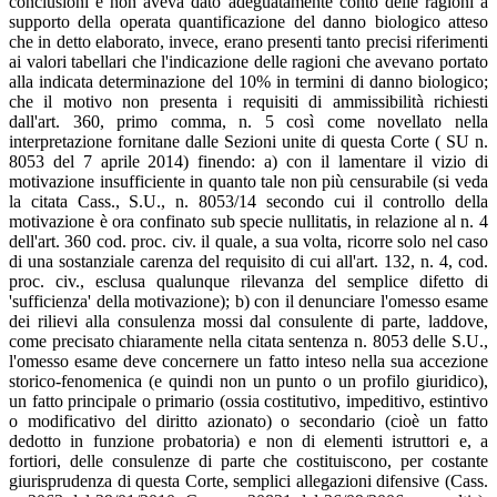
conclusioni e non aveva dato adeguatamente conto delle ragioni a
supporto della operata quantificazione del danno biologico atteso
che in detto elaborato, invece, erano presenti tanto precisi riferimenti
ai valori tabellari che l'indicazione delle ragioni che avevano portato
alla indicata determinazione del 10% in termini di danno biologico;
che il motivo non presenta i requisiti di ammissibilità richiesti
dall'art. 360, primo comma, n. 5 così come novellato nella
interpretazione fornitane dalle Sezioni unite di questa Corte ( SU n.
8053 del 7 aprile 2014) finendo: a) con il lamentare il vizio di
motivazione insufficiente in quanto tale non più censurabile (si veda
la citata Cass., S.U., n. 8053/14 secondo cui il controllo della
motivazione è ora confinato sub specie nullitatis, in relazione al n. 4
dell'art. 360 cod. proc. civ. il quale, a sua volta, ricorre solo nel caso
di una sostanziale carenza del requisito di cui all'art. 132, n. 4, cod.
proc. civ., esclusa qualunque rilevanza del semplice difetto di
'sufficienza' della motivazione); b) con il denunciare l'omesso esame
dei rilievi alla consulenza mossi dal consulente di parte, laddove,
come precisato chiaramente nella citata sentenza n. 8053 delle S.U.,
l'omesso esame deve concernere un fatto inteso nella sua accezione
storico-fenomenica (e quindi non un punto o un profilo giuridico),
un fatto principale o primario (ossia costitutivo, impeditivo, estintivo
o modificativo del diritto azionato) o secondario (cioè un fatto
dedotto in funzione probatoria) e non di elementi istruttori e, a
fortiori, delle consulenze di parte che costituiscono, per costante
giurisprudenza di questa Corte, semplici allegazioni difensive (Cass.