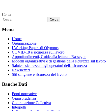
Cerca
Cerca
Menu
Home
Organizzazione
I Working Papers di Olympus
COVID-19 e sicurezza sul lavoro
Approfondimenti, Guide alla lettura e Rassegne
Modelli organizzativi e di gestione della sicurezza sul lavoro
Salute e sicurezza degli operatori della sicurezza
Newsletters
Siti su igiene e sicurezza del lavoro
Banche Dati
Fonti normative
Giurisprudenza
Contrattazione Collettiva
Interpelli