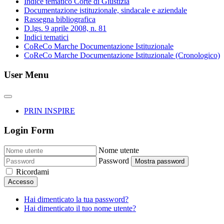
Indice tematico Corte di Giustizia
Documentazione istituzionale, sindacale e aziendale
Rassegna bibliografica
D.lgs. 9 aprile 2008, n. 81
Indici tematici
CoReCo Marche Documentazione Istituzionale
CoReCo Marche Documentazione Istituzionale (Cronologico)
User Menu
PRIN INSPIRE
Login Form
Nome utente
Password
Mostra password
Ricordami
Accesso
Hai dimenticato la tua password?
Hai dimenticato il tuo nome utente?