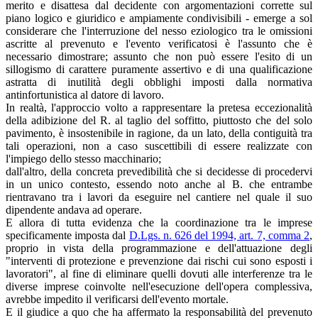
merito e disattesa dal decidente con argomentazioni corrette sul
piano logico e giuridico e ampiamente condivisibili - emerge a sol
considerare che l'interruzione del nesso eziologico tra le omissioni
ascritte al prevenuto e l'evento verificatosi è l'assunto che è
necessario dimostrare; assunto che non può essere l'esito di un
sillogismo di carattere puramente assertivo e di una qualificazione
astratta di inutilità degli obblighi imposti dalla normativa
antinfortunistica al datore di lavoro.
In realtà, l'approccio volto a rappresentare la pretesa eccezionalità
della adibizione del R. al taglio del soffitto, piuttosto che del solo
pavimento, è insostenibile in ragione, da un lato, della contiguità tra
tali operazioni, non a caso suscettibili di essere realizzate con
l'impiego dello stesso macchinario;
dall'altro, della concreta prevedibilità che si decidesse di procedervi
in un unico contesto, essendo noto anche al B. che entrambe
rientravano tra i lavori da eseguire nel cantiere nel quale il suo
dipendente andava ad operare.
E allora di tutta evidenza che la coordinazione tra le imprese
specificamente imposta dal
D.Lgs. n. 626 del 1994, art. 7, comma 2
,
proprio in vista della programmazione e dell'attuazione degli
"interventi di protezione e prevenzione dai rischi cui sono esposti i
lavoratori", al fine di eliminare quelli dovuti alle interferenze tra le
diverse imprese coinvolte nell'esecuzione dell'opera complessiva,
avrebbe impedito il verificarsi dell'evento mortale.
E il giudice a quo che ha affermato la responsabilità del prevenuto