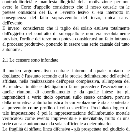
contraddittorietà e manifesta illogicità della motivazione per non
avere la Corte d'appello considerato che il nesso causale tra le
pretese omissioni del B. e l'evento lesivo si era interrotto in
conseguenza del fatto sopravvenuto del terzo, unica causa
dell'evento.
E invero, considerato che il taglio del solaio esulava totalmente
dall'oggetto del contratto di subappalto e non era assolutamente
previsto, l'ordine del terzo non poteva considerarsi un fatto intraneo
al processo produttivo, ponendo in essere una serie causale del tutto
autonoma.
2.1 Le censure sono infondate.
Il nucleo argomentativo centrale intorno al quale ruotano le
doglianze è l'assunto secondo cui la precisa delimitazione dell'attività
affidata, nella realizzazione dell'opera complessiva, all'impresa del
B. rendeva inutile e defatigatorio farne precedere l'esecuzione da
quelle riunioni di coordinamento e da quelle intese tra gli
imprenditori a vario titolo operanti sullo stesso cantiere, previste
dalla normativa antinfortunistica la cui violazione è stata contestata
al prevenuto come profilo di colpa specifica. Precipitato logico di
tale impostazione è poi la rappresentazione dell'infortunio mortale
verificatosi come evento imprevedibile e inevitabile, frutto di una
serie causale autonoma e da sola sufficiente a determinarlo.
La fragilità di siffatta linea difensiva - già prospettata nel giudizio di