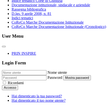
Indice tematico Corte di Giustizia
Documentazione istituzionale, sindacale e aziendale
Rassegna bibliografica
D.lgs. 9 aprile 2008, n. 81
Indici tematici
CoReCo Marche Documentazione Istituzionale
CoReCo Marche Documentazione Istituzionale (Cronologico)
User Menu
PRIN INSPIRE
Login Form
Nome utente
Password
Mostra password
Ricordami
Accesso
Hai dimenticato la tua password?
Hai dimenticato il tuo nome utente?