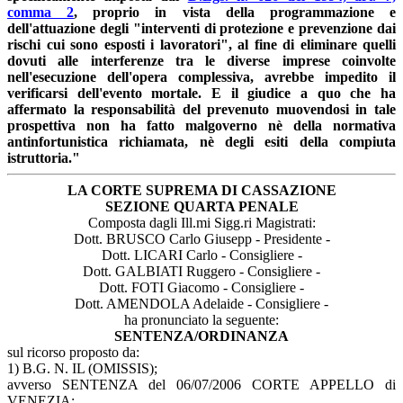
comma 2
, proprio in vista della programmazione e
dell'attuazione degli "interventi di protezione e prevenzione dai
rischi cui sono esposti i lavoratori", al fine di eliminare quelli
dovuti alle interferenze tra le diverse imprese coinvolte
nell'esecuzione dell'opera complessiva, avrebbe impedito il
verificarsi dell'evento mortale. E il giudice a quo che ha
affermato la responsabilità del prevenuto muovendosi in tale
prospettiva non ha fatto malgoverno nè della normativa
antinfortunistica richiamata, nè degli esiti della compiuta
istruttoria."
LA CORTE SUPREMA DI CASSAZIONE
SEZIONE QUARTA PENALE
Composta dagli Ill.mi Sigg.ri Magistrati:
Dott. BRUSCO Carlo Giusepp - Presidente -
Dott. LICARI Carlo - Consigliere -
Dott. GALBIATI Ruggero - Consigliere -
Dott. FOTI Giacomo - Consigliere -
Dott. AMENDOLA Adelaide - Consigliere -
ha pronunciato la seguente:
SENTENZA/ORDINANZA
sul ricorso proposto da:
1) B.G. N. IL (OMISSIS);
avverso SENTENZA del 06/07/2006 CORTE APPELLO di
VENEZIA;