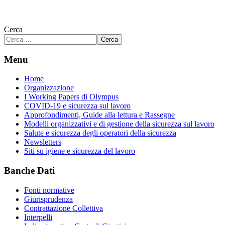
Cerca
Cerca
Menu
Home
Organizzazione
I Working Papers di Olympus
COVID-19 e sicurezza sul lavoro
Approfondimenti, Guide alla lettura e Rassegne
Modelli organizzativi e di gestione della sicurezza sul lavoro
Salute e sicurezza degli operatori della sicurezza
Newsletters
Siti su igiene e sicurezza del lavoro
Banche Dati
Fonti normative
Giurisprudenza
Contrattazione Collettiva
Interpelli