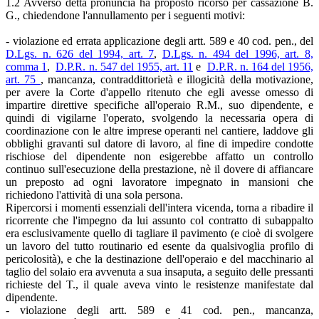
1.2 Avverso detta pronuncia ha proposto ricorso per cassazione B.
G., chiedendone l'annullamento per i seguenti motivi:
- violazione ed errata applicazione degli artt. 589 e 40 cod. pen., del
D.Lgs. n. 626 del 1994, art. 7
,
D.Lgs. n. 494 del 1996, art. 8,
comma 1
,
D.P.R. n. 547 del 1955, art. 11
e
D.P.R. n. 164 del 1956,
art. 75
, mancanza, contraddittorietà e illogicità della motivazione,
per avere la Corte d'appello ritenuto che egli avesse omesso di
impartire direttive specifiche all'operaio R.M., suo dipendente, e
quindi di vigilarne l'operato, svolgendo la necessaria opera di
coordinazione con le altre imprese operanti nel cantiere, laddove gli
obblighi gravanti sul datore di lavoro, al fine di impedire condotte
rischiose del dipendente non esigerebbe affatto un controllo
continuo sull'esecuzione della prestazione, nè il dovere di affiancare
un preposto ad ogni lavoratore impegnato in mansioni che
richiedono l'attività di una sola persona.
Ripercorsi i momenti essenziali dell'intera vicenda, torna a ribadire il
ricorrente che l'impegno da lui assunto col contratto di subappalto
era esclusivamente quello di tagliare il pavimento (e cioè di svolgere
un lavoro del tutto routinario ed esente da qualsivoglia profilo di
pericolosità), e che la destinazione dell'operaio e del macchinario al
taglio del solaio era avvenuta a sua insaputa, a seguito delle pressanti
richieste del T., il quale aveva vinto le resistenze manifestate dal
dipendente.
- violazione degli artt. 589 e 41 cod. pen., mancanza,