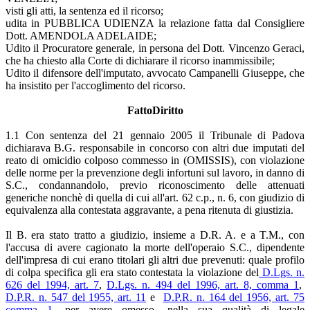
visti gli atti, la sentenza ed il ricorso;
udita in PUBBLICA UDIENZA la relazione fatta dal Consigliere
Dott. AMENDOLA ADELAIDE;
Udito il Procuratore generale, in persona del Dott. Vincenzo Geraci,
che ha chiesto alla Corte di dichiarare il ricorso inammissibile;
Udito il difensore dell'imputato, avvocato Campanelli Giuseppe, che
ha insistito per l'accoglimento del ricorso.
FattoDiritto
1.1 Con sentenza del 21 gennaio 2005 il Tribunale di Padova
dichiarava B.G. responsabile in concorso con altri due imputati del
reato di omicidio colposo commesso in (OMISSIS), con violazione
delle norme per la prevenzione degli infortuni sul lavoro, in danno di
S.C., condannandolo, previo riconoscimento delle attenuati
generiche nonchè di quella di cui all'art. 62 c.p., n. 6, con giudizio di
equivalenza alla contestata aggravante, a pena ritenuta di giustizia.
Il B. era stato tratto a giudizio, insieme a D.R. A. e a T.M., con
l'accusa di avere cagionato la morte dell'operaio S.C., dipendente
dell'impresa di cui erano titolari gli altri due prevenuti: quale profilo
di colpa specifica gli era stato contestata la violazione del
D.Lgs. n.
626 del 1994, art. 7
,
D.Lgs. n. 494 del 1996, art. 8, comma 1
,
D.P.R. n. 547 del 1955, art. 11
e
D.P.R. n. 164 del 1956, art. 75
comma 1
, per avere omesso, nella sua qualità di legale