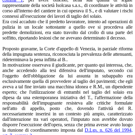
rappresentante della società Isolcasa s.a.s., di coordinare le attività in
corso all'interno del cantiere in cui operava il S., e di valutare i rischi
connessi all'esecuzione dei lavori di taglio del solaio.
Era così accaduto che il predetto lavoratore, intento ad operazioni di
pulizia in un locale sottostante a quello ove si procedeva alle
predette demolizioni, era stato travolto dal crollo di una parte del
soffitto, riportando lesioni che ne avevano determinato il decesso.
Proposto gravame, la Corte d'appello di Venezia, in parziale riforma
della impugnata sentenza, riconosciuta la prevalenza delle attenuanti,
rideterminava la pena inflitta al B..
In motivazione osservava il giudicante, per quanto qui interessa, che,
anche accedendo alla tesi difensiva dell'imputato, secondo cui
l'oggetto dell'obbligazione da lui assunta in subappalto era
esclusivamente quella di provvedere al taglio dei pavimenti; che egli
aveva a tal fine inviato una macchina idonea e R.M., un dipendente
esperto; che l'utilizzazione di entrambi nel taglio del solaio era
dipesa da una estemporanea iniziativa del T., l'affermazione della
responsabilità dell'impugnante resisteva alle critiche formulate
nell'atto di appello, posto che, dovendo l'attività del R.
necessariamente inserirsi in un contesto più ampio, caratterizzato
dall'interazione tra vari operatori, l'imputato non avrebbe dovuto
disporre l'esecuzione dell'opera, senza che prima avesse avuto luogo
la riunione di coordinamento imposta dal
D.Lgs. n. 626 del 1994,