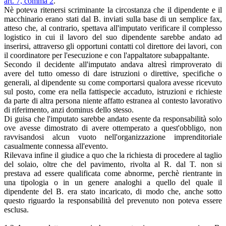
art. 7, comma 2
.
Nè poteva ritenersi scriminante la circostanza che il dipendente e il
macchinario erano stati dal B. inviati sulla base di un semplice fax,
atteso che, al contrario, spettava all'imputato verificare il complesso
logistico in cui il lavoro del suo dipendente sarebbe andato ad
inserirsi, attraverso gli opportuni contatti col direttore dei lavori, con
il coordinatore per l'esecuzione e con l'appaltatore subappaltante.
Secondo il decidente all'imputato andava altresì rimproverato di
avere del tutto omesso di dare istruzioni o direttive, specifiche o
generali, al dipendente su come comportarsi qualora avesse ricevuto
sul posto, come era nella fattispecie accaduto, istruzioni e richieste
da parte di altra persona niente affatto estranea al contesto lavorativo
di riferimento, anzi dominus dello stesso.
Di guisa che l'imputato sarebbe andato esente da responsabilità solo
ove avesse dimostrato di avere ottemperato a quest'obbligo, non
ravvisandosi alcun vuoto nell'organizzazione imprenditoriale
casualmente connessa all'evento.
Rilevava infine il giudice a quo che la richiesta di procedere al taglio
del solaio, oltre che del pavimento, rivolta al R. dal T. non si
prestava ad essere qualificata come abnorme, perchè rientrante in
una tipologia o in un genere analoghi a quello del quale il
dipendente del B. era stato incaricato, di modo che, anche sotto
questo riguardo la responsabilità del prevenuto non poteva essere
esclusa.