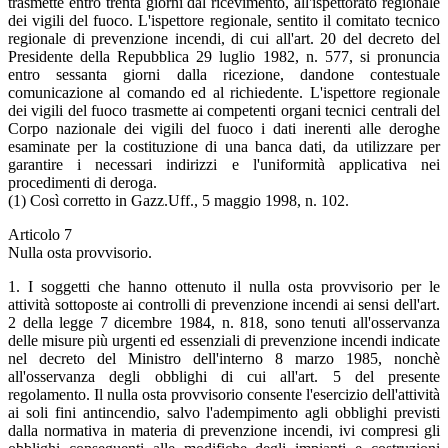
trasmette entro trenta giorni dal ricevimento, all'ispettorato regionale
dei vigili del fuoco. L'ispettore regionale, sentito il comitato tecnico
regionale di prevenzione incendi, di cui all'art. 20 del decreto del
Presidente della Repubblica 29 luglio 1982, n. 577, si pronuncia
entro sessanta giorni dalla ricezione, dandone contestuale
comunicazione al comando ed al richiedente. L'ispettore regionale
dei vigili del fuoco trasmette ai competenti organi tecnici centrali del
Corpo nazionale dei vigili del fuoco i dati inerenti alle deroghe
esaminate per la costituzione di una banca dati, da utilizzare per
garantire i necessari indirizzi e l'uniformità applicativa nei
procedimenti di deroga.
(1) Così corretto in Gazz.Uff., 5 maggio 1998, n. 102.
Articolo 7
Nulla osta provvisorio.
1. I soggetti che hanno ottenuto il nulla osta provvisorio per le
attività sottoposte ai controlli di prevenzione incendi ai sensi dell'art.
2 della legge 7 dicembre 1984, n. 818, sono tenuti all'osservanza
delle misure più urgenti ed essenziali di prevenzione incendi indicate
nel decreto del Ministro dell'interno 8 marzo 1985, nonchè
all'osservanza degli obblighi di cui all'art. 5 del presente
regolamento. Il nulla osta provvisorio consente l'esercizio dell'attività
ai soli fini antincendio, salvo l'adempimento agli obblighi previsti
dalla normativa in materia di prevenzione incendi, ivi compresi gli