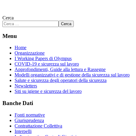
Cerca
Cerca
Menu
Home
Organizzazione
I Working Papers di Olympus
COVID-19 e sicurezza sul lavoro
Approfondimenti, Guide alla lettura e Rassegne
Modelli organizzativi e di gestione della sicurezza sul lavoro
Salute e sicurezza degli operatori della sicurezza
Newsletters
Siti su igiene e sicurezza del lavoro
Banche Dati
Fonti normative
Giurisprudenza
Contrattazione Collettiva
Interpelli