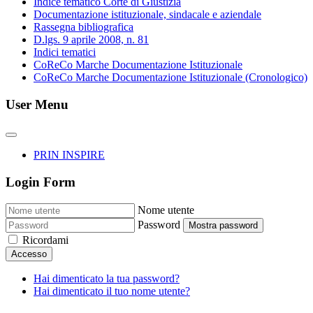
Indice tematico Corte di Giustizia
Documentazione istituzionale, sindacale e aziendale
Rassegna bibliografica
D.lgs. 9 aprile 2008, n. 81
Indici tematici
CoReCo Marche Documentazione Istituzionale
CoReCo Marche Documentazione Istituzionale (Cronologico)
User Menu
PRIN INSPIRE
Login Form
Nome utente
Password
Mostra password
Ricordami
Accesso
Hai dimenticato la tua password?
Hai dimenticato il tuo nome utente?