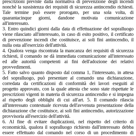
prescrizioni previste dalla normativa di prevenzione degli incendi
nonchè la sussistenza dei requisiti di sicurezza antincendio richiesti.
Tale termine può essere prorogato, per una sola volta, di
quarantacinque giorni, dandone motivata comunicazione
all'interessato.
3. Entro quindici giorni dalla data di effettuazione del sopralluogo
viene rilasciato all'interessato, in caso di esito positivo, il certificato
di prevenzione incendi che costituisce, ai soli fini antincendio, il
nulla osta all'esercizio dell'attività.
4. Qualora venga riscontrata la mancanza dei requisiti di sicurezza
richiesti, il comando ne dà immediata comunicazione all'interessato
ed alle autorità competenti ai fini dell'adozione dei relativi
provvedimenti.
5. Fatto salvo quanto disposto dal comma 1, l'interessato, in attesa
del sopralluogo, può presentare al comando una dichiarazione,
corredata da certificazioni di conformità dei lavori eseguiti al
progetto approvato, con la quale attesta che sono state rispettate le
prescrizioni vigenti in materia di sicurezza antincendio e si impegna
al rispetto degli obblighi di cui all'art. 5. Il comando rilascia
all'interessato contestuale ricevuta dell'avvenuta presentazione della
dichiarazione che costituisce, ai soli fini antincendio, autorizzazione
provvisoria all'esercizio dell'attività.
6. Al fine di evitare duplicazioni, nel rispetto del criterio di
economicità, qualora il sopralluogo richiesto dall'interessato debba
essere effettuato dal comando nel corso di un procedimento di