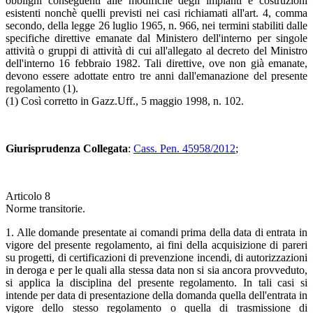
obblighi conseguenti alle modifiche degli impianti e costruzioni
esistenti nonchè quelli previsti nei casi richiamati all'art. 4, comma
secondo, della legge 26 luglio 1965, n. 966, nei termini stabiliti dalle
specifiche direttive emanate dal Ministero dell'interno per singole
attività o gruppi di attività di cui all'allegato al decreto del Ministro
dell'interno 16 febbraio 1982. Tali direttive, ove non già emanate,
devono essere adottate entro tre anni dall'emanazione del presente
regolamento (1).
(1) Così corretto in Gazz.Uff., 5 maggio 1998, n. 102.
Giurisprudenza Collegata
:
Cass. Pen. 45958/2012
;
Articolo 8
Norme transitorie.
1. Alle domande presentate ai comandi prima della data di entrata in
vigore del presente regolamento, ai fini della acquisizione di pareri
su progetti, di certificazioni di prevenzione incendi, di autorizzazioni
in deroga e per le quali alla stessa data non si sia ancora provveduto,
si applica la disciplina del presente regolamento. In tali casi si
intende per data di presentazione della domanda quella dell'entrata in
vigore dello stesso regolamento o quella di trasmissione di