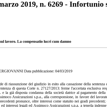
 marzo 2019, n. 6269 - Infortunio
o sul lavoro. La compensatio lucri cum damno
RGIOVANNI Data pubblicazione: 04/03/2019
 di riassunzione del giudizio in esito alla cassazione della sentenza d
entenza di questa Corte n. 27127/2013: ferme l'accertata esclusiva res
 e la già disposta condanna della società datrice al pagamento della 
ssimoco Assicurazioni s.p.a., alla corresponsione, in favore del lavor
recedenti pronunce, oltre interessi come statuito nei gradi precedenti
 ed interessi legali ed Assimoco Assicurazioni s.p.a. a tenerla inden