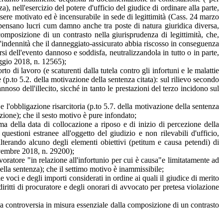
), nell'esercizio del potere d'ufficio del giudice di ordinare alla parte,
essere motivato ed è incensurabile in sede di legittimità (Cass. 24 marzo
mpensano lucri cum damno anche tra poste di natura giuridica diversa,
 composizione di un contrasto nella giurisprudenza di legittimità, che,
ll'indennità che il danneggiato-assicurato abbia riscosso in conseguenza
rsi dell'evento dannoso e soddisfa, neutralizzandola in tutto o in parte,
maggio 2018, n. 12565);
rto di lavoro (e scaturenti dalla tutela contro gli infortuni e le malattie
e (p.to 5.2. della motivazione della sentenza citata): sul rilievo secondo
oso dell'illecito, sicché in tanto le prestazioni del terzo incidono sul
e l'obbligazione risarcitoria (p.to 5.7. della motivazione della sentenza
azione); che il sesto motivo è pure infondato;
ima della data di collocazione a riposo e di inizio di percezione della
questioni estranee all'oggetto del giudizio e non rilevabili d'ufficio,
terando alcuno degli elementi obiettivi (petitum e causa petendi) di
vembre 2018, n. 29200);
voratore "in relazione all'infortunio per cui è causa"e limitatamente ad
ella sentenza); che il settimo motivo è inammissibile;
e voci e degli importi considerati in ordine ai quali il giudice di merito
iritti di procuratore e degli onorari di avvocato per pretesa violazione
lla controversia in misura essenziale dalla composizione di un contrasto