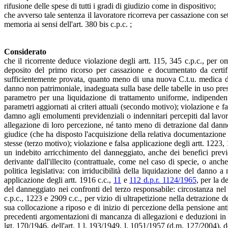
rifusione delle spese di tutti i gradi di giudizio come in dispositivo;
che avverso tale sentenza il lavoratore ricorreva per cassazione con se
memoria ai sensi dell'art. 380 bis c.p.c. ;
Considerato
che il ricorrente deduce violazione degli artt. 115, 345 c.p.c., per
deposito del primo ricorso per cassazione e documentato da certifi
sufficientemente provata, quanto meno di una nuova C.t.u. medica di 
danno non patrimoniale, inadeguata sulla base delle tabelle in uso pres
parametro per una liquidazione di trattamento uniforme, indipenden
parametri aggiornati ai criteri attuali (secondo motivo); violazione e f
damno agli emolumenti previdenziali o indennitari percepiti dal lavora
allegazione di loro percezione, né tanto meno di detrazione dal danno p
giudice (che ha disposto l'acquisizione della relativa documentazione co
stesse (terzo motivo); violazione e falsa applicazione degli artt. 1223,
un indebito arricchimento del danneggiato, anche dei benefici previde
derivante dall'illecito (contrattuale, come nel caso di specie, o anche
politica legislativa: con irriducibilità della liquidazione del danno 
applicazione degli artt. 1916 c.c.,
11
e
112 d.p.r. 1124/1965
, per la d
del danneggiato nei confronti del terzo responsabile: circostanza nel
c.p.c., 1223 e 2909 c.c., per vizio di ultrapetizione nella detrazione 
sua collocazione a riposo e di inizio di percezione della pensione an
precedenti argomentazioni di mancanza di allegazioni e deduzioni in ord
lgt. 170/1946, dell'art. 1 l. 193/1949, l. 1051/1957 (d.m. 127/2004), de