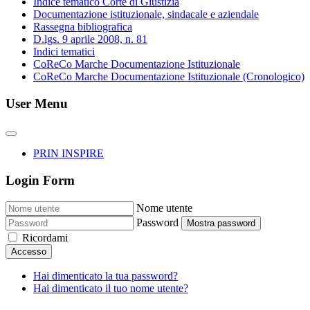
Indice tematico Corte di Giustizia
Documentazione istituzionale, sindacale e aziendale
Rassegna bibliografica
D.lgs. 9 aprile 2008, n. 81
Indici tematici
CoReCo Marche Documentazione Istituzionale
CoReCo Marche Documentazione Istituzionale (Cronologico)
User Menu
PRIN INSPIRE
Login Form
Nome utente
Password
Mostra password
Ricordami
Accesso
Hai dimenticato la tua password?
Hai dimenticato il tuo nome utente?