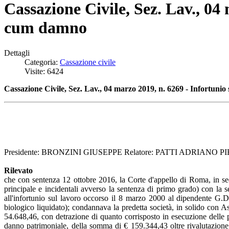
Cassazione Civile, Sez. Lav., 04
cum damno
Dettagli
Categoria:
Cassazione civile
Visite: 6424
Cassazione Civile, Sez. Lav., 04 marzo 2019, n. 6269 - Infortuni
Presidente: BRONZINI GIUSEPPE Relatore: PATTI ADRIANO PIE
Rilevato
che con sentenza 12 ottobre 2016, la Corte d'appello di Roma, in sede
principale e incidentali avverso la sentenza di primo grado) con la s
all'infortunio sul lavoro occorso il 8 marzo 2000 al dipendente G.D.
biologico liquidato); condannava la predetta società, in solido con A
54.648,46, con detrazione di quanto corrisposto in esecuzione delle p
danno patrimoniale, della somma di € 159.344,43 oltre rivalutazione