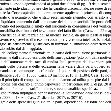
centivo all'esodo agevolatocosì ai primi due alinea di pg. 19 della sentenza
entemente individuati: potere che ha carattere discrezionale, né esige di 
cie la Corte capitolina ha correttamente applicato il principio di co
nziale o assicurativo; che è stato recentemente ritenuto, con arresto a
ere liquidato sottraendo dall'ammontare del danno risarcibile l'importo de
imento del pregiudizio subito dall'assicurato in conseguenza del verifica
onsabilità risarcitoria del terzo autore del fatto illecito (Cass. s.u. 22 
nefici della sicurezza e dell'assistenza sociale, da quelli legati al rappo
l lavoro e sprovvisto di mezzi necessari per vivere una tutela assistenzial
io sia causalmente giustificato in funzione di rimozione dell'effetto dann
zio subito dal danneggiato;
 del collegamento funzionale tra la causa dell'attribuzione patrimoniale 
temente dall'effettivo esercizio della surrogazione (p.to 5.4. della motiv
ne dell'ammontare dei ratei di rendita Inail percepiti dal lavoratore pr
miti delle pretese e delle eccezioni fatte valere dalla parti ovvero su 
mandato o comunque interferendo nel potere dispositivo delle parti, al
 settembre 2015, n. 18868; Cass. 10 maggio 2018, n. 11304; Cass. 13 no
o il principio di compensatio lucri cum damno ad utilità percepite dal la
" (come ben chiarito al primo capoverso, in particolare sub 1, di pg. 20 d
sura inferiore alle tariffe minime, senza un'analitica specificazione dell
e, che intenda impugnare per cassazione la liquidazione delle spese, dei d
sto 2009, n. 18086; Cass. 21 dicembre 2017, n. 30716);
egrale delle spese del giudizio tra le parti, dipendendo la risoluzione de