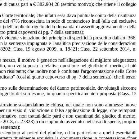
e di causa pari a € 382.904,28 (settimo motivo); che ritiene il collegio
Corte territoriale; che infatti essa dava puntuale conto della risultanza
e del 47% riconosciuta in sede di contenzioso Inail (alla cui esclusiva
c) dell'implicito rigetto della domanda di asseriti aggravamenti e della
ro primi capoversi di pg. 7 della sentenza);
evidente violazione del principio di specificità prescritto dall'art. 366,
n la sentenza impugnata e l'analitica precisazione delle considerazioni
. 18202; Cass. 19 agosto 2009, n. 18421; Cass. 22 settembre 2014, n.
e mezzo, il motivo è generico nell'allegazione di migliore adeguatezza
to, una volta posta la relativa questione nel giudizio di merito, al più
 risultante; che inoltre non è confutata l'argomentazione della Corte
udicato" (così al quarto capoverso di pg. 7 della sentenza); che il terzo,
terno sulla determinazione del danno patrimoniale, devolutagli siccome
 oggetto del suo esame, in quanto specificamente riproposta (Cass. 12
d istruzione sostanzialmente chiusa, nel quale non sono ammesse nuove
per un vizio di violazione o falsa applicazione di legge, che reimposti
ormativo, non trattati dalle parti e non esaminati dal giudice di merito,
bre 2018, n. 27823): come appunto avvenuto nel caso di specie, proprio
 sentenza);
estendono ai poteri del giudice, ed in particolare a quelli esercitabili
ertanto ritualmente acquisita la documentazione in contestazione ("per