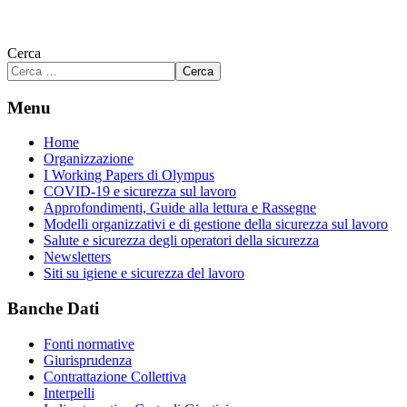
Cerca
Cerca
Menu
Home
Organizzazione
I Working Papers di Olympus
COVID-19 e sicurezza sul lavoro
Approfondimenti, Guide alla lettura e Rassegne
Modelli organizzativi e di gestione della sicurezza sul lavoro
Salute e sicurezza degli operatori della sicurezza
Newsletters
Siti su igiene e sicurezza del lavoro
Banche Dati
Fonti normative
Giurisprudenza
Contrattazione Collettiva
Interpelli