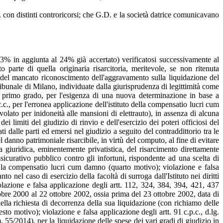
. con distinti controricorsi; che G.D. e la società datrice comunicavano
 3% in aggiunta al 24% già accertato) verificatosi successivamente al
arte di quella originaria risarcitoria, meritevole, se non ritenuta
o del mancato riconoscimento dell'aggravamento sulla liquidazione del
ribunale di Milano, individuate dalla giurisprudenza di legittimità come
i primo grado, per l'esigenza di una nuova determinazione in base a
.c., per l'erronea applicazione dell'istituto della compensatio lucri cum
olato per inidoneità alle mansioni di elettrauto), in assenza di alcuna
 limiti del giudizio di rinvio e dell'esercizio dei poteri officiosi del
i dalle parti ed emersi nel giudizio a seguito del contraddittorio tra le
 danno patrimoniale risarcibile, in virtù del computo, al fine di evitare
a giuridica, eminentemente privatistica, del risarcimento direttamente
assicurativo pubblico contro gli infortuni, rispondente ad una scelta di
bile la compensatio lucri cum damno (quarto motivo); violazione e falsa
to nel caso di esercizio della facoltà di surroga dall'Istituto nei diritti
olazione e falsa applicazione degli artt. 112, 324, 384, 394, 421, 437
ttobre 2000 al 22 ottobre 2002, ossia prima del 23 ottobre 2002, data di
lla richiesta di decorrenza della sua liquidazione (con richiamo delle
to motivo); violazione e falsa applicazione degli artt. 91 c.p.c., d.lg.
. 55/2014), per la liquidazione delle spese dei vari gradi di giudizio in