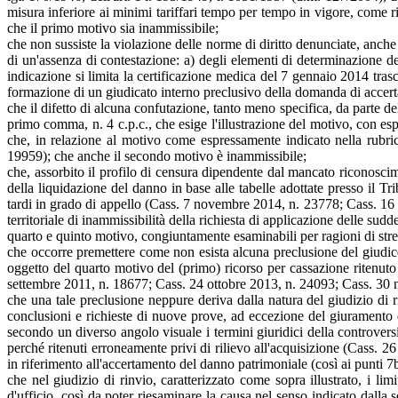
misura inferiore ai minimi tariffari tempo per tempo in vigore, come ri
che il primo motivo sia inammissibile;
che non sussiste la violazione delle norme di diritto denunciate, anche 
di un'assenza di contestazione: a) degli elementi di determinazione de
indicazione si limita la certificazione medica del 7 gennaio 2014 trasc
formazione di un giudicato interno preclusivo della domanda di accerta
che il difetto di alcuna confutazione, tanto meno specifica, da parte del
primo comma, n. 4 c.p.c., che esige l'illustrazione del motivo, con es
che, in relazione al motivo come espressamente indicato nella rubri
19959); che anche il secondo motivo è inammissibile;
che, assorbito il profilo di censura dipendente dal mancato riconosci
della liquidazione del danno in base alle tabelle adottate presso il Tr
tardi in grado di appello (Cass. 7 novembre 2014, n. 23778; Cass. 16
territoriale di inammissibilità della richiesta di applicazione delle sud
quarto e quinto motivo, congiuntamente esaminabili per ragioni di stre
che occorre premettere come non esista alcuna preclusione del giudice
oggetto del quarto motivo del (primo) ricorso per cassazione ritenut
settembre 2011, n. 18677; Cass. 24 ottobre 2013, n. 24093; Cass. 30
che una tale preclusione neppure deriva dalla natura del giudizio di
conclusioni e richieste di nuove prove, ad eccezione del giuramento de
secondo un diverso angolo visuale i termini giuridici della controversia
perché ritenuti erroneamente privi di rilievo all'acquisizione (Cass.
in riferimento all'accertamento del danno patrimoniale (così ai punti 7
che nel giudizio di rinvio, caratterizzato come sopra illustrato, i lim
d'ufficio, così da poter riesaminare la causa nel senso indicato dall