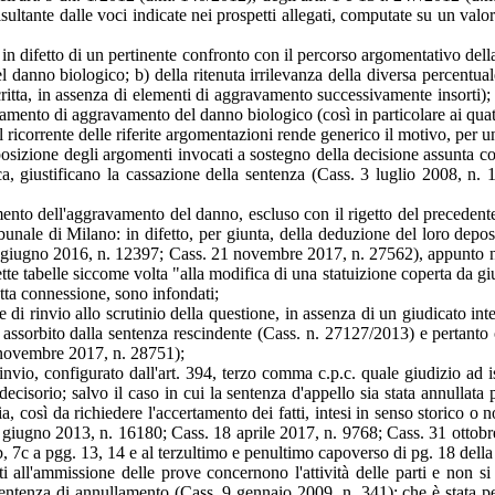
sultante dalle voci indicate nei prospetti allegati, computate su un valor
in difetto di un pertinente confronto con il percorso argomentativo della 
l danno biologico; b) della ritenuta irrilevanza della diversa percentual
ritta, in assenza di elementi di aggravamento successivamente insorti); 
mento di aggravamento del danno biologico (così in particolare ai quatt
 ricorrente delle riferite argomentazioni rende generico il motivo, per un'
posizione degli argomenti invocati a sostegno della decisione assunta co
ca, giustificano la cassazione della sentenza (Cass. 3 luglio 2008, n
mento dell'aggravamento del danno, escluso con il rigetto del precedent
ibunale di Milano: in difetto, per giunta, della deduzione del loro deposi
 giugno 2016, n. 12397; Cass. 21 novembre 2017, n. 27562), appunto non
dette tabelle siccome volta "alla modifica di una statuizione coperta da gi
tta connessione, sono infondati;
 di rinvio allo scrutinio della questione, in assenza di un giudicato in
o assorbito dalla sentenza rescindente (Cass. n. 27127/2013) e pertanto
 novembre 2017, n. 28751);
 rinvio, configurato dall'art. 394, terzo comma c.p.c. quale giudizio a
cisorio; salvo il caso in cui la sentenza d'appello sia stata annullata 
, così da richiedere l'accertamento dei fatti, intesi in senso storico o n
 26 giugno 2013, n. 16180; Cass. 18 aprile 2017, n. 9768; Cass. 31 otto
b, 7c a pgg. 13, 14 e al terzultimo e penultimo capoverso di pg. 18 della
iti all'ammissione delle prove concernono l'attività delle parti e non si 
a sentenza di annullamento (Cass. 9 gennaio 2009, n. 341); che è stata p