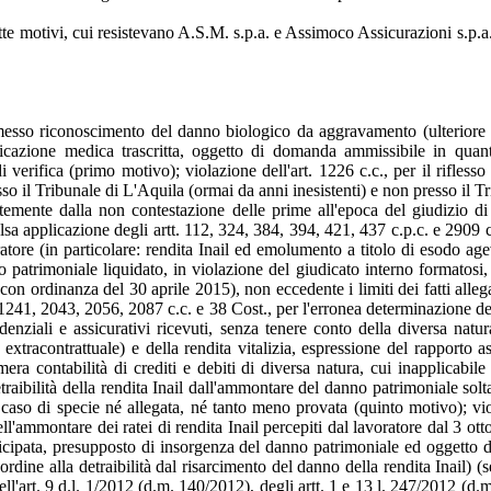
tte motivi, cui resistevano A.S.M. s.p.a. e Assimoco Assicurazioni s.p.a
 omesso riconoscimento del danno biologico da aggravamento (ulteriore
cazione medica trascritta, oggetto di domanda ammissibile in quanto p
verifica (primo motivo); violazione dell'art. 1226 c.c., per il rifless
so il Tribunale di L'Aquila (ormai da anni inesistenti) e non presso il T
temente dalla non contestazione delle prime all'epoca del giudizio d
alsa applicazione degli artt. 112, 324, 384, 394, 421, 437 c.p.c. e 2909 c
tore (in particolare: rendita Inail ed emolumento a titolo di esodo agev
atrimoniale liquidato, in violazione del giudicato interno formatosi, dei
n ordinanza del 30 aprile 2015), non eccedente i limiti dei fatti allegat
 1241, 2043, 2056, 2087 c.c. e 38 Cost., per l'erronea determinazione del
nziali e assicurativi ricevuti, senza tenere conto della diversa natur
 extracontrattuale) e della rendita vitalizia, espressione del rapporto 
a mera contabilità di crediti e debiti di diversa natura, cui inapplica
etraibilità della rendita Inail dall'ammontare del danno patrimoniale soltan
 caso di specie né allegata, né tanto meno provata (quinto motivo); vi
dell'ammontare dei ratei di rendita Inail percepiti dal lavoratore dal 3 o
ticipata, presupposto di insorgenza del danno patrimoniale ed oggetto de
ine alla detraibilità dal risarcimento del danno della rendita Inail) (ses
ll'art. 9 d.l. 1/2012 (d.m. 140/2012), degli artt. 1 e 13 l. 247/2012 (d.m