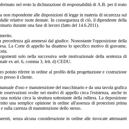
ermato nel resto la dichiarazione di responsabilità di A.B. per il reato
 non rispondente alle disposizioni di legge in materia di sicurezza sul
 dalle relative ruote dentate. In conseguenza di ciò, il dipendente della
hinario durante una fase di lavoro (fatto del 14.6.2011).
 merito.
, in precedenza già ammessi dal giudice. Nonostante l'opposizione della
difesa. La Corte di appello ha disatteso lo specifico motivo di gravame,
oria.
argomenti solo nella successiva sede motivazionale della sentenza di
ionale ex art. 6, comma 3, lett. d) CEDU.
o potuto riferire in ordine al profilo della progettazione e costruzione
o presso il cliente.
el manuale d'uso e manutenzione del macchinario e da una tavola grafica
le osservazioni svolte nei motivi di appello circa l'esistenza, anche in
na notizia circa la struttura sottostante della rulliera. La deposizione
ornito una semplice opinione in ordine all'assenza di protezioni prima
, e sulla carenza di manutenzione dello stesso.
renti, senza alcuna considerazione in ordine alle invocate attenuanti