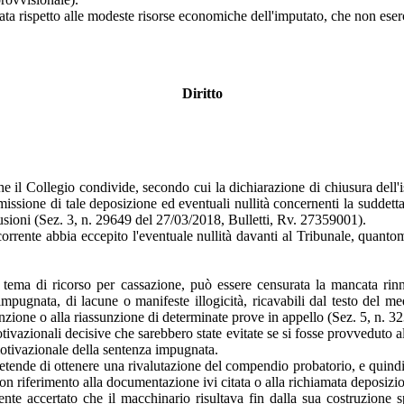
a rispetto alle modeste risorse economiche dell'imputato, che non eserci
Diritto
il Collegio condivide, secondo cui la dichiarazione di chiusura dell'ist
ssione di tale deposizione ed eventuali nullità concernenti la suddett
usioni (Sez. 3, n. 29649 del 27/03/2018, Bulletti, Rv. 27359001).
orrente abbia eccepito l'eventuale nullità davanti al Tribunale, quanto
ema di ricorso per cassazione, può essere censurata la mancata rinnov
 impugnata, di lacune o manifeste illogicità, ricavabili dal testo del
unzione o alla riassunzione di determinate prove in appello (Sez. 5, n. 
tivazionali decisive che sarebbero state evitate se si fosse provveduto all
 motivazionale della sentenza impugnata.
tende di ottenere una rivalutazione del compendio probatorio, e quindi una
con riferimento alla documentazione ivi citata o alla richiamata deposizion
te accertato che il macchinario risultava fin dalla sua costruzione s