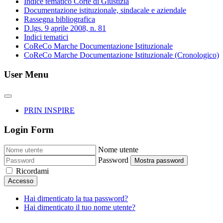
Indice tematico Corte di Giustizia
Documentazione istituzionale, sindacale e aziendale
Rassegna bibliografica
D.lgs. 9 aprile 2008, n. 81
Indici tematici
CoReCo Marche Documentazione Istituzionale
CoReCo Marche Documentazione Istituzionale (Cronologico)
User Menu
PRIN INSPIRE
Login Form
Nome utente
Password
Mostra password
Ricordami
Accesso
Hai dimenticato la tua password?
Hai dimenticato il tuo nome utente?