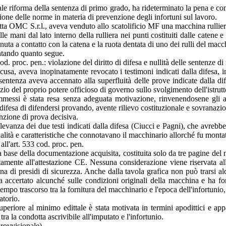
le riforma della sentenza di primo grado, ha rideterminato la pena e conf
ione delle norme in materia di prevenzione degli infortuni sul lavoro.
itta OMC S.r.l., aveva venduto allo scatolificio MF una macchina rulliera
e mani dal lato interno della rulliera nei punti costituiti dalle catene e
uta a contatto con la catena e la ruota dentata di uno dei rulli del macc
entando quanto segue.
d. proc. pen.: violazione del diritto di difesa e nullità delle sentenze di
accusa, aveva inopinatamente revocato i testimoni indicati dalla difesa
in sentenza aveva accennato alla superfluità delle prove indicate dalla 
io del proprio potere officioso di governo sullo svolgimento dell'istrutt
ammessi è stata resa senza adeguata motivazione, rinvenendosene gli 
a difesa di difendersi provando, avente rilievo costituzionale e sovranaz
unzione di prova decisiva.
vanza dei due testi indicati dalla difesa (Ciucci e Pagni), che avrebber
dalità e caratteristiche che connotavano il macchinario allorché fu montat
all'art. 533 cod. proc. pen.
la base della documentazione acquisita, costituita solo da tre pagine d
nitamente all'attestazione CE. Nessuna considerazione viene riservata al
na di presidi di sicurezza. Anche dalla tavola grafica non può trarsi alcu
ha accertato alcunché sulle condizioni originali della macchina e ha f
tempo trascorso tra la fornitura del macchinario e l'epoca dell'infortunio
atorio.
eriore al minimo edittale è stata motivata in termini apodittici e appa
a la condotta ascrivibile all'imputato e l'infortunio.
provvisionale).