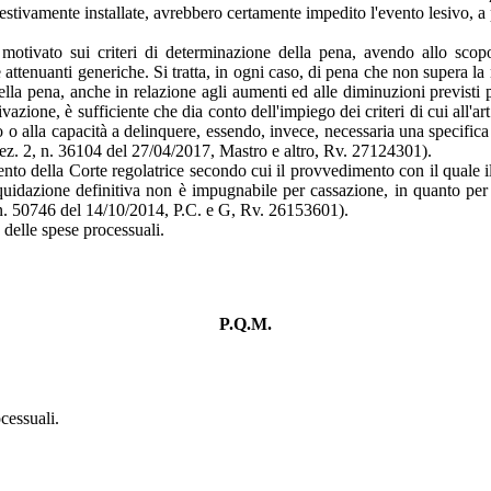
pestivamente installate, avrebbero certamente impedito l'evento lesivo, 
motivato sui criteri di determinazione della pena, avendo allo scopo
 attenuanti generiche. Si tratta, in ogni caso, di pena che non supera la 
la pena, anche in relazione agli aumenti ed alle diminuzioni previsti pe
tivazione, è sufficiente che dia conto dell'impiego dei criteri di cui all
 o alla capacità a delinquere, essendo, invece, necessaria una specifica
(Sez. 2, n. 36104 del 27/04/2017, Mastro e altro, Rv. 27124301).
mento della Corte regolatrice secondo cui il provvedimento con il quale 
uidazione definitiva non è impugnabile per cassazione, in quanto per s
 6, n. 50746 del 14/10/2014, P.C. e G, Rv. 26153601).
 delle spese processuali.
P.Q.M.
cessuali.