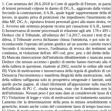
1. Con sentenza del 28.6.2018 la Corte di appello di Firenze, in parzia
di lesioni personali colpose in danno di DG.A., aggravato dalla violaz
Secondo la contestazione, il A.B., quale legale rappresentante della d
lavoro, in quanto priva di protezioni che impedissero l'inserimento dell
ditta MF, DG.A., riportava lesioni personali gravi alla mano destra, ven
2. Avverso tale sentenza propone ricorso per cassazione il A.B., lam
I) Inosservanza di norme processuali in relazione agli artt. 178 e 495 co
Deduce che il Tribunale, all'udienza del 7.4.2017, escussi i testi di 
difesa, il Tribunale aveva dichiarato chiusa l'istruttoria, e poi solo 
riconducendo l'operato del primo giudice ad un asserito corretto eserciz
Secondo il ricorrente, invece, l'ordinanza di revoca dei testimoni 
condanna, in violazione dell'art. 495 cod. proc. pen. e del diritto dell
II) Mancata rinnovazione dell'istruttoria dibattimentale e mancata ass
Deduce che nessun accenno i giudici di merito hanno riservato alla rile
della rulliera in questione, risalente al 2002, nonché in ordine alle mo
III) Vizio di motivazione e inosservanza della regola di giudizio di cui 
Denuncia l'inconsistenza e manifesta illogicità della motivazione, sul
della rulliera raffigurata solo in prospettiva ortogonale e laterale, u
quelle poche pagine, di chiari riferimenti all'apposizione sulla macchi
dell'ufficiale di PG C. risulta travisata, visto che il medesimo non 
dell'infortunio. Nessun peso è poi stato dato al considerevole lasso di 
IV) Violazione di legge e vizio di motivazione sul trattamento sanzion
Lamenta che la determinazione della pena in misura sensibilmente sup
generiche, tenuto anche conto del consistente lasso di tempo trascorso tr
V) Vizio di motivazione in punto di conferma delle statuizioni civili (