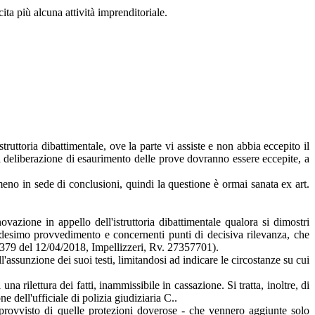
ta più alcuna attività imprenditoriale.
ruttoria dibattimentale, ove la parte vi assiste e non abbia eccepito il
a deliberazione di esaurimento delle prove dovranno essere eccepite, a
meno in sede di conclusioni, quindi la questione è ormai sanata ex art.
azione in appello dell'istruttoria dibattimentale qualora si dimostri
 medesimo provvedimento e concernenti punti di decisiva rilevanza, che
32379 del 12/04/2018, Impellizzeri, Rv. 27357701).
'assunzione dei suoi testi, limitandosi ad indicare le circostanze su cui
 rilettura dei fatti, inammissibile in cassazione. Si tratta, inoltre, di
e dell'ufficiale di polizia giudiziaria C..
provvisto di quelle protezioni doverose - che vennero aggiunte solo