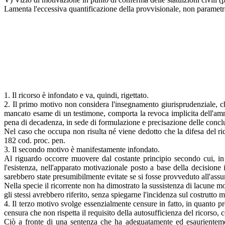
Lamenta l'eccessiva quantificazione della provvisionale, non parametrat
1. Il ricorso è infondato e va, quindi, rigettato.
2. Il primo motivo non considera l'insegnamento giurisprudenziale, che 
mancato esame di un testimone, comporta la revoca implicita dell'ammi
pena di decadenza, in sede di formulazione e precisazione delle concl
Nel caso che occupa non risulta né viene dedotto che la difesa del ric
182 cod. proc. pen.
3. Il secondo motivo è manifestamente infondato.
Al riguardo occorre muovere dal costante principio secondo cui, in t
l'esistenza, nell'apparato motivazionale posto a base della decisione
sarebbero state presumibilmente evitate se si fosse provveduto all'ass
Nella specie il ricorrente non ha dimostrato la sussistenza di lacune mo
gli stessi avrebbero riferito, senza spiegarne l'incidenza sul costrutto
4. Il terzo motivo svolge essenzialmente censure in fatto, in quanto pre
censura che non rispetta il requisito della autosufficienza del ricorso, 
Ciò a fronte di una sentenza che ha adeguatamente ed esaurientemen