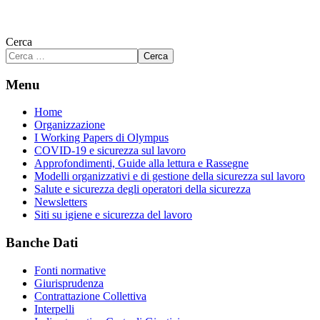
Cerca
Cerca
Menu
Home
Organizzazione
I Working Papers di Olympus
COVID-19 e sicurezza sul lavoro
Approfondimenti, Guide alla lettura e Rassegne
Modelli organizzativi e di gestione della sicurezza sul lavoro
Salute e sicurezza degli operatori della sicurezza
Newsletters
Siti su igiene e sicurezza del lavoro
Banche Dati
Fonti normative
Giurisprudenza
Contrattazione Collettiva
Interpelli