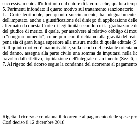
successivamente all'infortunio dal datore di lavoro - che, qualora tem
5. Parimenti infondato il quarto motivo sul trattamento sanzionatorio.
La Corte territoriale, per quanto succintamente, ha adeguatamente 
dell'imputato, anche a giustificazione del diniego di applicazione delle
affermato da questa Corte di legittimità secondo cui la graduazione del
del giudice di merito, il quale, per assolvere al relativo obbligo di mo
o "congruo aumento", come pure con il richiamo alla gravità del reato
pena sia di gran lunga superiore alla misura media di quella edittale 
6. Il quinto motivo è inammissibile, sulla scorta del costante orienta
del danno, assegna alla parte civile una somma da imputarsi nella liq
travolto dall'effettiva, liquidazione dell'integrale risarcimento (Sez.
7. Al rigetto del ricorso segue la condanna del ricorrente al pagamento
Rigetta il ricorso e condanna il ricorrente al pagamento delle spese pro
Così deciso il 12 dicembre 2018