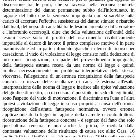
discussione tra le parti, che si ravvisa nella erronea concreta
determinazione del danno permanente subito dall'infortunato, in
ragione del fatto che la sentenza impugnata non si sarebbe fatta
carico di accertare l'effettiva sussistenza del danno stimato e risarcito
dall'Inail, del nesso di causalità tra le lesioni lamentate dal lavoratore
e l'infortunio occorsogli, oltre che della valutazione dell'entità delle
lesioni stesse sotto il profilo del risarcimento civilisticamente
imputabile al datore di lavoro; il primo complesso motivo è in parte
inammissibile ed in parte infondato giacché in tema di ricorso per
cassazione, il vizio di violazione di legge consiste nella deduzione di
un'erronea ricognizione, da parte del provvedimento impugnato,
della fattispecie astratta recata da una norma di legge e quindi
implica necessariamente un problema interpretativo della stessa;
viceversa, l'allegazione di un'erronea ricognizione della fattispecie
concreta a mezzo delle risultanze di causa è esterna all'esatta
interpretazione della norma di legge e inerisce alla tipica valutazione
del giudice di merito, la cui censura è possibile, in sede di legittimità,
sotto l'aspetto del vizio di motivazione; il discrimine tra l'una e l'altra
ipotesi - violazione di legge in senso proprio a causa dell'erronea
ricognizione dell'astratta fattispecie normativa, ovvero erronea
applicazione della legge in ragione della carente o contraddittoria
ricostruzione della fattispecie concreta - è segnato dal fatto che solo
quest'ultima censura, e non anche la prima, è mediata dalla
contestata valutazione delle risultanze di causa (ex aliis: Cass. 16
luglio 2010 n. 16698; Cass. 26 marzo 2010 n. 7394); nella specie è