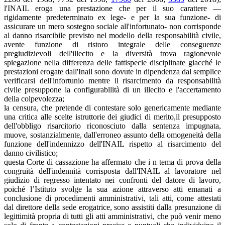
l'INAIL eroga una prestazione che per il suo carattere —
rigidamente predeterminato ex lege- e per la sua funzione- di
assicurare un mero sostegno sociale all'infortunato- non corrisponde
al danno risarcibile previsto nel modello della responsabilità civile,
avente funzione di ristoro integrale delle conseguenze
pregiudizievoli dell'illecito e la diversità trova ragionevole
spiegazione nella differenza delle fattispecie disciplinate giacché le
prestazioni erogate dall'Inail sono dovute in dipendenza dal semplice
verificarsi dell'infortunio mentre il risarcimento da responsabilità
civile presuppone la configurabllità di un illecito e l'accertamento
della colpevolezza;
la censura, che pretende di contestare solo genericamente mediante
una critica alle scelte istruttorie dei giudici di merito,il presupposto
dell'obbligo risarcitorio riconosciuto dalla sentenza impugnata,
muove, sostanzialmente, dall'erroneo assunto della omogeneità della
funzione dell'indennizzo dell'INAIL rispetto al risarcimento del
danno civilistico;
questa Corte di cassazione ha affermato che i n tema di prova della
congruità dell'indennità corrisposta dall'INAIL al lavoratore nel
giudizio di regresso intentato nei confronti del datore di lavoro,
poiché l’Istituto svolge la sua azione attraverso atti emanati a
conclusione di procedimenti amministrativi, tali atti, come attestati
dal direttore della sede erogatrice, sono assistiti dalla presunzione di
legittimità propria di tutti gli atti amministrativi, che può venir meno