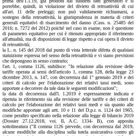
prima dell'1.1.19, già prodotti dai suddetti fatti generatori e si
porrebbe, quindi, in violazione del divieto di retroattività di cui
all'art. 11 delle preleggi; non può validamente richiamarsi, a
sostegno della retroattività, la giurisprudenza in materia di criteri
generali equitativi di risarcimento del danno (Cass. n. 25485 del
2016; n. 7272 del 2012) poiché nel caso in esame, non è questione
di parametro equitativo per cui è ritenuto appropriato il riferimento
all'attualità, ma di disposizioni di legge rispetto a cui opera il divieto
di retroattività;
la L. n. 145 del 2018 dal punto di vista letterale difetta di qualsiasi
statuizione espressa nel senso della retroattività e vi siano previsioni
che depongono in senso contrario;
l'art. 1, comma 1126, stabilisce: "In relazione alla revisione delle
tariffe operata ai sensi dell'articolo 1, comma 128, della legge 23
dicembre 2013, n. 147, con decorrenza dal 1° gennaio 2019 e dei
criteri di calcolo per l'elaborazione dei relativi tassi medi, sono
apportate a decorrere da tale data le seguenti modificazioni";
la data di decorrenza dall'l. 1.2019 è espressamente indicata e
ripetuta in riferimento sia alla revisione delle tariffe e dei criteri di
calcolo per l'elaborazione dei relativi tassi medi e sia quanto alle
modifiche apportate agli artt. 10 e 11 del D.p.r. n. 1124 del 1965,
come peraltro specificato nella relazione alla legge di bilancio 2019
(Dossier 27.12.2018, voi. II, A.C. 1334- B), con apposita
sottolineatura ("Il comma 1126 prevede, con decorrenza dal 2019,
alcune modifiche alla disciplina sulla tutela assicurativa contro gli