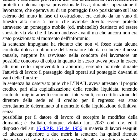
protetti da alcuna opera provvisionale fissa; durante l'operazione il
lavoratore, che operava su di un ponteggio fisso posizionato sul lato
esterno del muro in fase di costruzione, era caduto da un vano di
finestra alto circa 5 metri che avrebbe dovuto essere protetto
attraverso un ponteggio mobile (cd. trabattello) destinato ad essere
spostato via via che il lavoro andasse avanti ma che ancora non era
stato posizionato al momento dell'infortunio;
la sentenza impugnata ha ritenuto che non vi fosse stata alcuna
condotta dolosa o abnorme del lavoratore tale da escludere il nesso
causale, neppure ha ravvisato nella condotta del lavoratore un
possibile concorso di colpa in quanto lo stesso aveva posto in essere
atti non certo imprevedibili o abnormi, essendo normale durante
l'attività di lavoro il passaggio degli operai sul ponteggio davanti ai
vani delle finestre;
la sentenza ha osservato pure che L'INAIL aveva attestato il proprio
credito, pari alla capitalizzazione della rendita liquidata, tenendo
conto dei miglioramenti economici intervenuti, con certificazione del
direttore della sede ed il credito per il regresso era stato
correttamente determinato al momento della liquidazione definitiva,
senza
possibilità per il datore di lavoro di eccepire la modifica della
domanda; è risultato, dunque, violato l'art. 2087 cod. civ. ed il
disposto dell'art.
16 d.P.R. 164 del 1956
in materia di lavori eseguiti
ad altezza superiore a due metri; la sentenza ha quindi ritenuto
generiche ed infondate le censure legate alla quantificazione del