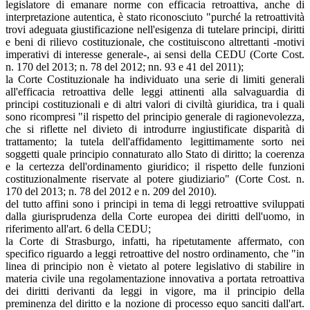
legislatore di emanare norme con efficacia retroattiva, anche di
interpretazione autentica, è stato riconosciuto "purché la retroattività
trovi adeguata giustificazione nell'esigenza di tutelare principi, diritti
e beni di rilievo costituzionale, che costituiscono altrettanti -motivi
imperativi di interesse generale-, ai sensi della CEDU (Corte Cost.
n. 170 del 2013; n. 78 del 2012; nn. 93 e 41 del 2011);
la Corte Costituzionale ha individuato una serie di limiti generali
all'efficacia retroattiva delle leggi attinenti alla salvaguardia di
principi costituzionali e di altri valori di civiltà giuridica, tra i quali
sono ricompresi "il rispetto del principio generale di ragionevolezza,
che si riflette nel divieto di introdurre ingiustificate disparità di
trattamento; la tutela dell'affidamento legittimamente sorto nei
soggetti quale principio connaturato allo Stato di diritto; la coerenza
e la certezza dell'ordinamento giuridico; il rispetto delle funzioni
costituzionalmente riservate al potere giudiziario" (Corte Cost. n.
170 del 2013; n. 78 del 2012 e n. 209 del 2010).
del tutto affini sono i principi in tema di leggi retroattive sviluppati
dalla giurisprudenza della Corte europea dei diritti dell'uomo, in
riferimento all'art. 6 della CEDU;
la Corte di Strasburgo, infatti, ha ripetutamente affermato, con
specifico riguardo a leggi retroattive del nostro ordinamento, che "in
linea di principio non è vietato al potere legislativo di stabilire in
materia civile una regolamentazione innovativa a portata retroattiva
dei diritti derivanti da leggi in vigore, ma il principio della
preminenza del diritto e la nozione di processo equo sanciti dall'art.