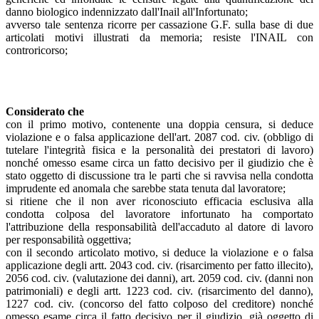
danno biologico indennizzato dall'Inail all'Infortunato;
avverso tale sentenza ricorre per cassazione G.F. sulla base di due
articolati motivi illustrati da memoria; resiste l'INAIL con
controricorso;
Considerato che
con il primo motivo, contenente una doppia censura, si deduce
violazione e o falsa applicazione dell'art. 2087 cod. civ. (obbligo di
tutelare l'integrità fisica e la personalità dei prestatori di lavoro)
nonché omesso esame circa un fatto decisivo per il giudizio che è
stato oggetto di discussione tra le parti che si ravvisa nella condotta
imprudente ed anomala che sarebbe stata tenuta dal lavoratore;
si ritiene che il non aver riconosciuto efficacia esclusiva alla
condotta colposa del lavoratore infortunato ha comportato
l'attribuzione della responsabilità dell'accaduto al datore di lavoro
per responsabilità oggettiva;
con il secondo articolato motivo, si deduce la violazione e o falsa
applicazione degli artt. 2043 cod. civ. (risarcimento per fatto illecito),
2056 cod. civ. (valutazione dei danni), art. 2059 cod. civ. (danni non
patrimoniali) e degli artt. 1223 cod. civ. (risarcimento del danno),
1227 cod. civ. (concorso del fatto colposo del creditore) nonché
omesso esame circa il fatto decisivo per il giudizio, già oggetto di