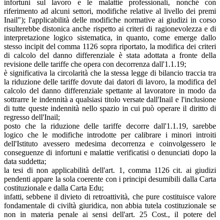
infortuni sul lavoro e le malattie professionali, nonché con
riferimento ad alcuni settori, modifiche relative al livello dei premi
Inail"); l'applicabilità delle modifiche normative ai giudizi in corso
risulterebbe distonica anche rispetto ai criteri di ragionevolezza e di
interpretazione logico sistematica, in quanto, come emerge dallo
stesso incipit del comma 1126 sopra riportato, la modifica dei criteri
di calcolo del danno differenziale è stata adottata a fronte della
revisione delle tariffe che opera con decorrenza dall'1.1.19;
è significativa la circolarità che la stessa legge di bilancio traccia tra
la riduzione delle tariffe dovute dai datori di lavoro, la modifica del
calcolo del danno differenziale spettante al lavoratore in modo da
sottrarre le indennità a qualsiasi titolo versate dall'Inail e l'inclusione
di tutte queste indennità nello spazio in cui può operare il diritto di
regresso dell'Inail;
posto che la riduzione delle tariffe decorre dall'1.1.19, sarebbe
logico che le modifiche introdotte per calibrare i minori introiti
dell'Istituto avessero medesima decorrenza e coinvolgessero le
conseguenze di infortuni e malattie verificatisi o denunciati dopo la
data suddetta;
la tesi di non applicabilità dell'art. 1, comma 1126 cit. ai giudizi
pendenti appare la sola coerente con i principi desumibili dalla Carta
costituzionale e dalla Carta Edu;
infatti, sebbene il divieto di retroattività, che pure costituisce valore
fondamentale di civiltà giuridica, non abbia tutela costituzionale se
non in materia penale ai sensi dell'art. 25 Cost., il potere del