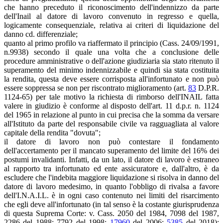
che hanno preceduto il riconoscimento dell'indennizzo da parte
dell'Inail al datore di lavoro convenuto in regresso e quella,
logicamente consequenziale, relativa ai criteri di liquidazione del
danno cd. differenziale;
quanto al primo profilo va riaffermato il principio (Cass. 24/09/1991,
n.9938) secondo il quale una volta che a conclusione delle
procedure amministrative o dell'azione giudiziaria sia stato ritenuto il
superamento del minimo indennizzabile e quindi sia stata costituita
la rendita, questa deve essere corrisposta all'infortunato e non può
essere soppressa se non per riscontrato miglioramento (art.
83
D.P.R.
1124-65) per tale motivo la richiesta di rimborso dell'INAIL fatta
valere in giudizio è conforme al disposto dell'art. 11 d.p.r. n. 1124
del 1965 in relazione al punto in cui precisa che la somma da versare
all'Istituto da parte del responsabile civile va ragguagliata al valore
capitale della rendita "dovuta";
il datore di lavoro non può contestare il fondamento
dell'accertamento per il mancato superamento del limite del 16% dei
postumi invalidanti. Infatti, da un lato, il datore di lavoro è estraneo
al rapporto tra infortunato ed ente assicuratore e, dall'altro, è da
escludere che l'indebita maggiore liquidazione si risolva in danno del
datore di lavoro medesimo, in quanto l'obbligo di rivalsa a favore
dell'I.N.A.I.L. è in ogni caso contenuto nei limiti del risarcimento
che egli deve all'infortunato (in tal senso è la costante giurisprudenza
di questa Suprema Corte: v. Cass. 2050 del 1984, 7098 del 1987,
2286 del 1988; 7792 del 1998;
17960
del 2006;
5385
del 2018);