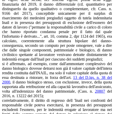
finanziaria del 2019, il danno differenziale (cd. quantitativo per
distinguerlo da quello qualitativo o complementare, cfr. Cass. n.
9166 del 2017), concepibile unicamente per il surplus di
risarcimento dei medesimi pregiudizi oggetto di tutela indennitaria
Inail e in presenza dei presupposti di esclusione dell'esonero del
datore di lavoro ("permane la responsabilità civile a carico di coloro
che hanno riportato condanna penale per il fatto dal quale
l'infortunio è derivato...", art. 10, comma 2, dpr 1124 del 1965), era
calcolato, coerentemente alla struttura bipolare del danno-
conseguenza, secondo un computo per poste omogenee, vale a dire
che dalle singole componenti, patrimoniale e biologico, di danno
civilistico spettante al lavoratore venivano detratte distintamente le
indennità erogate dall'Inail per ciascuno dei suddetti pregiudizi;
si è affermato, ad esempio, come dall'ammontare complessivo del
danno biologico dovesse detrarsi non già il valore capitale dell'intera
rendita costituita dall'INAIL, ma solo il valore capitale della quota di
essa destinata a ristorare, in forza dell'art.
13 del D.lgs. n. 38 del
2000
, il danno biologico stesso, con esclusione, invece, della quota
rapportata alla retribuzione ed alla capacità lavorativa dell'assicurato,
volta all'indennizzo del danno patrimoniale, (Cass. n.
20807
del
2016, n. 13222 del 2015);
correlativamente, il diritto di regresso dell 'Inail nei confronti del
responsabile civile poteva esercitarsi, in presenza dei presupposti
escludenti l'esonero, per le indennità erogate al lavoratore ma nei