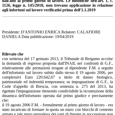
dall'alto al primo giorno di lavoro.
Le modifiche dell'art. 1, c.
1126, legge n. 145/2018, non trovano applicazione in relazione
agli infortuni sul lavoro verificatisi prima dell'1.1.2019
Presidente: D'ANTONIO ENRICA Relatore: CALAFIORE
DANIELA Data pubblicazione: 19/04/2019
Rilevato che
con sentenza del 17 gennaio 2013, il Tribunale di Bergamo accolse
la domanda di regresso proposta dall'INAIL nei confronti di G.F.,
relativamente alle prestazioni erogate al dipendente F.M. a seguito
dell'infortunio sul lavoro subito dallo stesso il 19 agosto 2006, per
complessivi Euro 220.642,67 a titolo di danno biologico,
patrimoniale ed indennità temporanea; su impugnazione di G.F., la
Corte d'appello di Brescia, con sentenza n. 275 del 2013, ha
rigettato l'impugnazione ritenendo condivisibile la ricostruzione della
dinamica dell'infortunio operata dal primo giudice e precisamente
che:
il 19 agosto 2006 F.M. - formalmente al primo giorno di lavoro - era
stato incaricato di formare in quota un muro con blocchi di cemento
armato e tale muro prevedeva dei vani di finestre in successione non