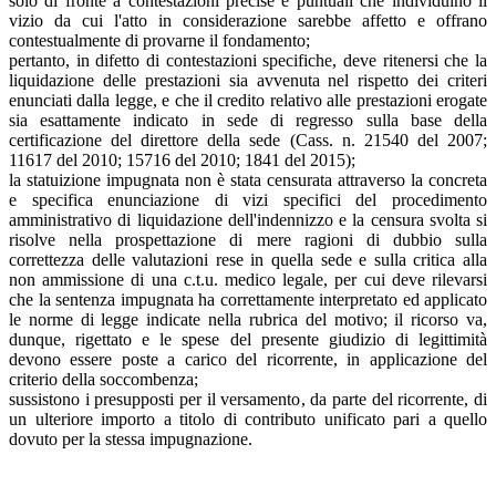
solo di fronte a contestazioni precise e puntuali che individuino il
vizio da cui l'atto in considerazione sarebbe affetto e offrano
contestualmente di provarne il fondamento;
pertanto, in difetto di contestazioni specifiche, deve ritenersi che la
liquidazione delle prestazioni sia avvenuta nel rispetto dei criteri
enunciati dalla legge, e che il credito relativo alle prestazioni erogate
sia esattamente indicato in sede di regresso sulla base della
certificazione del direttore della sede (Cass. n. 21540 del 2007;
11617 del 2010; 15716 del 2010; 1841 del 2015);
la statuizione impugnata non è stata censurata attraverso la concreta
e specifica enunciazione di vizi specifici del procedimento
amministrativo di liquidazione dell'indennizzo e la censura svolta si
risolve nella prospettazione di mere ragioni di dubbio sulla
correttezza delle valutazioni rese in quella sede e sulla critica alla
non ammissione di una c.t.u. medico legale, per cui deve rilevarsi
che la sentenza impugnata ha correttamente interpretato ed applicato
le norme di legge indicate nella rubrica del motivo; il ricorso va,
dunque, rigettato e le spese del presente giudizio di legittimità
devono essere poste a carico del ricorrente, in applicazione del
criterio della soccombenza;
sussistono i presupposti per il versamento, da parte del ricorrente, di
un ulteriore importo a titolo di contributo unificato pari a quello
dovuto per la stessa impugnazione.