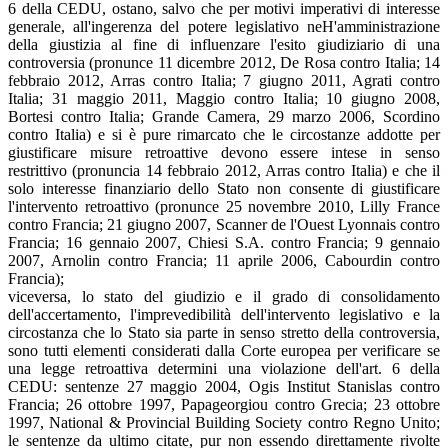
6 della CEDU, ostano, salvo che per motivi imperativi di interesse
generale, all'ingerenza del potere legislativo neH'amministrazione
della giustizia al fine di influenzare l'esito giudiziario di una
controversia (pronunce 11 dicembre 2012, De Rosa contro Italia; 14
febbraio 2012, Arras contro Italia; 7 giugno 2011, Agrati contro
Italia; 31 maggio 2011, Maggio contro Italia; 10 giugno 2008,
Bortesi contro Italia; Grande Camera, 29 marzo 2006, Scordino
contro Italia) e si è pure rimarcato che le circostanze addotte per
giustificare misure retroattive devono essere intese in senso
restrittivo (pronuncia 14 febbraio 2012, Arras contro Italia) e che il
solo interesse finanziario dello Stato non consente di giustificare
l'intervento retroattivo (pronunce 25 novembre 2010, Lilly France
contro Francia; 21 giugno 2007, Scanner de l'Ouest Lyonnais contro
Francia; 16 gennaio 2007, Chiesi S.A. contro Francia; 9 gennaio
2007, Arnolin contro Francia; 11 aprile 2006, Cabourdin contro
Francia);
viceversa, lo stato del giudizio e il grado di consolidamento
dell'accertamento, l'imprevedibilità dell'intervento legislativo e la
circostanza che lo Stato sia parte in senso stretto della controversia,
sono tutti elementi considerati dalla Corte europea per verificare se
una legge retroattiva determini una violazione dell'art. 6 della
CEDU: sentenze 27 maggio 2004, Ogis Institut Stanislas contro
Francia; 26 ottobre 1997, Papageorgiou contro Grecia; 23 ottobre
1997, National & Provincial Building Society contro Regno Unito;
le sentenze da ultimo citate, pur non essendo direttamente rivolte