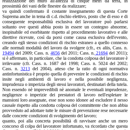
realizzazione del muro all'altezza di cinque metri da terra, in
prossimità dei vani delle finestre da realizzare;
va quindi confermato il costante insegnamento di questa Corte
Suprema anche in tema di c.d. rischio elettivo, posto che di esso e di
conseguente responsabilità esclusiva del lavoratore può parlarsi
soltanto ove questi abbia posto in essere un contegno abnorme,
inopinabile ed esorbitante rispetto al procedimento lavorativo e alle
direttive ricevute, così da porsi come causa esclusiva dell'evento,
creando egli stesso condizioni di rischio estraneo a quello connesso
alle normali modalità del lavoro da svolgere (cfr., ex aliis, Cass. n.
19494
del 2009; Cass. n.
4656
del 2011; Cass. n.
21694
del 2011);
si è affermato, in particolare, che la condotta colposa del lavoratore è
irrilevante (cfr. Cass. n. 1687 del 1998; Cass. n. 5024 del 2002;
Cass. n.
3213
del 2004), atteso che la ratio di ogni normativa
antinfortunistica è proprio quella di prevenire le condizioni di rischio
insite negli ambienti di lavoro e nella possibile negligenza,
imprudenza o imperizia degli stessi lavoratori, destinatari della tutela.
Non essendo nè imprevedibili nè anomale le eventuali imprudenze,
negligenze o imperizie dei prestatori di lavoro nell'espletare le
mansioni loro assegnate, esse non sono idonee ad escludere il nesso
causale rispetto alla condotta colposa del committente che non abbia
provveduto ad adottare tutte le misure di prevenzione rese necessarie
dalle concrete condizioni di svolgimento del lavoro;
quanto, poi alla concreta possibilità di ravvisare anche un mero
concorso dì colpa del lavoratore infortunato, va ricordato che questa