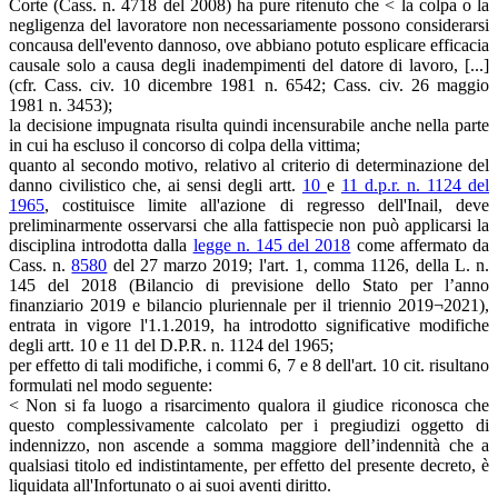
Corte (Cass. n. 4718 del 2008) ha pure ritenuto che < la colpa o la
negligenza del lavoratore non necessariamente possono considerarsi
concausa dell'evento dannoso, ove abbiano potuto esplicare efficacia
causale solo a causa degli inadempimenti del datore di lavoro, [...]
(cfr. Cass. civ. 10 dicembre 1981 n. 6542; Cass. civ. 26 maggio
1981 n. 3453);
la decisione impugnata risulta quindi incensurabile anche nella parte
in cui ha escluso il concorso di colpa della vittima;
quanto al secondo motivo, relativo al criterio di determinazione del
danno civilistico che, ai sensi degli artt.
10
e
11 d.p.r. n. 1124 del
1965
, costituisce limite all'azione di regresso dell'Inail, deve
preliminarmente osservarsi che alla fattispecie non può applicarsi la
disciplina introdotta dalla
legge n. 145 del 2018
come affermato da
Cass. n.
8580
del 27 marzo 2019; l'art. 1, comma 1126, della L. n.
145 del 2018 (Bilancio di previsione dello Stato per l’anno
finanziario 2019 e bilancio pluriennale per il triennio 2019¬2021),
entrata in vigore l'1.1.2019, ha introdotto significative modifiche
degli artt. 10 e 11 del D.P.R. n. 1124 del 1965;
per effetto di tali modifiche, i commi 6, 7 e 8 dell'art. 10 cit. risultano
formulati nel modo seguente:
< Non si fa luogo a risarcimento qualora il giudice riconosca che
questo complessivamente calcolato per i pregiudizi oggetto di
indennizzo, non ascende a somma maggiore dell’indennità che a
qualsiasi titolo ed indistintamente, per effetto del presente decreto, è
liquidata all'Infortunato o ai suoi aventi diritto.