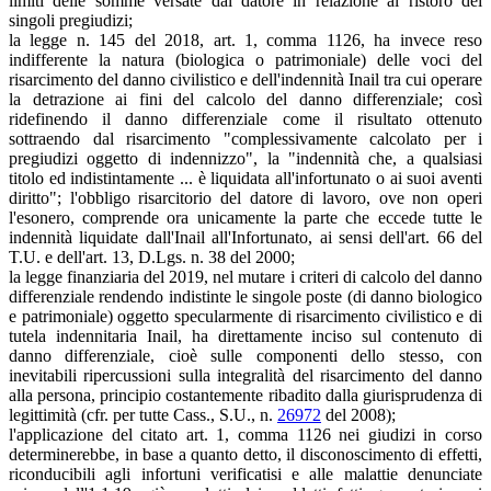
limiti delle somme versate dal datore in relazione al ristoro dei
singoli pregiudizi;
la legge n. 145 del 2018, art. 1, comma 1126, ha invece reso
indifferente la natura (biologica o patrimoniale) delle voci del
risarcimento del danno civilistico e dell'indennità Inail tra cui operare
la detrazione ai fini del calcolo del danno differenziale; così
ridefinendo il danno differenziale come il risultato ottenuto
sottraendo dal risarcimento "complessivamente calcolato per i
pregiudizi oggetto di indennizzo", la "indennità che, a qualsiasi
titolo ed indistintamente ... è liquidata all'infortunato o ai suoi aventi
diritto"; l'obbligo risarcitorio del datore di lavoro, ove non operi
l'esonero, comprende ora unicamente la parte che eccede tutte le
indennità liquidate dall'Inail all'Infortunato, ai sensi dell'art. 66 del
T.U. e dell'art. 13, D.Lgs. n. 38 del 2000;
la legge finanziaria del 2019, nel mutare i criteri di calcolo del danno
differenziale rendendo indistinte le singole poste (di danno biologico
e patrimoniale) oggetto specularmente di risarcimento civilistico e di
tutela indennitaria Inail, ha direttamente inciso sul contenuto di
danno differenziale, cioè sulle componenti dello stesso, con
inevitabili ripercussioni sulla integralità del risarcimento del danno
alla persona, principio costantemente ribadito dalla giurisprudenza di
legittimità (cfr. per tutte Cass., S.U., n.
26972
del 2008);
l'applicazione del citato art. 1, comma 1126 nei giudizi in corso
determinerebbe, in base a quanto detto, il disconoscimento di effetti,
riconducibili agli infortuni verificatisi e alle malattie denunciate