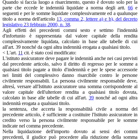
Quando si faccia luogo a risarcimento, questo è dovuto solo per la
parte che eccede le indennità liquidate a norma degli artt.
66
e
seguenti e per le somme liquidate complessivamente ed a qualunque
titolo a norma dell'articolo
13, comma 2, lettere a) e b), del decreto
legislativo 23 febbraio 2000, n. 38
.
Agli effetti dei precedenti commi sesto e settimo l'indennità
d'infortunio è rappresentata dal valore capitale della rendita
complessivamente liquidata, calcolato in base alle tabelle di cui
all'art. 39 nonché da ogni altra indennità erogata a qualsiasi titolo.
< L'art.
11
cit. è stato così modificato:
L'istituto assicuratore deve pagare le indennità anche nei casi previsti
dal precedente articolo, salvo il diritto di regresso per le somme a
qualsiasi titolo pagate a titolo d'indennità e per le spese accessorie
nei limiti del complessivo danno risarcibile contro le persone
civilmente responsabili. La persona civilmente responsabile deve,
altresì, versare all'Istituto assicuratore una somma corrispondente al
valore capitale dell'ulteriore rendita a qualsiasi titolo dovuta,
calcolato in base alle tabelle di cui all'art.
39
nonché ad ogni altra
indennità erogata a qualsiasi titolo.
la sentenza, che accerta la responsabilità civile a norma del
precedente articolo, è sufficiente a costituire l'Istituto assicuratore in
credito verso la persona civilmente responsabile per le somme
indicate nel comma precedente.
Nella liquidazione dell'importo dovuto ai sensi dei commi
precedenti, il giudice può procedere alla riduzione della somma