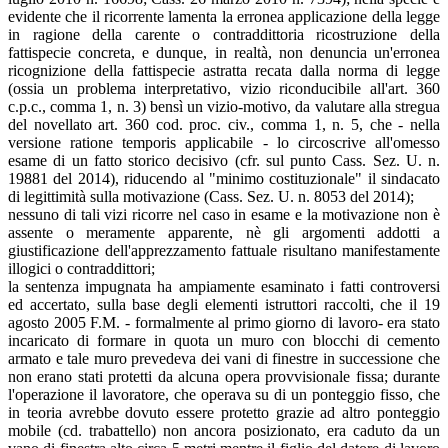
evidente che il ricorrente lamenta la erronea applicazione della legge
in ragione della carente o contraddittoria ricostruzione della
fattispecie concreta, e dunque, in realtà, non denuncia un'erronea
ricognizione della fattispecie astratta recata dalla norma di legge
(ossia un problema interpretativo, vizio riconducibile all'art. 360
c.p.c., comma 1, n. 3) bensì un vizio-motivo, da valutare alla stregua
del novellato art. 360 cod. proc. civ., comma 1, n. 5, che - nella
versione ratione temporis applicabile - lo circoscrive all'omesso
esame di un fatto storico decisivo (cfr. sul punto Cass. Sez. U. n.
19881 del 2014), riducendo al "minimo costituzionale" il sindacato
di legittimità sulla motivazione (Cass. Sez. U. n. 8053 del 2014);
nessuno di tali vizi ricorre nel caso in esame e la motivazione non è
assente o meramente apparente, nè gli argomenti addotti a
giustificazione dell'apprezzamento fattuale risultano manifestamente
illogici o contraddittori;
la sentenza impugnata ha ampiamente esaminato i fatti controversi
ed accertato, sulla base degli elementi istruttori raccolti, che il 19
agosto 2005 F.M. - formalmente al primo giorno di lavoro- era stato
incaricato di formare in quota un muro con blocchi di cemento
armato e tale muro prevedeva dei vani di finestre in successione che
non erano stati protetti da alcuna opera provvisionale fissa; durante
l'operazione il lavoratore, che operava su di un ponteggio fisso, che
in teoria avrebbe dovuto essere protetto grazie ad altro ponteggio
mobile (cd. trabattello) non ancora posizionato, era caduto da un