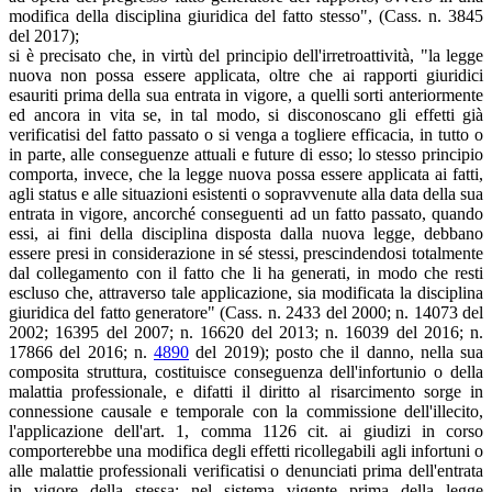
modifica della disciplina giuridica del fatto stesso", (Cass. n. 3845
del 2017);
si è precisato che, in virtù del principio dell'irretroattività, "la legge
nuova non possa essere applicata, oltre che ai rapporti giuridici
esauriti prima della sua entrata in vigore, a quelli sorti anteriormente
ed ancora in vita se, in tal modo, si disconoscano gli effetti già
verificatisi del fatto passato o si venga a togliere efficacia, in tutto o
in parte, alle conseguenze attuali e future di esso; lo stesso principio
comporta, invece, che la legge nuova possa essere applicata ai fatti,
agli status e alle situazioni esistenti o sopravvenute alla data della sua
entrata in vigore, ancorché conseguenti ad un fatto passato, quando
essi, ai fini della disciplina disposta dalla nuova legge, debbano
essere presi in considerazione in sé stessi, prescindendosi totalmente
dal collegamento con il fatto che li ha generati, in modo che resti
escluso che, attraverso tale applicazione, sia modificata la disciplina
giuridica del fatto generatore" (Cass. n. 2433 del 2000; n. 14073 del
2002; 16395 del 2007; n. 16620 del 2013; n. 16039 del 2016; n.
17866 del 2016; n.
4890
del 2019); posto che il danno, nella sua
composita struttura, costituisce conseguenza dell'infortunio o della
malattia professionale, e difatti il diritto al risarcimento sorge in
connessione causale e temporale con la commissione dell'illecito,
l'applicazione dell'art. 1, comma 1126 cit. ai giudizi in corso
comporterebbe una modifica degli effetti ricollegabili agli infortuni o
alle malattie professionali verificatisi o denunciati prima dell'entrata
in vigore della stessa; nel sistema vigente prima della legge