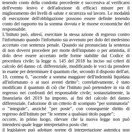
tenendo conto della condotta precedente e successiva al verificarsi
dell'evento lesivo e dell'adozione di efficaci misure per il
miglioramento dei livelli di salute e sicurezza sul lavoro. Le modalità
di esecuzione dell'obbligazione possono essere definite tenendo
conto del rapporto tra la somma dovuta e le risorse economiche del
responsabile.
L'Istituto può, altresì, esercitare la stessa azione di regresso contro
l'infortunato quando l'infortunio sia avvenuto per dolo del medesimo
accertato con sentenza penale. Quando sia pronunciata la sentenza
di non doversi procedere per morte dell'imputato o per amnistia, il
dolo deve essere accertato nelle forme stabilite dal Codice di
procedura civile; la legge n. 145 del 2018 ha inciso sui criteri di
calcolo del danno cd. differenziale, modificando le voci da prendere
in esame per determinare il quantum che, secondo il disposto dell'art.
10, comma 6, "ascende a somma maggiore dell'indennità liquidata
all'infortunato o ai suoi aventi diritto"; correlativamente, è stato
modificato il quantum di ciò che l'Istituto può pretendere in via di
regresso nei confronti del responsabile civile; sostanzialmente, la
finanziaria del 2019 ha imposto, ai fini del calcolo del danno
differenziale, l'adozione di un criterio di scomputo "per sommatoria"
o "integrale", anziché "per poste", con conseguente diritto di
regresso dell'Istituto per "le somme a qualsiasi titolo pagate";
occorre, in primo luogo, rilevare che la nuova legge non può
intendersi quale legge interpretativa posto che:
il legislatore può adottare norme di interpretazione autentica non