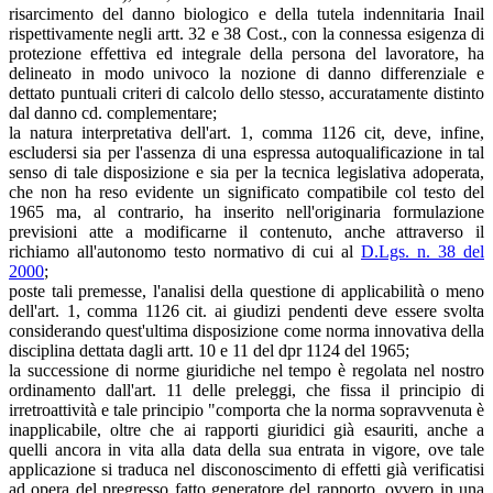
risarcimento del danno biologico e della tutela indennitaria Inail
rispettivamente negli artt. 32 e 38 Cost., con la connessa esigenza di
protezione effettiva ed integrale della persona del lavoratore, ha
delineato in modo univoco la nozione di danno differenziale e
dettato puntuali criteri di calcolo dello stesso, accuratamente distinto
dal danno cd. complementare;
la natura interpretativa dell'art. 1, comma 1126 cit, deve, infine,
escludersi sia per l'assenza di una espressa autoqualificazione in tal
senso di tale disposizione e sia per la tecnica legislativa adoperata,
che non ha reso evidente un significato compatibile col testo del
1965 ma, al contrario, ha inserito nell'originaria formulazione
previsioni atte a modificarne il contenuto, anche attraverso il
richiamo all'autonomo testo normativo di cui al
D.Lgs. n. 38 del
2000
;
poste tali premesse, l'analisi della questione di applicabilità o meno
dell'art. 1, comma 1126 cit. ai giudizi pendenti deve essere svolta
considerando quest'ultima disposizione come norma innovativa della
disciplina dettata dagli artt. 10 e 11 del dpr 1124 del 1965;
la successione di norme giuridiche nel tempo è regolata nel nostro
ordinamento dall'art. 11 delle preleggi, che fissa il principio di
irretroattività e tale principio "comporta che la norma sopravvenuta è
inapplicabile, oltre che ai rapporti giuridici già esauriti, anche a
quelli ancora in vita alla data della sua entrata in vigore, ove tale
applicazione si traduca nel disconoscimento di effetti già verificatisi
ad opera del pregresso fatto generatore del rapporto, ovvero in una