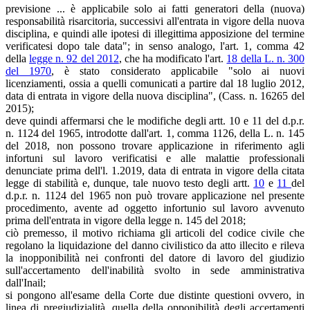
previsione ... è applicabile solo ai fatti generatori della (nuova)
responsabilità risarcitoria, successivi all'entrata in vigore della nuova
disciplina, e quindi alle ipotesi di illegittima apposizione del termine
verificatesi dopo tale data"; in senso analogo, l'art. 1, comma 42
della
legge n. 92 del 2012
, che ha modificato l'art.
18 della L. n. 300
del 1970
, è stato considerato applicabile "solo ai nuovi
licenziamenti, ossia a quelli comunicati a partire dal 18 luglio 2012,
data di entrata in vigore della nuova disciplina", (Cass. n. 16265 del
2015);
deve quindi affermarsi che le modifiche degli artt. 10 e 11 del d.p.r.
n. 1124 del 1965, introdotte dall'art. 1, comma 1126, della L. n. 145
del 2018, non possono trovare applicazione in riferimento agli
infortuni sul lavoro verificatisi e alle malattie professionali
denunciate prima dell'l. 1.2019, data di entrata in vigore della citata
legge di stabilità e, dunque, tale nuovo testo degli artt.
10
e
11
del
d.p.r. n. 1124 del 1965 non può trovare applicazione nel presente
procedimento, avente ad oggetto infortunio sul lavoro avvenuto
prima dell'entrata in vigore della legge n. 145 del 2018;
ciò premesso, il motivo richiama gli articoli del codice civile che
regolano la liquidazione del danno civilistico da atto illecito e rileva
la inopponibilità nei confronti del datore di lavoro del giudizio
sull'accertamento dell'inabilità svolto in sede amministrativa
dall'Inail;
si pongono all'esame della Corte due distinte questioni ovvero, in
linea di pregiudizialità, quella della opponibilità degli accertamenti