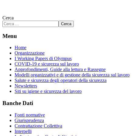
Cerca
Cerca
Menu
Home
Organizzazione
I Working Papers di Olympus
COVID-19 e sicurezza sul lavoro
Approfondimenti, Guide alla lettura e Rassegne
Modelli organizzativi e di gestione della sicurezza sul lavoro
Salute e sicurezza degli operatori della sicurezza
Newsletters
Siti su igiene e sicurezza del lavoro
Banche Dati
Fonti normative
Giurisprudenza
Contrattazione Collettiva
Interpelli