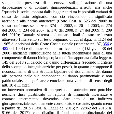
soltanto in presenza di incertezze sull'applicazione di una
disposizione o di contrasti giurisprudenziali irrisolti, ma anche
"quando la scelta imposta dalla legge rientri tra le possibili varianti di
senso del testo originario, con ciò vincolando un significato
ascrivibile alla norma anteriore" (Corte Cost. n. 525 del 2000; in
senso conforme, sentenze n. 374 del 2002, n. 26 del 2003, n. 274
del 2006, n. 234 del 2007, n. 170 del 2008, n. 24 del 2009; n. 209
del 2010); l'attuale sistema indennitario Inail è stato realizzato
attraverso l'intervento sul testo originario di cui al d.p.r. n. 1124 del
1965 di decisioni della Corte Costituzionale (sentenze nn. 87,
356
e
485
del 1991) e di innovazioni normative attuate ( D.Lgs. n. 38 del
2000) mediante l'introduzione nella tutela indennitaria Inail di una
componente di danno biologico; la modifica apportata dalla legge n.
145 del 2018 sul calcolo del danno differenziale (secondo il criterio
dello scomputo integrale anziché per poste), in quanto presuppone il
riconoscimento di una struttura bipolare del risarcimento del danno
alla persona nelle sue componenti di danno patrimoniale e non
patrimoniale, non può avere enucleato una variante di senso degli
artt. 10 e 11 citati;
un intervento normativo di interpretazione autentica non potrebbe
neanche dirsi giustificato in ragione di insanabili incertezze e
contrasti interpretativi dovendosi dare atto di un indirizzo
giurisprudenziale assolutamente consolidato e costante, quanto meno
a partire dal 2015 (Cass. n. 13222 del 2015; n. 22862 del 2016; n.
9166 del 2017), che, ribadito il fondamento costituzionale del