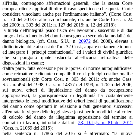
all'Italia, contengono affermazioni generali, che la stessa Corte
europea ritiene applicabili oltre il caso specifico e che questa Corte
considera vincolanti anche per l'ordinamento italiano", (Corte Cost.
n. 170 del 2013 e altre ivi richiamate; cfr. anche Corte Cost. n. 24
del 2009; n. 303 del 2011; n. 127 del 2015; n. 12 del 2018);
la tutela dell'integrità psico-fisica dei lavoratori, suscettibile di dar
luogo al risarcimento dei danni conseguenza secondo la modalità del
danno biologico, (cfr. Cass., S.U., n.
26972
del 2008), elevata a
diritto inviolabile ai sensi dell'art. 32 Cost., appare certamente idonea
ad integrare i "principi costituzionali" ed i valori di civiltà giuridica
che si pongono quale ostacolo all'efficacia retroattiva delle
disposizioni in esame;
d'altra parte, fatta eccezione per le ipotesi di norme autoqualificatesi
come retroattive e ritenute compatibili con i principi costituzionali e
sovranazionali (cfr. Corte Cosi. n. 303 del 2011; cfr. anche Cass.
S.U. n. 494 del 1998; Cass. n. 14357 del 1999; n. 12625 del 2006,
sui nuovi criteri di liquidazione del danno da occupazione
appropriativa), la giurisprudenza di legittimità ha costantemente
interpretato le leggi modificative dei criteri legali di quantificazione
del danno come operanti in relazione a fatti generatori successivi
all'entrata in vigore delle leggi stesse (così per le modifiche ai criteri
di calcolo del danno da illegittima apposizione del termine ai
contratti di lavoro, introdotte dall'art.
28, D.Lgs. n. 81 del 2015
(Cass. n. 21069 del 2015);
nella sentenza n. 17866 del 2016 si è affermato: "la nuova