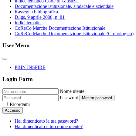
Indice tematico Corte di Giustizia
Documentazione istituzionale, sindacale e aziendale
Rassegna bibliografica
D.lgs. 9 aprile 2008, n. 81
Indici tematici
CoReCo Marche Documentazione Istituzionale
CoReCo Marche Documentazione Istituzionale (Cronologico)
User Menu
PRIN INSPIRE
Login Form
Nome utente
Password
Mostra password
Ricordami
Accesso
Hai dimenticato la tua password?
Hai dimenticato il tuo nome utente?