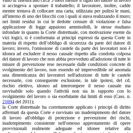
vano di finestra alto circa 5 metri mentre il figlio del datore di lavoro
si accingeva a spostare il trabattello; il lavoratore, inoltre, cadde
mentre tentava di collocare una carta, utilizzata per pulirsi le mani,
all'interno di uno dei blocchi con i quali si stava realizzando il muro;
nei limiti residui in cui le dedotte censure di violazione e falsa
applicazione di legge appaiono ammissibili, le stesse risultano
infondate in quanto la Corte distrettuale, con motivazione esente da
vizi logici, si è conformata ai principi espressi da questa Corte in
materia di rispetto dell’obbligo di sicurezza da parte del datore di
lavoro; invero, l'omissione di cautele da parte dei lavoratori non è
idonea ad escludere il nesso causale rispetto alla condotta colposa
del datore di lavoro che non abbia provveduto all'adozione di tutte le
misure di prevenzione rese necessarie dalle condizioni concrete di
svolgimento del lavoro, non essendo nè imprevedibile nè anomala
una dimenticanza dei lavoratori nell'adozione di tutte le cautele
necessarie, con conseguente esclusione, in tale ipotesi, del cd.
rischio elettivo, idoneo ad interrompere il nesso causale ma
ravvisabile solo quando l'attività non sia in rapporto con lo
svolgimento del lavoro o sia esorbitante dai limiti di esso (Cass. n.
21694
del 2011);
la Corte distrettuale ha correttamente applicato i principi di diritto
affermati da questa Corte e ravvisato un inadempimento del datore
di lavoro all'obbligo di protezione e prevenzione dei rischi,
inadempimento consistente nell'omesso apprestamento di opere
provvisionali realmente adeguate ed idonee relative alla