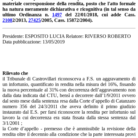
materiale corresponsione della rendita, posto che l'atto formale
ha natura meramente dichiarativa e ricognitiva (in tal senso da
ultimo Ordinanza n.
1497
del 22/01/2018, cui adde Cass.
2108
2/2013,
27425
/2005, Cass. 15872/2004).
Presidente: ESPOSITO LUCIA Relatore: RIVERSO ROBERTO
Data pubblicazione: 13/05/2019
Rilevato che
il Tribunale di Castrovillari riconosceva a F.S. un aggravamento di
un infortunio, quantificato in rendita nella misura del 16%, fissando
la nuova percentuale al 31% con decorrenza dell’aggravamento non
dalla data indicata dal CTU, bensì a decorrere dall’1/9/2011 ovvero
dal sesto mese dalla sentenza resa dalla Corte d’appello di Catanzaro
numero 356 del 24/3/2011 che aveva definito il primo giudizio
instaurato dal E.S. per farsi riconoscere la rendita per infortunio sul
lavoro la cui decorrenza era stata fissata dalla stessa sentenza dal
3/1/2001 ;
la Corte d’appello - premesso che è ammissibile la revisione della
rendita oltre il decennio alla condizione che la parte interessata provi