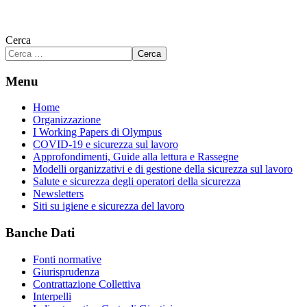
Cerca
Cerca
Menu
Home
Organizzazione
I Working Papers di Olympus
COVID-19 e sicurezza sul lavoro
Approfondimenti, Guide alla lettura e Rassegne
Modelli organizzativi e di gestione della sicurezza sul lavoro
Salute e sicurezza degli operatori della sicurezza
Newsletters
Siti su igiene e sicurezza del lavoro
Banche Dati
Fonti normative
Giurisprudenza
Contrattazione Collettiva
Interpelli