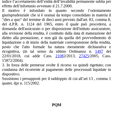
iudice l’accertamento dell’entità dell’invalidità permanente subita per
effetto dell’infortunio avvenuto il 21.7.2000.
Il motivo è infondato in quanto secondo l’orientamento
giurisprudenziale che si è oramai da tempo consolidato in materia il
"dies a quo" del termine di dieci anni previsto dall'art. 83, comma 8,
del d.P.R. n. 1124 del 1965, entro il quale può procedersi, a
domanda dell'assicurato o per disposizione dell'istituto assicuratore,
alla revisione della rendita, è costituito dalla data di maturazione del
diritto alla prestazione, e non già da quella del provvedimento di
liquidazione o di inizio della materiale corresponsione della rendita,
posto che l'atto formale ha natura meramente dichiarativa e
ricognitiva, (in tal senso da ultimo Ordinanza n.
1497
del
22/01/2018, cui adde Cass.
2108
2/2013,
27425
/2005, Cass.
15872/2004).
3. In forza delle premesse svolte il ricorso va quindi rigettato; con
condanna del ricorrente al pagamento delle processuali liquidate in
dispositivo.
Sussistono i presupposti per il raddoppio di cui all’art 13 , comma 1
quater, dpr n. 115/2002.
PQM