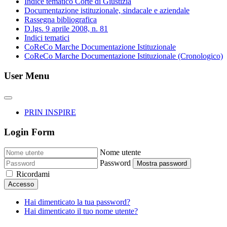
Indice tematico Corte di Giustizia
Documentazione istituzionale, sindacale e aziendale
Rassegna bibliografica
D.lgs. 9 aprile 2008, n. 81
Indici tematici
CoReCo Marche Documentazione Istituzionale
CoReCo Marche Documentazione Istituzionale (Cronologico)
User Menu
PRIN INSPIRE
Login Form
Nome utente
Password
Mostra password
Ricordami
Accesso
Hai dimenticato la tua password?
Hai dimenticato il tuo nome utente?