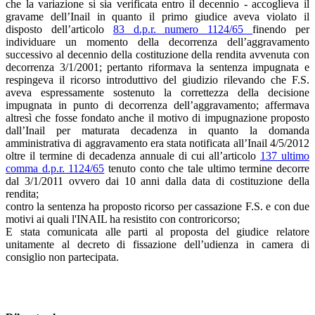
che la variazione si sia verificata entro il decennio - accoglieva il
gravame dell’Inail in quanto il primo giudice aveva violato il
disposto dell’articolo
83 d.p.r. numero 1124/65
finendo per
individuare un momento della decorrenza dell’aggravamento
successivo al decennio della costituzione della rendita avvenuta con
decorrenza 3/1/2001; pertanto riformava la sentenza impugnata e
respingeva il ricorso introduttivo del giudizio rilevando che F.S.
aveva espressamente sostenuto la correttezza della decisione
impugnata in punto di decorrenza dell’aggravamento; affermava
altresì che fosse fondato anche il motivo di impugnazione proposto
dall’Inail per maturata decadenza in quanto la domanda
amministrativa di aggravamento era stata notificata all’Inail 4/5/2012
oltre il termine di decadenza annuale di cui all’articolo
137 ultimo
comma d.p.r. 1124/65
tenuto conto che tale ultimo termine decorre
dal 3/1/2011 ovvero dai 10 anni dalla data di costituzione della
rendita;
contro la sentenza ha proposto ricorso per cassazione F.S. e con due
motivi ai quali l'INAIL ha resistito con controricorso;
E stata comunicata alle parti al proposta del giudice relatore
unitamente al decreto di fissazione dell’udienza in camera di
consiglio non partecipata.