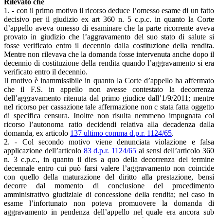
Rilevato che
1. - con il primo motivo il ricorso deduce l’omesso esame di un fatto
decisivo per il giudizio ex art 360 n. 5 c.p.c. in quanto la Corte
d’appello aveva omesso di esaminare che la parte ricorrente aveva
provato in giudizio che l’aggravamento del suo stato di salute si
fosse verificato entro il decennio dalla costituzione della rendita.
Mentre non rilevava che la domanda fosse intervenuta anche dopo il
decennio di costituzione della rendita quando l’aggravamento si era
verificato entro il decennio.
Il motivo è inammissibile in quanto la Corte d’appello ha affermato
che il F.S. in appello non avesse contestato la decorrenza
dell’aggravamento ritenuta dal primo giudice dall’1/9/2011; mentre
nel ricorso per cassazione tale affermazione non c stata fatta oggetto
di specifica censura. Inoltre non risulta nemmeno impugnata col
ricorso l’autonoma ratio decidendi relativa alla decadenza dalla
domanda, ex articolo
137 ultimo comma d.p.r. 1124/65
.
2. - Col secondo motivo viene denunciata violazione e falsa
applicazione dell’articolo
83 d.p.r. 1124/65
ai sensi dell’articolo 360
n. 3 c.p.c., in quanto il dies a quo della decorrenza del termine
decennale entro cui può farsi valere l’aggravamento non coincide
con quello della maturazione del diritto alla prestazione, bensì
decorre dal momento di conclusione del procedimento
amministrativo giudiziale di concessione della rendita; nel caso in
esame l’infortunato non poteva promuovere la domanda di
aggravamento in pendenza dell’appello nel quale era ancora sub