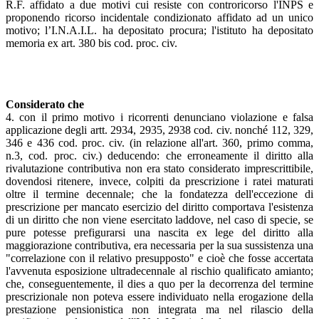
R.F. affidato a due motivi cui resiste con controricorso l'INPS e
proponendo ricorso incidentale condizionato affidato ad un unico
motivo; l’I.N.A.I.L. ha depositato procura; l'istituto ha depositato
memoria ex art. 380 bis cod. proc. civ.
Considerato che
4. con il primo motivo i ricorrenti denunciano violazione e falsa
applicazione degli artt. 2934, 2935, 2938 cod. civ. nonché 112, 329,
346 e 436 cod. proc. civ. (in relazione all'art. 360, primo comma,
n.3, cod. proc. civ.) deducendo: che erroneamente il diritto alla
rivalutazione contributiva non era stato considerato imprescrittibile,
dovendosi ritenere, invece, colpiti da prescrizione i ratei maturati
oltre il termine decennale; che la fondatezza dell'eccezione di
prescrizione per mancato esercizio del diritto comportava l'esistenza
di un diritto che non viene esercitato laddove, nel caso di specie, se
pure potesse prefigurarsi una nascita ex lege del diritto alla
maggiorazione contributiva, era necessaria per la sua sussistenza una
"correlazione con il relativo presupposto" e cioè che fosse accertata
l'avvenuta esposizione ultradecennale al rischio qualificato amianto;
che, conseguentemente, il dies a quo per la decorrenza del termine
prescrizionale non poteva essere individuato nella erogazione della
prestazione pensionistica non integrata ma nel rilascio della