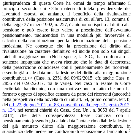
giurisprudenza di questa Corte ha ormai da tempo affermato il
principio secondo cui <<In materia di tutela previdenziale dei
lavoratori esposti ad amianto, il beneficio della rivalutazione
contributiva della posizione assicurativa di cui all’art. 13, comma 8,
della legge 27 marzo 1992, n. 257, è autonomo rispetto al diritto alla
pensione e può essere fatto valere a prescindere dall’avvenuto
pensionamento, traducendosi in una modalità più favorevole di
calcolo della contribuzione per la determinazione della pensione
medesima. Ne consegue che la prescrizione del diritto alla
rivalutazione ha carattere definitivo ed incide non solo sui singoli
ratei di maggiorazione. (Nella specie, la S.C., ha confermato la
sentenza impugnata che aveva ritenuto che la data di decorrenza
della prescrizione coincidesse con il pensionamento dei ricorrenti,
essendo già a tale data nota la lesione del diritto alla maggiorazione
contributiva).>> (Cass. n. 2351 del 09/02/2015; cfr. anche Cass. n.
2856 del 02/02/2017, tra le varie). Nel caso in esame la Corte
territoriale ha ritenuto, con una motivazione in fatto che non ha
formato oggetto di specifica censura da parte dei ricorrenti (ancorché
nella prospettiva della novella di cui all'art. 54, primo comma, lett. b,
del
d.l. 22 giugno 2012, n. 83, convertito dalla legge 7 agosto 2012,
n. 134
, nei termini chiariti da Cass., Sez. Un., n. 8053 del 7 aprile
2014), che detta consapevolezza fosse coincisa con il
pensionamento (essendo già a tale data "nota e rimediabile la lesione
del già maturato diritto alla maggiorazione contributiva, in
sussistenza delle medesime condizioni di esposizione all'amianto già