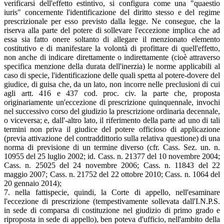
verificarsi dell'effetto estintivo, si configura come una "quaestio
iuris" concernente l'identificazione del diritto stesso e del regime
prescrizionale per esso previsto dalla legge. Ne consegue, che la
riserva alla parte del potere di sollevare l'eccezione implica che ad
essa sia fatto onere soltanto di allegare il menzionato elemento
costitutivo e di manifestare la volontà di profittare di quell'effetto,
non anche di indicare direttamente o indirettamente (cioè attraverso
specifica menzione della durata dell'inerzia) le norme applicabili al
caso di specie, l'identificazione delle quali spetta al potere-dovere del
giudice, di guisa che, da un lato, non incorre nelle preclusioni di cui
agli artt. 416 e 437 cod. proc. civ. la parte che, proposta
originariamente un'eccezione di prescrizione quinquennale, invochi
nel successivo corso del giudizio la prescrizione ordinaria decennale,
o viceversa; e, dall'-altro lato, il riferimento della parte ad uno di tali
termini non priva il giudice del potere officioso di applicazione
(previa attivazione del contraddittorio sulla relativa questione) di una
norma di previsione di un termine diverso (cfr. Cass. Sez. un. n.
10955 del 25 luglio 2002; id. Cass. n. 21377 del 10 novembre 2004;
Cass. n. 25025 del 24 novembre 2006; Cass. n. 11843 del 22
maggio 2007; Cass. n. 21752 del 22 ottobre 2010; Cass. n. 1064 del
20 gennaio 2014);
7. nella fattispecie, quindi, la Corte di appello, nell'esaminare
l'eccezione di prescrizione (tempestivamente sollevata dall'I.N.P.S.
in sede di comparsa di costituzione nel giudizio di primo grado e
riproposta in sede di appello), ben poteva d'ufficio, nell'ambito della