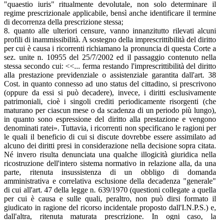
"quaestio iuris" ritualmente devolutale, non solo determinare il
regime prescrizionale applicabile, bensì anche identificare il termine
di decorrenza della prescrizione stessa;
8. quanto alle ulteriori censure, vanno innanzitutto rilevati alcuni
profili di inammissibilità. A sostegno della imprescrittibilità del diritto
per cui è causa i ricorrenti richiamano la pronuncia di questa Corte a
sez. unite n. 10955 del 25/7/2002 ed il passaggio contenuto nella
stessa secondo cui: <<... ferma restando l'imprescrittibilità del diritto
alla prestazione previdenziale o assistenziale garantita dall'art. 38
Cost. in quanto connesso ad uno status del cittadino, si prescrivono
(oppure da essi si può decadere), invece, i diritti esclusivamente
patrimoniali, cioè i singoli crediti periodicamente risorgenti (che
maturano per ciascun mese o da scadenza di un periodo più lungo),
in quanto sono espressione del diritto alla prestazione e vengono
denominati ratei». Tuttavia, i ricorrenti non specificano le ragioni per
le quali il beneficio di cui si discute dovrebbe essere assimilato ad
alcuno dei diritti presi in considerazione nella decisione sopra citata.
Né invero risulta denunciata una qualche illogicità giuridica nella
ricostruzione dell'intero sistema normativo in relazione alla, da una
parte, ritenuta insussistenza di un obbligo di domanda
amministrativa e correlativa esclusione della decadenza "generale"
di cui all'art. 47 della legge n. 639/1970 (questioni collegate a quella
per cui è causa e sulle quali, peraltro, non può dirsi formato il
giudicato in ragione del ricorso incidentale proposto dall'I.N.P.S.) e,
dall'altra, ritenuta maturata prescrizione. In ogni caso, la