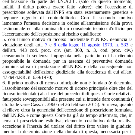
certificazione da parte dell'I.N.A.I.L. (solo da questo momento,
infatti, il diritto poteva essere fatto valere); che l'eccezione di
prescrizione sollevata dall'INPS era stata estremamente generica e
neppure oggetto di contraddittorio. Con il secondo motivo
lamentano l'omessa decisione in ordine all'ammissione della prova
testimoniale ed alla nomina di un consulente tecnico d'ufficio per
l'accertamento dell'esposizione al rischio qualificato;
5. con l'unico motivo di ricorso incidentale l'I.N.P.S. denuncia la
violazione degli artt.
7
e
8 della legge 11 agosto 1973, n. 533
e
dell'art. 443 cod. proc. civ. (art. 360, n. 3, cod. proc. civ.)
censurando la sentenza impugnata nella parte in cui ha ritenuto
proponibile la domanda pur in assenza di preventiva domanda
amministrativa di prestazione all'I.N.P.S. e della conseguente non
assoggettabilità dell'azione giudiziaria alla decadenza di cui all'art.
47 del d.P.R. n. 639/1970;
6. il primo motivo di ricorso principale non è fondato (e determina
l'assorbimento del secondo motivo di ricorso principale oltre che del
ricorso incidentale) alla luce dei precedenti di questa Corte relativi a
fattispecie sovrapponibili alla presente cui si intende dare continuità (
cfr. tra le varie Cass. n. 3960 del 26 febbraio 2015). Si rileva, quanto
al rilievo circa la genericità dell'eccezione di prescrizione formulata
dall'I.N.P.S. e come questa Corte ha già da tempo affermato, che, in
tema di prescrizione estintiva, elemento costitutivo della relativa
eccezione è l'inerzia del titolare del diritto fatto valere in giudizio,
mentre la determinazione della durata di questa, necessaria per il