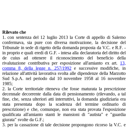
Rilevato che
1. con sentenza del 12 luglio 2013 la Corte di appello di Salerno
confermava, sia pure con diversa motivazione, la decisione del
Tribunale in sede di rigetto della domanda proposta da V.C. e R.F. -
in proprio e quali eredi di G.F. - intesa alla declaratoria del diritto del
de cuius ad ottenere il riconoscimento del beneficio della
rivalutazione contributiva per esposizione all'amianto ex art.
13,
comma 8, della legge n. 257/1992
e successive modifiche, in
relazione all'attività lavorativa svolta alle dipendenze della Marzotto
Sud S.p.A. nel periodo dal 10 novembre 1958 al 16 novembre
1985;
2. la Corte territoriale riteneva che fosse maturata la prescrizione
decennale decorrente dalla data di pensionamento (rilevando, a tal
fine, che, senza ulteriori atti interruttivi, la domanda giudiziaria era
stata presentata dopo la scadenza del termine ordinario di
prescrizione) e che, comunque, non era stata provata l'esposizione
qualificata all'amianto stanti le mansioni di "autista" e "guardia
giurata" svolte da G.F.;
3. per la cassazione di tale decisione propongono ricorso la V.C. e