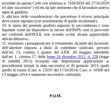
accertate da questa Corte con sentenza n. 1169/2010 del 27/10/2010
ed altre successive") ed era da tale momento che il lavoratore poteva
agire in giudizio;
9. alla luce delle considerazioni che precedono il ricorso principale
deve essere rigettato (con assorbimento di quello incidentale);
10. le spese del presente giudizio seguono la soccombenza e sono
liquidate come da dispositivo in favore dell'INPS; non si provvede
nei confronti dell'INAIL non avendo svolto alcuna apprezzabile
attività difensiva;
11. sussistono i presupposti per il versamento, da parte dei ricorrenti,
dell’ulteriore importo a titolo di contributo unificato, previsto
dall’art. 13, comma 1 quater, del d.P.R. 30 maggio, introdotto
dall'art. 1, comma 17, della
legge 24 dicembre 2012, n. 228
(legge
di stabilità 2013) trovando tale disposizione applicazione ai
procedimenti iniziati in data successiva al 30 gennaio 2013, quale
quello in esame (Cass. n. 22035 del 17/10/2014; Cass. n. 10306 del
13 maggio 2014 e numerose successive conformi);
P.Q.M.