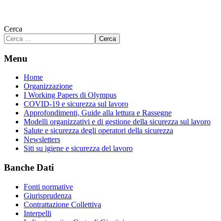
Cerca
Cerca
Menu
Home
Organizzazione
I Working Papers di Olympus
COVID-19 e sicurezza sul lavoro
Approfondimenti, Guide alla lettura e Rassegne
Modelli organizzativi e di gestione della sicurezza sul lavoro
Salute e sicurezza degli operatori della sicurezza
Newsletters
Siti su igiene e sicurezza del lavoro
Banche Dati
Fonti normative
Giurisprudenza
Contrattazione Collettiva
Interpelli