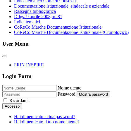
Indice tematico Corte di Giustizia
Documentazione istituzionale, sindacale e aziendale
Rassegna bibliografica
D.lgs. 9 aprile 2008, n. 81
Indici tematici
CoReCo Marche Documentazione Istituzionale
CoReCo Marche Documentazione Istituzionale (Cronologico)
User Menu
PRIN INSPIRE
Login Form
Nome utente
Password
Mostra password
Ricordami
Accesso
Hai dimenticato la tua password?
Hai dimenticato il tuo nome utente?