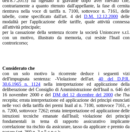
dell'8.7.2013) ha rigettato il gravame dopo aver rilevato che,
contrariamente a quanto ritenuto dall'appellante, la fase di cernita
rientrava nella voce di tariffa n. 7100, sottovoce n. 7161, delle
tabelle, come specificato dall'art. 4 del
D.M. 12.12.2000
delle
modalità per l'applicazione delle tariffe, quale attività connessa
all'attività principale;
per la cassazione della sentenza ricorre la società Unioncave s.r.l.
con un motivo, illustrato da memoria, cui resiste l'Inail con
controricorso;
Considerato che
con un solo motivo la ricorrente deduce i seguenti vizi
dell'impugnata sentenza: -Violazione dell'art.
40 del D.P.R.
30.6.1965 n. 1124
nella interpretazione ed applicazione della
deliberazione del Consiglio di Amministrazione dell'Inail n. 646 del
16 novembre 2000 e del
DM del 12 dicembre del 2000
che l'ha
recepita; errata interpretazione ed applicazione dei principi enunciati
nelle voci della tariffa dei premi Inail al n. 7100, sottovoce 7161, e
n. 7200, sottovoce 7262; errata interpretazione ed applicazione delle
istruzioni tecniche emanate dall'Inail; violazione dei principi
fondamentali in tema di rapporto assicurativo implicante
correlazione tra rischio da assicurare, tasso da applicare e premio da
pagare (art. 360 n. 3 e 5 c.p.c.);