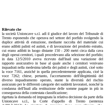
Rilevato che
la società Unioncave s.r.l. adì il giudice del lavoro del Tribunale di
Trento esponendo che operava nel settore del porfido svolgendo la
duplice attività di estrazione, mediante raccolta del materiale cui
erano adibiti palisti ed autisti, e di lavorazione del prodotto estratto,
cui erano adibiti in luogo distante 150 - 200 metri circa dalla cava
degli operai cernitori, i quali procedevano alla selezione del porfido;
in data 12/5/2010 aveva ricevuto dall'Inail una variazione del
rapporto assicurativo in base al quale anche i cernitori venivano
inquadrati nella medesima tabella dei palisti e degli autisti, cioè sotto
la voce 7161, anziché in quella precedentemente applicata, cioè la
voce 7262; chiese, pertanto, l'accertamento dell'illegittimità del
diverso inquadramento operato, stante la diversità del rischio
assicurato per le differenti categorie dei suddetti lavoratori, nonché la
condanna dell'Inail alla restituzione delle somme pagate in più in
conseguenza della contestata classificazione;
rigettata la domanda ed impugnata la relativa decisione da parte della
Unioncave s.r.l., la Corte d'appello di Trento (sentenza