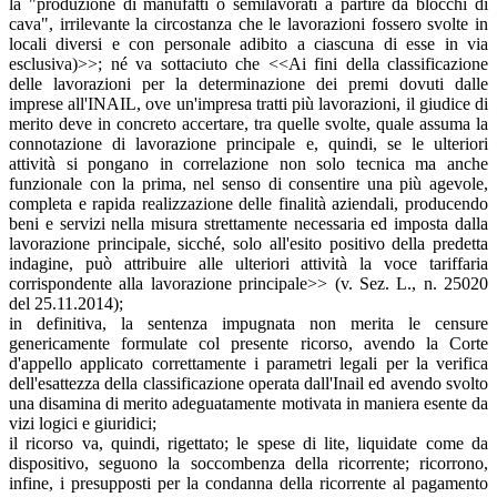
la "produzione di manufatti o semilavorati a partire da blocchi di
cava", irrilevante la circostanza che le lavorazioni fossero svolte in
locali diversi e con personale adibito a ciascuna di esse in via
esclusiva)>>; né va sottaciuto che <<Ai fini della classificazione
delle lavorazioni per la determinazione dei premi dovuti dalle
imprese all'INAIL, ove un'impresa tratti più lavorazioni, il giudice di
merito deve in concreto accertare, tra quelle svolte, quale assuma la
connotazione di lavorazione principale e, quindi, se le ulteriori
attività si pongano in correlazione non solo tecnica ma anche
funzionale con la prima, nel senso di consentire una più agevole,
completa e rapida realizzazione delle finalità aziendali, producendo
beni e servizi nella misura strettamente necessaria ed imposta dalla
lavorazione principale, sicché, solo all'esito positivo della predetta
indagine, può attribuire alle ulteriori attività la voce tariffaria
corrispondente alla lavorazione principale>> (v. Sez. L., n. 25020
del 25.11.2014);
in definitiva, la sentenza impugnata non merita le censure
genericamente formulate col presente ricorso, avendo la Corte
d'appello applicato correttamente i parametri legali per la verifica
dell'esattezza della classificazione operata dall'Inail ed avendo svolto
una disamina di merito adeguatamente motivata in maniera esente da
vizi logici e giuridici;
il ricorso va, quindi, rigettato; le spese di lite, liquidate come da
dispositivo, seguono la soccombenza della ricorrente; ricorrono,
infine, i presupposti per la condanna della ricorrente al pagamento