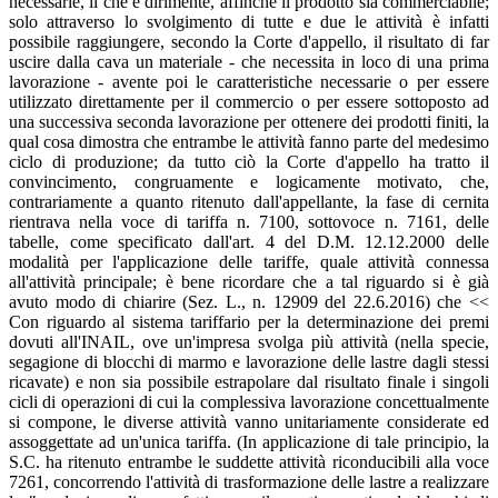
necessarie, il che è dirimente, affinchè il prodotto sia commerciabile;
solo attraverso lo svolgimento di tutte e due le attività è infatti
possibile raggiungere, secondo la Corte d'appello, il risultato di far
uscire dalla cava un materiale - che necessita in loco di una prima
lavorazione - avente poi le caratteristiche necessarie o per essere
utilizzato direttamente per il commercio o per essere sottoposto ad
una successiva seconda lavorazione per ottenere dei prodotti finiti, la
qual cosa dimostra che entrambe le attività fanno parte del medesimo
ciclo di produzione; da tutto ciò la Corte d'appello ha tratto il
convincimento, congruamente e logicamente motivato, che,
contrariamente a quanto ritenuto dall'appellante, la fase di cernita
rientrava nella voce di tariffa n. 7100, sottovoce n. 7161, delle
tabelle, come specificato dall'art. 4 del D.M. 12.12.2000 delle
modalità per l'applicazione delle tariffe, quale attività connessa
all'attività principale; è bene ricordare che a tal riguardo si è già
avuto modo di chiarire (Sez. L., n. 12909 del 22.6.2016) che <<
Con riguardo al sistema tariffario per la determinazione dei premi
dovuti all'INAIL, ove un'impresa svolga più attività (nella specie,
segagione di blocchi di marmo e lavorazione delle lastre dagli stessi
ricavate) e non sia possibile estrapolare dal risultato finale i singoli
cicli di operazioni di cui la complessiva lavorazione concettualmente
si compone, le diverse attività vanno unitariamente considerate ed
assoggettate ad un'unica tariffa. (In applicazione di tale principio, la
S.C. ha ritenuto entrambe le suddette attività riconducibili alla voce
7261, concorrendo l'attività di trasformazione delle lastre a realizzare