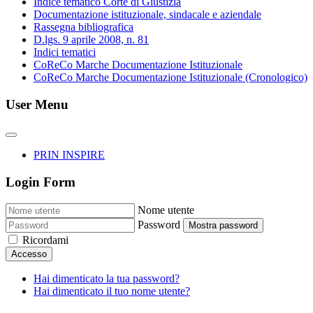
Indice tematico Corte di Giustizia
Documentazione istituzionale, sindacale e aziendale
Rassegna bibliografica
D.lgs. 9 aprile 2008, n. 81
Indici tematici
CoReCo Marche Documentazione Istituzionale
CoReCo Marche Documentazione Istituzionale (Cronologico)
User Menu
PRIN INSPIRE
Login Form
Nome utente
Password
Mostra password
Ricordami
Accesso
Hai dimenticato la tua password?
Hai dimenticato il tuo nome utente?