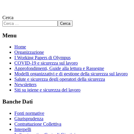
Cerca
Cerca
Menu
Home
Organizzazione
I Working Papers di Olympus
COVID-19 e sicurezza sul lavoro
Approfondimenti, Guide alla lettura e Rassegne
Modelli organizzativi e di gestione della sicurezza sul lavoro
Salute e sicurezza degli operatori della sicurezza
Newsletters
Siti su igiene e sicurezza del lavoro
Banche Dati
Fonti normative
Giurisprudenza
Contrattazione Collettiva
Interpelli