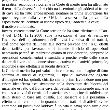
in pratica, secondo la ricorrente la Corte di merito non ha affrontato
il tema della diversità del rischio tra i cernitori e gli addetti al fronte
di cava ed ha fatto erroneamente rientrare la prima lavorazione tra
quelle regolate dalla voce 7161, in assenza della prova della
esposizione dei cernitori al rischio tipico degli addetti alla cava;
il motivo è infondato;
invero, correttamente la Corte territoriale ha fatto riferimento all'art.
4 del D.M. 12.12.2000 sulle lavorazioni al fine di verificare
l'esattezza dell'inquadramento dell'attività lavorativa di cui trattasi,
così come operata dall'Inail; tale norma prevede che "Agli effetti
delle tariffe, per lavorazione si intende il ciclo di operazioni
necessario perché sia realizzato quanto in esse descritto, comprese le
operazioni complementari e sussidiarie purché svolte dallo stesso
datore di lavoro ed in connessione operativa con l'attività principale,
ancorché siano effettuate in luoghi diversi";
la Corte di merito ha poi valutato in concreto, con indagine di fatto
sottratta ai rilievi di legittimità, il tipo di lavorazione oggetto
d'indagine ed ha, quindi, chiarito che la prima lavorazione non può
essere identificata esclusivamente nella sbozzatura dei blocchi del
materiale estratto dal fronte cava dai patisti, ma comprende anche la
connessa attività di cernita del materiale estratto, cioè di suddivisione
dello stesso in base alla qualità, allo spessore e alla pezzatura -
effettuata dai cernitori - in quanto, oltre a trattarsi di attività svolte
entrambe sul posto (cioè laddove è ubicata la cava) sono tutte e due